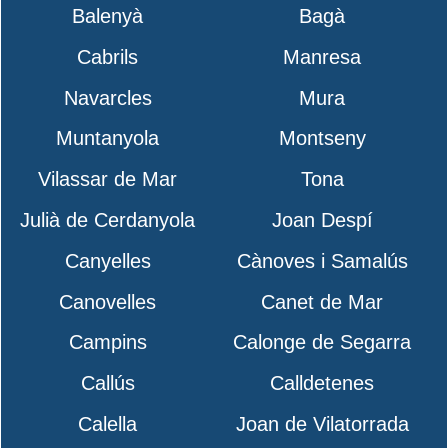
Balenyà
Bagà
Cabrils
Manresa
Navarcles
Mura
Muntanyola
Montseny
Vilassar de Mar
Tona
Julià de Cerdanyola
Joan Despí
Canyelles
Cànoves i Samalús
Canovelles
Canet de Mar
Campins
Calonge de Segarra
Callús
Calldetenes
Calella
Joan de Vilatorrada