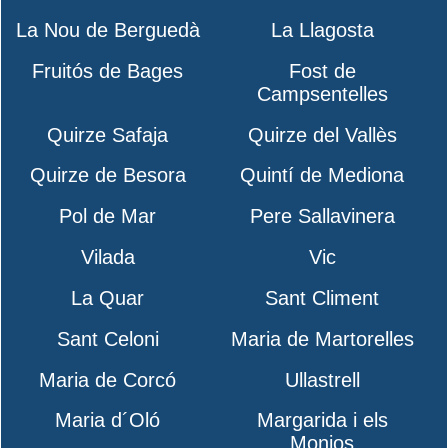
La Nou de Berguedà
La Llagosta
Fruitós de Bages
Fost de
Campsentelles
Quirze Safaja
Quirze del Vallès
Quirze de Besora
Quintí de Mediona
Pol de Mar
Pere Sallavinera
Vilada
Vic
La Quar
Sant Climent
Sant Celoni
Maria de Martorelles
Maria de Corcó
Ullastrell
Maria d´Oló
Margarida i els
Monjos