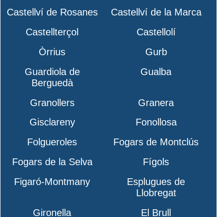
Castellví de Rosanes
Castellví de la Marca
Castellterçol
Castellolí
Òrrius
Gurb
Guardiola de
Gualba
Berguedà
Granollers
Granera
Gisclareny
Fonollosa
Folgueroles
Fogars de Montclús
Fogars de la Selva
Fígols
Figaró-Montmany
Esplugues de
Llobregat
Gironella
El Brull