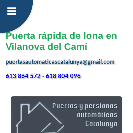
Puerta rápida de lona en
Vilanova del Camí
puertasautomaticascatalunya@gmail.com
613 864 572
-
618 804 096