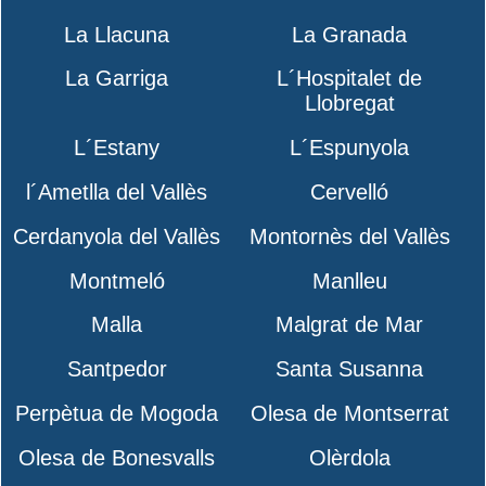
La Llacuna
La Granada
La Garriga
L´Hospitalet de
Llobregat
L´Estany
L´Espunyola
l´Ametlla del Vallès
Cervelló
Cerdanyola del Vallès
Montornès del Vallès
Montmeló
Manlleu
Malla
Malgrat de Mar
Santpedor
Santa Susanna
Perpètua de Mogoda
Olesa de Montserrat
Olesa de Bonesvalls
Olèrdola