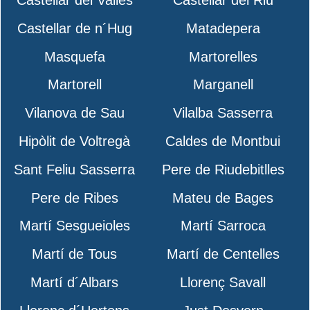
Castellar de n´Hug
Matadepera
Masquefa
Martorelles
Martorell
Marganell
Vilanova de Sau
Vilalba Sasserra
Hipòlit de Voltregà
Caldes de Montbui
Sant Feliu Sasserra
Pere de Riudebitlles
Pere de Ribes
Mateu de Bages
Martí Sesgueioles
Martí Sarroca
Martí de Tous
Martí de Centelles
Martí d´Albars
Llorenç Savall