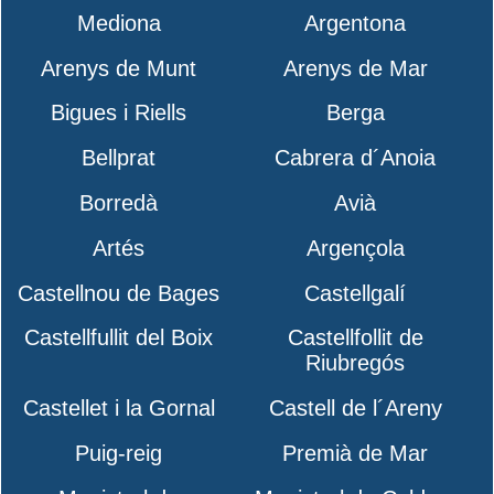
Mediona
Argentona
Arenys de Munt
Arenys de Mar
Bigues i Riells
Berga
Bellprat
Cabrera d´Anoia
Borredà
Avià
Artés
Argençola
Castellnou de Bages
Castellgalí
Castellfullit del Boix
Castellfollit de
Riubregós
Castellet i la Gornal
Castell de l´Areny
Puig-reig
Premià de Mar