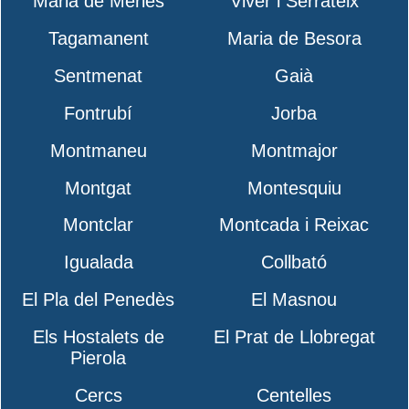
Maria de Merlès
Viver i Serrateix
Tagamanent
Maria de Besora
Sentmenat
Gaià
Fontrubí
Jorba
Montmaneu
Montmajor
Montgat
Montesquiu
Montclar
Montcada i Reixac
Igualada
Collbató
El Pla del Penedès
El Masnou
Els Hostalets de
El Prat de Llobregat
Pierola
Cercs
Centelles