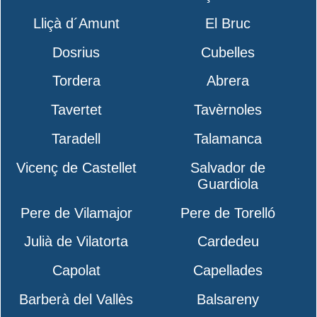
Lliçà d´Amunt
El Bruc
Dosrius
Cubelles
Tordera
Abrera
Tavertet
Tavèrnoles
Taradell
Talamanca
Vicenç de Castellet
Salvador de
Guardiola
Pere de Vilamajor
Pere de Torelló
Julià de Vilatorta
Cardedeu
Capolat
Capellades
Barberà del Vallès
Balsareny