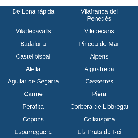
De Lona rápida
Vilafranca del
Penedès
Viladecavalls
Viladecans
Badalona
Pineda de Mar
Castellbisbal
Alpens
Alella
Aiguafreda
Aguilar de Segarra
Casserres
Carme
Piera
Perafita
Corbera de Llobregat
Copons
Collsuspina
Esparreguera
Els Prats de Rei