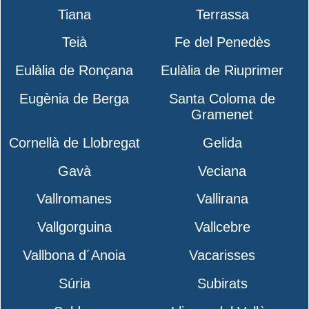
Tiana
Terrassa
Teià
Fe del Penedès
Eulàlia de Ronçana
Eulàlia de Riuprimer
Eugènia de Berga
Santa Coloma de
Gramenet
Cornellà de Llobregat
Gelida
Gavà
Veciana
Vallromanes
Vallirana
Vallgorguina
Vallcebre
Vallbona d´Anoia
Vacarisses
Súria
Subirats