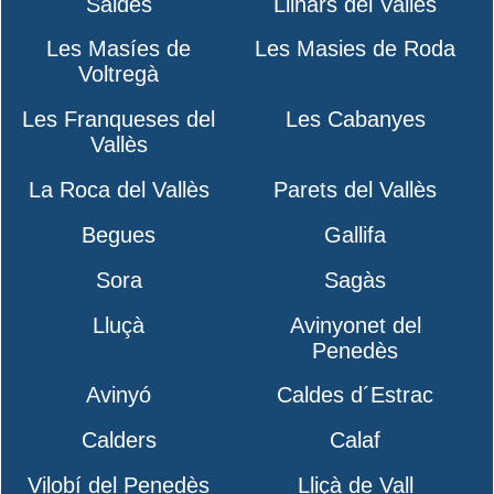
Saldes
Llinars del Vallès
Les Masíes de
Les Masies de Roda
Voltregà
Les Franqueses del
Les Cabanyes
Vallès
La Roca del Vallès
Parets del Vallès
Begues
Gallifa
Sora
Sagàs
Lluçà
Avinyonet del
Penedès
Avinyó
Caldes d´Estrac
Calders
Calaf
Vilobí del Penedès
Lliçà de Vall