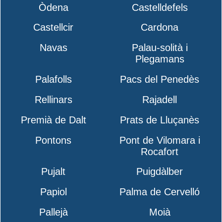
Òdena
Castelldefels
Castellcir
Cardona
Navas
Palau-solità i
Plegamans
Palafolls
Pacs del Penedès
Rellinars
Rajadell
Premià de Dalt
Prats de Lluçanès
Pontons
Pont de Vilomara i
Rocafort
Pujalt
Puigdàlber
Papiol
Palma de Cervelló
Pallejà
Moià