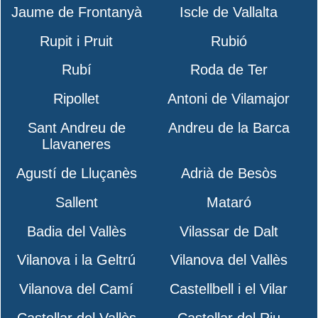
Jaume de Frontanyà
Iscle de Vallalta
Rupit i Pruit
Rubió
Rubí
Roda de Ter
Ripollet
Antoni de Vilamajor
Sant Andreu de
Andreu de la Barca
Llavaneres
Agustí de Lluçanès
Adrià de Besòs
Sallent
Mataró
Badia del Vallès
Vilassar de Dalt
Vilanova i la Geltrú
Vilanova del Vallès
Vilanova del Camí
Castellbell i el Vilar
Castellar del Vallès
Castellar del Riu