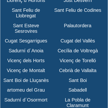
Llorenç d´Hortons
Just Desvern
Sant Feliu de
Sant Feliu de Codines
Llobregat
Sant Esteve
Palautordera
Sesrovires
Cugat Sesgarrigues
Cugat del Vallès
Sadurní d´Anoia
Cecília de Voltregà
Vicenç dels Horts
Vicenç de Torelló
Vicenç de Montalt
Cebrià de Vallalta
Sant Boi de Lluçanès
Sant Boi
artomeu del Grau
Sabadell
Sadurní d´Osormort
La Pobla de
Claramunt