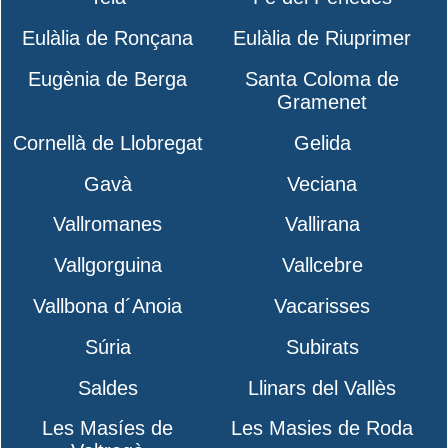
Eulàlia de Ronçana
Eulàlia de Riuprimer
Eugènia de Berga
Santa Coloma de
Gramenet
Cornellà de Llobregat
Gelida
Gavà
Veciana
Vallromanes
Vallirana
Vallgorguina
Vallcebre
Vallbona d´Anoia
Vacarisses
Súria
Subirats
Saldes
Llinars del Vallès
Les Masíes de
Les Masies de Roda