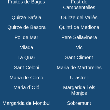
Fruitós de Bages
Fost de
Campsentelles
Quirze Safaja
Quirze del Vallès
Quirze de Besora
Quintí de Mediona
Pol de Mar
Pere Sallavinera
Vilada
Vic
La Quar
Sant Climent
Sant Celoni
Maria de Martorelles
Maria de Corcó
Ullastrell
Maria d´Oló
Margarida i els
Monjos
Margarida de Montbui
Sobremunt