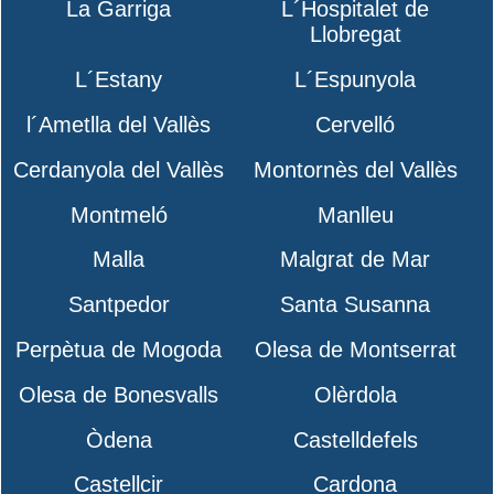
La Garriga
L´Hospitalet de
Llobregat
L´Estany
L´Espunyola
l´Ametlla del Vallès
Cervelló
Cerdanyola del Vallès
Montornès del Vallès
Montmeló
Manlleu
Malla
Malgrat de Mar
Santpedor
Santa Susanna
Perpètua de Mogoda
Olesa de Montserrat
Olesa de Bonesvalls
Olèrdola
Òdena
Castelldefels
Castellcir
Cardona