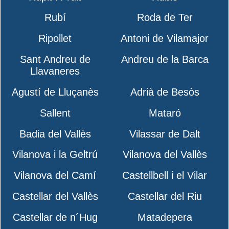
Rubí
Roda de Ter
Ripollet
Antoni de Vilamajor
Sant Andreu de
Andreu de la Barca
Llavaneres
Agustí de Lluçanès
Adrià de Besòs
Sallent
Mataró
Badia del Vallès
Vilassar de Dalt
Vilanova i la Geltrú
Vilanova del Vallès
Vilanova del Camí
Castellbell i el Vilar
Castellar del Vallès
Castellar del Riu
Castellar de n´Hug
Matadepera