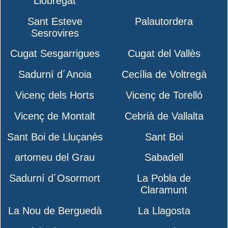
Llobregat
Sant Esteve
Palautordera
Sesrovires
Cugat Sesgarrigues
Cugat del Vallès
Sadurní d´Anoia
Cecília de Voltregà
Vicenç dels Horts
Vicenç de Torelló
Vicenç de Montalt
Cebrià de Vallalta
Sant Boi de Lluçanès
Sant Boi
artomeu del Grau
Sabadell
Sadurní d´Osormort
La Pobla de
Claramunt
La Nou de Berguedà
La Llagosta