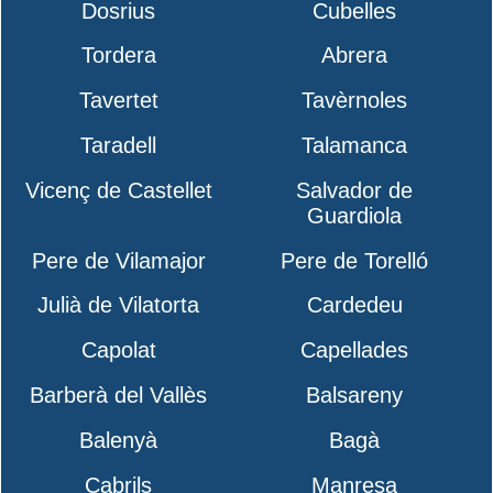
Dosrius
Cubelles
Tordera
Abrera
Tavertet
Tavèrnoles
Taradell
Talamanca
Vicenç de Castellet
Salvador de
Guardiola
Pere de Vilamajor
Pere de Torelló
Julià de Vilatorta
Cardedeu
Capolat
Capellades
Barberà del Vallès
Balsareny
Balenyà
Bagà
Cabrils
Manresa