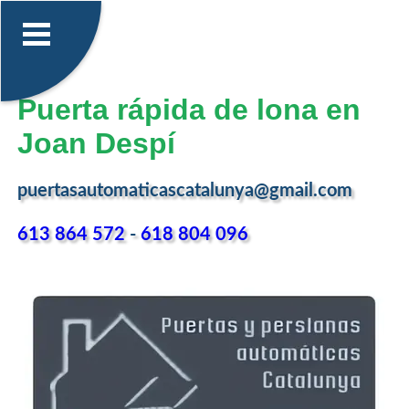
Puerta rápida de lona en
Joan Despí
puertasautomaticascatalunya@gmail.com
613 864 572
-
618 804 096