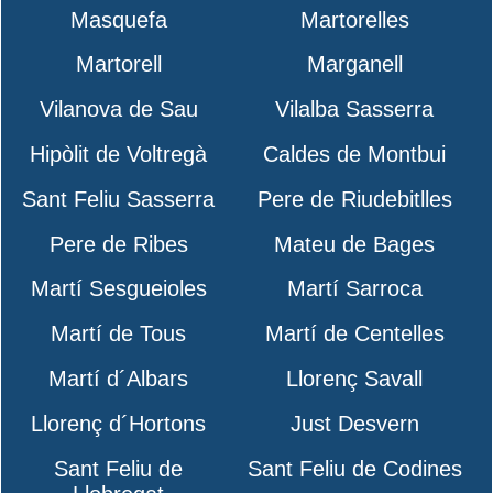
Masquefa
Martorelles
Martorell
Marganell
Vilanova de Sau
Vilalba Sasserra
Hipòlit de Voltregà
Caldes de Montbui
Sant Feliu Sasserra
Pere de Riudebitlles
Pere de Ribes
Mateu de Bages
Martí Sesgueioles
Martí Sarroca
Martí de Tous
Martí de Centelles
Martí d´Albars
Llorenç Savall
Llorenç d´Hortons
Just Desvern
Sant Feliu de
Sant Feliu de Codines