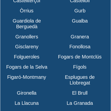
Castellterçol
Castellolí
Òrrius
Gurb
Guardiola de
Gualba
Berguedà
Granollers
Granera
Gisclareny
Fonollosa
Folgueroles
Fogars de Montclús
Fogars de la Selva
Fígols
Figaró-Montmany
Esplugues de
Llobregat
Gironella
El Brull
La Llacuna
La Granada