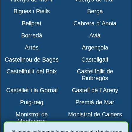
Bigues i Riells
Berga
Bellprat
Cabrera d´Anoia
Borredà
Avià
Artés
Argençola
Castellnou de Bages
Castellgalí
Castellfullit del Boix
Castellfollit de
Riubregós
Castellet i la Gornal
Castell de l´Areny
Puig-reig
Premià de Mar
Monistrol de
Monistrol de Calders
Montserrat