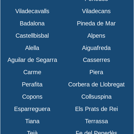
Viladecavalls
Viladecans
Badalona
Pineda de Mar
Castellbisbal
Alpens
Alella
Aiguafreda
Aguilar de Segarra
Casserres
Carme
Piera
Perafita
Corbera de Llobregat
Copons
Collsuspina
Esparreguera
Els Prats de Rei
Tiana
Terrassa
Teià
Fe del Penedès