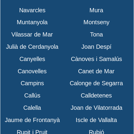
Navarcles
Mura
Muntanyola
Montseny
Vilassar de Mar
Tona
Julià de Cerdanyola
Joan Despí
Canyelles
Cànoves i Samalús
Canovelles
Canet de Mar
Campins
Calonge de Segarra
Callús
Calldetenes
Calella
Joan de Vilatorrada
Jaume de Frontanyà
Iscle de Vallalta
Rupit i Pruit
Rubió