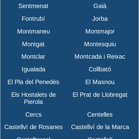
Sentmenat
Gaià
Fontrubí
Jorba
Montmaneu
Montmajor
Montgat
Montesquiu
Montclar
Montcada i Reixac
Igualada
Collbató
El Pla del Penedès
El Masnou
Els Hostalets de
El Prat de Llobregat
Pierola
Cercs
Centelles
Castellví de Rosanes
Castellví de la Marca