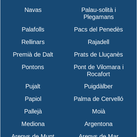
Navas
Palau-solità i
Plegamans
Palafolls
Pacs del Penedès
Rellinars
Rajadell
Premià de Dalt
Prats de Lluçanès
Pontons
Pont de Vilomara i
Rocafort
Pujalt
Puigdàlber
Papiol
Palma de Cervelló
Pallejà
Moià
Mediona
Argentona
Arenys de Munt
Arenys de Mar