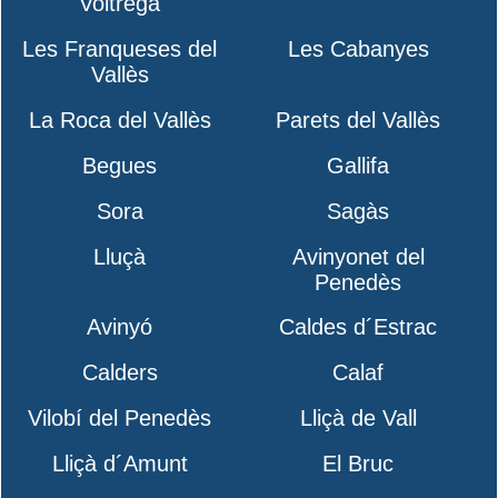
Voltregà
Les Franqueses del
Les Cabanyes
Vallès
La Roca del Vallès
Parets del Vallès
Begues
Gallifa
Sora
Sagàs
Lluçà
Avinyonet del
Penedès
Avinyó
Caldes d´Estrac
Calders
Calaf
Vilobí del Penedès
Lliçà de Vall
Lliçà d´Amunt
El Bruc