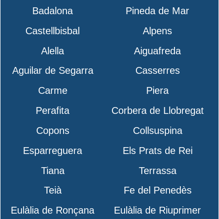
Badalona
Pineda de Mar
Castellbisbal
Alpens
Alella
Aiguafreda
Aguilar de Segarra
Casserres
Carme
Piera
Perafita
Corbera de Llobregat
Copons
Collsuspina
Esparreguera
Els Prats de Rei
Tiana
Terrassa
Teià
Fe del Penedès
Eulàlia de Ronçana
Eulàlia de Riuprimer