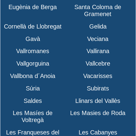
Eugènia de Berga
Santa Coloma de
Gramenet
Cornellà de Llobregat
Gelida
Gavà
Veciana
Vallromanes
Vallirana
Vallgorguina
Vallcebre
Vallbona d´Anoia
Vacarisses
Súria
Subirats
Saldes
Llinars del Vallès
Les Masíes de
Les Masies de Roda
Voltregà
Les Franqueses del
Les Cabanyes