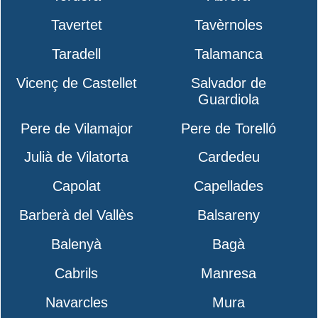
Tavertet
Tavèrnoles
Taradell
Talamanca
Vicenç de Castellet
Salvador de
Guardiola
Pere de Vilamajor
Pere de Torelló
Julià de Vilatorta
Cardedeu
Capolat
Capellades
Barberà del Vallès
Balsareny
Balenyà
Bagà
Cabrils
Manresa
Navarcles
Mura