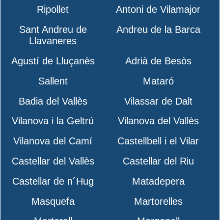
Ripollet
Antoni de Vilamajor
Sant Andreu de
Andreu de la Barca
Llavaneres
Agustí de Lluçanès
Adrià de Besòs
Sallent
Mataró
Badia del Vallès
Vilassar de Dalt
Vilanova i la Geltrú
Vilanova del Vallès
Vilanova del Camí
Castellbell i el Vilar
Castellar del Vallès
Castellar del Riu
Castellar de n´Hug
Matadepera
Masquefa
Martorelles