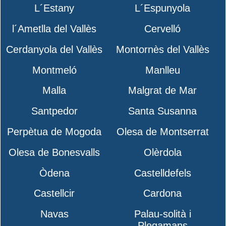
L´Estany
L´Espunyola
l´Ametlla del Vallès
Cervelló
Cerdanyola del Vallès
Montornès del Vallès
Montmeló
Manlleu
Malla
Malgrat de Mar
Santpedor
Santa Susanna
Perpètua de Mogoda
Olesa de Montserrat
Olesa de Bonesvalls
Olèrdola
Òdena
Castelldefels
Castellcir
Cardona
Navas
Palau-solità i
Plegamans