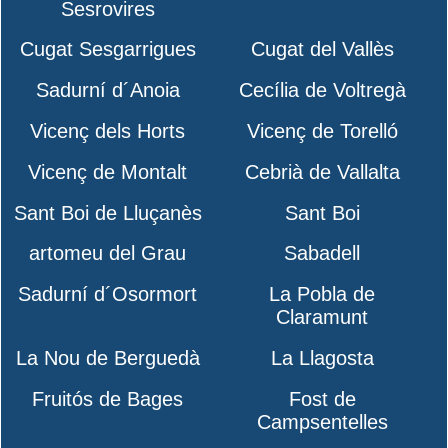
Sesrovires
Cugat Sesgarrigues
Cugat del Vallès
Sadurní d´Anoia
Cecília de Voltregà
Vicenç dels Horts
Vicenç de Torelló
Vicenç de Montalt
Cebrià de Vallalta
Sant Boi de Lluçanès
Sant Boi
artomeu del Grau
Sabadell
Sadurní d´Osormort
La Pobla de
Claramunt
La Nou de Berguedà
La Llagosta
Fruitós de Bages
Fost de
Campsentelles