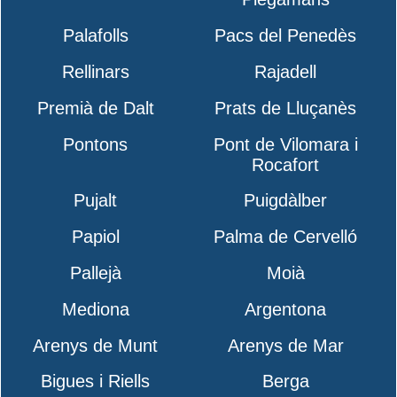
Palafolls
Pacs del Penedès
Rellinars
Rajadell
Premià de Dalt
Prats de Lluçanès
Pontons
Pont de Vilomara i
Rocafort
Pujalt
Puigdàlber
Papiol
Palma de Cervelló
Pallejà
Moià
Mediona
Argentona
Arenys de Munt
Arenys de Mar
Bigues i Riells
Berga