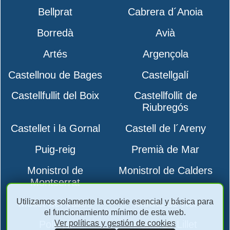
Bellprat
Cabrera d´Anoia
Borredà
Avià
Artés
Argençola
Castellnou de Bages
Castellgalí
Castellfullit del Boix
Castellfollit de
Riubregós
Castellet i la Gornal
Castell de l´Areny
Puig-reig
Premià de Mar
Monistrol de
Monistrol de Calders
Montserrat
Utilizamos solamente la cookie esencial y básica para
Mollet del Vallès
Molins de Rei
el funcionamiento mínimo de esta web.
Ver políticas y gestión de cookies
Polinyà
Pobla de Lillet