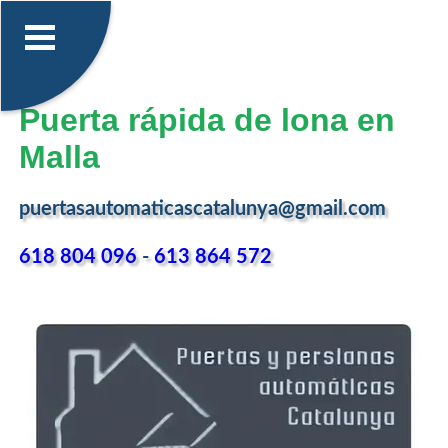
Puerta rápida de lona en
Malla
puertasautomaticascatalunya@gmail.com
618 804 096
-
613 864 572