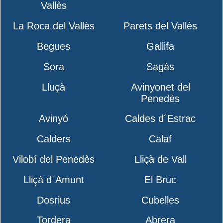
Vallès
La Roca del Vallès
Parets del Vallès
Begues
Gallifa
Sora
Sagàs
Lluçà
Avinyonet del
Penedès
Avinyó
Caldes d´Estrac
Calders
Calaf
Vilobí del Penedès
Lliçà de Vall
Lliçà d´Amunt
El Bruc
Dosrius
Cubelles
Tordera
Abrera