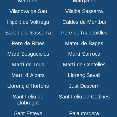
Martorell
Marganell
Vilanova de Sau
Vilalba Sasserra
Hipòlit de Voltregà
Caldes de Montbui
Sant Feliu Sasserra
Pere de Riudebitlles
Pere de Ribes
Mateu de Bages
Martí Sesgueioles
Martí Sarroca
Martí de Tous
Martí de Centelles
Martí d´Albars
Llorenç Savall
Llorenç d´Hortons
Just Desvern
Sant Feliu de
Sant Feliu de Codines
Llobregat
Sant Esteve
Palautordera