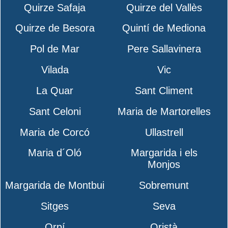
Quirze Safaja
Quirze del Vallès
Quirze de Besora
Quintí de Mediona
Pol de Mar
Pere Sallavinera
Vilada
Vic
La Quar
Sant Climent
Sant Celoni
Maria de Martorelles
Maria de Corcó
Ullastrell
Maria d´Oló
Margarida i els
Monjos
Margarida de Montbui
Sobremunt
Sitges
Seva
Orpí
Oristà