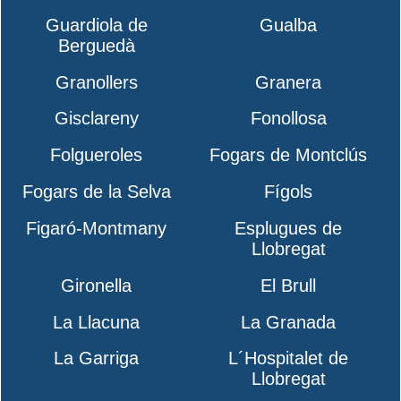
Guardiola de
Gualba
Berguedà
Granollers
Granera
Gisclareny
Fonollosa
Folgueroles
Fogars de Montclús
Fogars de la Selva
Fígols
Figaró-Montmany
Esplugues de
Llobregat
Gironella
El Brull
La Llacuna
La Granada
La Garriga
L´Hospitalet de
Llobregat