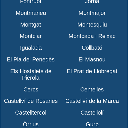
Fontrubí
Jorba
Montmaneu
Montmajor
Montgat
Montesquiu
Montclar
Montcada i Reixac
Igualada
Collbató
El Pla del Penedès
El Masnou
Els Hostalets de
El Prat de Llobregat
Pierola
Cercs
Centelles
Castellví de Rosanes
Castellví de la Marca
Castellterçol
Castellolí
Òrrius
Gurb