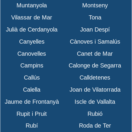
Muntanyola
Montseny
Vilassar de Mar
Tona
Julià de Cerdanyola
Joan Despí
Canyelles
Cànoves i Samalús
Canovelles
Canet de Mar
Campins
Calonge de Segarra
Callús
Calldetenes
Calella
Joan de Vilatorrada
Jaume de Frontanyà
Iscle de Vallalta
Rupit i Pruit
Rubió
Rubí
Roda de Ter