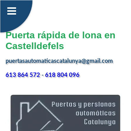
Puerta rápida de lona en
Castelldefels
puertasautomaticascatalunya@gmail.com
613 864 572
-
618 804 096