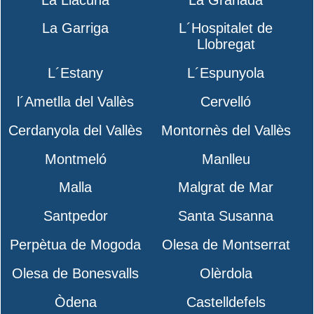
La Garriga
L´Hospitalet de
Llobregat
L´Estany
L´Espunyola
l´Ametlla del Vallès
Cervelló
Cerdanyola del Vallès
Montornès del Vallès
Montmeló
Manlleu
Malla
Malgrat de Mar
Santpedor
Santa Susanna
Perpètua de Mogoda
Olesa de Montserrat
Olesa de Bonesvalls
Olèrdola
Òdena
Castelldefels