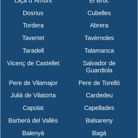
Lliçà d´Amunt
El Bruc
Dosrius
Cubelles
Tordera
Abrera
Tavertet
Tavèrnoles
Taradell
Talamanca
Vicenç de Castellet
Salvador de
Guardiola
Pere de Vilamajor
Pere de Torelló
Julià de Vilatorta
Cardedeu
Capolat
Capellades
Barberà del Vallès
Balsareny
Balenyà
Bagà