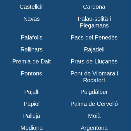
Castellcir
Cardona
Navas
Palau-solità i
Plegamans
Palafolls
Pacs del Penedès
Rellinars
Rajadell
Premià de Dalt
Prats de Lluçanès
Pontons
Pont de Vilomara i
Rocafort
Pujalt
Puigdàlber
Papiol
Palma de Cervelló
Pallejà
Moià
Mediona
Argentona