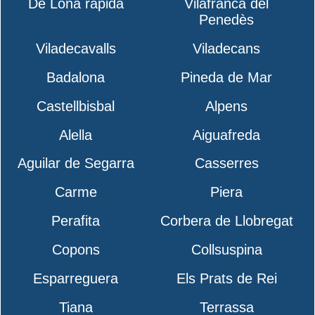
De Lona rápida
Vilafranca del
Penedès
Viladecavalls
Viladecans
Badalona
Pineda de Mar
Castellbisbal
Alpens
Alella
Aiguafreda
Aguilar de Segarra
Casserres
Carme
Piera
Perafita
Corbera de Llobregat
Copons
Collsuspina
Esparreguera
Els Prats de Rei
Tiana
Terrassa