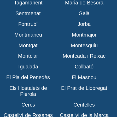
Tagamanent
Maria de Besora
Sentmenat
Gaià
Fontrubí
Jorba
Montmaneu
Montmajor
Montgat
Montesquiu
Montclar
Montcada i Reixac
Igualada
Collbató
El Pla del Penedès
El Masnou
Els Hostalets de
El Prat de Llobregat
Pierola
Cercs
Centelles
Castellví de Rosanes
Castellví de la Marca