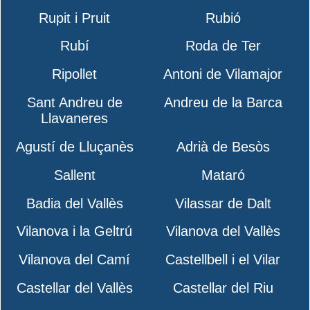
Rupit i Pruit
Rubió
Rubí
Roda de Ter
Ripollet
Antoni de Vilamajor
Sant Andreu de
Andreu de la Barca
Llavaneres
Agustí de Lluçanès
Adrià de Besòs
Sallent
Mataró
Badia del Vallès
Vilassar de Dalt
Vilanova i la Geltrú
Vilanova del Vallès
Vilanova del Camí
Castellbell i el Vilar
Castellar del Vallès
Castellar del Riu