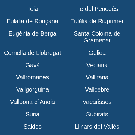
Teià
Fe del Penedès
Eulàlia de Ronçana
Eulàlia de Riuprimer
Eugènia de Berga
Santa Coloma de
Gramenet
Cornellà de Llobregat
Gelida
Gavà
Veciana
Vallromanes
Vallirana
Vallgorguina
Vallcebre
Vallbona d´Anoia
Vacarisses
Súria
Subirats
Saldes
Llinars del Vallès