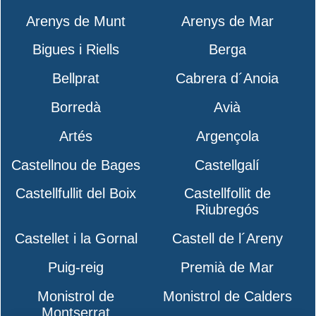
Arenys de Munt
Arenys de Mar
Bigues i Riells
Berga
Bellprat
Cabrera d´Anoia
Borredà
Avià
Artés
Argençola
Castellnou de Bages
Castellgalí
Castellfullit del Boix
Castellfollit de
Riubregós
Castellet i la Gornal
Castell de l´Areny
Puig-reig
Premià de Mar
Monistrol de
Monistrol de Calders
Montserrat