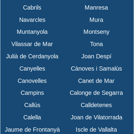
Cabrils
Manresa
Navarcles
Mura
Muntanyola
Montseny
Vilassar de Mar
Tona
Julià de Cerdanyola
Joan Despí
Canyelles
Cànoves i Samalús
Canovelles
Canet de Mar
Campins
Calonge de Segarra
Callús
Calldetenes
Calella
Joan de Vilatorrada
Jaume de Frontanyà
Iscle de Vallalta