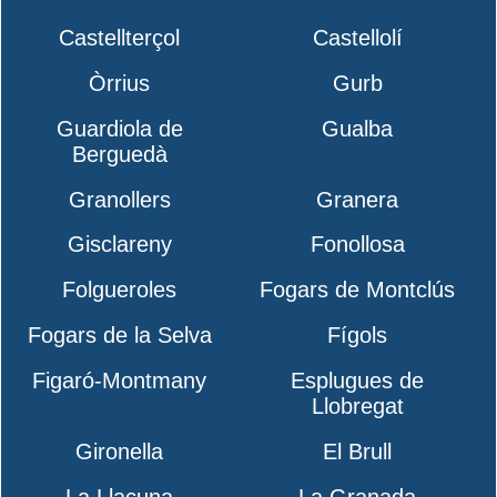
Castellterçol
Castellolí
Òrrius
Gurb
Guardiola de
Gualba
Berguedà
Granollers
Granera
Gisclareny
Fonollosa
Folgueroles
Fogars de Montclús
Fogars de la Selva
Fígols
Figaró-Montmany
Esplugues de
Llobregat
Gironella
El Brull
La Llacuna
La Granada