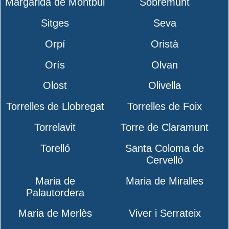
Margarida de Montbui
Sobremunt
Sitges
Seva
Orpí
Oristà
Orís
Olvan
Olost
Olivella
Torrelles de Llobregat
Torrelles de Foix
Torrelavit
Torre de Claramunt
Torelló
Santa Coloma de
Cervelló
Maria de
Maria de Miralles
Palautordera
Maria de Merlès
Viver i Serrateix