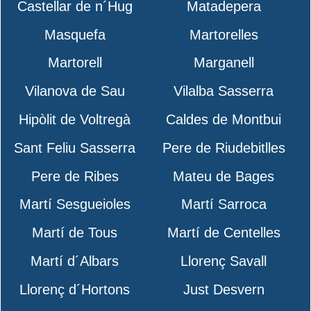
Castellar de n´Hug
Matadepera
Masquefa
Martorelles
Martorell
Marganell
Vilanova de Sau
Vilalba Sasserra
Hipòlit de Voltregà
Caldes de Montbui
Sant Feliu Sasserra
Pere de Riudebitlles
Pere de Ribes
Mateu de Bages
Martí Sesgueioles
Martí Sarroca
Martí de Tous
Martí de Centelles
Martí d´Albars
Llorenç Savall
Llorenç d´Hortons
Just Desvern