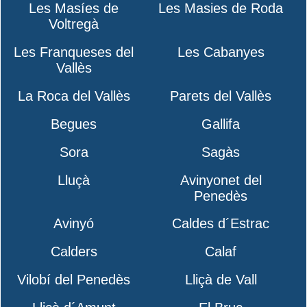
Les Masíes de
Les Masies de Roda
Voltregà
Les Franqueses del
Les Cabanyes
Vallès
La Roca del Vallès
Parets del Vallès
Begues
Gallifa
Sora
Sagàs
Lluçà
Avinyonet del
Penedès
Avinyó
Caldes d´Estrac
Calders
Calaf
Vilobí del Penedès
Lliçà de Vall