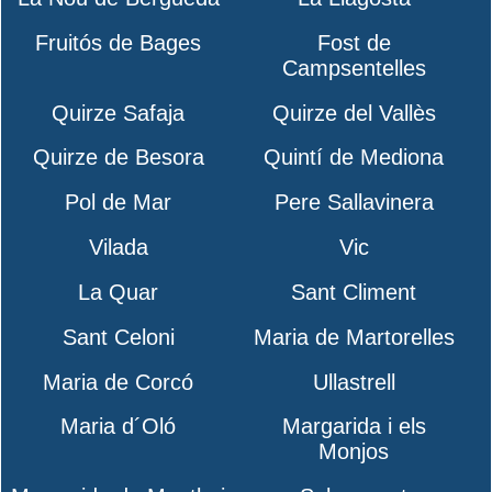
Fruitós de Bages
Fost de
Campsentelles
Quirze Safaja
Quirze del Vallès
Quirze de Besora
Quintí de Mediona
Pol de Mar
Pere Sallavinera
Vilada
Vic
La Quar
Sant Climent
Sant Celoni
Maria de Martorelles
Maria de Corcó
Ullastrell
Maria d´Oló
Margarida i els
Monjos