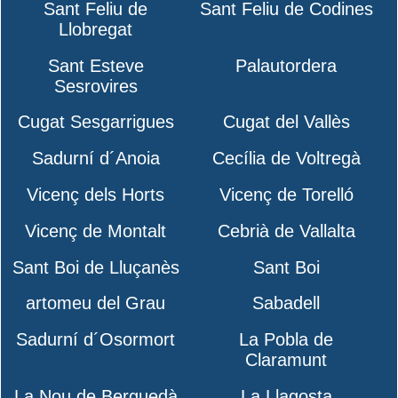
Sant Feliu de
Sant Feliu de Codines
Llobregat
Sant Esteve
Palautordera
Sesrovires
Cugat Sesgarrigues
Cugat del Vallès
Sadurní d´Anoia
Cecília de Voltregà
Vicenç dels Horts
Vicenç de Torelló
Vicenç de Montalt
Cebrià de Vallalta
Sant Boi de Lluçanès
Sant Boi
artomeu del Grau
Sabadell
Sadurní d´Osormort
La Pobla de
Claramunt
La Nou de Berguedà
La Llagosta