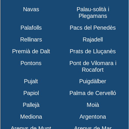
Navas
Palau-solità i
Plegamans
Palafolls
Pacs del Penedès
Rellinars
Rajadell
Premià de Dalt
Prats de Lluçanès
Pontons
Pont de Vilomara i
Rocafort
Pujalt
Puigdàlber
Papiol
Palma de Cervelló
Pallejà
Moià
Mediona
Argentona
Arenys de Munt
Arenys de Mar