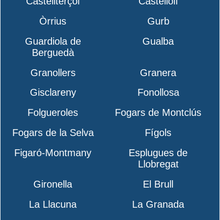
Castellterçol
Castellolí
Òrrius
Gurb
Guardiola de
Gualba
Berguedà
Granollers
Granera
Gisclareny
Fonollosa
Folgueroles
Fogars de Montclús
Fogars de la Selva
Fígols
Figaró-Montmany
Esplugues de
Llobregat
Gironella
El Brull
La Llacuna
La Granada