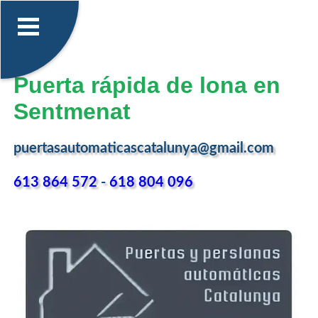
Puerta rápida de lona en
Sentmenat
puertasautomaticascatalunya@gmail.com
613 864 572
-
618 804 096