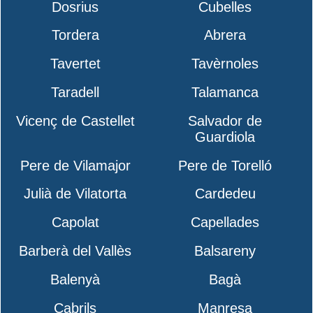
Dosrius
Cubelles
Tordera
Abrera
Tavertet
Tavèrnoles
Taradell
Talamanca
Vicenç de Castellet
Salvador de
Guardiola
Pere de Vilamajor
Pere de Torelló
Julià de Vilatorta
Cardedeu
Capolat
Capellades
Barberà del Vallès
Balsareny
Balenyà
Bagà
Cabrils
Manresa