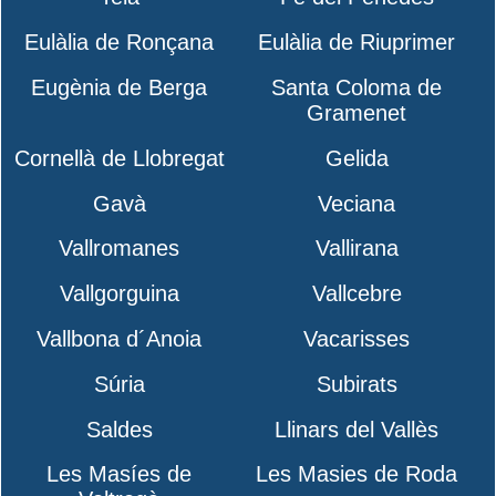
Eulàlia de Ronçana
Eulàlia de Riuprimer
Eugènia de Berga
Santa Coloma de
Gramenet
Cornellà de Llobregat
Gelida
Gavà
Veciana
Vallromanes
Vallirana
Vallgorguina
Vallcebre
Vallbona d´Anoia
Vacarisses
Súria
Subirats
Saldes
Llinars del Vallès
Les Masíes de
Les Masies de Roda