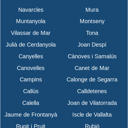
Navarcles
Mura
Muntanyola
Montseny
Vilassar de Mar
Tona
Julià de Cerdanyola
Joan Despí
Canyelles
Cànoves i Samalús
Canovelles
Canet de Mar
Campins
Calonge de Segarra
Callús
Calldetenes
Calella
Joan de Vilatorrada
Jaume de Frontanyà
Iscle de Vallalta
Rupit i Pruit
Rubió