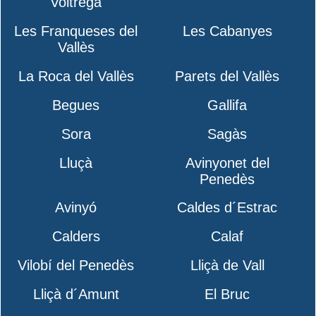
Voltregà
Les Franqueses del
Les Cabanyes
Vallès
La Roca del Vallès
Parets del Vallès
Begues
Gallifa
Sora
Sagàs
Lluçà
Avinyonet del
Penedès
Avinyó
Caldes d´Estrac
Calders
Calaf
Vilobí del Penedès
Lliçà de Vall
Lliçà d´Amunt
El Bruc