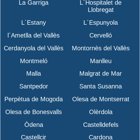
La Garriga
L´Hospitalet de
Llobregat
L´Estany
L´Espunyola
l´Ametlla del Vallès
Cervelló
Cerdanyola del Vallès
Montornès del Vallès
Montmeló
Manlleu
Malla
Malgrat de Mar
Santpedor
Santa Susanna
Perpètua de Mogoda
Olesa de Montserrat
Olesa de Bonesvalls
Olèrdola
Òdena
Castelldefels
Castellcir
Cardona