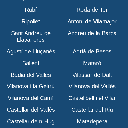
Rubí
Roda de Ter
Ripollet
Antoni de Vilamajor
Sant Andreu de
Andreu de la Barca
Llavaneres
Agustí de Lluçanès
Adrià de Besòs
Sallent
Mataró
Badia del Vallès
Vilassar de Dalt
Vilanova i la Geltrú
Vilanova del Vallès
Vilanova del Camí
Castellbell i el Vilar
Castellar del Vallès
Castellar del Riu
Castellar de n´Hug
Matadepera