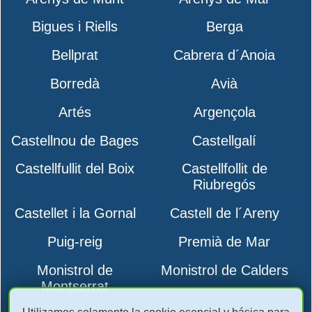
Bigues i Riells
Berga
Bellprat
Cabrera d´Anoia
Borredà
Avià
Artés
Argençola
Castellnou de Bages
Castellgalí
Castellfullit del Boix
Castellfollit de
Riubregós
Castellet i la Gornal
Castell de l´Areny
Puig-reig
Premià de Mar
Monistrol de
Monistrol de Calders
Montserrat