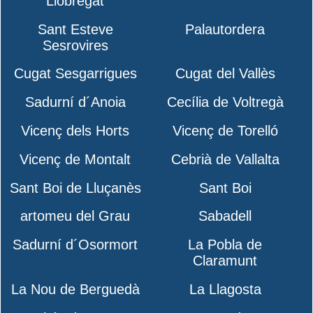
Llobregat
Sant Esteve
Palautordera
Sesrovires
Cugat Sesgarrigues
Cugat del Vallès
Sadurní d´Anoia
Cecília de Voltregà
Vicenç dels Horts
Vicenç de Torelló
Vicenç de Montalt
Cebrià de Vallalta
Sant Boi de Lluçanès
Sant Boi
artomeu del Grau
Sabadell
Sadurní d´Osormort
La Pobla de
Claramunt
La Nou de Berguedà
La Llagosta