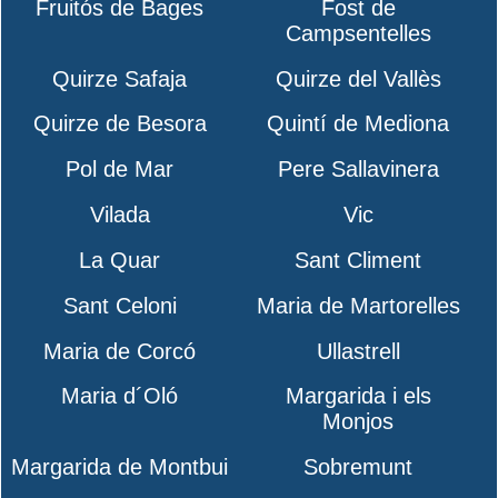
Fruitós de Bages
Fost de
Campsentelles
Quirze Safaja
Quirze del Vallès
Quirze de Besora
Quintí de Mediona
Pol de Mar
Pere Sallavinera
Vilada
Vic
La Quar
Sant Climent
Sant Celoni
Maria de Martorelles
Maria de Corcó
Ullastrell
Maria d´Oló
Margarida i els
Monjos
Margarida de Montbui
Sobremunt