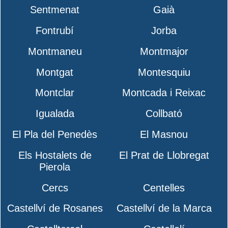
Sentmenat
Gaià
Fontrubí
Jorba
Montmaneu
Montmajor
Montgat
Montesquiu
Montclar
Montcada i Reixac
Igualada
Collbató
El Pla del Penedès
El Masnou
Els Hostalets de
El Prat de Llobregat
Pierola
Cercs
Centelles
Castellví de Rosanes
Castellví de la Marca