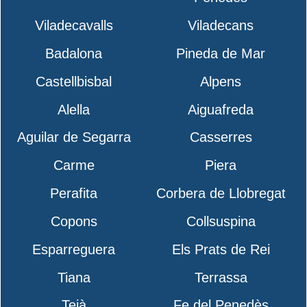
Viladecavalls
Viladecans
Badalona
Pineda de Mar
Castellbisbal
Alpens
Alella
Aiguafreda
Aguilar de Segarra
Casserres
Carme
Piera
Perafita
Corbera de Llobregat
Copons
Collsuspina
Esparreguera
Els Prats de Rei
Tiana
Terrassa
Teià
Fe del Penedès