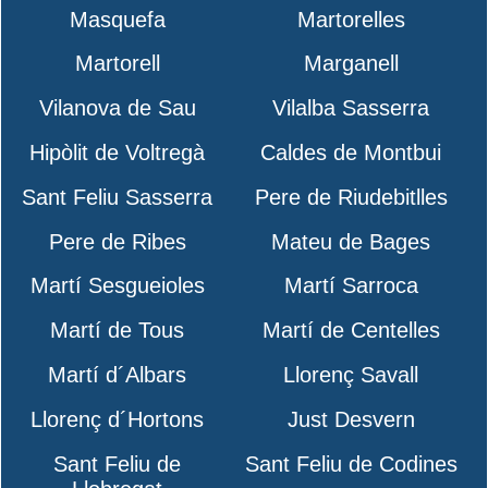
Masquefa
Martorelles
Martorell
Marganell
Vilanova de Sau
Vilalba Sasserra
Hipòlit de Voltregà
Caldes de Montbui
Sant Feliu Sasserra
Pere de Riudebitlles
Pere de Ribes
Mateu de Bages
Martí Sesgueioles
Martí Sarroca
Martí de Tous
Martí de Centelles
Martí d´Albars
Llorenç Savall
Llorenç d´Hortons
Just Desvern
Sant Feliu de
Sant Feliu de Codines