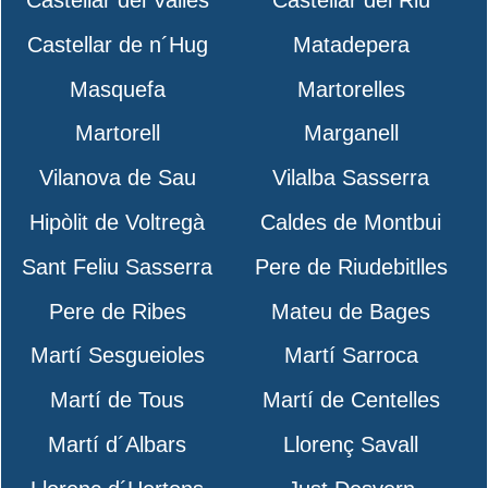
Castellar de n´Hug
Matadepera
Masquefa
Martorelles
Martorell
Marganell
Vilanova de Sau
Vilalba Sasserra
Hipòlit de Voltregà
Caldes de Montbui
Sant Feliu Sasserra
Pere de Riudebitlles
Pere de Ribes
Mateu de Bages
Martí Sesgueioles
Martí Sarroca
Martí de Tous
Martí de Centelles
Martí d´Albars
Llorenç Savall