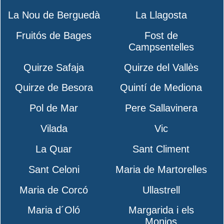
La Nou de Berguedà
La Llagosta
Fruitós de Bages
Fost de
Campsentelles
Quirze Safaja
Quirze del Vallès
Quirze de Besora
Quintí de Mediona
Pol de Mar
Pere Sallavinera
Vilada
Vic
La Quar
Sant Climent
Sant Celoni
Maria de Martorelles
Maria de Corcó
Ullastrell
Maria d´Oló
Margarida i els
Monjos