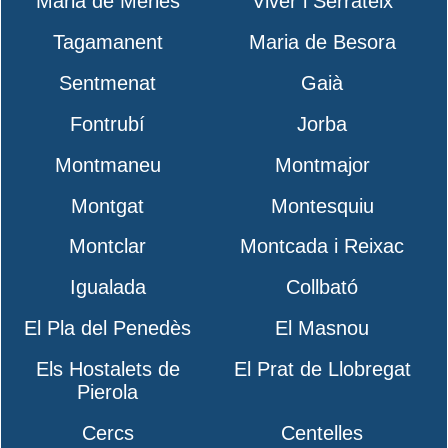
Maria de Merlès
Viver i Serrateix
Tagamanent
Maria de Besora
Sentmenat
Gaià
Fontrubí
Jorba
Montmaneu
Montmajor
Montgat
Montesquiu
Montclar
Montcada i Reixac
Igualada
Collbató
El Pla del Penedès
El Masnou
Els Hostalets de
El Prat de Llobregat
Pierola
Cercs
Centelles