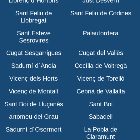
Llorenç d´Hortons
Just Desvern
Sant Feliu de
Sant Feliu de Codines
Llobregat
Sant Esteve
Palautordera
Sesrovires
Cugat Sesgarrigues
Cugat del Vallès
Sadurní d´Anoia
Cecília de Voltregà
Vicenç dels Horts
Vicenç de Torelló
Vicenç de Montalt
Cebrià de Vallalta
Sant Boi de Lluçanès
Sant Boi
artomeu del Grau
Sabadell
Sadurní d´Osormort
La Pobla de
Claramunt