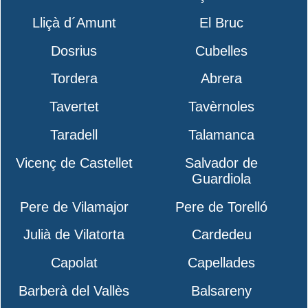
Lliçà d´Amunt
El Bruc
Dosrius
Cubelles
Tordera
Abrera
Tavertet
Tavèrnoles
Taradell
Talamanca
Vicenç de Castellet
Salvador de
Guardiola
Pere de Vilamajor
Pere de Torelló
Julià de Vilatorta
Cardedeu
Capolat
Capellades
Barberà del Vallès
Balsareny