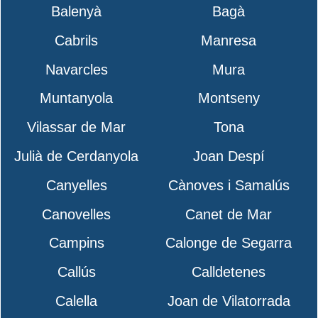
Balenyà
Bagà
Cabrils
Manresa
Navarcles
Mura
Muntanyola
Montseny
Vilassar de Mar
Tona
Julià de Cerdanyola
Joan Despí
Canyelles
Cànoves i Samalús
Canovelles
Canet de Mar
Campins
Calonge de Segarra
Callús
Calldetenes
Calella
Joan de Vilatorrada