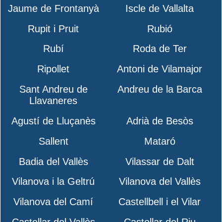
Jaume de Frontanyà
Iscle de Vallalta
Rupit i Pruit
Rubió
Rubí
Roda de Ter
Ripollet
Antoni de Vilamajor
Sant Andreu de
Andreu de la Barca
Llavaneres
Agustí de Lluçanès
Adrià de Besòs
Sallent
Mataró
Badia del Vallès
Vilassar de Dalt
Vilanova i la Geltrú
Vilanova del Vallès
Vilanova del Camí
Castellbell i el Vilar
Castellar del Vallès
Castellar del Riu