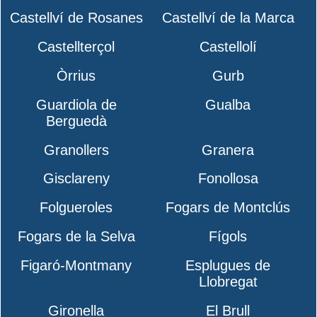
Castellví de Rosanes
Castellví de la Marca
Castellterçol
Castellolí
Òrrius
Gurb
Guardiola de
Gualba
Berguedà
Granollers
Granera
Gisclareny
Fonollosa
Folgueroles
Fogars de Montclús
Fogars de la Selva
Fígols
Figaró-Montmany
Esplugues de
Llobregat
Gironella
El Brull