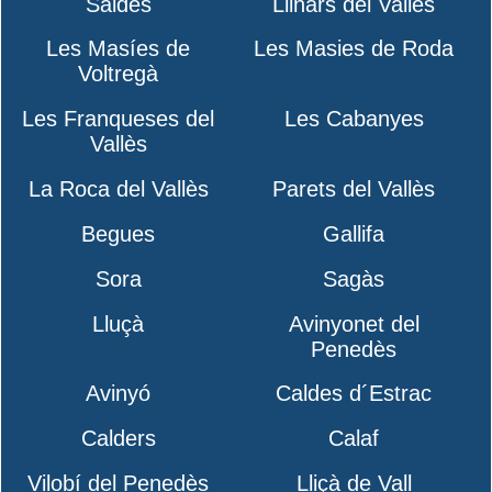
Saldes
Llinars del Vallès
Les Masíes de
Les Masies de Roda
Voltregà
Les Franqueses del
Les Cabanyes
Vallès
La Roca del Vallès
Parets del Vallès
Begues
Gallifa
Sora
Sagàs
Lluçà
Avinyonet del
Penedès
Avinyó
Caldes d´Estrac
Calders
Calaf
Vilobí del Penedès
Lliçà de Vall