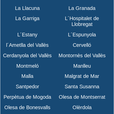
La Llacuna
La Granada
La Garriga
L´Hospitalet de
Llobregat
L´Estany
L´Espunyola
l´Ametlla del Vallès
Cervelló
Cerdanyola del Vallès
Montornès del Vallès
Montmeló
Manlleu
Malla
Malgrat de Mar
Santpedor
Santa Susanna
Perpètua de Mogoda
Olesa de Montserrat
Olesa de Bonesvalls
Olèrdola