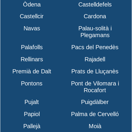
Òdena
Castelldefels
Castellcir
Cardona
Navas
Palau-solità i
Plegamans
Palafolls
Pacs del Penedès
Rellinars
Rajadell
Premià de Dalt
Prats de Lluçanès
Pontons
Pont de Vilomara i
Rocafort
Pujalt
Puigdàlber
Papiol
Palma de Cervelló
Pallejà
Moià