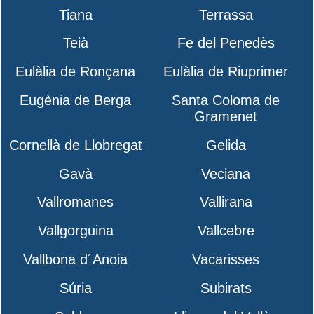
Tiana
Terrassa
Teià
Fe del Penedès
Eulàlia de Ronçana
Eulàlia de Riuprimer
Eugènia de Berga
Santa Coloma de
Gramenet
Cornellà de Llobregat
Gelida
Gavà
Veciana
Vallromanes
Vallirana
Vallgorguina
Vallcebre
Vallbona d´Anoia
Vacarisses
Súria
Subirats