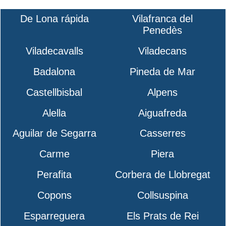
De Lona rápida
Vilafranca del
Penedès
Viladecavalls
Viladecans
Badalona
Pineda de Mar
Castellbisbal
Alpens
Alella
Aiguafreda
Aguilar de Segarra
Casserres
Carme
Piera
Perafita
Corbera de Llobregat
Copons
Collsuspina
Esparreguera
Els Prats de Rei