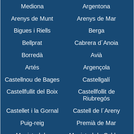
Mediona
Argentona
Arenys de Munt
Arenys de Mar
Bigues i Riells
Berga
Bellprat
Cabrera d´Anoia
Borredà
Avià
Artés
Argençola
Castellnou de Bages
Castellgalí
Castellfullit del Boix
Castellfollit de
Riubregós
Castellet i la Gornal
Castell de l´Areny
Puig-reig
Premià de Mar