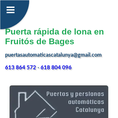
Puerta rápida de lona en
Fruitós de Bages
puertasautomaticascatalunya@gmail.com
613 864 572
-
618 804 096