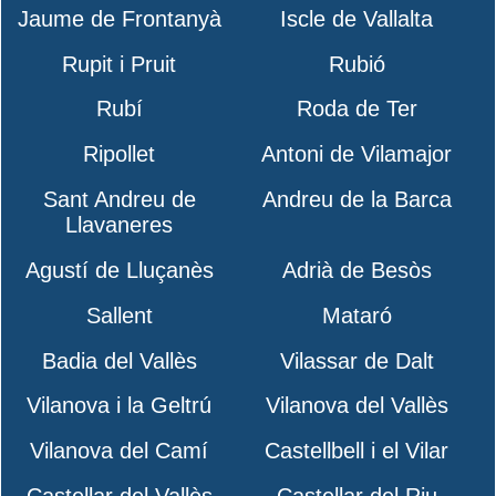
Jaume de Frontanyà
Iscle de Vallalta
Rupit i Pruit
Rubió
Rubí
Roda de Ter
Ripollet
Antoni de Vilamajor
Sant Andreu de
Andreu de la Barca
Llavaneres
Agustí de Lluçanès
Adrià de Besòs
Sallent
Mataró
Badia del Vallès
Vilassar de Dalt
Vilanova i la Geltrú
Vilanova del Vallès
Vilanova del Camí
Castellbell i el Vilar
Castellar del Vallès
Castellar del Riu