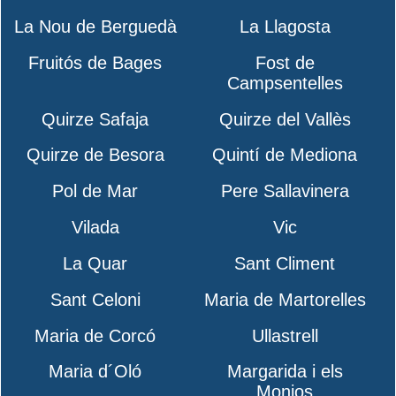
La Nou de Berguedà
La Llagosta
Fruitós de Bages
Fost de
Campsentelles
Quirze Safaja
Quirze del Vallès
Quirze de Besora
Quintí de Mediona
Pol de Mar
Pere Sallavinera
Vilada
Vic
La Quar
Sant Climent
Sant Celoni
Maria de Martorelles
Maria de Corcó
Ullastrell
Maria d´Oló
Margarida i els
Monjos