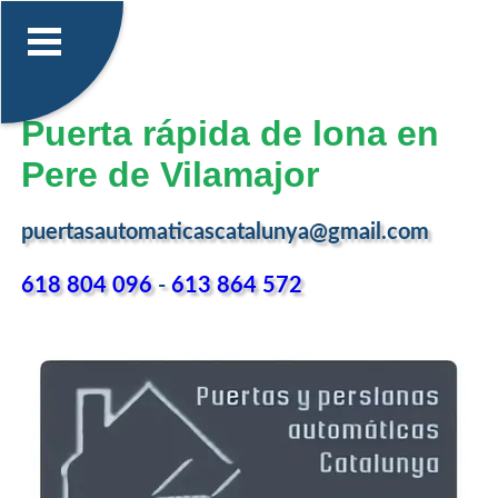
Puerta rápida de lona en
Pere de Vilamajor
puertasautomaticascatalunya@gmail.com
618 804 096
-
613 864 572