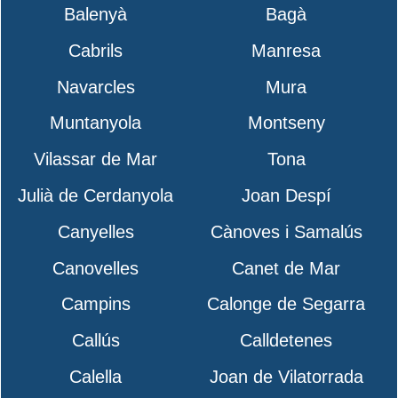
Balenyà
Bagà
Cabrils
Manresa
Navarcles
Mura
Muntanyola
Montseny
Vilassar de Mar
Tona
Julià de Cerdanyola
Joan Despí
Canyelles
Cànoves i Samalús
Canovelles
Canet de Mar
Campins
Calonge de Segarra
Callús
Calldetenes
Calella
Joan de Vilatorrada