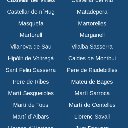
Castellar de n´Hug
Matadepera
Masquefa
Martorelles
Martorell
Marganell
Vilanova de Sau
Vilalba Sasserra
Hipòlit de Voltregà
Caldes de Montbui
Sant Feliu Sasserra
Pere de Riudebitlles
Pere de Ribes
Mateu de Bages
Martí Sesgueioles
Martí Sarroca
Martí de Tous
Martí de Centelles
Martí d´Albars
Llorenç Savall