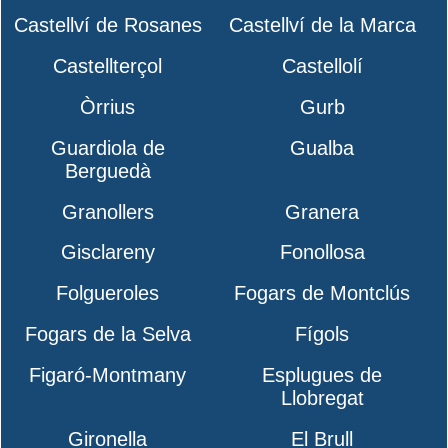
Castellví de Rosanes
Castellví de la Marca
Castellterçol
Castellolí
Òrrius
Gurb
Guardiola de
Gualba
Berguedà
Granollers
Granera
Gisclareny
Fonollosa
Folgueroles
Fogars de Montclús
Fogars de la Selva
Fígols
Figaró-Montmany
Esplugues de
Llobregat
Gironella
El Brull