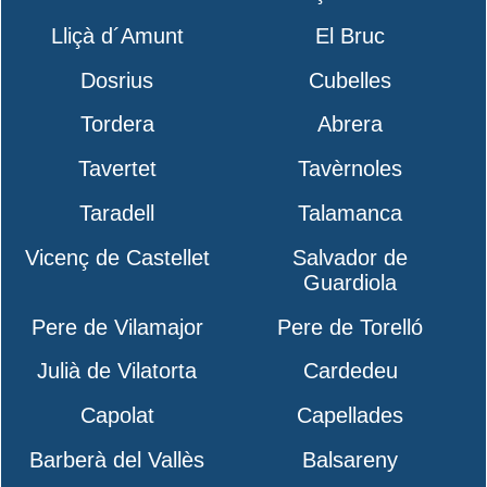
Lliçà d´Amunt
El Bruc
Dosrius
Cubelles
Tordera
Abrera
Tavertet
Tavèrnoles
Taradell
Talamanca
Vicenç de Castellet
Salvador de
Guardiola
Pere de Vilamajor
Pere de Torelló
Julià de Vilatorta
Cardedeu
Capolat
Capellades
Barberà del Vallès
Balsareny