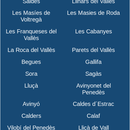
Saldes
Llinars del Vallès
Les Masíes de
Les Masies de Roda
Voltregà
Les Franqueses del
Les Cabanyes
Vallès
La Roca del Vallès
Parets del Vallès
Begues
Gallifa
Sora
Sagàs
Lluçà
Avinyonet del
Penedès
Avinyó
Caldes d´Estrac
Calders
Calaf
Vilobí del Penedès
Lliçà de Vall