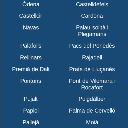
Òdena
Castelldefels
Castellcir
Cardona
Navas
Palau-solità i
Plegamans
Palafolls
Pacs del Penedès
Rellinars
Rajadell
Premià de Dalt
Prats de Lluçanès
Pontons
Pont de Vilomara i
Rocafort
Pujalt
Puigdàlber
Papiol
Palma de Cervelló
Pallejà
Moià