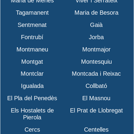
Maria de Merlès
Viver i Serrateix
Tagamanent
Maria de Besora
Sentmenat
Gaià
Fontrubí
Jorba
Montmaneu
Montmajor
Montgat
Montesquiu
Montclar
Montcada i Reixac
Igualada
Collbató
El Pla del Penedès
El Masnou
Els Hostalets de
El Prat de Llobregat
Pierola
Cercs
Centelles