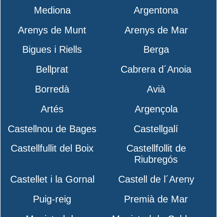
Mediona
Argentona
Arenys de Munt
Arenys de Mar
Bigues i Riells
Berga
Bellprat
Cabrera d´Anoia
Borredà
Avià
Artés
Argençola
Castellnou de Bages
Castellgalí
Castellfullit del Boix
Castellfollit de
Riubregós
Castellet i la Gornal
Castell de l´Areny
Puig-reig
Premià de Mar