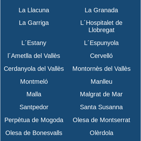
La Llacuna
La Granada
La Garriga
L´Hospitalet de
Llobregat
L´Estany
L´Espunyola
l´Ametlla del Vallès
Cervelló
Cerdanyola del Vallès
Montornès del Vallès
Montmeló
Manlleu
Malla
Malgrat de Mar
Santpedor
Santa Susanna
Perpètua de Mogoda
Olesa de Montserrat
Olesa de Bonesvalls
Olèrdola