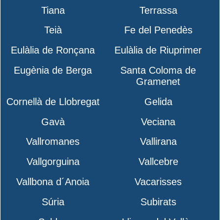
Tiana
Terrassa
Teià
Fe del Penedès
Eulàlia de Ronçana
Eulàlia de Riuprimer
Eugènia de Berga
Santa Coloma de
Gramenet
Cornellà de Llobregat
Gelida
Gavà
Veciana
Vallromanes
Vallirana
Vallgorguina
Vallcebre
Vallbona d´Anoia
Vacarisses
Súria
Subirats