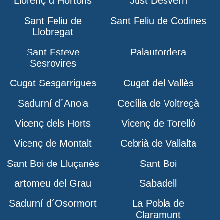
Llorenç d´Hortons
Just Desvern
Sant Feliu de
Sant Feliu de Codines
Llobregat
Sant Esteve
Palautordera
Sesrovires
Cugat Sesgarrigues
Cugat del Vallès
Sadurní d´Anoia
Cecília de Voltregà
Vicenç dels Horts
Vicenç de Torelló
Vicenç de Montalt
Cebrià de Vallalta
Sant Boi de Lluçanès
Sant Boi
artomeu del Grau
Sabadell
Sadurní d´Osormort
La Pobla de
Claramunt