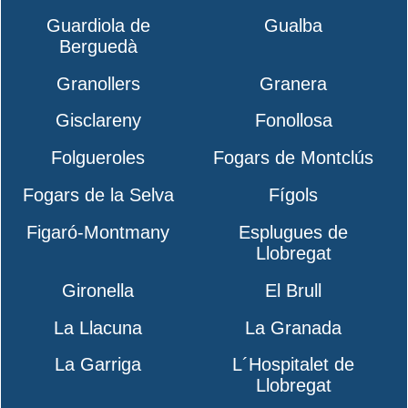
Guardiola de
Gualba
Berguedà
Granollers
Granera
Gisclareny
Fonollosa
Folgueroles
Fogars de Montclús
Fogars de la Selva
Fígols
Figaró-Montmany
Esplugues de
Llobregat
Gironella
El Brull
La Llacuna
La Granada
La Garriga
L´Hospitalet de
Llobregat