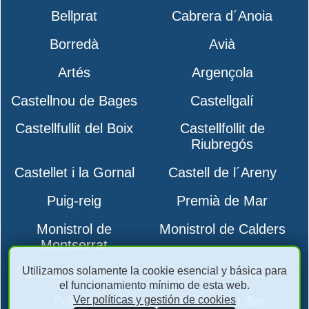
Bellprat
Cabrera d´Anoia
Borredà
Avià
Artés
Argençola
Castellnou de Bages
Castellgalí
Castellfullit del Boix
Castellfollit de
Riubregós
Castellet i la Gornal
Castell de l´Areny
Puig-reig
Premià de Mar
Monistrol de
Monistrol de Calders
Montserrat
Utilizamos solamente la cookie esencial y básica para
Mollet del Vallès
Molins de Rei
el funcionamiento mínimo de esta web.
Ver políticas y gestión de cookies
Polinyà
Pobla de Lillet