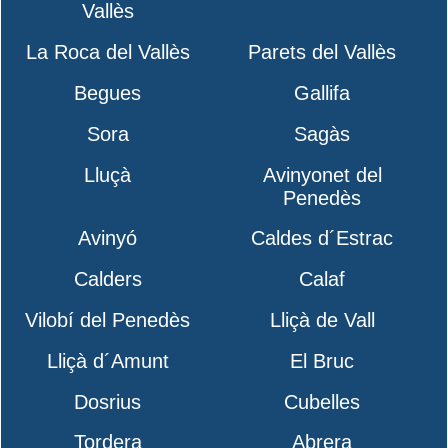
Vallès
La Roca del Vallès
Parets del Vallès
Begues
Gallifa
Sora
Sagàs
Lluçà
Avinyonet del
Penedès
Avinyó
Caldes d´Estrac
Calders
Calaf
Vilobí del Penedès
Lliçà de Vall
Lliçà d´Amunt
El Bruc
Dosrius
Cubelles
Tordera
Abrera