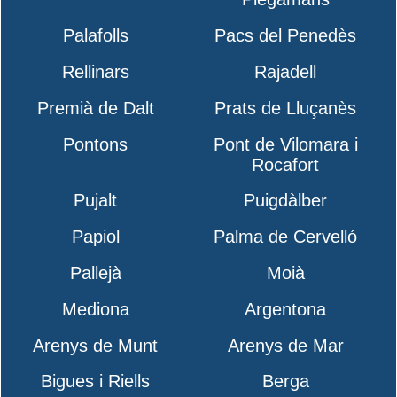
Palafolls
Pacs del Penedès
Rellinars
Rajadell
Premià de Dalt
Prats de Lluçanès
Pontons
Pont de Vilomara i
Rocafort
Pujalt
Puigdàlber
Papiol
Palma de Cervelló
Pallejà
Moià
Mediona
Argentona
Arenys de Munt
Arenys de Mar
Bigues i Riells
Berga