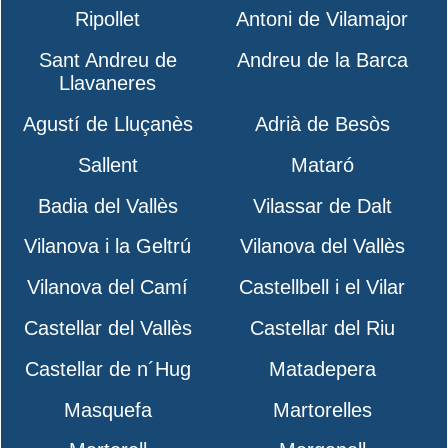
Ripollet
Antoni de Vilamajor
Sant Andreu de
Andreu de la Barca
Llavaneres
Agustí de Lluçanès
Adrià de Besòs
Sallent
Mataró
Badia del Vallès
Vilassar de Dalt
Vilanova i la Geltrú
Vilanova del Vallès
Vilanova del Camí
Castellbell i el Vilar
Castellar del Vallès
Castellar del Riu
Castellar de n´Hug
Matadepera
Masquefa
Martorelles