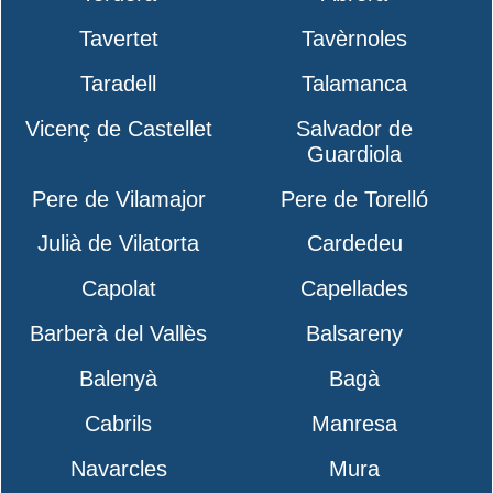
Tavertet
Tavèrnoles
Taradell
Talamanca
Vicenç de Castellet
Salvador de
Guardiola
Pere de Vilamajor
Pere de Torelló
Julià de Vilatorta
Cardedeu
Capolat
Capellades
Barberà del Vallès
Balsareny
Balenyà
Bagà
Cabrils
Manresa
Navarcles
Mura