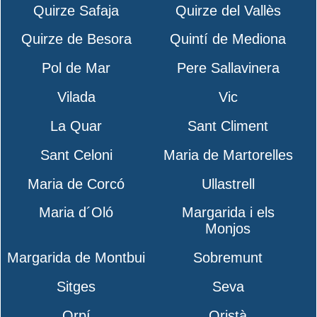
Quirze Safaja
Quirze del Vallès
Quirze de Besora
Quintí de Mediona
Pol de Mar
Pere Sallavinera
Vilada
Vic
La Quar
Sant Climent
Sant Celoni
Maria de Martorelles
Maria de Corcó
Ullastrell
Maria d´Oló
Margarida i els
Monjos
Margarida de Montbui
Sobremunt
Sitges
Seva
Orpí
Oristà