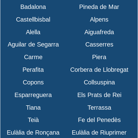
Badalona
Pineda de Mar
Castellbisbal
Alpens
Alella
Aiguafreda
Aguilar de Segarra
Casserres
Carme
Piera
Perafita
Corbera de Llobregat
Copons
Collsuspina
Esparreguera
Els Prats de Rei
Tiana
Terrassa
Teià
Fe del Penedès
Eulàlia de Ronçana
Eulàlia de Riuprimer