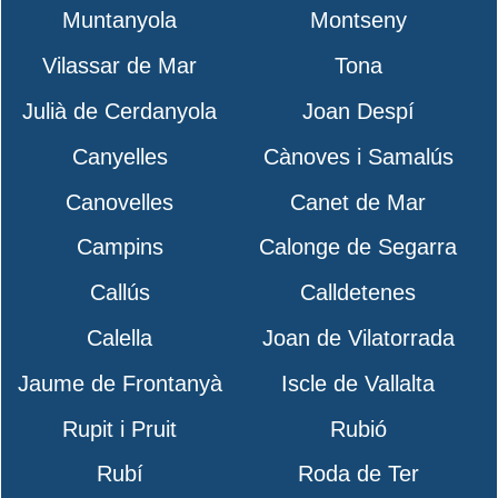
Muntanyola
Montseny
Vilassar de Mar
Tona
Julià de Cerdanyola
Joan Despí
Canyelles
Cànoves i Samalús
Canovelles
Canet de Mar
Campins
Calonge de Segarra
Callús
Calldetenes
Calella
Joan de Vilatorrada
Jaume de Frontanyà
Iscle de Vallalta
Rupit i Pruit
Rubió
Rubí
Roda de Ter