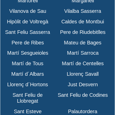
Martorell
Marganell
Vilanova de Sau
Vilalba Sasserra
Hipòlit de Voltregà
Caldes de Montbui
Sant Feliu Sasserra
Pere de Riudebitlles
Pere de Ribes
Mateu de Bages
Martí Sesgueioles
Martí Sarroca
Martí de Tous
Martí de Centelles
Martí d´Albars
Llorenç Savall
Llorenç d´Hortons
Just Desvern
Sant Feliu de
Sant Feliu de Codines
Llobregat
Sant Esteve
Palautordera