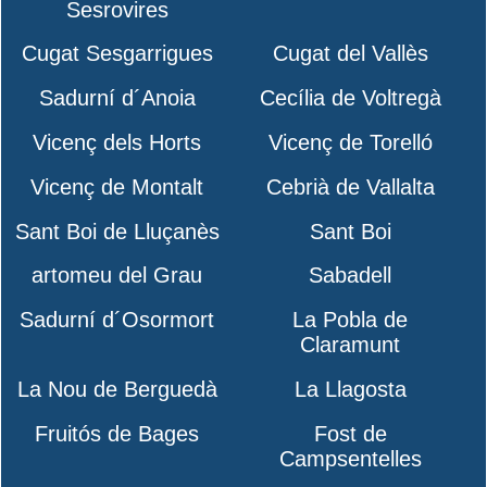
Sesrovires
Cugat Sesgarrigues
Cugat del Vallès
Sadurní d´Anoia
Cecília de Voltregà
Vicenç dels Horts
Vicenç de Torelló
Vicenç de Montalt
Cebrià de Vallalta
Sant Boi de Lluçanès
Sant Boi
artomeu del Grau
Sabadell
Sadurní d´Osormort
La Pobla de
Claramunt
La Nou de Berguedà
La Llagosta
Fruitós de Bages
Fost de
Campsentelles