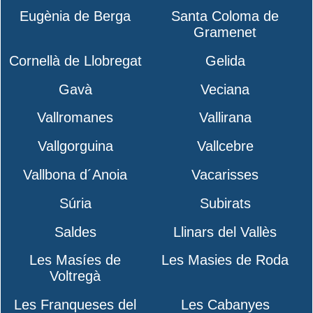
Eugènia de Berga
Santa Coloma de
Gramenet
Cornellà de Llobregat
Gelida
Gavà
Veciana
Vallromanes
Vallirana
Vallgorguina
Vallcebre
Vallbona d´Anoia
Vacarisses
Súria
Subirats
Saldes
Llinars del Vallès
Les Masíes de
Les Masies de Roda
Voltregà
Les Franqueses del
Les Cabanyes