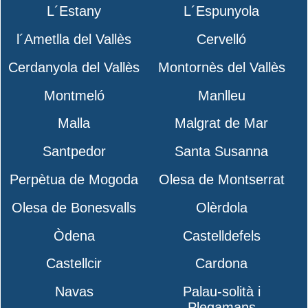
L´Estany
L´Espunyola
l´Ametlla del Vallès
Cervelló
Cerdanyola del Vallès
Montornès del Vallès
Montmeló
Manlleu
Malla
Malgrat de Mar
Santpedor
Santa Susanna
Perpètua de Mogoda
Olesa de Montserrat
Olesa de Bonesvalls
Olèrdola
Òdena
Castelldefels
Castellcir
Cardona
Navas
Palau-solità i
Plegamans