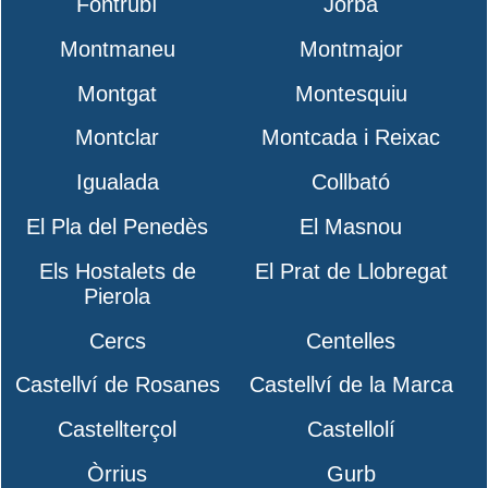
Fontrubí
Jorba
Montmaneu
Montmajor
Montgat
Montesquiu
Montclar
Montcada i Reixac
Igualada
Collbató
El Pla del Penedès
El Masnou
Els Hostalets de
El Prat de Llobregat
Pierola
Cercs
Centelles
Castellví de Rosanes
Castellví de la Marca
Castellterçol
Castellolí
Òrrius
Gurb