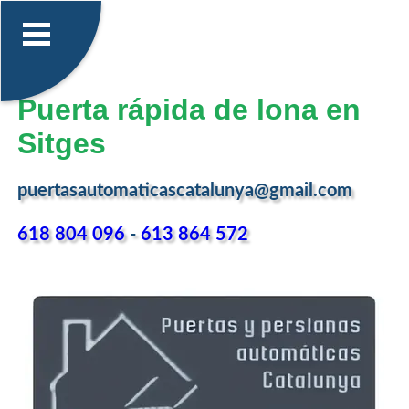
Puerta rápida de lona en
Sitges
puertasautomaticascatalunya@gmail.com
618 804 096
-
613 864 572