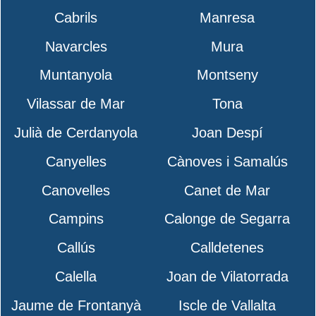
Cabrils
Manresa
Navarcles
Mura
Muntanyola
Montseny
Vilassar de Mar
Tona
Julià de Cerdanyola
Joan Despí
Canyelles
Cànoves i Samalús
Canovelles
Canet de Mar
Campins
Calonge de Segarra
Callús
Calldetenes
Calella
Joan de Vilatorrada
Jaume de Frontanyà
Iscle de Vallalta