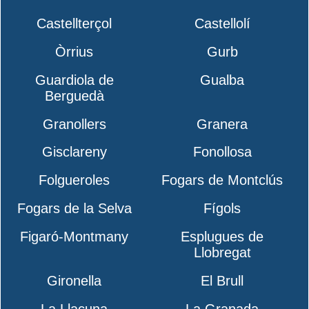
Castellterçol
Castellolí
Òrrius
Gurb
Guardiola de
Gualba
Berguedà
Granollers
Granera
Gisclareny
Fonollosa
Folgueroles
Fogars de Montclús
Fogars de la Selva
Fígols
Figaró-Montmany
Esplugues de
Llobregat
Gironella
El Brull
La Llacuna
La Granada