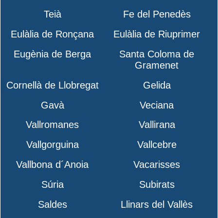
Teià
Fe del Penedès
Eulàlia de Ronçana
Eulàlia de Riuprimer
Eugènia de Berga
Santa Coloma de
Gramenet
Cornellà de Llobregat
Gelida
Gavà
Veciana
Vallromanes
Vallirana
Vallgorguina
Vallcebre
Vallbona d´Anoia
Vacarisses
Súria
Subirats
Saldes
Llinars del Vallès