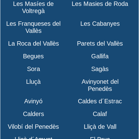
Les Masíes de
Les Masies de Roda
Voltregà
Les Franqueses del
Les Cabanyes
Vallès
La Roca del Vallès
Parets del Vallès
Begues
Gallifa
Sora
Sagàs
Lluçà
Avinyonet del
Penedès
Avinyó
Caldes d´Estrac
Calders
Calaf
Vilobí del Penedès
Lliçà de Vall