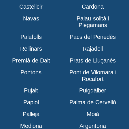
Castellcir
Cardona
Navas
Palau-solità i
Plegamans
Palafolls
Pacs del Penedès
Rellinars
Rajadell
Premià de Dalt
Prats de Lluçanès
Pontons
Pont de Vilomara i
Rocafort
Pujalt
Puigdàlber
Papiol
Palma de Cervelló
Pallejà
Moià
Mediona
Argentona