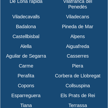
De Lona rápida
Vilafranca del
Penedès
Viladecavalls
Viladecans
Badalona
Pineda de Mar
Castellbisbal
Alpens
Alella
Aiguafreda
Aguilar de Segarra
Casserres
Carme
Piera
Perafita
Corbera de Llobregat
Copons
Collsuspina
Esparreguera
Els Prats de Rei
Tiana
Terrassa