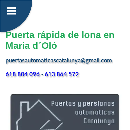
Puerta rápida de lona en
Maria d´Oló
puertasautomaticascatalunya@gmail.com
618 804 096
-
613 864 572