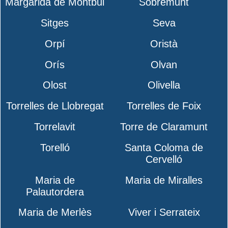
Margarida de Montbui
Sobremunt
Sitges
Seva
Orpí
Oristà
Orís
Olvan
Olost
Olivella
Torrelles de Llobregat
Torrelles de Foix
Torrelavit
Torre de Claramunt
Torelló
Santa Coloma de
Cervelló
Maria de
Maria de Miralles
Palautordera
Maria de Merlès
Viver i Serrateix