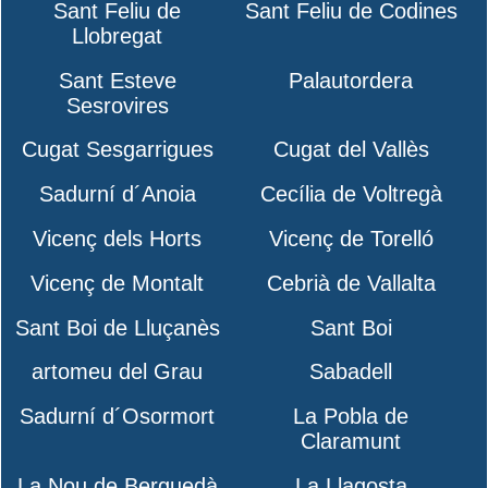
Sant Feliu de
Sant Feliu de Codines
Llobregat
Sant Esteve
Palautordera
Sesrovires
Cugat Sesgarrigues
Cugat del Vallès
Sadurní d´Anoia
Cecília de Voltregà
Vicenç dels Horts
Vicenç de Torelló
Vicenç de Montalt
Cebrià de Vallalta
Sant Boi de Lluçanès
Sant Boi
artomeu del Grau
Sabadell
Sadurní d´Osormort
La Pobla de
Claramunt
La Nou de Berguedà
La Llagosta