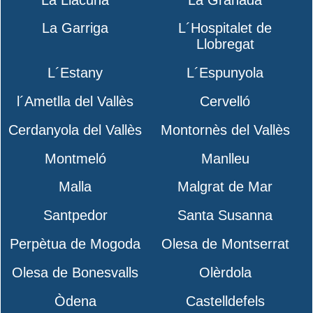
La Garriga
L´Hospitalet de
Llobregat
L´Estany
L´Espunyola
l´Ametlla del Vallès
Cervelló
Cerdanyola del Vallès
Montornès del Vallès
Montmeló
Manlleu
Malla
Malgrat de Mar
Santpedor
Santa Susanna
Perpètua de Mogoda
Olesa de Montserrat
Olesa de Bonesvalls
Olèrdola
Òdena
Castelldefels