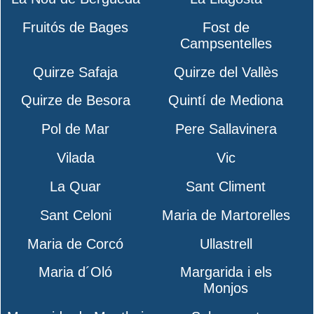
Fruitós de Bages
Fost de
Campsentelles
Quirze Safaja
Quirze del Vallès
Quirze de Besora
Quintí de Mediona
Pol de Mar
Pere Sallavinera
Vilada
Vic
La Quar
Sant Climent
Sant Celoni
Maria de Martorelles
Maria de Corcó
Ullastrell
Maria d´Oló
Margarida i els
Monjos