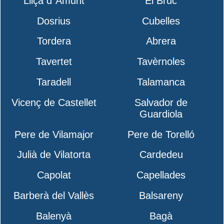
Lliçà d´Amunt
El Bruc
Dosrius
Cubelles
Tordera
Abrera
Tavertet
Tavèrnoles
Taradell
Talamanca
Vicenç de Castellet
Salvador de
Guardiola
Pere de Vilamajor
Pere de Torelló
Julià de Vilatorta
Cardedeu
Capolat
Capellades
Barberà del Vallès
Balsareny
Balenyà
Bagà