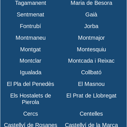
Tagamanent
Maria de Besora
Sentmenat
Gaià
Fontrubí
Jorba
Montmaneu
Montmajor
Montgat
Montesquiu
Montclar
Montcada i Reixac
Igualada
Collbató
El Pla del Penedès
El Masnou
Els Hostalets de
El Prat de Llobregat
Pierola
Cercs
Centelles
Castellví de Rosanes
Castellví de la Marca