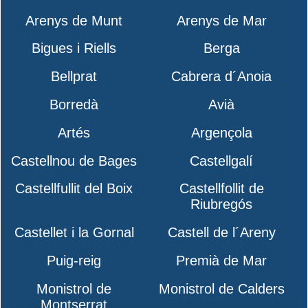
Arenys de Munt
Arenys de Mar
Bigues i Riells
Berga
Bellprat
Cabrera d´Anoia
Borredà
Avià
Artés
Argençola
Castellnou de Bages
Castellgalí
Castellfullit del Boix
Castellfollit de
Riubregós
Castellet i la Gornal
Castell de l´Areny
Puig-reig
Premià de Mar
Monistrol de
Monistrol de Calders
Montserrat