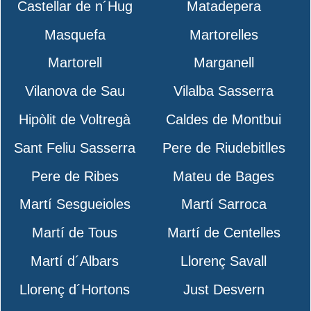
Castellar de n´Hug
Matadepera
Masquefa
Martorelles
Martorell
Marganell
Vilanova de Sau
Vilalba Sasserra
Hipòlit de Voltregà
Caldes de Montbui
Sant Feliu Sasserra
Pere de Riudebitlles
Pere de Ribes
Mateu de Bages
Martí Sesgueioles
Martí Sarroca
Martí de Tous
Martí de Centelles
Martí d´Albars
Llorenç Savall
Llorenç d´Hortons
Just Desvern