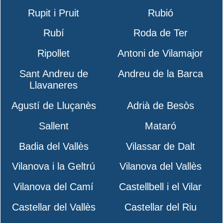
Rupit i Pruit
Rubió
Rubí
Roda de Ter
Ripollet
Antoni de Vilamajor
Sant Andreu de
Andreu de la Barca
Llavaneres
Agustí de Lluçanès
Adrià de Besòs
Sallent
Mataró
Badia del Vallès
Vilassar de Dalt
Vilanova i la Geltrú
Vilanova del Vallès
Vilanova del Camí
Castellbell i el Vilar
Castellar del Vallès
Castellar del Riu