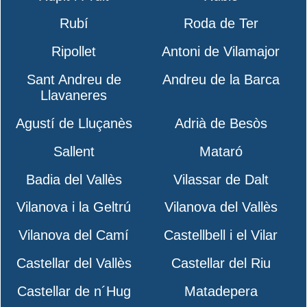
Rubí
Roda de Ter
Ripollet
Antoni de Vilamajor
Sant Andreu de
Andreu de la Barca
Llavaneres
Agustí de Lluçanès
Adrià de Besòs
Sallent
Mataró
Badia del Vallès
Vilassar de Dalt
Vilanova i la Geltrú
Vilanova del Vallès
Vilanova del Camí
Castellbell i el Vilar
Castellar del Vallès
Castellar del Riu
Castellar de n´Hug
Matadepera