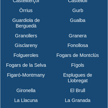
Castellterçol
Castellolí
Òrrius
Gurb
Guardiola de
Gualba
Berguedà
Granollers
Granera
Gisclareny
Fonollosa
Folgueroles
Fogars de Montclús
Fogars de la Selva
Fígols
Figaró-Montmany
Esplugues de
Llobregat
Gironella
El Brull
La Llacuna
La Granada