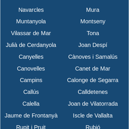
Navarcles
Mura
Muntanyola
Montseny
Vilassar de Mar
Tona
Julià de Cerdanyola
Joan Despí
Canyelles
Cànoves i Samalús
Canovelles
Canet de Mar
Campins
Calonge de Segarra
Callús
Calldetenes
Calella
Joan de Vilatorrada
Jaume de Frontanyà
Iscle de Vallalta
Rupit i Pruit
Rubió