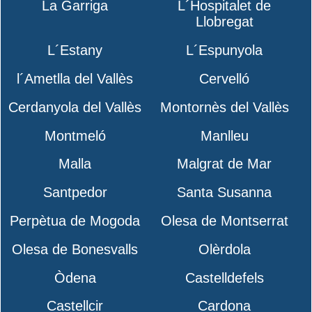
La Garriga
L´Hospitalet de
Llobregat
L´Estany
L´Espunyola
l´Ametlla del Vallès
Cervelló
Cerdanyola del Vallès
Montornès del Vallès
Montmeló
Manlleu
Malla
Malgrat de Mar
Santpedor
Santa Susanna
Perpètua de Mogoda
Olesa de Montserrat
Olesa de Bonesvalls
Olèrdola
Òdena
Castelldefels
Castellcir
Cardona