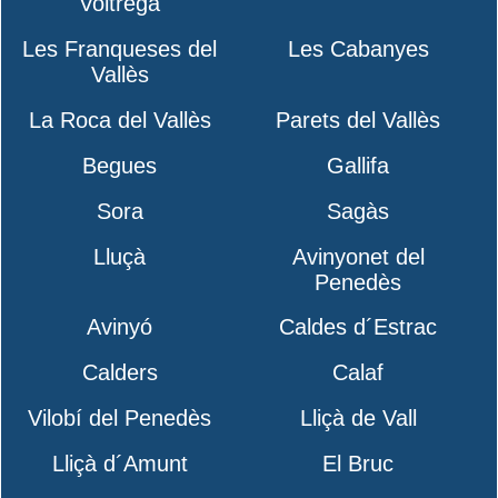
Voltregà
Les Franqueses del
Les Cabanyes
Vallès
La Roca del Vallès
Parets del Vallès
Begues
Gallifa
Sora
Sagàs
Lluçà
Avinyonet del
Penedès
Avinyó
Caldes d´Estrac
Calders
Calaf
Vilobí del Penedès
Lliçà de Vall
Lliçà d´Amunt
El Bruc