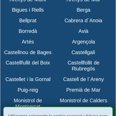
Bigues i Riells
Berga
Bellprat
Cabrera d´Anoia
Borredà
Avià
Artés
Argençola
Castellnou de Bages
Castellgalí
Castellfullit del Boix
Castellfollit de
Riubregós
Castellet i la Gornal
Castell de l´Areny
Puig-reig
Premià de Mar
Monistrol de
Monistrol de Calders
Montserrat