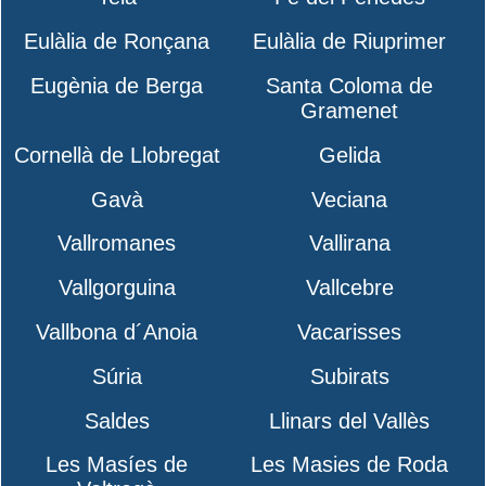
Eulàlia de Ronçana
Eulàlia de Riuprimer
Eugènia de Berga
Santa Coloma de
Gramenet
Cornellà de Llobregat
Gelida
Gavà
Veciana
Vallromanes
Vallirana
Vallgorguina
Vallcebre
Vallbona d´Anoia
Vacarisses
Súria
Subirats
Saldes
Llinars del Vallès
Les Masíes de
Les Masies de Roda