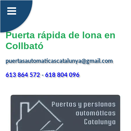
Puerta rápida de lona en
Collbató
puertasautomaticascatalunya@gmail.com
613 864 572
-
618 804 096