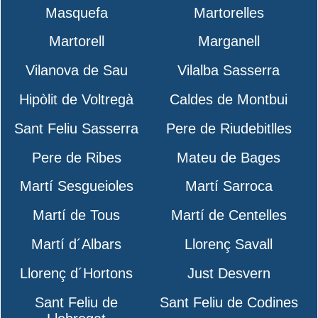
Masquefa
Martorelles
Martorell
Marganell
Vilanova de Sau
Vilalba Sasserra
Hipòlit de Voltregà
Caldes de Montbui
Sant Feliu Sasserra
Pere de Riudebitlles
Pere de Ribes
Mateu de Bages
Martí Sesgueioles
Martí Sarroca
Martí de Tous
Martí de Centelles
Martí d´Albars
Llorenç Savall
Llorenç d´Hortons
Just Desvern
Sant Feliu de
Sant Feliu de Codines