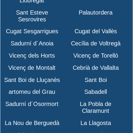
Llobregat
Sant Esteve
Palautordera
Sesrovires
Cugat Sesgarrigues
Cugat del Vallès
Sadurní d´Anoia
Cecília de Voltregà
Vicenç dels Horts
Vicenç de Torelló
Vicenç de Montalt
Cebrià de Vallalta
Sant Boi de Lluçanès
Sant Boi
artomeu del Grau
Sabadell
Sadurní d´Osormort
La Pobla de
Claramunt
La Nou de Berguedà
La Llagosta