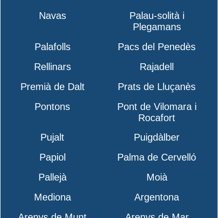
Navas
Palau-solità i
Plegamans
Palafolls
Pacs del Penedès
Rellinars
Rajadell
Premià de Dalt
Prats de Lluçanès
Pontons
Pont de Vilomara i
Rocafort
Pujalt
Puigdàlber
Papiol
Palma de Cervelló
Pallejà
Moià
Mediona
Argentona
Arenys de Munt
Arenys de Mar