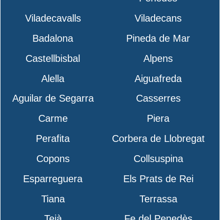
Viladecavalls
Viladecans
Badalona
Pineda de Mar
Castellbisbal
Alpens
Alella
Aiguafreda
Aguilar de Segarra
Casserres
Carme
Piera
Perafita
Corbera de Llobregat
Copons
Collsuspina
Esparreguera
Els Prats de Rei
Tiana
Terrassa
Teià
Fe del Penedès