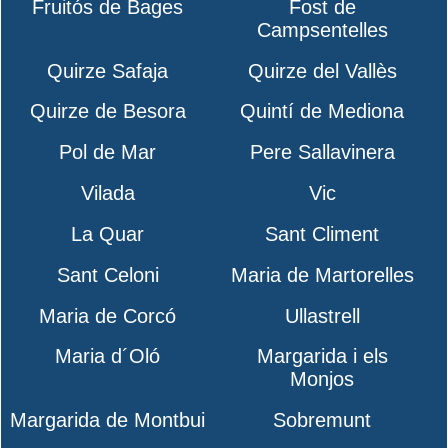
Fruitós de Bages
Fost de
Campsentelles
Quirze Safaja
Quirze del Vallès
Quirze de Besora
Quintí de Mediona
Pol de Mar
Pere Sallavinera
Vilada
Vic
La Quar
Sant Climent
Sant Celoni
Maria de Martorelles
Maria de Corcó
Ullastrell
Maria d´Oló
Margarida i els
Monjos
Margarida de Montbui
Sobremunt