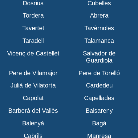
Dosrius
Cubelles
Tordera
Abrera
Tavertet
Tavèrnoles
Taradell
Talamanca
Vicenç de Castellet
Salvador de
Guardiola
Pere de Vilamajor
Pere de Torelló
Julià de Vilatorta
Cardedeu
Capolat
Capellades
Barberà del Vallès
Balsareny
Balenyà
Bagà
Cabrils
Manresa