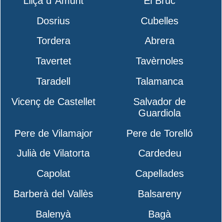
Lliçà d´Amunt
El Bruc
Dosrius
Cubelles
Tordera
Abrera
Tavertet
Tavèrnoles
Taradell
Talamanca
Vicenç de Castellet
Salvador de
Guardiola
Pere de Vilamajor
Pere de Torelló
Julià de Vilatorta
Cardedeu
Capolat
Capellades
Barberà del Vallès
Balsareny
Balenyà
Bagà