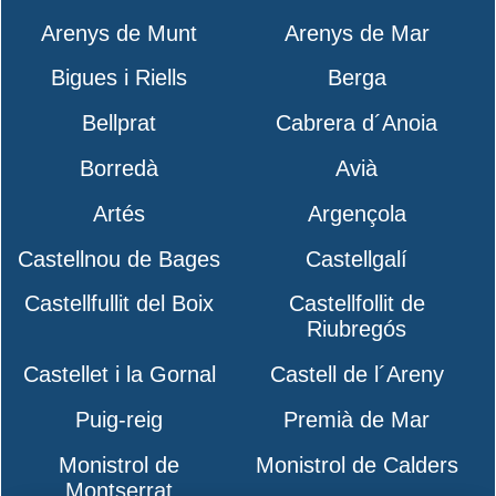
Arenys de Munt
Arenys de Mar
Bigues i Riells
Berga
Bellprat
Cabrera d´Anoia
Borredà
Avià
Artés
Argençola
Castellnou de Bages
Castellgalí
Castellfullit del Boix
Castellfollit de
Riubregós
Castellet i la Gornal
Castell de l´Areny
Puig-reig
Premià de Mar
Monistrol de
Monistrol de Calders
Montserrat