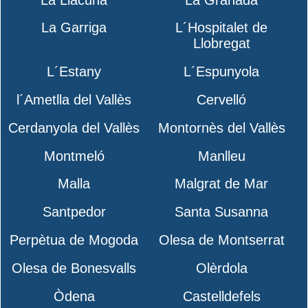
La Garriga
L´Hospitalet de
Llobregat
L´Estany
L´Espunyola
l´Ametlla del Vallès
Cervelló
Cerdanyola del Vallès
Montornès del Vallès
Montmeló
Manlleu
Malla
Malgrat de Mar
Santpedor
Santa Susanna
Perpètua de Mogoda
Olesa de Montserrat
Olesa de Bonesvalls
Olèrdola
Òdena
Castelldefels