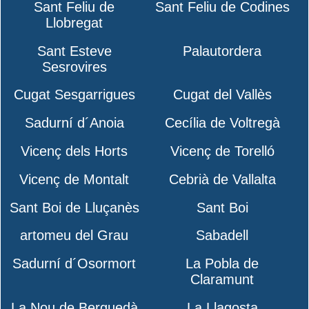
Sant Feliu de
Sant Feliu de Codines
Llobregat
Sant Esteve
Palautordera
Sesrovires
Cugat Sesgarrigues
Cugat del Vallès
Sadurní d´Anoia
Cecília de Voltregà
Vicenç dels Horts
Vicenç de Torelló
Vicenç de Montalt
Cebrià de Vallalta
Sant Boi de Lluçanès
Sant Boi
artomeu del Grau
Sabadell
Sadurní d´Osormort
La Pobla de
Claramunt
La Nou de Berguedà
La Llagosta