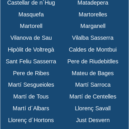
Castellar de n´Hug
Matadepera
Masquefa
Martorelles
Martorell
Marganell
Vilanova de Sau
Vilalba Sasserra
Hipòlit de Voltregà
Caldes de Montbui
Sant Feliu Sasserra
Pere de Riudebitlles
Pere de Ribes
Mateu de Bages
Martí Sesgueioles
Martí Sarroca
Martí de Tous
Martí de Centelles
Martí d´Albars
Llorenç Savall
Llorenç d´Hortons
Just Desvern