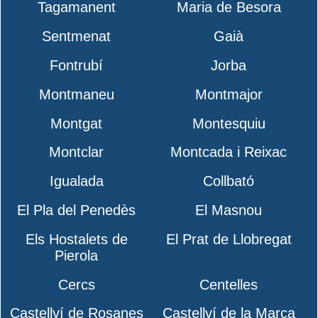
Tagamanent
Maria de Besora
Sentmenat
Gaià
Fontrubí
Jorba
Montmaneu
Montmajor
Montgat
Montesquiu
Montclar
Montcada i Reixac
Igualada
Collbató
El Pla del Penedès
El Masnou
Els Hostalets de
El Prat de Llobregat
Pierola
Cercs
Centelles
Castellví de Rosanes
Castellví de la Marca