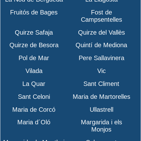
Fruitós de Bages
Fost de
Campsentelles
Quirze Safaja
Quirze del Vallès
Quirze de Besora
Quintí de Mediona
Pol de Mar
Pere Sallavinera
Vilada
Vic
La Quar
Sant Climent
Sant Celoni
Maria de Martorelles
Maria de Corcó
Ullastrell
Maria d´Oló
Margarida i els
Monjos