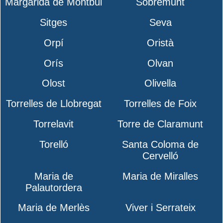
Margarida de Montbui
Sobremunt
Sitges
Seva
Orpí
Oristà
Orís
Olvan
Olost
Olivella
Torrelles de Llobregat
Torrelles de Foix
Torrelavit
Torre de Claramunt
Torelló
Santa Coloma de
Cervelló
Maria de
Maria de Miralles
Palautordera
Maria de Merlès
Viver i Serrateix