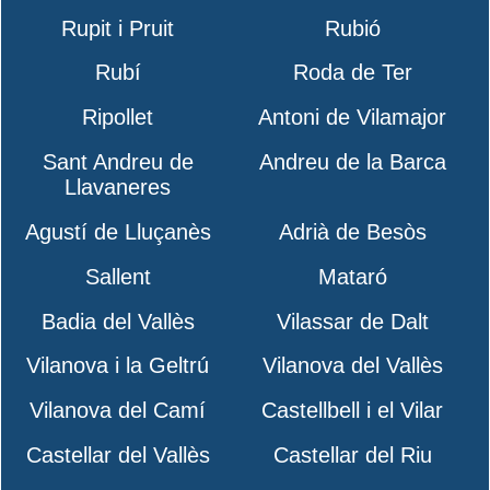
Rupit i Pruit
Rubió
Rubí
Roda de Ter
Ripollet
Antoni de Vilamajor
Sant Andreu de
Andreu de la Barca
Llavaneres
Agustí de Lluçanès
Adrià de Besòs
Sallent
Mataró
Badia del Vallès
Vilassar de Dalt
Vilanova i la Geltrú
Vilanova del Vallès
Vilanova del Camí
Castellbell i el Vilar
Castellar del Vallès
Castellar del Riu