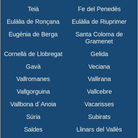
Teià
Fe del Penedès
Eulàlia de Ronçana
Eulàlia de Riuprimer
Eugènia de Berga
Santa Coloma de
Gramenet
Cornellà de Llobregat
Gelida
Gavà
Veciana
Vallromanes
Vallirana
Vallgorguina
Vallcebre
Vallbona d´Anoia
Vacarisses
Súria
Subirats
Saldes
Llinars del Vallès