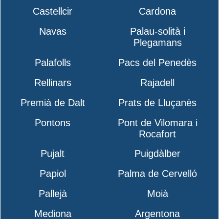
Castellcir
Cardona
Navas
Palau-solità i
Plegamans
Palafolls
Pacs del Penedès
Rellinars
Rajadell
Premià de Dalt
Prats de Lluçanès
Pontons
Pont de Vilomara i
Rocafort
Pujalt
Puigdàlber
Papiol
Palma de Cervelló
Pallejà
Moià
Mediona
Argentona