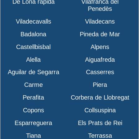
De Lona rápida
Vilafranca del
Penedès
Viladecavalls
Viladecans
Badalona
Pineda de Mar
Castellbisbal
Alpens
Alella
Aiguafreda
Aguilar de Segarra
Casserres
Carme
Piera
Perafita
Corbera de Llobregat
Copons
Collsuspina
Esparreguera
Els Prats de Rei
Tiana
Terrassa