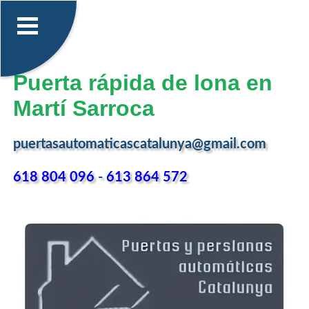
Puerta rápida de lona en
Martí Sarroca
puertasautomaticascatalunya@gmail.com
618 804 096
-
613 864 572