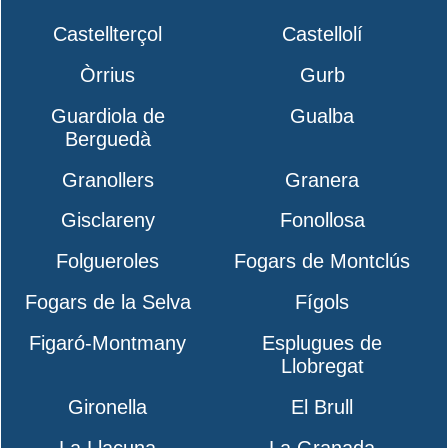
Castellterçol
Castellolí
Òrrius
Gurb
Guardiola de
Gualba
Berguedà
Granollers
Granera
Gisclareny
Fonollosa
Folgueroles
Fogars de Montclús
Fogars de la Selva
Fígols
Figaró-Montmany
Esplugues de
Llobregat
Gironella
El Brull
La Llacuna
La Granada