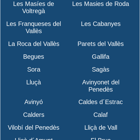
Les Masíes de
Les Masies de Roda
Voltregà
Les Franqueses del
Les Cabanyes
Vallès
La Roca del Vallès
Parets del Vallès
Begues
Gallifa
Sora
Sagàs
Lluçà
Avinyonet del
Penedès
Avinyó
Caldes d´Estrac
Calders
Calaf
Vilobí del Penedès
Lliçà de Vall