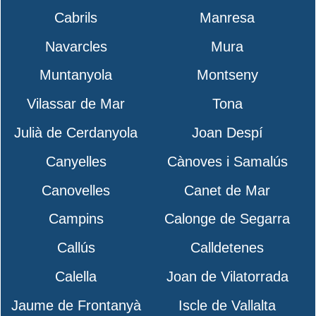
Cabrils
Manresa
Navarcles
Mura
Muntanyola
Montseny
Vilassar de Mar
Tona
Julià de Cerdanyola
Joan Despí
Canyelles
Cànoves i Samalús
Canovelles
Canet de Mar
Campins
Calonge de Segarra
Callús
Calldetenes
Calella
Joan de Vilatorrada
Jaume de Frontanyà
Iscle de Vallalta