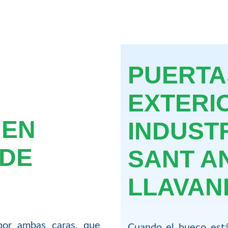
PUERTA
EXTERI
 EN
INDUST
 DE
SANT A
LLAVAN
por ambas caras, que
Cuando el hueco está