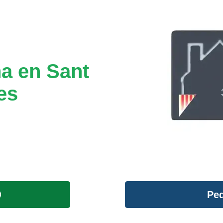
na en Sant
es
Ped