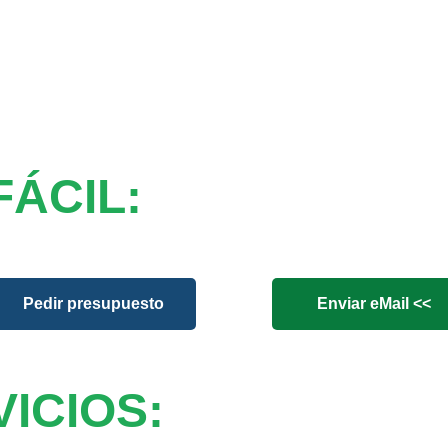
FÁCIL:
Pedir presupuesto
Enviar eMail <<
ICIOS: