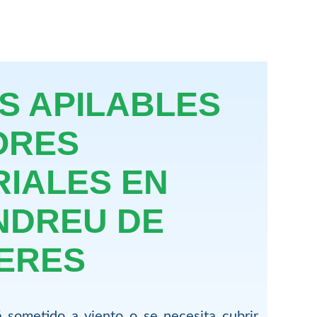
S APILABLES
ORES
RIALES EN
NDREU DE
ERES
 sometido a viento o se necesita cubrir