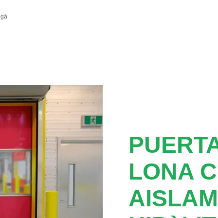
egà
PUERTA
LONA 
AISLAM