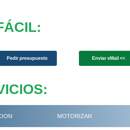
FÁCIL:
Pedir presupuesto
Enviar eMail <<
ICIOS:
CION
MOTORIZAR