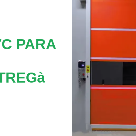
VC PARA
LTREGà