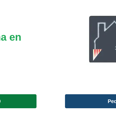
na en
Ped