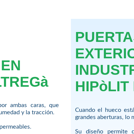
PUERTA
EXTERI
 EN
INDUST
LTREGà
HIPòLIT
por ambas caras, que
Cuando el hueco está
humedad y la tracción.
grandes aberturas, lo 
impermeables.
Su diseño permite q