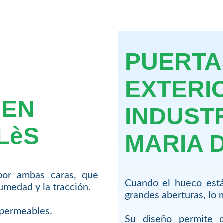
PUERTA
EXTERI
 EN
INDUST
LèS
MARIA 
por ambas caras, que
Cuando el hueco está
humedad y la tracción.
grandes aberturas, lo 
impermeables.
Su diseño permite q