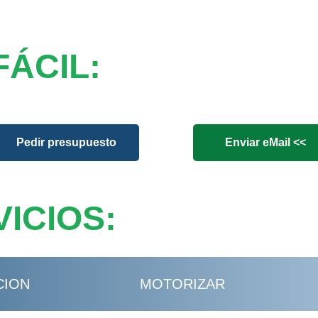
FÁCIL:
Pedir presupuesto
Enviar eMail <<
ICIOS:
CION
MOTORIZAR