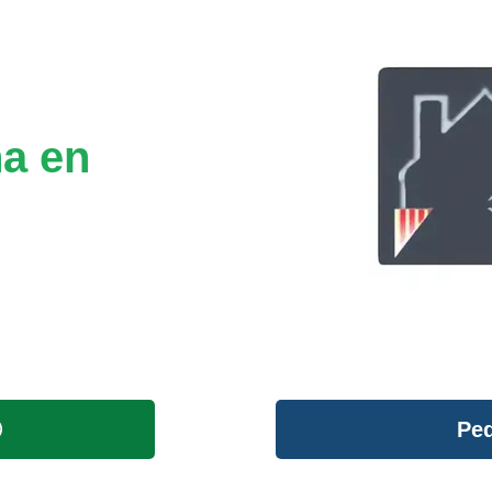
na en
Ped