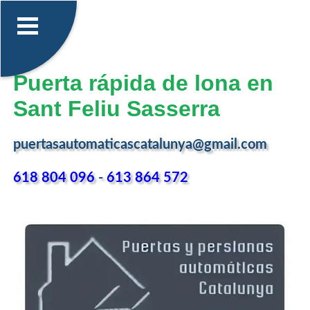
Puerta rápida de lona en
Sant Feliu Sasserra
puertasautomaticascatalunya@gmail.com
618 804 096
-
613 864 572