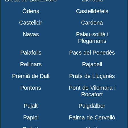
Òdena
Castelldefels
Castellcir
Cardona
Navas
Palau-solità i
Plegamans
Palafolls
Pacs del Penedès
Rellinars
Rajadell
Premià de Dalt
Prats de Lluçanès
Pontons
Pont de Vilomara i
Rocafort
Pujalt
Puigdàlber
Papiol
Palma de Cervelló