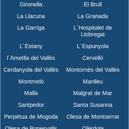
Gironella
El Brull
La Llacuna
La Granada
La Garriga
L´Hospitalet de
Llobregat
L´Estany
L´Espunyola
l´Ametlla del Vallès
Cervelló
Cerdanyola del Vallès
Montornès del Vallès
Montmeló
Manlleu
Malla
Malgrat de Mar
Santpedor
Santa Susanna
Perpètua de Mogoda
Olesa de Montserrat
Olesa de Bonesvalls
Olèrdola