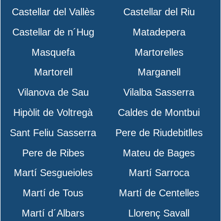
Castellar del Vallès
Castellar del Riu
Castellar de n´Hug
Matadepera
Masquefa
Martorelles
Martorell
Marganell
Vilanova de Sau
Vilalba Sasserra
Hipòlit de Voltregà
Caldes de Montbui
Sant Feliu Sasserra
Pere de Riudebitlles
Pere de Ribes
Mateu de Bages
Martí Sesgueioles
Martí Sarroca
Martí de Tous
Martí de Centelles
Martí d´Albars
Llorenç Savall