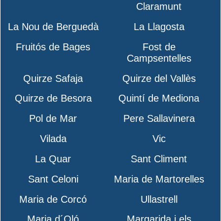
Claramunt
La Nou de Berguedà
La Llagosta
Fruitós de Bages
Fost de
Campsentelles
Quirze Safaja
Quirze del Vallès
Quirze de Besora
Quintí de Mediona
Pol de Mar
Pere Sallavinera
Vilada
Vic
La Quar
Sant Climent
Sant Celoni
Maria de Martorelles
Maria de Corcó
Ullastrell
Maria d´Oló
Margarida i els