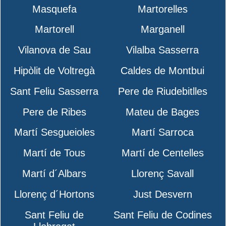
Masquefa
Martorelles
Martorell
Marganell
Vilanova de Sau
Vilalba Sasserra
Hipòlit de Voltregà
Caldes de Montbui
Sant Feliu Sasserra
Pere de Riudebitlles
Pere de Ribes
Mateu de Bages
Martí Sesgueioles
Martí Sarroca
Martí de Tous
Martí de Centelles
Martí d´Albars
Llorenç Savall
Llorenç d´Hortons
Just Desvern
Sant Feliu de
Sant Feliu de Codines