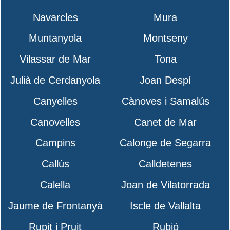
Navarcles
Mura
Muntanyola
Montseny
Vilassar de Mar
Tona
Julià de Cerdanyola
Joan Despí
Canyelles
Cànoves i Samalús
Canovelles
Canet de Mar
Campins
Calonge de Segarra
Callús
Calldetenes
Calella
Joan de Vilatorrada
Jaume de Frontanyà
Iscle de Vallalta
Rupit i Pruit
Rubió