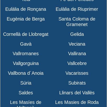
Eulàlia de Ronçana
Eulàlia de Riuprimer
Eugènia de Berga
Santa Coloma de
Gramenet
Cornellà de Llobregat
Gelida
Gavà
Veciana
Vallromanes
Vallirana
Vallgorguina
Vallcebre
Vallbona d´Anoia
Vacarisses
Súria
Subirats
Saldes
Llinars del Vallès
Les Masíes de
Les Masies de Roda