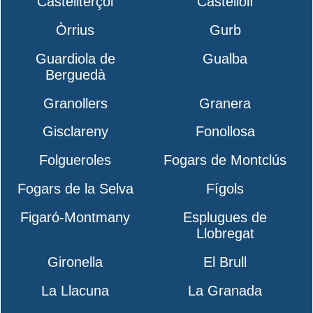
Castellterçol
Castellolí
Òrrius
Gurb
Guardiola de
Gualba
Berguedà
Granollers
Granera
Gisclareny
Fonollosa
Folgueroles
Fogars de Montclús
Fogars de la Selva
Fígols
Figaró-Montmany
Esplugues de
Llobregat
Gironella
El Brull
La Llacuna
La Granada