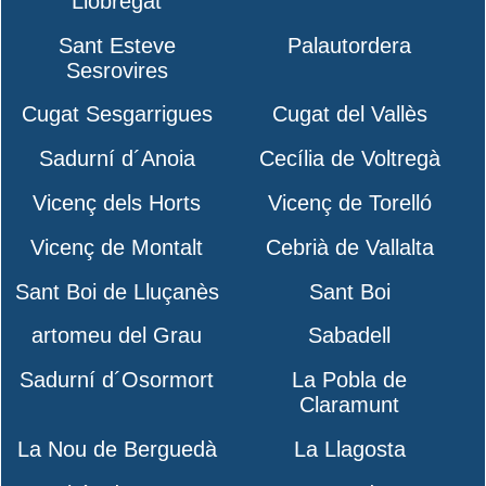
Llobregat
Sant Esteve
Palautordera
Sesrovires
Cugat Sesgarrigues
Cugat del Vallès
Sadurní d´Anoia
Cecília de Voltregà
Vicenç dels Horts
Vicenç de Torelló
Vicenç de Montalt
Cebrià de Vallalta
Sant Boi de Lluçanès
Sant Boi
artomeu del Grau
Sabadell
Sadurní d´Osormort
La Pobla de
Claramunt
La Nou de Berguedà
La Llagosta