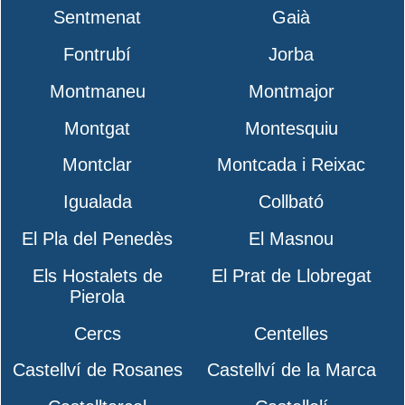
Sentmenat
Gaià
Fontrubí
Jorba
Montmaneu
Montmajor
Montgat
Montesquiu
Montclar
Montcada i Reixac
Igualada
Collbató
El Pla del Penedès
El Masnou
Els Hostalets de
El Prat de Llobregat
Pierola
Cercs
Centelles
Castellví de Rosanes
Castellví de la Marca