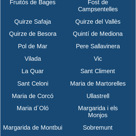
Fruitós de Bages
Fost de
Campsentelles
Quirze Safaja
Quirze del Vallès
Quirze de Besora
Quintí de Mediona
Pol de Mar
Pere Sallavinera
Vilada
Vic
La Quar
Sant Climent
Sant Celoni
Maria de Martorelles
Maria de Corcó
Ullastrell
Maria d´Oló
Margarida i els
Monjos
Margarida de Montbui
Sobremunt