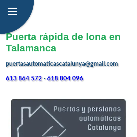
Puerta rápida de lona en
Talamanca
puertasautomaticascatalunya@gmail.com
613 864 572
-
618 804 096