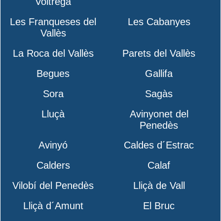
Voltregà
Les Franqueses del
Les Cabanyes
Vallès
La Roca del Vallès
Parets del Vallès
Begues
Gallifa
Sora
Sagàs
Lluçà
Avinyonet del
Penedès
Avinyó
Caldes d´Estrac
Calders
Calaf
Vilobí del Penedès
Lliçà de Vall
Lliçà d´Amunt
El Bruc