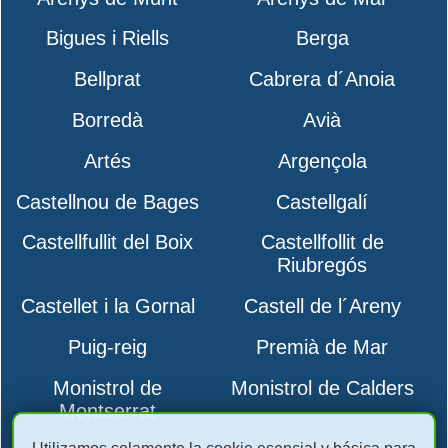
Bigues i Riells
Berga
Bellprat
Cabrera d´Anoia
Borredà
Avià
Artés
Argençola
Castellnou de Bages
Castellgalí
Castellfullit del Boix
Castellfollit de
Riubregós
Castellet i la Gornal
Castell de l´Areny
Puig-reig
Premià de Mar
Monistrol de
Monistrol de Calders
Montserrat