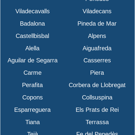
Viladecavalls
Viladecans
Badalona
Pineda de Mar
Castellbisbal
Alpens
Alella
Aiguafreda
Aguilar de Segarra
Casserres
Carme
Piera
Perafita
Corbera de Llobregat
Copons
Collsuspina
Esparreguera
Els Prats de Rei
Tiana
Terrassa
Teià
Fe del Penedès