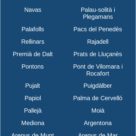
Navas
Palau-solità i
Plegamans
Palafolls
Pacs del Penedès
Rellinars
Rajadell
Premià de Dalt
Prats de Lluçanès
Pontons
Pont de Vilomara i
Rocafort
Pujalt
Puigdàlber
Papiol
Palma de Cervelló
Pallejà
Moià
Mediona
Argentona
Arenys de Munt
Arenys de Mar