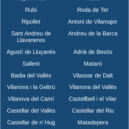
Rubí
Roda de Ter
Ripollet
Antoni de Vilamajor
Sant Andreu de
Andreu de la Barca
Llavaneres
Agustí de Lluçanès
Adrià de Besòs
Sallent
Mataró
Badia del Vallès
Vilassar de Dalt
Vilanova i la Geltrú
Vilanova del Vallès
Vilanova del Camí
Castellbell i el Vilar
Castellar del Vallès
Castellar del Riu
Castellar de n´Hug
Matadepera