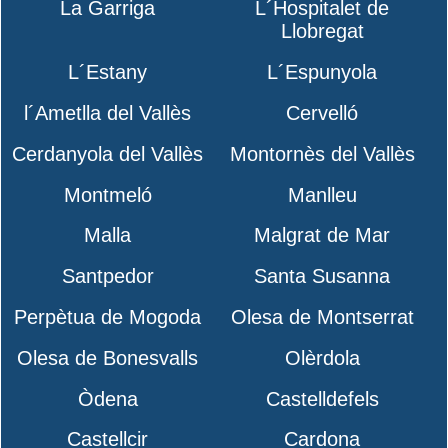
La Garriga
L´Hospitalet de
Llobregat
L´Estany
L´Espunyola
l´Ametlla del Vallès
Cervelló
Cerdanyola del Vallès
Montornès del Vallès
Montmeló
Manlleu
Malla
Malgrat de Mar
Santpedor
Santa Susanna
Perpètua de Mogoda
Olesa de Montserrat
Olesa de Bonesvalls
Olèrdola
Òdena
Castelldefels
Castellcir
Cardona