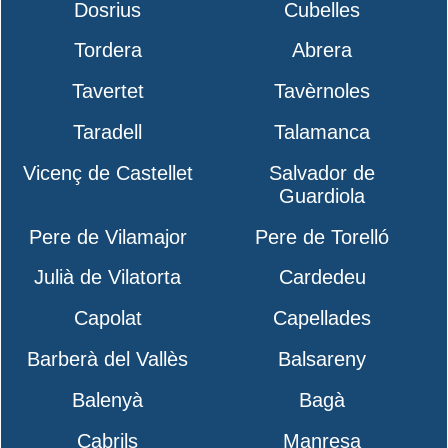
Dosrius
Cubelles
Tordera
Abrera
Tavertet
Tavèrnoles
Taradell
Talamanca
Vicenç de Castellet
Salvador de
Guardiola
Pere de Vilamajor
Pere de Torelló
Julià de Vilatorta
Cardedeu
Capolat
Capellades
Barberà del Vallès
Balsareny
Balenyà
Bagà
Cabrils
Manresa