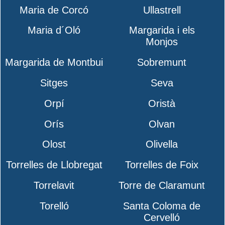
Maria de Corcó
Ullastrell
Maria d´Oló
Margarida i els
Monjos
Margarida de Montbui
Sobremunt
Sitges
Seva
Orpí
Oristà
Orís
Olvan
Olost
Olivella
Torrelles de Llobregat
Torrelles de Foix
Torrelavit
Torre de Claramunt
Torelló
Santa Coloma de
Cervelló