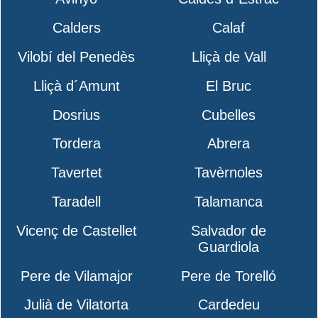
Calders
Calaf
Vilobí del Penedès
Lliçà de Vall
Lliçà d´Amunt
El Bruc
Dosrius
Cubelles
Tordera
Abrera
Tavertet
Tavèrnoles
Taradell
Talamanca
Vicenç de Castellet
Salvador de
Guardiola
Pere de Vilamajor
Pere de Torelló
Julià de Vilatorta
Cardedeu