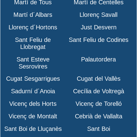
Martí de Tous
Martí de Centelles
Martí d´Albars
Llorenç Savall
Llorenç d´Hortons
Just Desvern
Sant Feliu de
Sant Feliu de Codines
Llobregat
Sant Esteve
Palautordera
Sesrovires
Cugat Sesgarrigues
Cugat del Vallès
Sadurní d´Anoia
Cecília de Voltregà
Vicenç dels Horts
Vicenç de Torelló
Vicenç de Montalt
Cebrià de Vallalta
Sant Boi de Lluçanès
Sant Boi