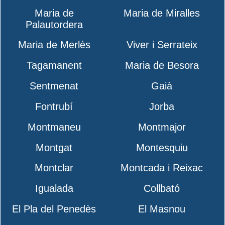
Maria de
Maria de Miralles
Palautordera
Maria de Merlès
Viver i Serrateix
Tagamanent
Maria de Besora
Sentmenat
Gaià
Fontrubí
Jorba
Montmaneu
Montmajor
Montgat
Montesquiu
Montclar
Montcada i Reixac
Igualada
Collbató
El Pla del Penedès
El Masnou