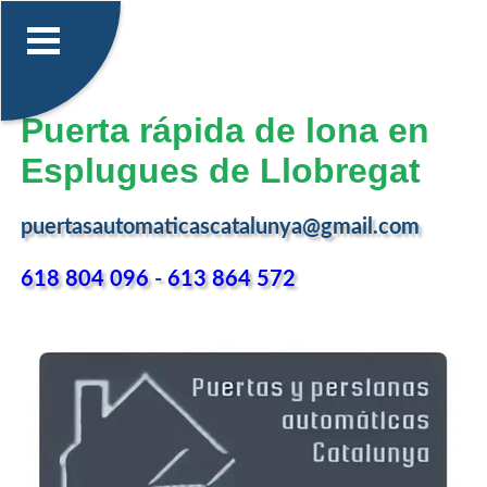
Puerta rápida de lona en
Esplugues de Llobregat
puertasautomaticascatalunya@gmail.com
618 804 096
-
613 864 572