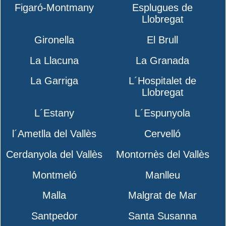
Figaró-Montmany
Esplugues de
Llobregat
Gironella
El Brull
La Llacuna
La Granada
La Garriga
L´Hospitalet de
Llobregat
L´Estany
L´Espunyola
l´Ametlla del Vallès
Cervelló
Cerdanyola del Vallès
Montornès del Vallès
Montmeló
Manlleu
Malla
Malgrat de Mar
Santpedor
Santa Susanna