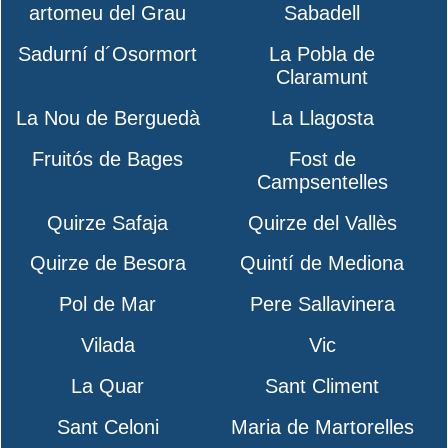
artomeu del Grau
Sabadell
Sadurní d´Osormort
La Pobla de
Claramunt
La Nou de Berguedà
La Llagosta
Fruitós de Bages
Fost de
Campsentelles
Quirze Safaja
Quirze del Vallès
Quirze de Besora
Quintí de Mediona
Pol de Mar
Pere Sallavinera
Vilada
Vic
La Quar
Sant Climent
Sant Celoni
Maria de Martorelles