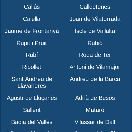
Callús
Calldetenes
Calella
Joan de Vilatorrada
Jaume de Frontanyà
Iscle de Vallalta
Rupit i Pruit
Rubió
Rubí
Roda de Ter
Ripollet
Antoni de Vilamajor
Sant Andreu de
Andreu de la Barca
Llavaneres
Agustí de Lluçanès
Adrià de Besòs
Sallent
Mataró
Badia del Vallès
Vilassar de Dalt