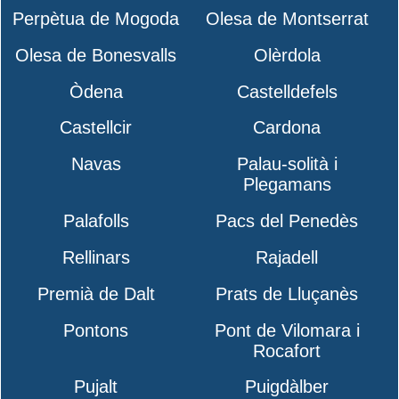
Perpètua de Mogoda
Olesa de Montserrat
Olesa de Bonesvalls
Olèrdola
Òdena
Castelldefels
Castellcir
Cardona
Navas
Palau-solità i
Plegamans
Palafolls
Pacs del Penedès
Rellinars
Rajadell
Premià de Dalt
Prats de Lluçanès
Pontons
Pont de Vilomara i
Rocafort
Pujalt
Puigdàlber