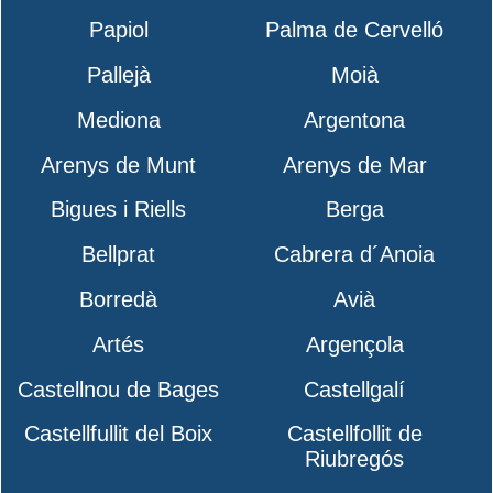
Papiol
Palma de Cervelló
Pallejà
Moià
Mediona
Argentona
Arenys de Munt
Arenys de Mar
Bigues i Riells
Berga
Bellprat
Cabrera d´Anoia
Borredà
Avià
Artés
Argençola
Castellnou de Bages
Castellgalí
Castellfullit del Boix
Castellfollit de
Riubregós