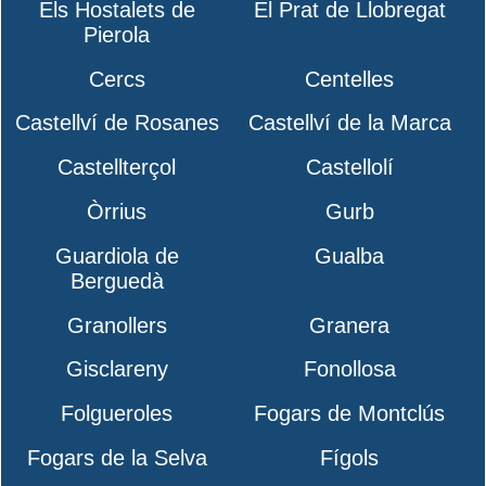
Els Hostalets de
El Prat de Llobregat
Pierola
Cercs
Centelles
Castellví de Rosanes
Castellví de la Marca
Castellterçol
Castellolí
Òrrius
Gurb
Guardiola de
Gualba
Berguedà
Granollers
Granera
Gisclareny
Fonollosa
Folgueroles
Fogars de Montclús
Fogars de la Selva
Fígols