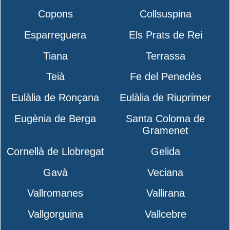
Copons
Collsuspina
Esparreguera
Els Prats de Rei
Tiana
Terrassa
Teià
Fe del Penedès
Eulàlia de Ronçana
Eulàlia de Riuprimer
Eugènia de Berga
Santa Coloma de
Gramenet
Cornellà de Llobregat
Gelida
Gavà
Veciana
Vallromanes
Vallirana
Vallgorguina
Vallcebre