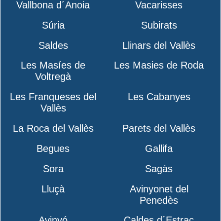
Vallbona d´Anoia
Vacarisses
Súria
Subirats
Saldes
Llinars del Vallès
Les Masíes de
Les Masies de Roda
Voltregà
Les Franqueses del
Les Cabanyes
Vallès
La Roca del Vallès
Parets del Vallès
Begues
Gallifa
Sora
Sagàs
Lluçà
Avinyonet del
Penedès
Avinyó
Caldes d´Estrac