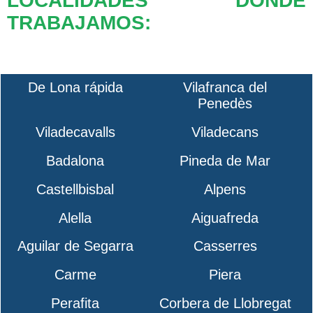
LOCALIDADES DONDE
TRABAJAMOS:
De Lona rápida
Vilafranca del
Penedès
Viladecavalls
Viladecans
Badalona
Pineda de Mar
Castellbisbal
Alpens
Alella
Aiguafreda
Aguilar de Segarra
Casserres
Carme
Piera
Perafita
Corbera de Llobregat