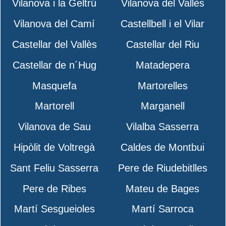
Vilanova i la Geltrú
Vilanova del Vallès
Vilanova del Camí
Castellbell i el Vilar
Castellar del Vallès
Castellar del Riu
Castellar de n´Hug
Matadepera
Masquefa
Martorelles
Martorell
Marganell
Vilanova de Sau
Vilalba Sasserra
Hipòlit de Voltregà
Caldes de Montbui
Sant Feliu Sasserra
Pere de Riudebitlles
Pere de Ribes
Mateu de Bages
Martí Sesgueioles
Martí Sarroca