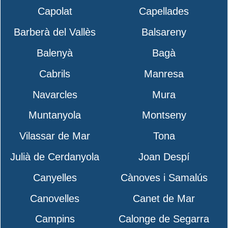
Capolat
Capellades
Barberà del Vallès
Balsareny
Balenyà
Bagà
Cabrils
Manresa
Navarcles
Mura
Muntanyola
Montseny
Vilassar de Mar
Tona
Julià de Cerdanyola
Joan Despí
Canyelles
Cànoves i Samalús
Canovelles
Canet de Mar
Campins
Calonge de Segarra