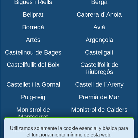
Bigues i Riells
Berga
Bellprat
Cabrera d´Anoia
Borredà
Avià
Artés
Argençola
Castellnou de Bages
Castellgalí
Castellfullit del Boix
Castellfollit de
Riubregós
Castellet i la Gornal
Castell de l´Areny
Puig-reig
Premià de Mar
Monistrol de
Monistrol de Calders
Montserrat
Utilizamos solamente la cookie esencial y básica para
Mollet del Vallès
Molins de Rei
el funcionamiento mínimo de esta web.