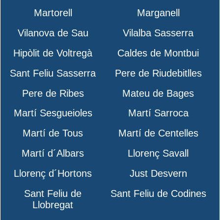
Martorell
Marganell
Vilanova de Sau
Vilalba Sasserra
Hipòlit de Voltregà
Caldes de Montbui
Sant Feliu Sasserra
Pere de Riudebitlles
Pere de Ribes
Mateu de Bages
Martí Sesgueioles
Martí Sarroca
Martí de Tous
Martí de Centelles
Martí d´Albars
Llorenç Savall
Llorenç d´Hortons
Just Desvern
Sant Feliu de
Sant Feliu de Codines
Llobregat