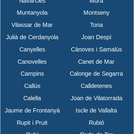
Navarcles
Mura
Muntanyola
Montseny
Vilassar de Mar
Tona
Julià de Cerdanyola
Joan Despí
Canyelles
Cànoves i Samalús
Canovelles
Canet de Mar
Campins
Calonge de Segarra
Callús
Calldetenes
Calella
Joan de Vilatorrada
Jaume de Frontanyà
Iscle de Vallalta
Rupit i Pruit
Rubió