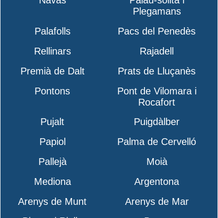
Navas
Palau-solità i
Plegamans
Palafolls
Pacs del Penedès
Rellinars
Rajadell
Premià de Dalt
Prats de Lluçanès
Pontons
Pont de Vilomara i
Rocafort
Pujalt
Puigdàlber
Papiol
Palma de Cervelló
Pallejà
Moià
Mediona
Argentona
Arenys de Munt
Arenys de Mar