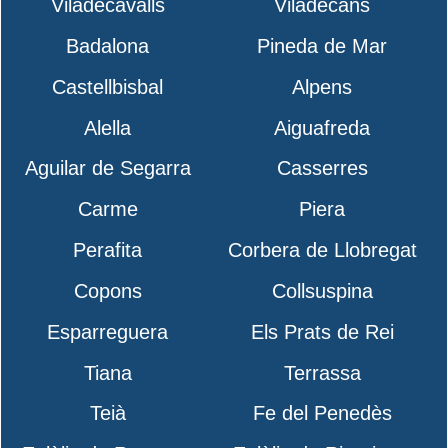
Viladecavalls
Viladecans
Badalona
Pineda de Mar
Castellbisbal
Alpens
Alella
Aiguafreda
Aguilar de Segarra
Casserres
Carme
Piera
Perafita
Corbera de Llobregat
Copons
Collsuspina
Esparreguera
Els Prats de Rei
Tiana
Terrassa
Teià
Fe del Penedès