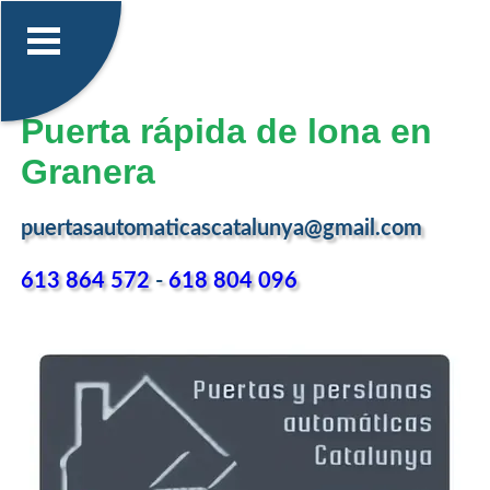
Puerta rápida de lona en
Granera
puertasautomaticascatalunya@gmail.com
613 864 572
-
618 804 096