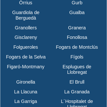
Òrrius
Gurb
Guardiola de
Gualba
Berguedà
Granollers
Granera
Gisclareny
Fonollosa
Folgueroles
Fogars de Montclús
Fogars de la Selva
Fígols
Figaró-Montmany
Esplugues de
Llobregat
Gironella
El Brull
La Llacuna
La Granada
La Garriga
L´Hospitalet de
Llobregat