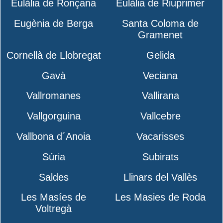
Eulàlia de Ronçana
Eulàlia de Riuprimer
Eugènia de Berga
Santa Coloma de
Gramenet
Cornellà de Llobregat
Gelida
Gavà
Veciana
Vallromanes
Vallirana
Vallgorguina
Vallcebre
Vallbona d´Anoia
Vacarisses
Súria
Subirats
Saldes
Llinars del Vallès
Les Masíes de
Les Masies de Roda
Voltregà