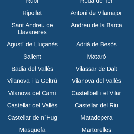
Rubí
Roda de Ter
Ripollet
Antoni de Vilamajor
Sant Andreu de
Andreu de la Barca
Llavaneres
Agustí de Lluçanès
Adrià de Besòs
Sallent
Mataró
Badia del Vallès
Vilassar de Dalt
Vilanova i la Geltrú
Vilanova del Vallès
Vilanova del Camí
Castellbell i el Vilar
Castellar del Vallès
Castellar del Riu
Castellar de n´Hug
Matadepera
Masquefa
Martorelles