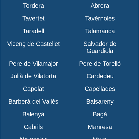
Tordera
Abrera
Tavertet
Tavèrnoles
Taradell
Talamanca
Vicenç de Castellet
Salvador de
Guardiola
Pere de Vilamajor
Pere de Torelló
Julià de Vilatorta
Cardedeu
Capolat
Capellades
Barberà del Vallès
Balsareny
Balenyà
Bagà
Cabrils
Manresa