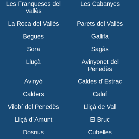
Les Franqueses del
Les Cabanyes
Vallès
La Roca del Vallès
Parets del Vallès
Begues
Gallifa
Sora
Sagàs
Lluçà
Avinyonet del
Penedès
Avinyó
Caldes d´Estrac
Calders
Calaf
Vilobí del Penedès
Lliçà de Vall
Lliçà d´Amunt
El Bruc
Dosrius
Cubelles