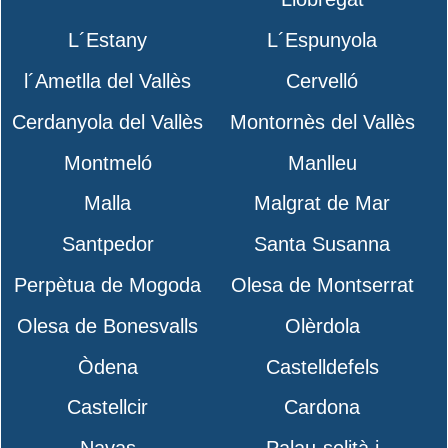
L´Estany
L´Espunyola
l´Ametlla del Vallès
Cervelló
Cerdanyola del Vallès
Montornès del Vallès
Montmeló
Manlleu
Malla
Malgrat de Mar
Santpedor
Santa Susanna
Perpètua de Mogoda
Olesa de Montserrat
Olesa de Bonesvalls
Olèrdola
Òdena
Castelldefels
Castellcir
Cardona