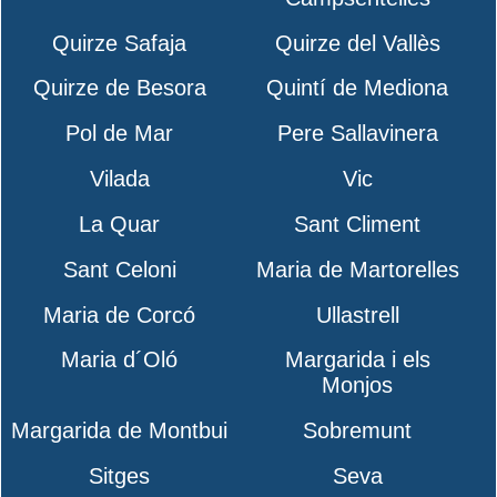
Quirze Safaja
Quirze del Vallès
Quirze de Besora
Quintí de Mediona
Pol de Mar
Pere Sallavinera
Vilada
Vic
La Quar
Sant Climent
Sant Celoni
Maria de Martorelles
Maria de Corcó
Ullastrell
Maria d´Oló
Margarida i els
Monjos
Margarida de Montbui
Sobremunt
Sitges
Seva