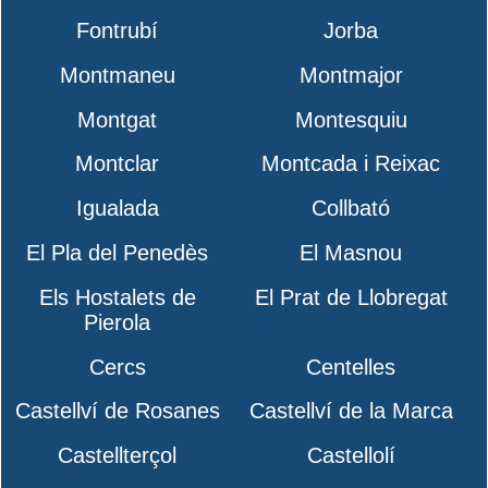
Fontrubí
Jorba
Montmaneu
Montmajor
Montgat
Montesquiu
Montclar
Montcada i Reixac
Igualada
Collbató
El Pla del Penedès
El Masnou
Els Hostalets de
El Prat de Llobregat
Pierola
Cercs
Centelles
Castellví de Rosanes
Castellví de la Marca
Castellterçol
Castellolí