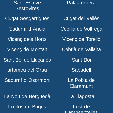
Sant Esteve
Palautordera
Sesrovires
Cugat Sesgarrigues
Cugat del Vallès
Sadurní d´Anoia
Cecília de Voltregà
Vicenç dels Horts
Vicenç de Torelló
Vicenç de Montalt
Cebrià de Vallalta
Sant Boi de Lluçanès
Sant Boi
artomeu del Grau
Sabadell
Sadurní d´Osormort
La Pobla de
Claramunt
La Nou de Berguedà
La Llagosta
Fruitós de Bages
Fost de
Campsentelles