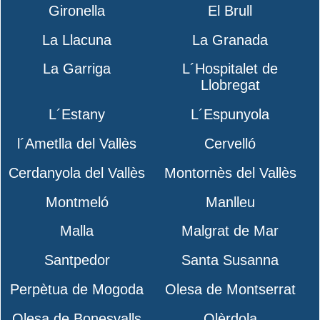
Gironella
El Brull
La Llacuna
La Granada
La Garriga
L´Hospitalet de
Llobregat
L´Estany
L´Espunyola
l´Ametlla del Vallès
Cervelló
Cerdanyola del Vallès
Montornès del Vallès
Montmeló
Manlleu
Malla
Malgrat de Mar
Santpedor
Santa Susanna
Perpètua de Mogoda
Olesa de Montserrat
Olesa de Bonesvalls
Olèrdola