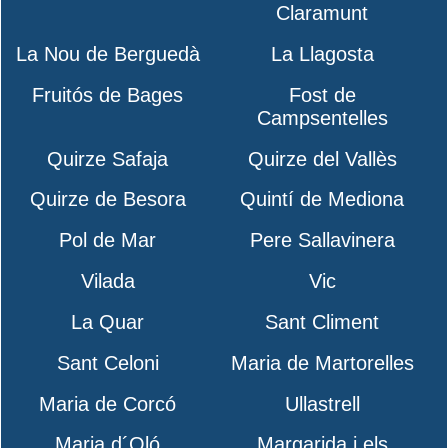
Claramunt
La Nou de Berguedà
La Llagosta
Fruitós de Bages
Fost de
Campsentelles
Quirze Safaja
Quirze del Vallès
Quirze de Besora
Quintí de Mediona
Pol de Mar
Pere Sallavinera
Vilada
Vic
La Quar
Sant Climent
Sant Celoni
Maria de Martorelles
Maria de Corcó
Ullastrell
Maria d´Oló
Margarida i els