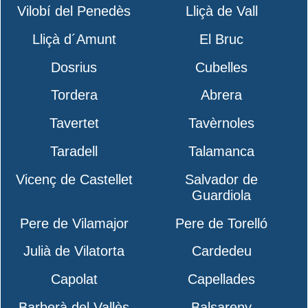
Vilobí del Penedès
Lliçà de Vall
Lliçà d´Amunt
El Bruc
Dosrius
Cubelles
Tordera
Abrera
Tavertet
Tavèrnoles
Taradell
Talamanca
Vicenç de Castellet
Salvador de
Guardiola
Pere de Vilamajor
Pere de Torelló
Julià de Vilatorta
Cardedeu
Capolat
Capellades
Barberà del Vallès
Balsareny