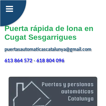
Puerta rápida de lona en
Cugat Sesgarrigues
puertasautomaticascatalunya@gmail.com
613 864 572
-
618 804 096