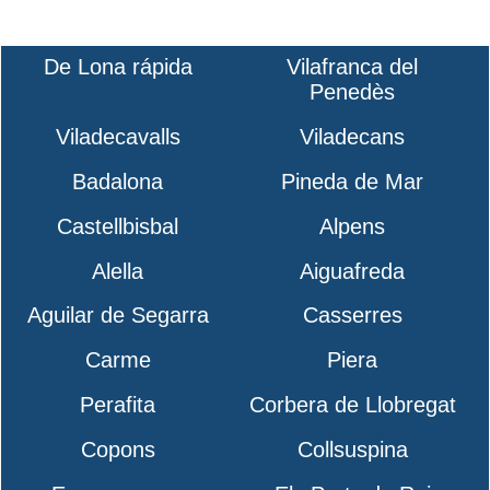
De Lona rápida
Vilafranca del
Penedès
Viladecavalls
Viladecans
Badalona
Pineda de Mar
Castellbisbal
Alpens
Alella
Aiguafreda
Aguilar de Segarra
Casserres
Carme
Piera
Perafita
Corbera de Llobregat
Copons
Collsuspina