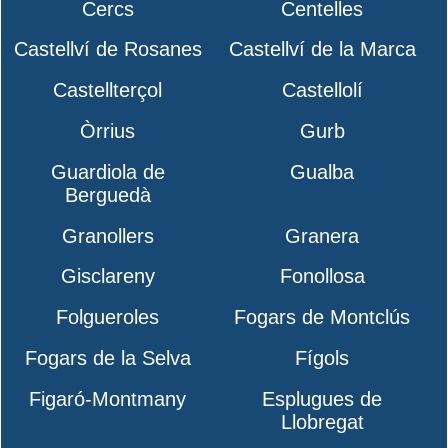
Cercs
Centelles
Castellví de Rosanes
Castellví de la Marca
Castellterçol
Castellolí
Òrrius
Gurb
Guardiola de
Gualba
Berguedà
Granollers
Granera
Gisclareny
Fonollosa
Folgueroles
Fogars de Montclús
Fogars de la Selva
Fígols
Figaró-Montmany
Esplugues de
Llobregat