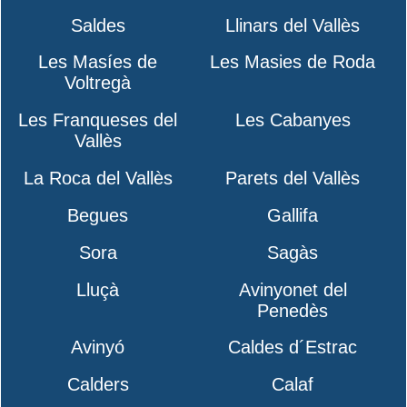
Saldes
Llinars del Vallès
Les Masíes de
Les Masies de Roda
Voltregà
Les Franqueses del
Les Cabanyes
Vallès
La Roca del Vallès
Parets del Vallès
Begues
Gallifa
Sora
Sagàs
Lluçà
Avinyonet del
Penedès
Avinyó
Caldes d´Estrac
Calders
Calaf