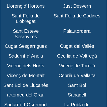
Llorenç d´Hortons
Just Desvern
Sant Feliu de
Sant Feliu de Codines
Llobregat
Sant Esteve
Palautordera
Sesrovires
Cugat Sesgarrigues
Cugat del Vallès
Sadurní d´Anoia
Cecília de Voltregà
Vicenç dels Horts
Vicenç de Torelló
Vicenç de Montalt
Cebrià de Vallalta
Sant Boi de Lluçanès
Sant Boi
artomeu del Grau
Sabadell
Sadurní d´Osormort
La Pobla de