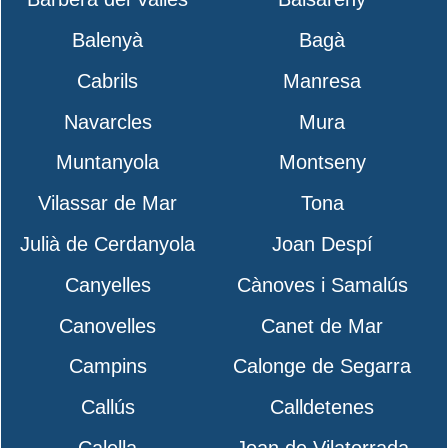
Balenyà
Bagà
Cabrils
Manresa
Navarcles
Mura
Muntanyola
Montseny
Vilassar de Mar
Tona
Julià de Cerdanyola
Joan Despí
Canyelles
Cànoves i Samalús
Canovelles
Canet de Mar
Campins
Calonge de Segarra
Callús
Calldetenes