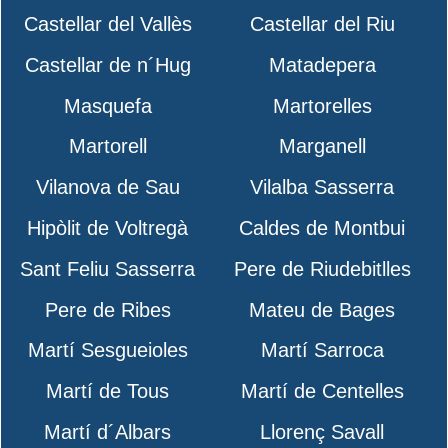
Castellar del Vallès
Castellar del Riu
Castellar de n´Hug
Matadepera
Masquefa
Martorelles
Martorell
Marganell
Vilanova de Sau
Vilalba Sasserra
Hipòlit de Voltregà
Caldes de Montbui
Sant Feliu Sasserra
Pere de Riudebitlles
Pere de Ribes
Mateu de Bages
Martí Sesgueioles
Martí Sarroca
Martí de Tous
Martí de Centelles
Martí d´Albars
Llorenç Savall