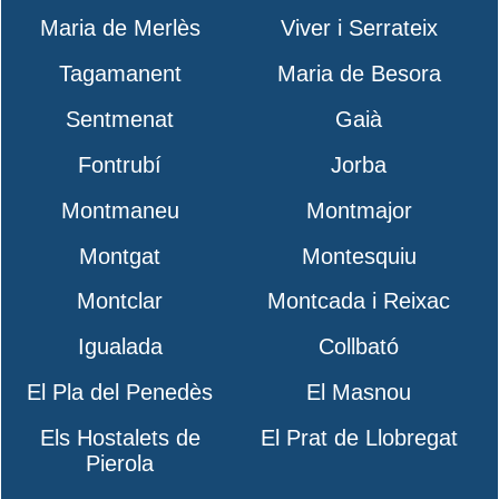
Maria de Merlès
Viver i Serrateix
Tagamanent
Maria de Besora
Sentmenat
Gaià
Fontrubí
Jorba
Montmaneu
Montmajor
Montgat
Montesquiu
Montclar
Montcada i Reixac
Igualada
Collbató
El Pla del Penedès
El Masnou
Els Hostalets de
El Prat de Llobregat
Pierola