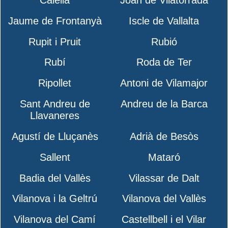
Calella
Joan de Vilatorrada
Jaume de Frontanyà
Iscle de Vallalta
Rupit i Pruit
Rubió
Rubí
Roda de Ter
Ripollet
Antoni de Vilamajor
Sant Andreu de
Andreu de la Barca
Llavaneres
Agustí de Lluçanès
Adrià de Besòs
Sallent
Mataró
Badia del Vallès
Vilassar de Dalt
Vilanova i la Geltrú
Vilanova del Vallès
Vilanova del Camí
Castellbell i el Vilar