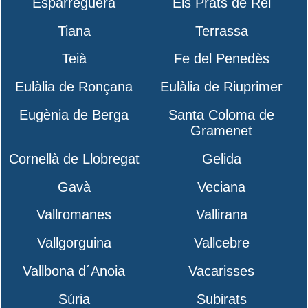
Esparreguera
Els Prats de Rei
Tiana
Terrassa
Teià
Fe del Penedès
Eulàlia de Ronçana
Eulàlia de Riuprimer
Eugènia de Berga
Santa Coloma de
Gramenet
Cornellà de Llobregat
Gelida
Gavà
Veciana
Vallromanes
Vallirana
Vallgorguina
Vallcebre
Vallbona d´Anoia
Vacarisses
Súria
Subirats