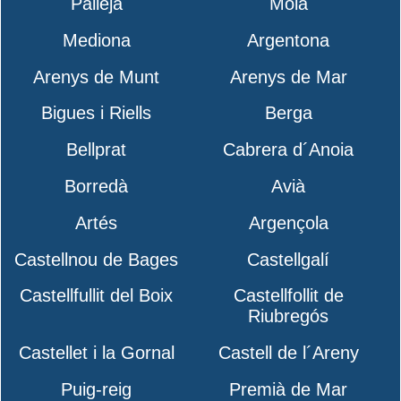
Pallejà
Moià
Mediona
Argentona
Arenys de Munt
Arenys de Mar
Bigues i Riells
Berga
Bellprat
Cabrera d´Anoia
Borredà
Avià
Artés
Argençola
Castellnou de Bages
Castellgalí
Castellfullit del Boix
Castellfollit de
Riubregós
Castellet i la Gornal
Castell de l´Areny
Puig-reig
Premià de Mar