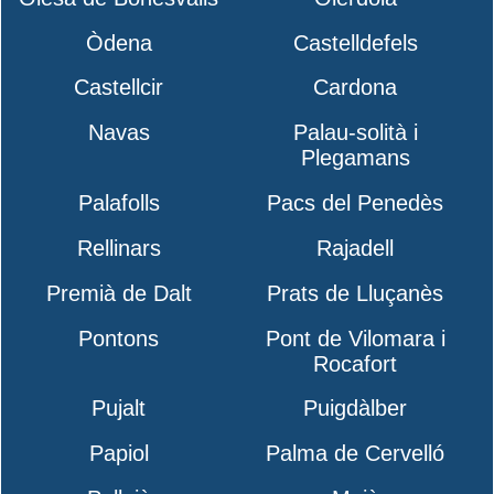
Òdena
Castelldefels
Castellcir
Cardona
Navas
Palau-solità i
Plegamans
Palafolls
Pacs del Penedès
Rellinars
Rajadell
Premià de Dalt
Prats de Lluçanès
Pontons
Pont de Vilomara i
Rocafort
Pujalt
Puigdàlber
Papiol
Palma de Cervelló