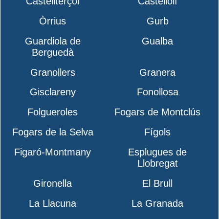
Castellterçol
Castellolí
Òrrius
Gurb
Guardiola de
Gualba
Berguedà
Granollers
Granera
Gisclareny
Fonollosa
Folgueroles
Fogars de Montclús
Fogars de la Selva
Fígols
Figaró-Montmany
Esplugues de
Llobregat
Gironella
El Brull
La Llacuna
La Granada