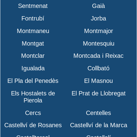
Sentmenat
Gaià
Fontrubí
Jorba
Montmaneu
Montmajor
Montgat
Montesquiu
Montclar
Montcada i Reixac
Igualada
Collbató
El Pla del Penedès
El Masnou
Els Hostalets de
El Prat de Llobregat
Pierola
Cercs
Centelles
Castellví de Rosanes
Castellví de la Marca