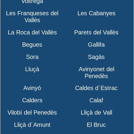
Voltregà
Les Franqueses del
Les Cabanyes
Vallès
La Roca del Vallès
Parets del Vallès
Begues
Gallifa
Sora
Sagàs
Lluçà
Avinyonet del
Penedès
Avinyó
Caldes d´Estrac
Calders
Calaf
Vilobí del Penedès
Lliçà de Vall
Lliçà d´Amunt
El Bruc