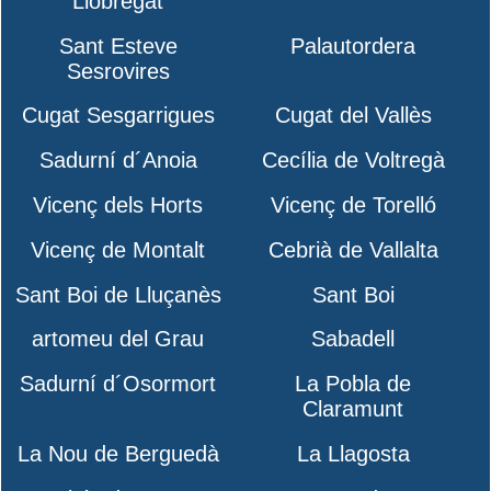
Llobregat
Sant Esteve
Palautordera
Sesrovires
Cugat Sesgarrigues
Cugat del Vallès
Sadurní d´Anoia
Cecília de Voltregà
Vicenç dels Horts
Vicenç de Torelló
Vicenç de Montalt
Cebrià de Vallalta
Sant Boi de Lluçanès
Sant Boi
artomeu del Grau
Sabadell
Sadurní d´Osormort
La Pobla de
Claramunt
La Nou de Berguedà
La Llagosta