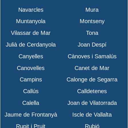
Navarcles
Mura
Muntanyola
Montseny
Vilassar de Mar
Tona
Julià de Cerdanyola
Joan Despí
Canyelles
Cànoves i Samalús
Canovelles
Canet de Mar
Campins
Calonge de Segarra
Callús
Calldetenes
Calella
Joan de Vilatorrada
Jaume de Frontanyà
Iscle de Vallalta
Rupit i Pruit
Rubió