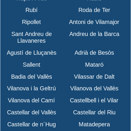
Rubí
Roda de Ter
Ripollet
Antoni de Vilamajor
Sant Andreu de
Andreu de la Barca
Llavaneres
Agustí de Lluçanès
Adrià de Besòs
Sallent
Mataró
Badia del Vallès
Vilassar de Dalt
Vilanova i la Geltrú
Vilanova del Vallès
Vilanova del Camí
Castellbell i el Vilar
Castellar del Vallès
Castellar del Riu
Castellar de n´Hug
Matadepera