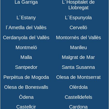
La Garriga
L´Hospitalet de
Llobregat
L´Estany
L´Espunyola
l´Ametlla del Vallès
Cervelló
Cerdanyola del Vallès
Montornès del Vallès
Montmeló
Manlleu
Malla
Malgrat de Mar
Santpedor
Santa Susanna
Perpètua de Mogoda
Olesa de Montserrat
Olesa de Bonesvalls
Olèrdola
Òdena
Castelldefels
Castellcir
Cardona