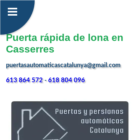
Puerta rápida de lona en
Casserres
puertasautomaticascatalunya@gmail.com
613 864 572
-
618 804 096