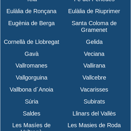
Eulàlia de Ronçana
Eulàlia de Riuprimer
Eugènia de Berga
Santa Coloma de
Gramenet
Cornellà de Llobregat
Gelida
Gavà
Veciana
Vallromanes
Vallirana
Vallgorguina
Vallcebre
Vallbona d´Anoia
Vacarisses
Súria
Subirats
Saldes
Llinars del Vallès
Les Masíes de
Les Masies de Roda