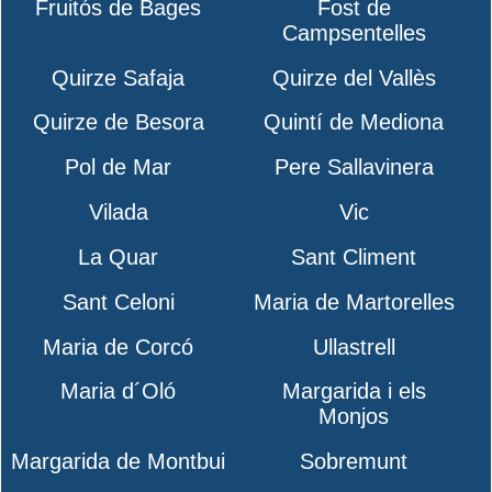
Fruitós de Bages
Fost de
Campsentelles
Quirze Safaja
Quirze del Vallès
Quirze de Besora
Quintí de Mediona
Pol de Mar
Pere Sallavinera
Vilada
Vic
La Quar
Sant Climent
Sant Celoni
Maria de Martorelles
Maria de Corcó
Ullastrell
Maria d´Oló
Margarida i els
Monjos
Margarida de Montbui
Sobremunt