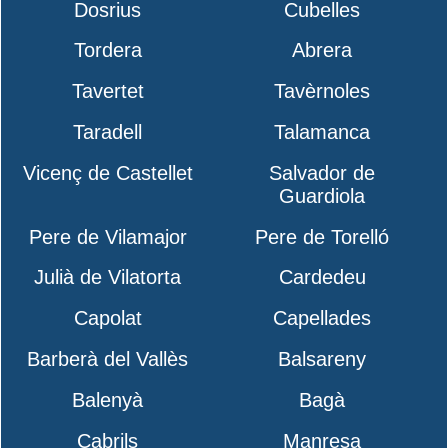
Dosrius
Cubelles
Tordera
Abrera
Tavertet
Tavèrnoles
Taradell
Talamanca
Vicenç de Castellet
Salvador de
Guardiola
Pere de Vilamajor
Pere de Torelló
Julià de Vilatorta
Cardedeu
Capolat
Capellades
Barberà del Vallès
Balsareny
Balenyà
Bagà
Cabrils
Manresa