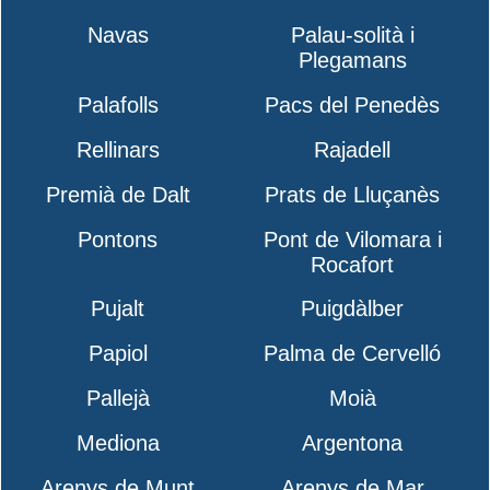
Navas
Palau-solità i
Plegamans
Palafolls
Pacs del Penedès
Rellinars
Rajadell
Premià de Dalt
Prats de Lluçanès
Pontons
Pont de Vilomara i
Rocafort
Pujalt
Puigdàlber
Papiol
Palma de Cervelló
Pallejà
Moià
Mediona
Argentona
Arenys de Munt
Arenys de Mar