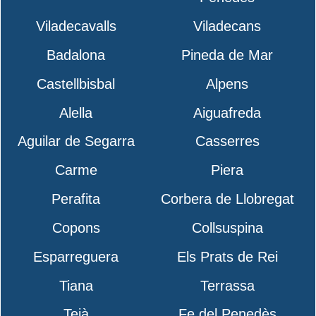
Viladecavalls
Viladecans
Badalona
Pineda de Mar
Castellbisbal
Alpens
Alella
Aiguafreda
Aguilar de Segarra
Casserres
Carme
Piera
Perafita
Corbera de Llobregat
Copons
Collsuspina
Esparreguera
Els Prats de Rei
Tiana
Terrassa
Teià
Fe del Penedès