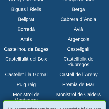
Bigues i Riells
Berga
Bellprat
Cabrera d´Anoia
Borredà
Avià
Artés
Argençola
Castellnou de Bages
Castellgalí
Castellfullit del Boix
Castellfollit de
Riubregós
Castellet i la Gornal
Castell de l´Areny
Puig-reig
Premià de Mar
Monistrol de
Monistrol de Calders
Montserrat