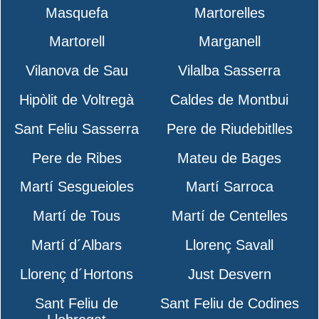
Masquefa
Martorelles
Martorell
Marganell
Vilanova de Sau
Vilalba Sasserra
Hipòlit de Voltregà
Caldes de Montbui
Sant Feliu Sasserra
Pere de Riudebitlles
Pere de Ribes
Mateu de Bages
Martí Sesgueioles
Martí Sarroca
Martí de Tous
Martí de Centelles
Martí d´Albars
Llorenç Savall
Llorenç d´Hortons
Just Desvern
Sant Feliu de
Sant Feliu de Codines