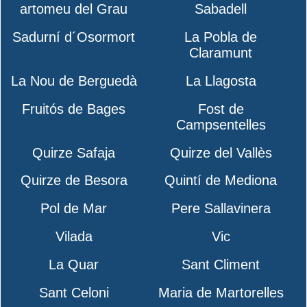
artomeu del Grau
Sabadell
Sadurní d´Osormort
La Pobla de
Claramunt
La Nou de Berguedà
La Llagosta
Fruitós de Bages
Fost de
Campsentelles
Quirze Safaja
Quirze del Vallès
Quirze de Besora
Quintí de Mediona
Pol de Mar
Pere Sallavinera
Vilada
Vic
La Quar
Sant Climent
Sant Celoni
Maria de Martorelles