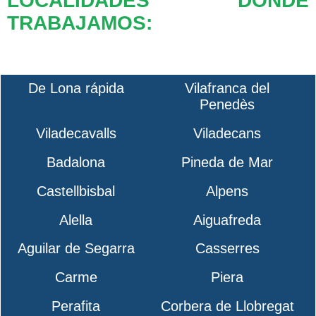
LOCALIDADES DONDE
TRABAJAMOS:
De Lona rápida
Vilafranca del
Penedès
Viladecavalls
Viladecans
Badalona
Pineda de Mar
Castellbisbal
Alpens
Alella
Aiguafreda
Aguilar de Segarra
Casserres
Carme
Piera
Perafita
Corbera de Llobregat