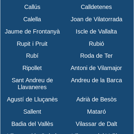
Callús
Calldetenes
Calella
Joan de Vilatorrada
Jaume de Frontanyà
Iscle de Vallalta
Rupit i Pruit
Rubió
Rubí
Roda de Ter
Ripollet
Antoni de Vilamajor
Sant Andreu de
Andreu de la Barca
Llavaneres
Agustí de Lluçanès
Adrià de Besòs
Sallent
Mataró
Badia del Vallès
Vilassar de Dalt