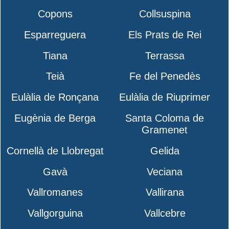
Copons
Collsuspina
Esparreguera
Els Prats de Rei
Tiana
Terrassa
Teià
Fe del Penedès
Eulàlia de Ronçana
Eulàlia de Riuprimer
Eugènia de Berga
Santa Coloma de
Gramenet
Cornellà de Llobregat
Gelida
Gavà
Veciana
Vallromanes
Vallirana
Vallgorguina
Vallcebre