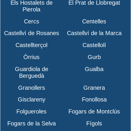
Els Hostalets de
El Prat de Llobregat
Pierola
Cercs
Centelles
Castellví de Rosanes
Castellví de la Marca
Castellterçol
Castellolí
Òrrius
Gurb
Guardiola de
Gualba
Berguedà
Granollers
Granera
Gisclareny
Fonollosa
Folgueroles
Fogars de Montclús
Fogars de la Selva
Fígols