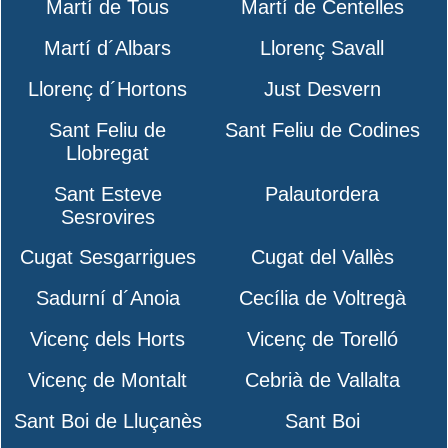
Martí de Tous
Martí de Centelles
Martí d´Albars
Llorenç Savall
Llorenç d´Hortons
Just Desvern
Sant Feliu de
Sant Feliu de Codines
Llobregat
Sant Esteve
Palautordera
Sesrovires
Cugat Sesgarrigues
Cugat del Vallès
Sadurní d´Anoia
Cecília de Voltregà
Vicenç dels Horts
Vicenç de Torelló
Vicenç de Montalt
Cebrià de Vallalta
Sant Boi de Lluçanès
Sant Boi