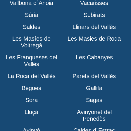
Vallbona d´Anoia
Vacarisses
Súria
Subirats
Saldes
Llinars del Vallès
Les Masíes de
Les Masies de Roda
Voltregà
Les Franqueses del
Les Cabanyes
Vallès
La Roca del Vallès
Parets del Vallès
Begues
Gallifa
Sora
Sagàs
Lluçà
Avinyonet del
Penedès
Avinyó
Caldes d´Estrac