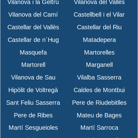
Vilanova i la Geltrú
Vilanova del Vallès
Vilanova del Camí
Castellbell i el Vilar
Castellar del Vallès
Castellar del Riu
Castellar de n´Hug
Matadepera
Masquefa
Martorelles
Martorell
Marganell
Vilanova de Sau
Vilalba Sasserra
Hipòlit de Voltregà
Caldes de Montbui
Sant Feliu Sasserra
Pere de Riudebitlles
Pere de Ribes
Mateu de Bages
Martí Sesgueioles
Martí Sarroca