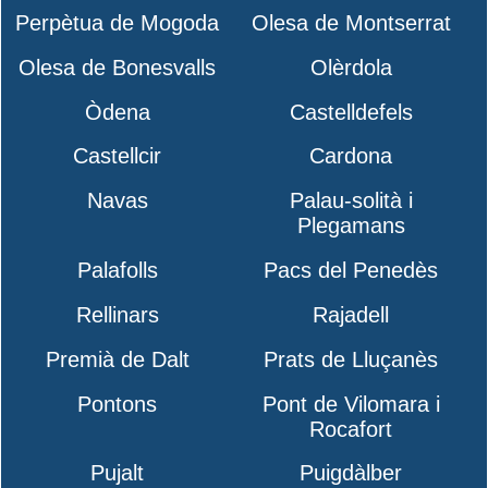
Perpètua de Mogoda
Olesa de Montserrat
Olesa de Bonesvalls
Olèrdola
Òdena
Castelldefels
Castellcir
Cardona
Navas
Palau-solità i
Plegamans
Palafolls
Pacs del Penedès
Rellinars
Rajadell
Premià de Dalt
Prats de Lluçanès
Pontons
Pont de Vilomara i
Rocafort
Pujalt
Puigdàlber