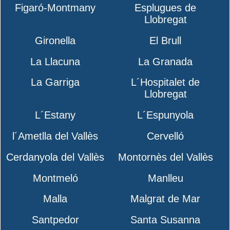
Figaró-Montmany
Esplugues de
Llobregat
Gironella
El Brull
La Llacuna
La Granada
La Garriga
L´Hospitalet de
Llobregat
L´Estany
L´Espunyola
l´Ametlla del Vallès
Cervelló
Cerdanyola del Vallès
Montornès del Vallès
Montmeló
Manlleu
Malla
Malgrat de Mar
Santpedor
Santa Susanna