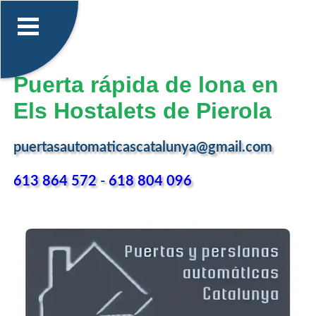
Puerta rápida de lona en
Els Hostalets de Pierola
puertasautomaticascatalunya@gmail.com
613 864 572
-
618 804 096