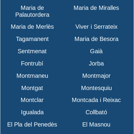
Maria de
Maria de Miralles
Palautordera
Maria de Merlès
Viver i Serrateix
Tagamanent
Maria de Besora
Sentmenat
Gaià
Fontrubí
Jorba
Montmaneu
Montmajor
Montgat
Montesquiu
Montclar
Montcada i Reixac
Igualada
Collbató
El Pla del Penedès
El Masnou