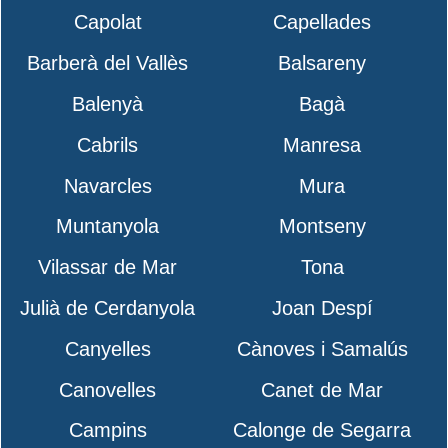
Capolat
Capellades
Barberà del Vallès
Balsareny
Balenyà
Bagà
Cabrils
Manresa
Navarcles
Mura
Muntanyola
Montseny
Vilassar de Mar
Tona
Julià de Cerdanyola
Joan Despí
Canyelles
Cànoves i Samalús
Canovelles
Canet de Mar
Campins
Calonge de Segarra