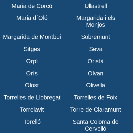
Maria de Corcó
Ullastrell
Maria d´Oló
Margarida i els
Monjos
Margarida de Montbui
Sobremunt
Sitges
Seva
Orpí
Oristà
Orís
Olvan
Olost
Olivella
Torrelles de Llobregat
Torrelles de Foix
Torrelavit
Torre de Claramunt
Torelló
Santa Coloma de
Cervelló