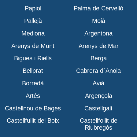
Papiol
Palma de Cervelló
Pallejà
Moià
Mediona
Argentona
Arenys de Munt
Arenys de Mar
Bigues i Riells
Berga
Bellprat
Cabrera d´Anoia
Borredà
Avià
Artés
Argençola
Castellnou de Bages
Castellgalí
Castellfullit del Boix
Castellfollit de
Riubregós