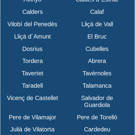
Calders
Calaf
Vilobí del Penedès
Lliçà de Vall
Lliçà d´Amunt
El Bruc
Dosrius
Cubelles
Tordera
Abrera
Tavertet
Tavèrnoles
Taradell
Talamanca
Vicenç de Castellet
Salvador de
Guardiola
Pere de Vilamajor
Pere de Torelló
Julià de Vilatorta
Cardedeu