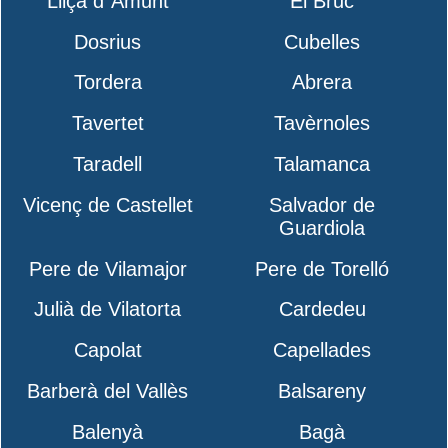
Lliçà d´Amunt
El Bruc
Dosrius
Cubelles
Tordera
Abrera
Tavertet
Tavèrnoles
Taradell
Talamanca
Vicenç de Castellet
Salvador de
Guardiola
Pere de Vilamajor
Pere de Torelló
Julià de Vilatorta
Cardedeu
Capolat
Capellades
Barberà del Vallès
Balsareny
Balenyà
Bagà