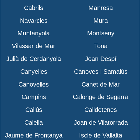
Cabrils
Manresa
Navarcles
Mura
Muntanyola
Montseny
Vilassar de Mar
Tona
Julià de Cerdanyola
Joan Despí
Canyelles
Cànoves i Samalús
Canovelles
Canet de Mar
Campins
Calonge de Segarra
Callús
Calldetenes
Calella
Joan de Vilatorrada
Jaume de Frontanyà
Iscle de Vallalta