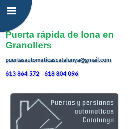
Puerta rápida de lona en
Granollers
puertasautomaticascatalunya@gmail.com
613 864 572
-
618 804 096