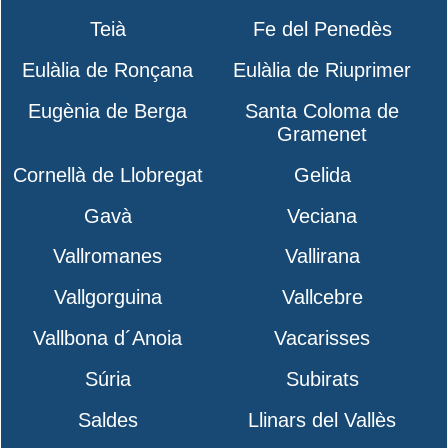
Teià
Fe del Penedès
Eulàlia de Ronçana
Eulàlia de Riuprimer
Eugènia de Berga
Santa Coloma de
Gramenet
Cornellà de Llobregat
Gelida
Gavà
Veciana
Vallromanes
Vallirana
Vallgorguina
Vallcebre
Vallbona d´Anoia
Vacarisses
Súria
Subirats
Saldes
Llinars del Vallès