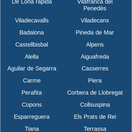
De Lona rápida
Vilafranca del
Penedès
Viladecavalls
Viladecans
Badalona
Pineda de Mar
Castellbisbal
Alpens
Alella
Aiguafreda
Aguilar de Segarra
Casserres
Carme
Piera
Perafita
Corbera de Llobregat
Copons
Collsuspina
Esparreguera
Els Prats de Rei
Tiana
Terrassa