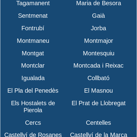
Tagamanent
Maria de Besora
Sentmenat
Gaià
Fontrubí
Jorba
Montmaneu
Montmajor
Montgat
Montesquiu
Montclar
Montcada i Reixac
Igualada
Collbató
El Pla del Penedès
El Masnou
Els Hostalets de
El Prat de Llobregat
Pierola
Cercs
Centelles
Castellví de Rosanes
Castellví de la Marca