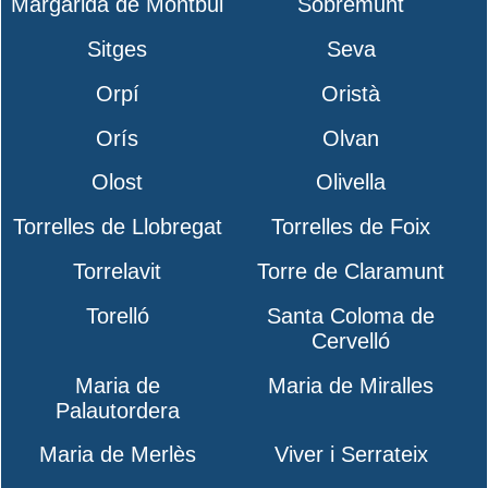
Margarida de Montbui
Sobremunt
Sitges
Seva
Orpí
Oristà
Orís
Olvan
Olost
Olivella
Torrelles de Llobregat
Torrelles de Foix
Torrelavit
Torre de Claramunt
Torelló
Santa Coloma de
Cervelló
Maria de
Maria de Miralles
Palautordera
Maria de Merlès
Viver i Serrateix