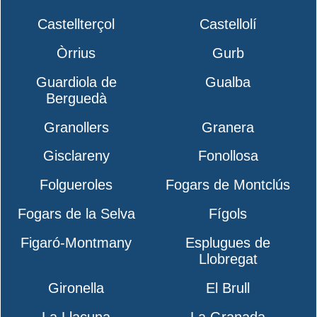
Castellterçol
Castellolí
Òrrius
Gurb
Guardiola de
Gualba
Berguedà
Granollers
Granera
Gisclareny
Fonollosa
Folgueroles
Fogars de Montclús
Fogars de la Selva
Fígols
Figaró-Montmany
Esplugues de
Llobregat
Gironella
El Brull
La Llacuna
La Granada