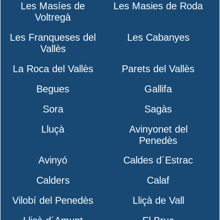
Les Masíes de
Les Masies de Roda
Voltregà
Les Franqueses del
Les Cabanyes
Vallès
La Roca del Vallès
Parets del Vallès
Begues
Gallifa
Sora
Sagàs
Lluçà
Avinyonet del
Penedès
Avinyó
Caldes d´Estrac
Calders
Calaf
Vilobí del Penedès
Lliçà de Vall