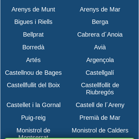
Arenys de Munt
Arenys de Mar
Bigues i Riells
Berga
Bellprat
Cabrera d´Anoia
Borredà
Avià
Artés
Argençola
Castellnou de Bages
Castellgalí
Castellfullit del Boix
Castellfollit de
Riubregós
Castellet i la Gornal
Castell de l´Areny
Puig-reig
Premià de Mar
Monistrol de
Monistrol de Calders
Montserrat