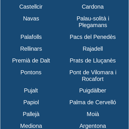
Castellcir
Cardona
Navas
Palau-solità i
Plegamans
Palafolls
Pacs del Penedès
Rellinars
Rajadell
Premià de Dalt
Prats de Lluçanès
Pontons
Pont de Vilomara i
Rocafort
Pujalt
Puigdàlber
Papiol
Palma de Cervelló
Pallejà
Moià
Mediona
Argentona