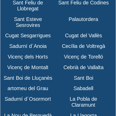
Sant Feliu de
Sant Feliu de Codines
Llobregat
Sant Esteve
Palautordera
Sesrovires
Cugat Sesgarrigues
Cugat del Vallès
Sadurní d´Anoia
Cecília de Voltregà
Vicenç dels Horts
Vicenç de Torelló
Vicenç de Montalt
Cebrià de Vallalta
Sant Boi de Lluçanès
Sant Boi
artomeu del Grau
Sabadell
Sadurní d´Osormort
La Pobla de
Claramunt
La Nou de Berguedà
La Llagosta