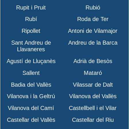
Rupit i Pruit
Rubió
Rubí
Roda de Ter
Ripollet
Antoni de Vilamajor
Sant Andreu de
Andreu de la Barca
Llavaneres
Agustí de Lluçanès
Adrià de Besòs
Sallent
Mataró
Badia del Vallès
Vilassar de Dalt
Vilanova i la Geltrú
Vilanova del Vallès
Vilanova del Camí
Castellbell i el Vilar
Castellar del Vallès
Castellar del Riu