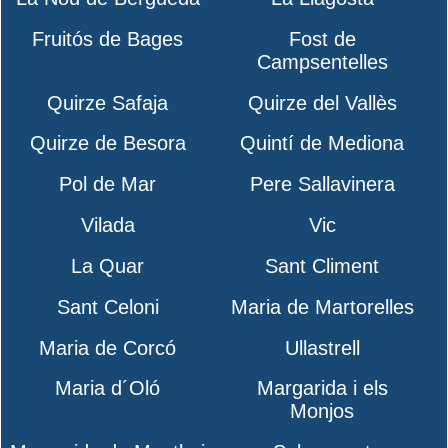
Fruitós de Bages
Fost de
Campsentelles
Quirze Safaja
Quirze del Vallès
Quirze de Besora
Quintí de Mediona
Pol de Mar
Pere Sallavinera
Vilada
Vic
La Quar
Sant Climent
Sant Celoni
Maria de Martorelles
Maria de Corcó
Ullastrell
Maria d´Oló
Margarida i els
Monjos