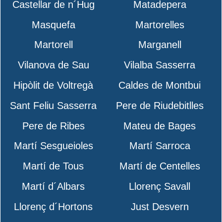
Castellar de n´Hug
Matadepera
Masquefa
Martorelles
Martorell
Marganell
Vilanova de Sau
Vilalba Sasserra
Hipòlit de Voltregà
Caldes de Montbui
Sant Feliu Sasserra
Pere de Riudebitlles
Pere de Ribes
Mateu de Bages
Martí Sesgueioles
Martí Sarroca
Martí de Tous
Martí de Centelles
Martí d´Albars
Llorenç Savall
Llorenç d´Hortons
Just Desvern