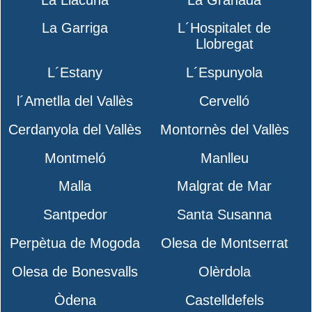
La Garriga
L´Hospitalet de
Llobregat
L´Estany
L´Espunyola
l´Ametlla del Vallès
Cervelló
Cerdanyola del Vallès
Montornès del Vallès
Montmeló
Manlleu
Malla
Malgrat de Mar
Santpedor
Santa Susanna
Perpètua de Mogoda
Olesa de Montserrat
Olesa de Bonesvalls
Olèrdola
Òdena
Castelldefels