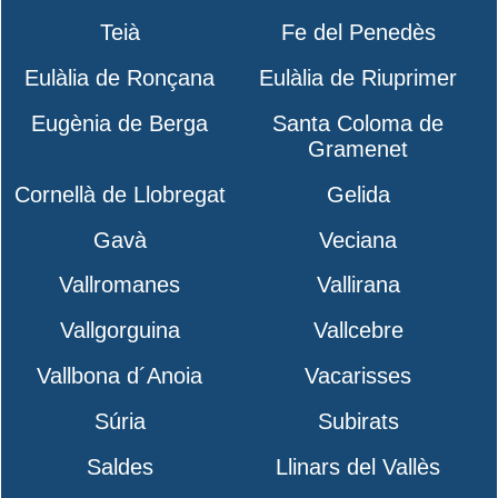
Teià
Fe del Penedès
Eulàlia de Ronçana
Eulàlia de Riuprimer
Eugènia de Berga
Santa Coloma de
Gramenet
Cornellà de Llobregat
Gelida
Gavà
Veciana
Vallromanes
Vallirana
Vallgorguina
Vallcebre
Vallbona d´Anoia
Vacarisses
Súria
Subirats
Saldes
Llinars del Vallès