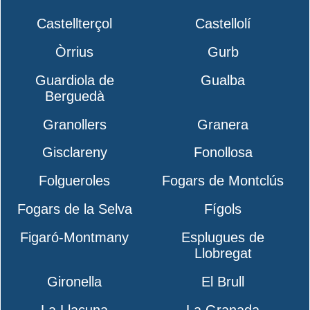
Castellterçol
Castellolí
Òrrius
Gurb
Guardiola de
Gualba
Berguedà
Granollers
Granera
Gisclareny
Fonollosa
Folgueroles
Fogars de Montclús
Fogars de la Selva
Fígols
Figaró-Montmany
Esplugues de
Llobregat
Gironella
El Brull
La Llacuna
La Granada