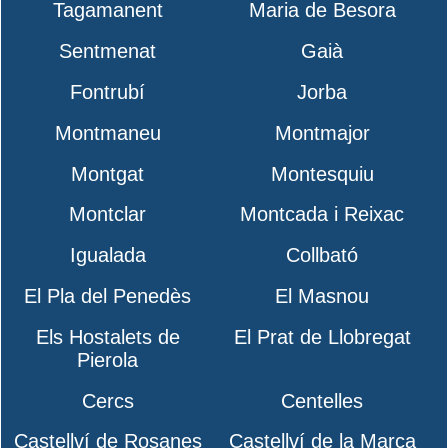
Tagamanent
Maria de Besora
Sentmenat
Gaià
Fontrubí
Jorba
Montmaneu
Montmajor
Montgat
Montesquiu
Montclar
Montcada i Reixac
Igualada
Collbató
El Pla del Penedès
El Masnou
Els Hostalets de
El Prat de Llobregat
Pierola
Cercs
Centelles
Castellví de Rosanes
Castellví de la Marca