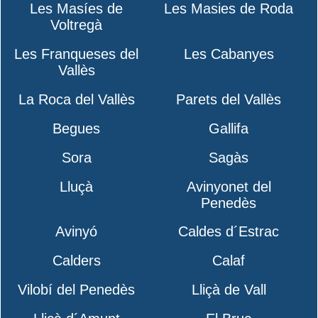
Les Masíes de
Les Masies de Roda
Voltregà
Les Franqueses del
Les Cabanyes
Vallès
La Roca del Vallès
Parets del Vallès
Begues
Gallifa
Sora
Sagàs
Lluçà
Avinyonet del
Penedès
Avinyó
Caldes d´Estrac
Calders
Calaf
Vilobí del Penedès
Lliçà de Vall