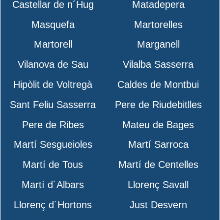
Castellar de n´Hug
Matadepera
Masquefa
Martorelles
Martorell
Marganell
Vilanova de Sau
Vilalba Sasserra
Hipòlit de Voltregà
Caldes de Montbui
Sant Feliu Sasserra
Pere de Riudebitlles
Pere de Ribes
Mateu de Bages
Martí Sesgueioles
Martí Sarroca
Martí de Tous
Martí de Centelles
Martí d´Albars
Llorenç Savall
Llorenç d´Hortons
Just Desvern