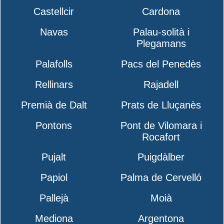
Castellcir
Cardona
Navas
Palau-solità i
Plegamans
Palafolls
Pacs del Penedès
Rellinars
Rajadell
Premià de Dalt
Prats de Lluçanès
Pontons
Pont de Vilomara i
Rocafort
Pujalt
Puigdàlber
Papiol
Palma de Cervelló
Pallejà
Moià
Mediona
Argentona