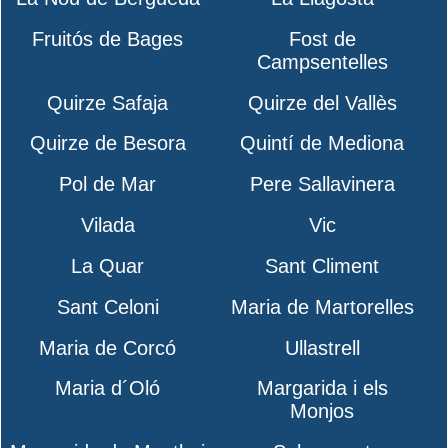
Fruitós de Bages
Fost de
Campsentelles
Quirze Safaja
Quirze del Vallès
Quirze de Besora
Quintí de Mediona
Pol de Mar
Pere Sallavinera
Vilada
Vic
La Quar
Sant Climent
Sant Celoni
Maria de Martorelles
Maria de Corcó
Ullastrell
Maria d´Oló
Margarida i els
Monjos