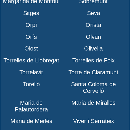
Margarida de Montbui
Sobremunt
Sitges
Seva
Orpí
Oristà
Orís
Olvan
Olost
Olivella
Torrelles de Llobregat
Torrelles de Foix
Torrelavit
Torre de Claramunt
Torelló
Santa Coloma de
Cervelló
Maria de
Maria de Miralles
Palautordera
Maria de Merlès
Viver i Serrateix