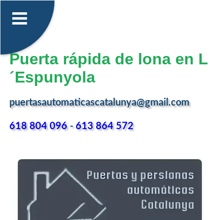
Puerta rápida de lona en L
´Espunyola
puertasautomaticascatalunya@gmail.com
618 804 096
-
613 864 572