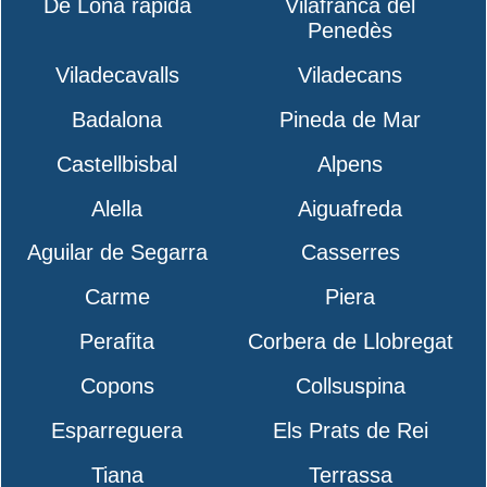
De Lona rápida
Vilafranca del
Penedès
Viladecavalls
Viladecans
Badalona
Pineda de Mar
Castellbisbal
Alpens
Alella
Aiguafreda
Aguilar de Segarra
Casserres
Carme
Piera
Perafita
Corbera de Llobregat
Copons
Collsuspina
Esparreguera
Els Prats de Rei
Tiana
Terrassa