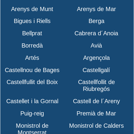
Arenys de Munt
Arenys de Mar
Bigues i Riells
Berga
Bellprat
Cabrera d´Anoia
Borredà
Avià
Artés
Argençola
Castellnou de Bages
Castellgalí
Castellfullit del Boix
Castellfollit de
Riubregós
Castellet i la Gornal
Castell de l´Areny
Puig-reig
Premià de Mar
Monistrol de
Monistrol de Calders
Montserrat