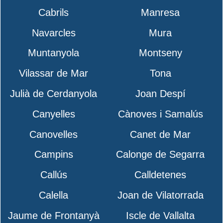
Cabrils
Manresa
Navarcles
Mura
Muntanyola
Montseny
Vilassar de Mar
Tona
Julià de Cerdanyola
Joan Despí
Canyelles
Cànoves i Samalús
Canovelles
Canet de Mar
Campins
Calonge de Segarra
Callús
Calldetenes
Calella
Joan de Vilatorrada
Jaume de Frontanyà
Iscle de Vallalta