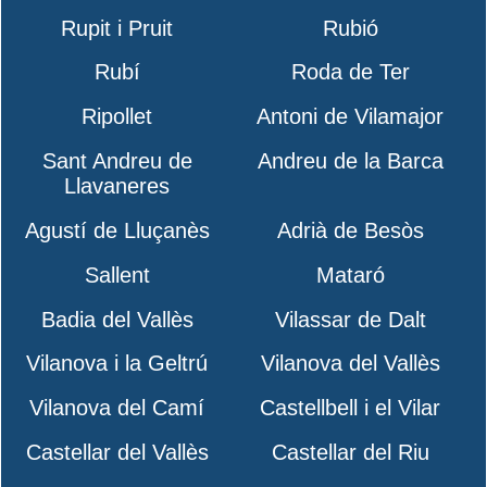
Rupit i Pruit
Rubió
Rubí
Roda de Ter
Ripollet
Antoni de Vilamajor
Sant Andreu de
Andreu de la Barca
Llavaneres
Agustí de Lluçanès
Adrià de Besòs
Sallent
Mataró
Badia del Vallès
Vilassar de Dalt
Vilanova i la Geltrú
Vilanova del Vallès
Vilanova del Camí
Castellbell i el Vilar
Castellar del Vallès
Castellar del Riu