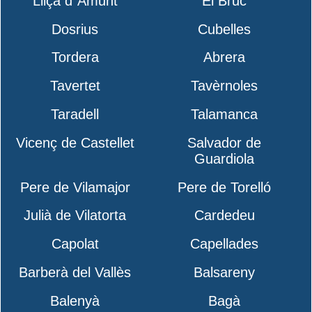
Lliçà d´Amunt
El Bruc
Dosrius
Cubelles
Tordera
Abrera
Tavertet
Tavèrnoles
Taradell
Talamanca
Vicenç de Castellet
Salvador de
Guardiola
Pere de Vilamajor
Pere de Torelló
Julià de Vilatorta
Cardedeu
Capolat
Capellades
Barberà del Vallès
Balsareny
Balenyà
Bagà