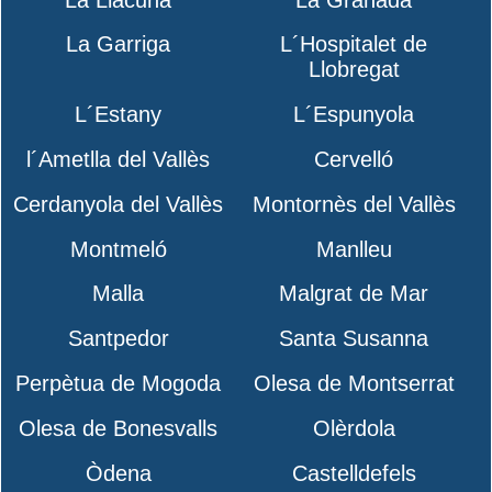
La Garriga
L´Hospitalet de
Llobregat
L´Estany
L´Espunyola
l´Ametlla del Vallès
Cervelló
Cerdanyola del Vallès
Montornès del Vallès
Montmeló
Manlleu
Malla
Malgrat de Mar
Santpedor
Santa Susanna
Perpètua de Mogoda
Olesa de Montserrat
Olesa de Bonesvalls
Olèrdola
Òdena
Castelldefels