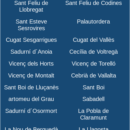
Sant Feliu de
Sant Feliu de Codines
Llobregat
Sant Esteve
Palautordera
Sesrovires
Cugat Sesgarrigues
Cugat del Vallès
Sadurní d´Anoia
Cecília de Voltregà
Vicenç dels Horts
Vicenç de Torelló
Vicenç de Montalt
Cebrià de Vallalta
Sant Boi de Lluçanès
Sant Boi
artomeu del Grau
Sabadell
Sadurní d´Osormort
La Pobla de
Claramunt
La Nou de Berguedà
La Llagosta