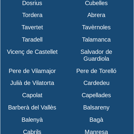
Dosrius
Cubelles
Tordera
Abrera
Tavertet
Tavèrnoles
Taradell
Talamanca
Vicenç de Castellet
Salvador de
Guardiola
Pere de Vilamajor
Pere de Torelló
Julià de Vilatorta
Cardedeu
Capolat
Capellades
Barberà del Vallès
Balsareny
Balenyà
Bagà
Cabrils
Manresa