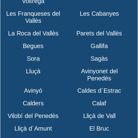
Voltregà
Les Franqueses del
Les Cabanyes
Vallès
La Roca del Vallès
Parets del Vallès
Begues
Gallifa
Sora
Sagàs
Lluçà
Avinyonet del
Penedès
Avinyó
Caldes d´Estrac
Calders
Calaf
Vilobí del Penedès
Lliçà de Vall
Lliçà d´Amunt
El Bruc