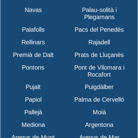
Navas
Palau-solità i
Plegamans
Palafolls
Pacs del Penedès
Rellinars
Rajadell
Premià de Dalt
Prats de Lluçanès
Pontons
Pont de Vilomara i
Rocafort
Pujalt
Puigdàlber
Papiol
Palma de Cervelló
Pallejà
Moià
Mediona
Argentona
Arenys de Munt
Arenys de Mar