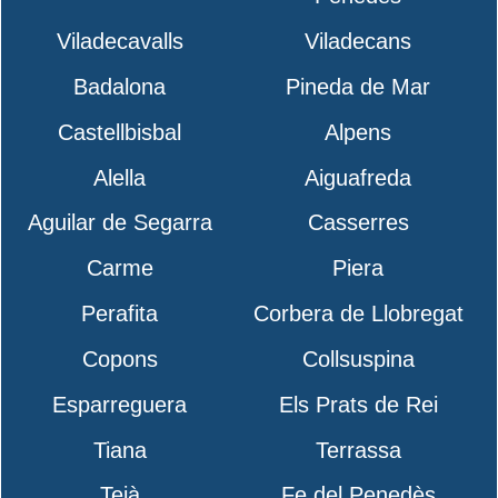
Viladecavalls
Viladecans
Badalona
Pineda de Mar
Castellbisbal
Alpens
Alella
Aiguafreda
Aguilar de Segarra
Casserres
Carme
Piera
Perafita
Corbera de Llobregat
Copons
Collsuspina
Esparreguera
Els Prats de Rei
Tiana
Terrassa
Teià
Fe del Penedès