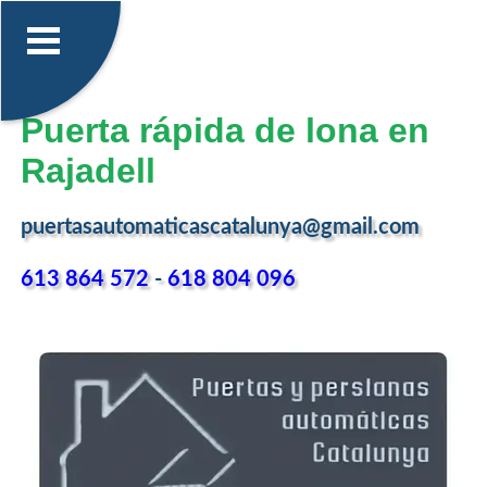
Puerta rápida de lona en
Rajadell
puertasautomaticascatalunya@gmail.com
613 864 572
-
618 804 096