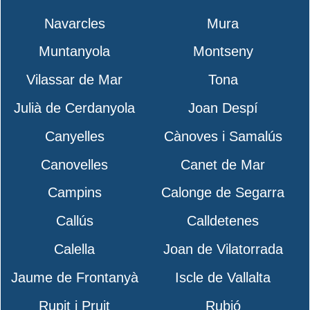
Navarcles
Mura
Muntanyola
Montseny
Vilassar de Mar
Tona
Julià de Cerdanyola
Joan Despí
Canyelles
Cànoves i Samalús
Canovelles
Canet de Mar
Campins
Calonge de Segarra
Callús
Calldetenes
Calella
Joan de Vilatorrada
Jaume de Frontanyà
Iscle de Vallalta
Rupit i Pruit
Rubió