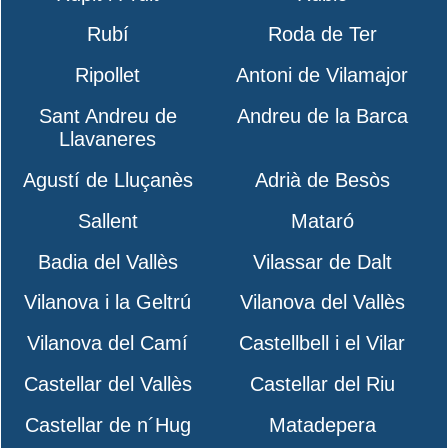
Rubí
Roda de Ter
Ripollet
Antoni de Vilamajor
Sant Andreu de
Andreu de la Barca
Llavaneres
Agustí de Lluçanès
Adrià de Besòs
Sallent
Mataró
Badia del Vallès
Vilassar de Dalt
Vilanova i la Geltrú
Vilanova del Vallès
Vilanova del Camí
Castellbell i el Vilar
Castellar del Vallès
Castellar del Riu
Castellar de n´Hug
Matadepera