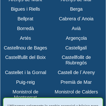
Bigues i Riells
Berga
Bellprat
Cabrera d´Anoia
Borredà
Avià
Artés
Argençola
Castellnou de Bages
Castellgalí
Castellfullit del Boix
Castellfollit de
Riubregós
Castellet i la Gornal
Castell de l´Areny
Puig-reig
Premià de Mar
Monistrol de
Monistrol de Calders
Montserrat