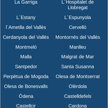
La Garriga
L´Hospitalet de
Llobregat
L´Estany
L´Espunyola
l´Ametlla del Vallès
Cervelló
Cerdanyola del Vallès
Montornès del Vallès
Montmeló
Manlleu
Malla
Malgrat de Mar
Santpedor
Santa Susanna
Perpètua de Mogoda
Olesa de Montserrat
Olesa de Bonesvalls
Olèrdola
Òdena
Castelldefels
Castellcir
Cardona