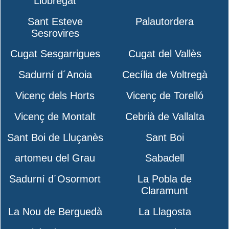
Llobregat
Sant Esteve
Palautordera
Sesrovires
Cugat Sesgarrigues
Cugat del Vallès
Sadurní d´Anoia
Cecília de Voltregà
Vicenç dels Horts
Vicenç de Torelló
Vicenç de Montalt
Cebrià de Vallalta
Sant Boi de Lluçanès
Sant Boi
artomeu del Grau
Sabadell
Sadurní d´Osormort
La Pobla de
Claramunt
La Nou de Berguedà
La Llagosta