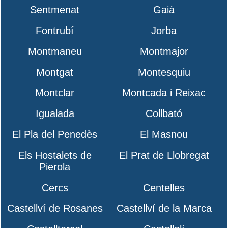
Sentmenat
Gaià
Fontrubí
Jorba
Montmaneu
Montmajor
Montgat
Montesquiu
Montclar
Montcada i Reixac
Igualada
Collbató
El Pla del Penedès
El Masnou
Els Hostalets de
El Prat de Llobregat
Pierola
Cercs
Centelles
Castellví de Rosanes
Castellví de la Marca