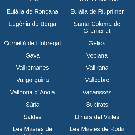
Eulàlia de Ronçana
Eulàlia de Riuprimer
Eugènia de Berga
Santa Coloma de
Gramenet
Cornellà de Llobregat
Gelida
Gavà
Veciana
Vallromanes
Vallirana
Vallgorguina
Vallcebre
Vallbona d´Anoia
Vacarisses
Súria
Subirats
Saldes
Llinars del Vallès
Les Masíes de
Les Masies de Roda