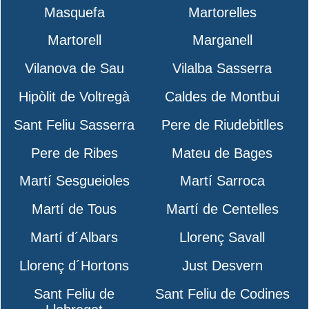
Masquefa
Martorelles
Martorell
Marganell
Vilanova de Sau
Vilalba Sasserra
Hipòlit de Voltregà
Caldes de Montbui
Sant Feliu Sasserra
Pere de Riudebitlles
Pere de Ribes
Mateu de Bages
Martí Sesgueioles
Martí Sarroca
Martí de Tous
Martí de Centelles
Martí d´Albars
Llorenç Savall
Llorenç d´Hortons
Just Desvern
Sant Feliu de
Sant Feliu de Codines