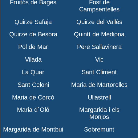
Fruitós de Bages
Fost de
Campsentelles
Quirze Safaja
Quirze del Vallès
Quirze de Besora
Quintí de Mediona
Pol de Mar
Pere Sallavinera
Vilada
Vic
La Quar
Sant Climent
Sant Celoni
Maria de Martorelles
Maria de Corcó
Ullastrell
Maria d´Oló
Margarida i els
Monjos
Margarida de Montbui
Sobremunt