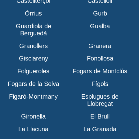
Castellterçol
Castellolí
Òrrius
Gurb
Guardiola de
Gualba
Berguedà
Granollers
Granera
Gisclareny
Fonollosa
Folgueroles
Fogars de Montclús
Fogars de la Selva
Fígols
Figaró-Montmany
Esplugues de
Llobregat
Gironella
El Brull
La Llacuna
La Granada