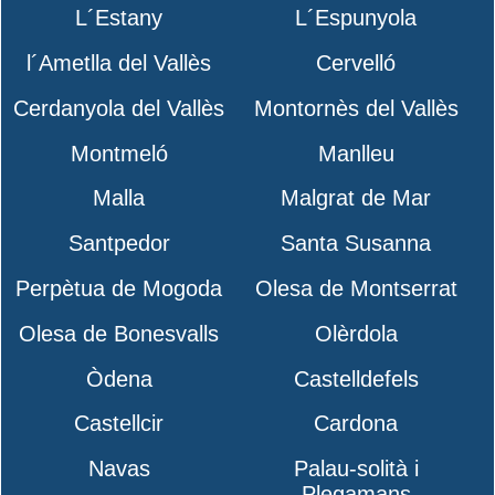
L´Estany
L´Espunyola
l´Ametlla del Vallès
Cervelló
Cerdanyola del Vallès
Montornès del Vallès
Montmeló
Manlleu
Malla
Malgrat de Mar
Santpedor
Santa Susanna
Perpètua de Mogoda
Olesa de Montserrat
Olesa de Bonesvalls
Olèrdola
Òdena
Castelldefels
Castellcir
Cardona
Navas
Palau-solità i
Plegamans