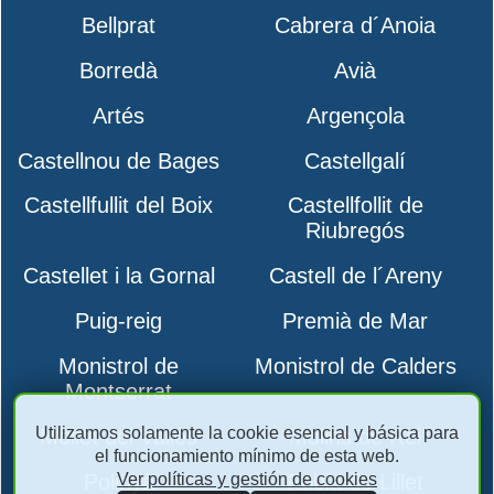
Bellprat
Cabrera d´Anoia
Borredà
Avià
Artés
Argençola
Castellnou de Bages
Castellgalí
Castellfullit del Boix
Castellfollit de
Riubregós
Castellet i la Gornal
Castell de l´Areny
Puig-reig
Premià de Mar
Monistrol de
Monistrol de Calders
Montserrat
Utilizamos solamente la cookie esencial y básica para
Mollet del Vallès
Molins de Rei
el funcionamiento mínimo de esta web.
Ver políticas y gestión de cookies
Polinyà
Pobla de Lillet