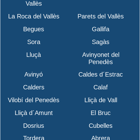
Vallès
La Roca del Vallès
Parets del Vallès
Begues
Gallifa
Sora
Sagàs
Lluçà
Avinyonet del
Penedès
Avinyó
Caldes d´Estrac
Calders
Calaf
Vilobí del Penedès
Lliçà de Vall
Lliçà d´Amunt
El Bruc
Dosrius
Cubelles
Tordera
Abrera