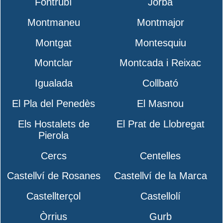
Fontrubí
Jorba
Montmaneu
Montmajor
Montgat
Montesquiu
Montclar
Montcada i Reixac
Igualada
Collbató
El Pla del Penedès
El Masnou
Els Hostalets de
El Prat de Llobregat
Pierola
Cercs
Centelles
Castellví de Rosanes
Castellví de la Marca
Castellterçol
Castellolí
Òrrius
Gurb