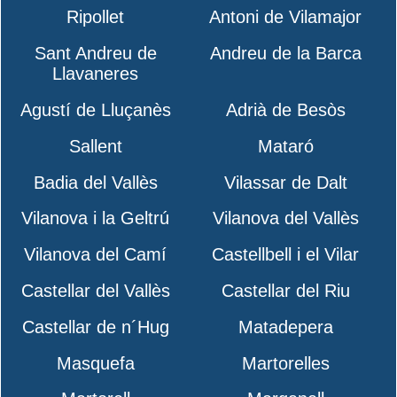
Ripollet
Antoni de Vilamajor
Sant Andreu de
Andreu de la Barca
Llavaneres
Agustí de Lluçanès
Adrià de Besòs
Sallent
Mataró
Badia del Vallès
Vilassar de Dalt
Vilanova i la Geltrú
Vilanova del Vallès
Vilanova del Camí
Castellbell i el Vilar
Castellar del Vallès
Castellar del Riu
Castellar de n´Hug
Matadepera
Masquefa
Martorelles