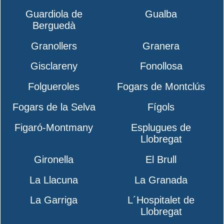
Guardiola de
Gualba
Berguedà
Granollers
Granera
Gisclareny
Fonollosa
Folgueroles
Fogars de Montclús
Fogars de la Selva
Fígols
Figaró-Montmany
Esplugues de
Llobregat
Gironella
El Brull
La Llacuna
La Granada
La Garriga
L´Hospitalet de
Llobregat