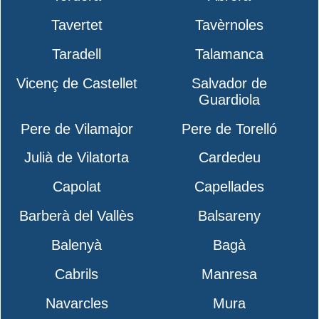
Tavertet
Tavèrnoles
Taradell
Talamanca
Vicenç de Castellet
Salvador de
Guardiola
Pere de Vilamajor
Pere de Torelló
Julià de Vilatorta
Cardedeu
Capolat
Capellades
Barberà del Vallès
Balsareny
Balenyà
Bagà
Cabrils
Manresa
Navarcles
Mura