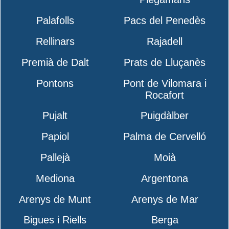
Palafolls
Pacs del Penedès
Rellinars
Rajadell
Premià de Dalt
Prats de Lluçanès
Pontons
Pont de Vilomara i
Rocafort
Pujalt
Puigdàlber
Papiol
Palma de Cervelló
Pallejà
Moià
Mediona
Argentona
Arenys de Munt
Arenys de Mar
Bigues i Riells
Berga