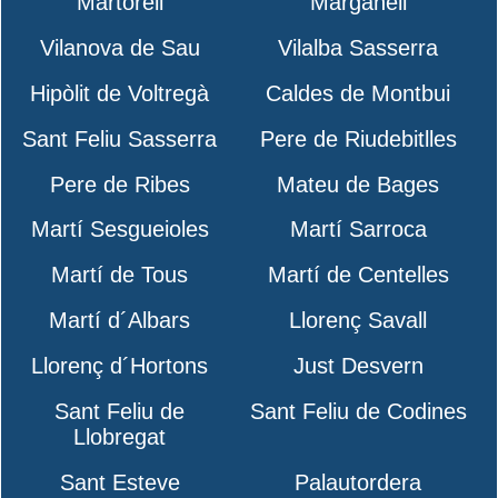
Martorell
Marganell
Vilanova de Sau
Vilalba Sasserra
Hipòlit de Voltregà
Caldes de Montbui
Sant Feliu Sasserra
Pere de Riudebitlles
Pere de Ribes
Mateu de Bages
Martí Sesgueioles
Martí Sarroca
Martí de Tous
Martí de Centelles
Martí d´Albars
Llorenç Savall
Llorenç d´Hortons
Just Desvern
Sant Feliu de
Sant Feliu de Codines
Llobregat
Sant Esteve
Palautordera