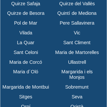
Quirze Safaja
Quirze del Vallès
Quirze de Besora
Quintí de Mediona
Pol de Mar
Pere Sallavinera
Vilada
Vic
La Quar
Sant Climent
Sant Celoni
Maria de Martorelles
Maria de Corcó
Ullastrell
Maria d´Oló
Margarida i els
Monjos
Margarida de Montbui
Sobremunt
Sitges
Seva
Orpí
Oristà