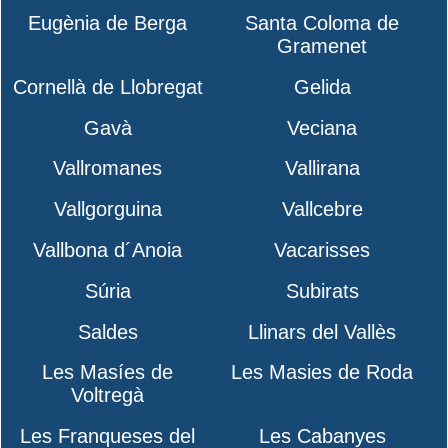
Eugènia de Berga
Santa Coloma de
Gramenet
Cornellà de Llobregat
Gelida
Gavà
Veciana
Vallromanes
Vallirana
Vallgorguina
Vallcebre
Vallbona d´Anoia
Vacarisses
Súria
Subirats
Saldes
Llinars del Vallès
Les Masíes de
Les Masies de Roda
Voltregà
Les Franqueses del
Les Cabanyes