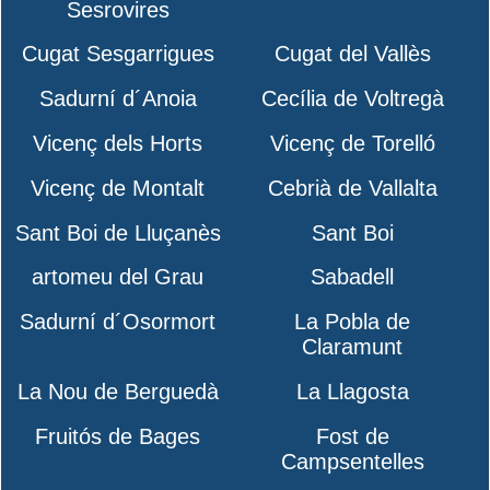
Sesrovires
Cugat Sesgarrigues
Cugat del Vallès
Sadurní d´Anoia
Cecília de Voltregà
Vicenç dels Horts
Vicenç de Torelló
Vicenç de Montalt
Cebrià de Vallalta
Sant Boi de Lluçanès
Sant Boi
artomeu del Grau
Sabadell
Sadurní d´Osormort
La Pobla de
Claramunt
La Nou de Berguedà
La Llagosta
Fruitós de Bages
Fost de
Campsentelles