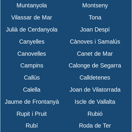
Muntanyola
Montseny
Vilassar de Mar
Tona
Julià de Cerdanyola
Joan Despí
Canyelles
Cànoves i Samalús
Canovelles
Canet de Mar
Campins
Calonge de Segarra
Callús
Calldetenes
Calella
Joan de Vilatorrada
Jaume de Frontanyà
Iscle de Vallalta
Rupit i Pruit
Rubió
Rubí
Roda de Ter