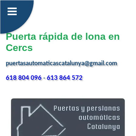
Puerta rápida de lona en
Cercs
puertasautomaticascatalunya@gmail.com
618 804 096
-
613 864 572