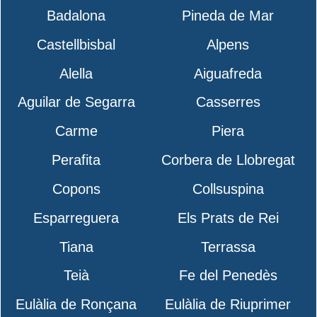
Badalona
Pineda de Mar
Castellbisbal
Alpens
Alella
Aiguafreda
Aguilar de Segarra
Casserres
Carme
Piera
Perafita
Corbera de Llobregat
Copons
Collsuspina
Esparreguera
Els Prats de Rei
Tiana
Terrassa
Teià
Fe del Penedès
Eulàlia de Ronçana
Eulàlia de Riuprimer