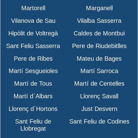
Martorell
Marganell
Vilanova de Sau
Vilalba Sasserra
Hipòlit de Voltregà
Caldes de Montbui
Sant Feliu Sasserra
Pere de Riudebitlles
Pere de Ribes
Mateu de Bages
Martí Sesgueioles
Martí Sarroca
Martí de Tous
Martí de Centelles
Martí d´Albars
Llorenç Savall
Llorenç d´Hortons
Just Desvern
Sant Feliu de
Sant Feliu de Codines
Llobregat