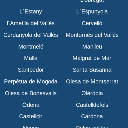
L´Estany
L´Espunyola
l´Ametlla del Vallès
Cervelló
Cerdanyola del Vallès
Montornès del Vallès
Montmeló
Manlleu
Malla
Malgrat de Mar
Santpedor
Santa Susanna
Perpètua de Mogoda
Olesa de Montserrat
Olesa de Bonesvalls
Olèrdola
Òdena
Castelldefels
Castellcir
Cardona