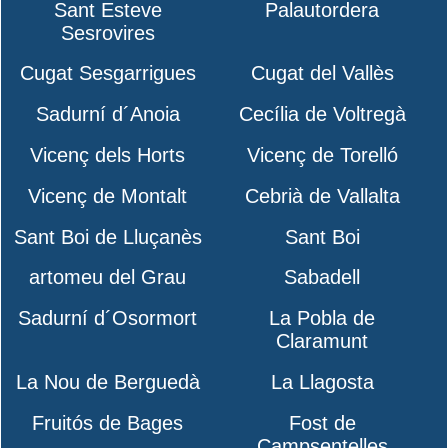
Sant Esteve
Palautordera
Sesrovires
Cugat Sesgarrigues
Cugat del Vallès
Sadurní d´Anoia
Cecília de Voltregà
Vicenç dels Horts
Vicenç de Torelló
Vicenç de Montalt
Cebrià de Vallalta
Sant Boi de Lluçanès
Sant Boi
artomeu del Grau
Sabadell
Sadurní d´Osormort
La Pobla de
Claramunt
La Nou de Berguedà
La Llagosta
Fruitós de Bages
Fost de
Campsentelles