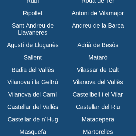
Rubí
Roda de Ter
Ripollet
Antoni de Vilamajor
Sant Andreu de
Andreu de la Barca
Llavaneres
Agustí de Lluçanès
Adrià de Besòs
Sallent
Mataró
Badia del Vallès
Vilassar de Dalt
Vilanova i la Geltrú
Vilanova del Vallès
Vilanova del Camí
Castellbell i el Vilar
Castellar del Vallès
Castellar del Riu
Castellar de n´Hug
Matadepera
Masquefa
Martorelles