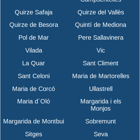
Quirze Safaja
Quirze del Vallès
Quirze de Besora
Quintí de Mediona
Pol de Mar
Pere Sallavinera
Vilada
Vic
La Quar
Sant Climent
Sant Celoni
Maria de Martorelles
Maria de Corcó
Ullastrell
Maria d´Oló
Margarida i els
Monjos
Margarida de Montbui
Sobremunt
Sitges
Seva