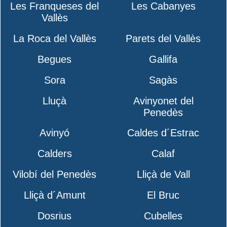
Les Franqueses del
Les Cabanyes
Vallès
La Roca del Vallès
Parets del Vallès
Begues
Gallifa
Sora
Sagàs
Lluçà
Avinyonet del
Penedès
Avinyó
Caldes d´Estrac
Calders
Calaf
Vilobí del Penedès
Lliçà de Vall
Lliçà d´Amunt
El Bruc
Dosrius
Cubelles