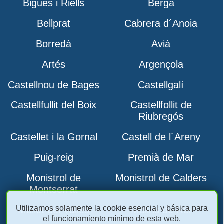
Bigues i Riells
Berga
Bellprat
Cabrera d´Anoia
Borredà
Avià
Artés
Argençola
Castellnou de Bages
Castellgalí
Castellfullit del Boix
Castellfollit de
Riubregós
Castellet i la Gornal
Castell de l´Areny
Puig-reig
Premià de Mar
Monistrol de
Monistrol de Calders
Montserrat
Utilizamos solamente la cookie esencial y básica para
Mollet del Vallès
Molins de Rei
el funcionamiento mínimo de esta web.