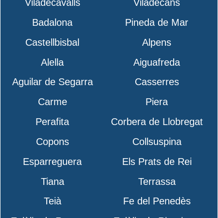
Viladecavalls
Viladecans
Badalona
Pineda de Mar
Castellbisbal
Alpens
Alella
Aiguafreda
Aguilar de Segarra
Casserres
Carme
Piera
Perafita
Corbera de Llobregat
Copons
Collsuspina
Esparreguera
Els Prats de Rei
Tiana
Terrassa
Teià
Fe del Penedès