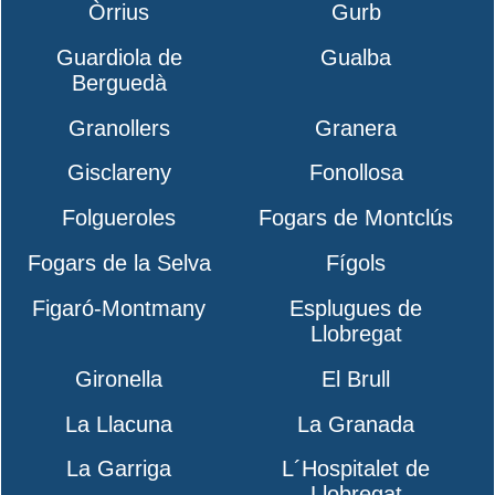
Òrrius
Gurb
Guardiola de
Gualba
Berguedà
Granollers
Granera
Gisclareny
Fonollosa
Folgueroles
Fogars de Montclús
Fogars de la Selva
Fígols
Figaró-Montmany
Esplugues de
Llobregat
Gironella
El Brull
La Llacuna
La Granada
La Garriga
L´Hospitalet de
Llobregat