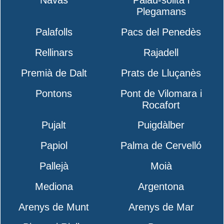
Navas
Palau-solità i
Plegamans
Palafolls
Pacs del Penedès
Rellinars
Rajadell
Premià de Dalt
Prats de Lluçanès
Pontons
Pont de Vilomara i
Rocafort
Pujalt
Puigdàlber
Papiol
Palma de Cervelló
Pallejà
Moià
Mediona
Argentona
Arenys de Munt
Arenys de Mar