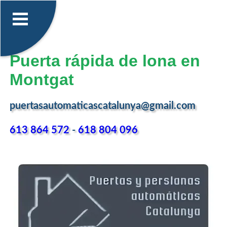
Puerta rápida de lona en
Montgat
puertasautomaticascatalunya@gmail.com
613 864 572
-
618 804 096