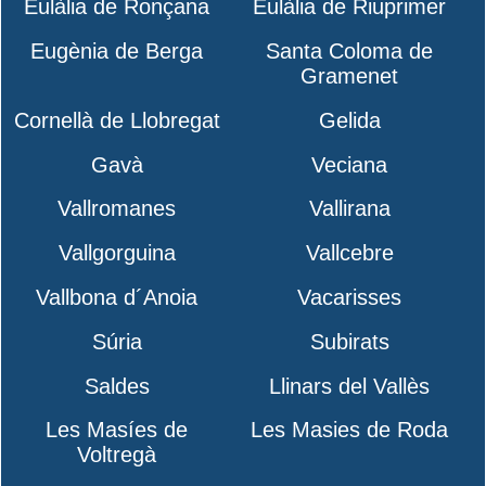
Eulàlia de Ronçana
Eulàlia de Riuprimer
Eugènia de Berga
Santa Coloma de
Gramenet
Cornellà de Llobregat
Gelida
Gavà
Veciana
Vallromanes
Vallirana
Vallgorguina
Vallcebre
Vallbona d´Anoia
Vacarisses
Súria
Subirats
Saldes
Llinars del Vallès
Les Masíes de
Les Masies de Roda
Voltregà