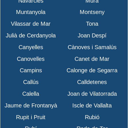
Navarcles
Mura
Muntanyola
Montseny
Vilassar de Mar
Tona
Julià de Cerdanyola
Joan Despí
Canyelles
Cànoves i Samalús
Canovelles
Canet de Mar
Campins
Calonge de Segarra
Callús
Calldetenes
Calella
Joan de Vilatorrada
Jaume de Frontanyà
Iscle de Vallalta
Rupit i Pruit
Rubió