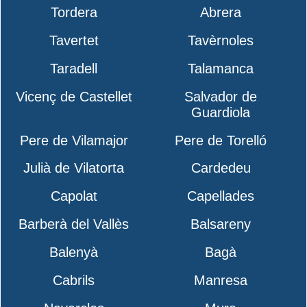
Tordera
Abrera
Tavertet
Tavèrnoles
Taradell
Talamanca
Vicenç de Castellet
Salvador de
Guardiola
Pere de Vilamajor
Pere de Torelló
Julià de Vilatorta
Cardedeu
Capolat
Capellades
Barberà del Vallès
Balsareny
Balenyà
Bagà
Cabrils
Manresa