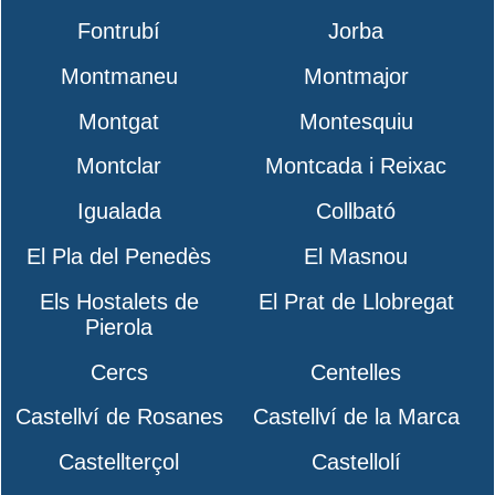
Fontrubí
Jorba
Montmaneu
Montmajor
Montgat
Montesquiu
Montclar
Montcada i Reixac
Igualada
Collbató
El Pla del Penedès
El Masnou
Els Hostalets de
El Prat de Llobregat
Pierola
Cercs
Centelles
Castellví de Rosanes
Castellví de la Marca
Castellterçol
Castellolí