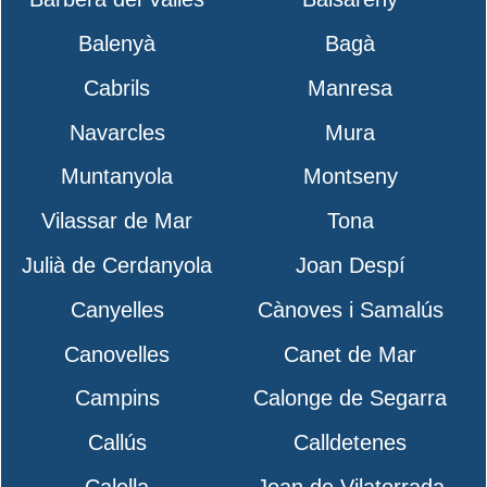
Balenyà
Bagà
Cabrils
Manresa
Navarcles
Mura
Muntanyola
Montseny
Vilassar de Mar
Tona
Julià de Cerdanyola
Joan Despí
Canyelles
Cànoves i Samalús
Canovelles
Canet de Mar
Campins
Calonge de Segarra
Callús
Calldetenes