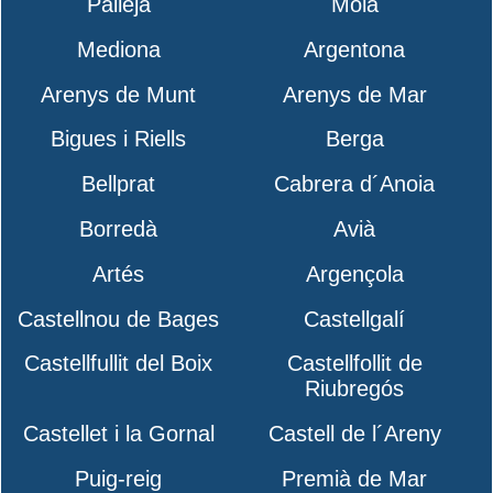
Pallejà
Moià
Mediona
Argentona
Arenys de Munt
Arenys de Mar
Bigues i Riells
Berga
Bellprat
Cabrera d´Anoia
Borredà
Avià
Artés
Argençola
Castellnou de Bages
Castellgalí
Castellfullit del Boix
Castellfollit de
Riubregós
Castellet i la Gornal
Castell de l´Areny
Puig-reig
Premià de Mar