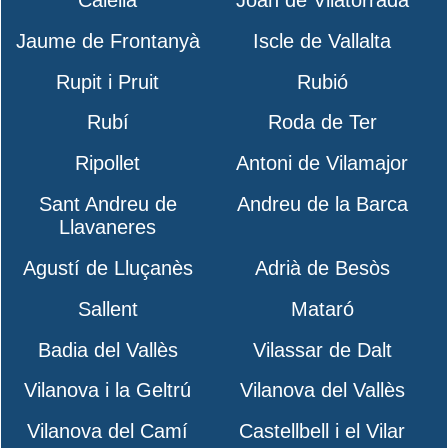
Calella
Joan de Vilatorrada
Jaume de Frontanyà
Iscle de Vallalta
Rupit i Pruit
Rubió
Rubí
Roda de Ter
Ripollet
Antoni de Vilamajor
Sant Andreu de
Andreu de la Barca
Llavaneres
Agustí de Lluçanès
Adrià de Besòs
Sallent
Mataró
Badia del Vallès
Vilassar de Dalt
Vilanova i la Geltrú
Vilanova del Vallès
Vilanova del Camí
Castellbell i el Vilar