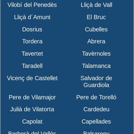
Vilobí del Penedès
Lliçà de Vall
Lliçà d´Amunt
El Bruc
Dosrius
Cubelles
Tordera
Abrera
Tavertet
Tavèrnoles
Taradell
Talamanca
Vicenç de Castellet
Salvador de
Guardiola
Pere de Vilamajor
Pere de Torelló
Julià de Vilatorta
Cardedeu
Capolat
Capellades
Barberà del Vallès
Balsareny