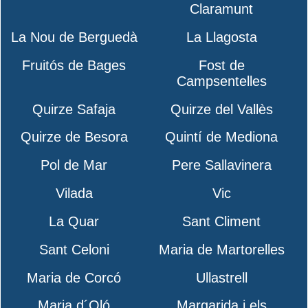
Claramunt
La Nou de Berguedà
La Llagosta
Fruitós de Bages
Fost de
Campsentelles
Quirze Safaja
Quirze del Vallès
Quirze de Besora
Quintí de Mediona
Pol de Mar
Pere Sallavinera
Vilada
Vic
La Quar
Sant Climent
Sant Celoni
Maria de Martorelles
Maria de Corcó
Ullastrell
Maria d´Oló
Margarida i els