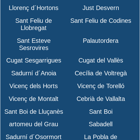
Llorenç d´Hortons
Just Desvern
Sant Feliu de
Sant Feliu de Codines
Llobregat
Sant Esteve
Palautordera
Sesrovires
Cugat Sesgarrigues
Cugat del Vallès
Sadurní d´Anoia
Cecília de Voltregà
Vicenç dels Horts
Vicenç de Torelló
Vicenç de Montalt
Cebrià de Vallalta
Sant Boi de Lluçanès
Sant Boi
artomeu del Grau
Sabadell
Sadurní d´Osormort
La Pobla de