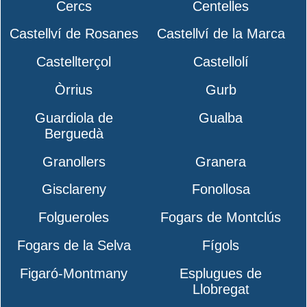
Cercs
Centelles
Castellví de Rosanes
Castellví de la Marca
Castellterçol
Castellolí
Òrrius
Gurb
Guardiola de
Gualba
Berguedà
Granollers
Granera
Gisclareny
Fonollosa
Folgueroles
Fogars de Montclús
Fogars de la Selva
Fígols
Figaró-Montmany
Esplugues de
Llobregat