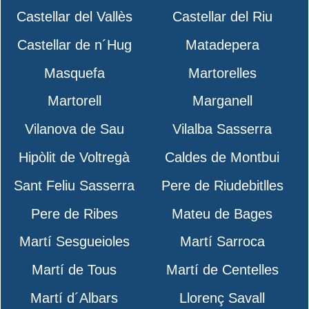
Castellar del Vallès
Castellar del Riu
Castellar de n´Hug
Matadepera
Masquefa
Martorelles
Martorell
Marganell
Vilanova de Sau
Vilalba Sasserra
Hipòlit de Voltregà
Caldes de Montbui
Sant Feliu Sasserra
Pere de Riudebitlles
Pere de Ribes
Mateu de Bages
Martí Sesgueioles
Martí Sarroca
Martí de Tous
Martí de Centelles
Martí d´Albars
Llorenç Savall