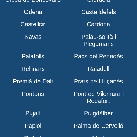
Òdena
Castelldefels
Castellcir
Cardona
Navas
Palau-solità i
Plegamans
Palafolls
Pacs del Penedès
Rellinars
Rajadell
Premià de Dalt
Prats de Lluçanès
Pontons
Pont de Vilomara i
Rocafort
Pujalt
Puigdàlber
Papiol
Palma de Cervelló