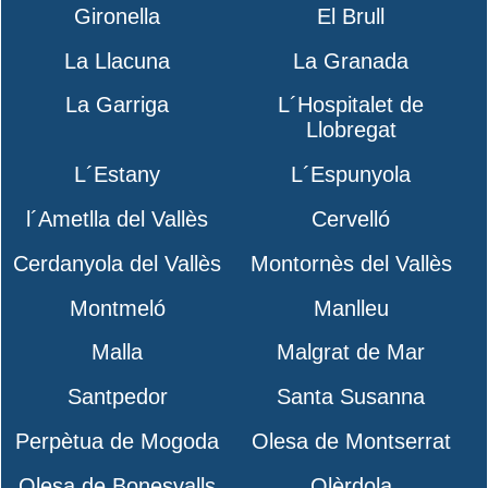
Gironella
El Brull
La Llacuna
La Granada
La Garriga
L´Hospitalet de
Llobregat
L´Estany
L´Espunyola
l´Ametlla del Vallès
Cervelló
Cerdanyola del Vallès
Montornès del Vallès
Montmeló
Manlleu
Malla
Malgrat de Mar
Santpedor
Santa Susanna
Perpètua de Mogoda
Olesa de Montserrat
Olesa de Bonesvalls
Olèrdola