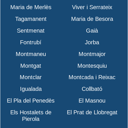
Maria de Merlès
Viver i Serrateix
Tagamanent
Maria de Besora
Sentmenat
Gaià
Fontrubí
Jorba
Montmaneu
Montmajor
Montgat
Montesquiu
Montclar
Montcada i Reixac
Igualada
Collbató
El Pla del Penedès
El Masnou
Els Hostalets de
El Prat de Llobregat
Pierola