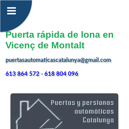
Puerta rápida de lona en
Vicenç de Montalt
puertasautomaticascatalunya@gmail.com
613 864 572
-
618 804 096