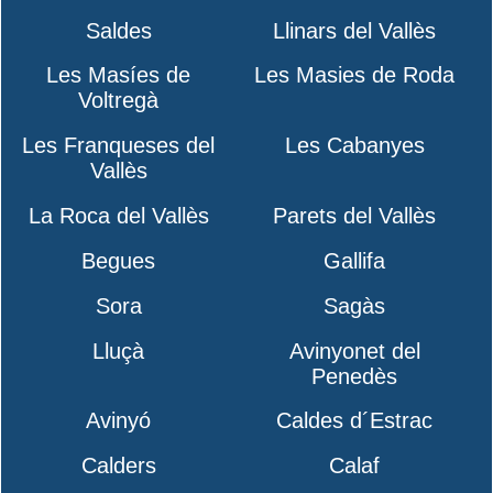
Saldes
Llinars del Vallès
Les Masíes de
Les Masies de Roda
Voltregà
Les Franqueses del
Les Cabanyes
Vallès
La Roca del Vallès
Parets del Vallès
Begues
Gallifa
Sora
Sagàs
Lluçà
Avinyonet del
Penedès
Avinyó
Caldes d´Estrac
Calders
Calaf