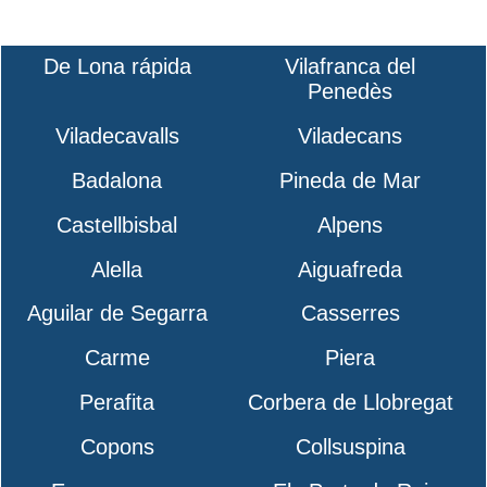
De Lona rápida
Vilafranca del
Penedès
Viladecavalls
Viladecans
Badalona
Pineda de Mar
Castellbisbal
Alpens
Alella
Aiguafreda
Aguilar de Segarra
Casserres
Carme
Piera
Perafita
Corbera de Llobregat
Copons
Collsuspina