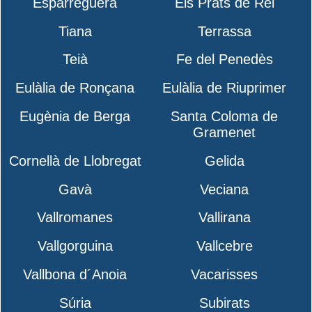
Esparreguera
Els Prats de Rei
Tiana
Terrassa
Teià
Fe del Penedès
Eulàlia de Ronçana
Eulàlia de Riuprimer
Eugènia de Berga
Santa Coloma de
Gramenet
Cornellà de Llobregat
Gelida
Gavà
Veciana
Vallromanes
Vallirana
Vallgorguina
Vallcebre
Vallbona d´Anoia
Vacarisses
Súria
Subirats