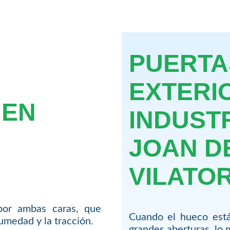
PUERTA
EXTERI
 EN
INDUST
JOAN D
VILATO
por ambas caras, que
Cuando el hueco está
humedad y la tracción.
grandes aberturas, lo 