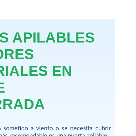
S APILABLES
ORES
RIALES EN
E
RRADA
 sometido a viento o se necesita cubrir
más recomendable es una puerta apilable.