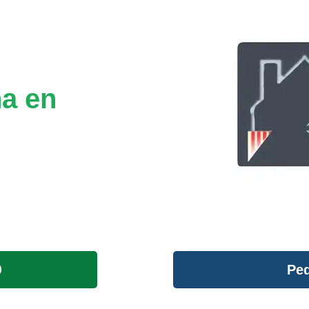
na en
Ped