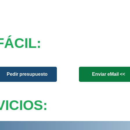
FÁCIL:
Pedir presupuesto
Enviar eMail <<
ICIOS: