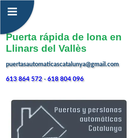
Puerta rápida de lona en
Llinars del Vallès
puertasautomaticascatalunya@gmail.com
613 864 572
-
618 804 096