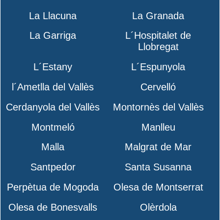
La Llacuna
La Granada
La Garriga
L´Hospitalet de
Llobregat
L´Estany
L´Espunyola
l´Ametlla del Vallès
Cervelló
Cerdanyola del Vallès
Montornès del Vallès
Montmeló
Manlleu
Malla
Malgrat de Mar
Santpedor
Santa Susanna
Perpètua de Mogoda
Olesa de Montserrat
Olesa de Bonesvalls
Olèrdola