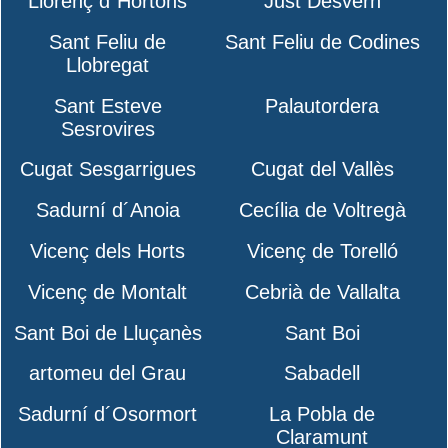
Llorenç d´Hortons
Just Desvern
Sant Feliu de
Sant Feliu de Codines
Llobregat
Sant Esteve
Palautordera
Sesrovires
Cugat Sesgarrigues
Cugat del Vallès
Sadurní d´Anoia
Cecília de Voltregà
Vicenç dels Horts
Vicenç de Torelló
Vicenç de Montalt
Cebrià de Vallalta
Sant Boi de Lluçanès
Sant Boi
artomeu del Grau
Sabadell
Sadurní d´Osormort
La Pobla de
Claramunt