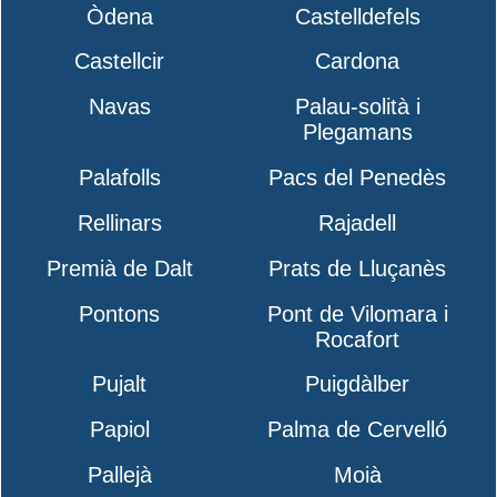
Òdena
Castelldefels
Castellcir
Cardona
Navas
Palau-solità i
Plegamans
Palafolls
Pacs del Penedès
Rellinars
Rajadell
Premià de Dalt
Prats de Lluçanès
Pontons
Pont de Vilomara i
Rocafort
Pujalt
Puigdàlber
Papiol
Palma de Cervelló
Pallejà
Moià