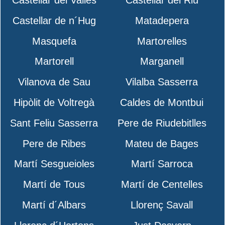
Castellar de n´Hug
Matadepera
Masquefa
Martorelles
Martorell
Marganell
Vilanova de Sau
Vilalba Sasserra
Hipòlit de Voltregà
Caldes de Montbui
Sant Feliu Sasserra
Pere de Riudebitlles
Pere de Ribes
Mateu de Bages
Martí Sesgueioles
Martí Sarroca
Martí de Tous
Martí de Centelles
Martí d´Albars
Llorenç Savall