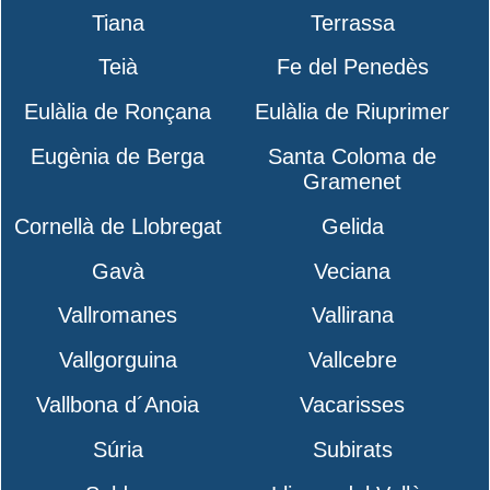
Tiana
Terrassa
Teià
Fe del Penedès
Eulàlia de Ronçana
Eulàlia de Riuprimer
Eugènia de Berga
Santa Coloma de
Gramenet
Cornellà de Llobregat
Gelida
Gavà
Veciana
Vallromanes
Vallirana
Vallgorguina
Vallcebre
Vallbona d´Anoia
Vacarisses
Súria
Subirats