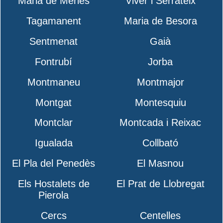
Maria de Merlès
Viver i Serrateix
Tagamanent
Maria de Besora
Sentmenat
Gaià
Fontrubí
Jorba
Montmaneu
Montmajor
Montgat
Montesquiu
Montclar
Montcada i Reixac
Igualada
Collbató
El Pla del Penedès
El Masnou
Els Hostalets de
El Prat de Llobregat
Pierola
Cercs
Centelles