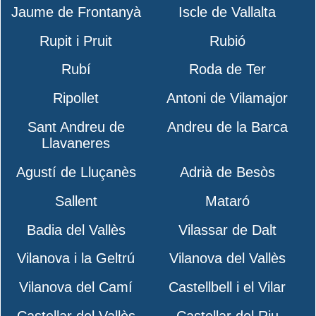
Jaume de Frontanyà
Iscle de Vallalta
Rupit i Pruit
Rubió
Rubí
Roda de Ter
Ripollet
Antoni de Vilamajor
Sant Andreu de
Andreu de la Barca
Llavaneres
Agustí de Lluçanès
Adrià de Besòs
Sallent
Mataró
Badia del Vallès
Vilassar de Dalt
Vilanova i la Geltrú
Vilanova del Vallès
Vilanova del Camí
Castellbell i el Vilar
Castellar del Vallès
Castellar del Riu