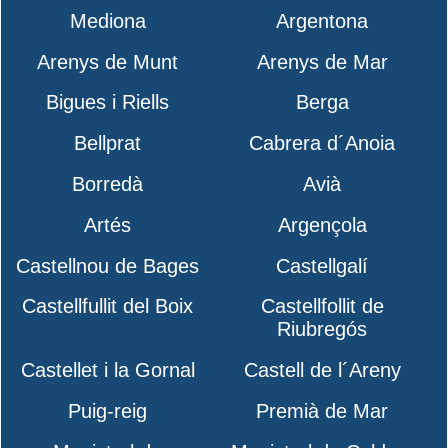
Mediona
Argentona
Arenys de Munt
Arenys de Mar
Bigues i Riells
Berga
Bellprat
Cabrera d´Anoia
Borredà
Avià
Artés
Argençola
Castellnou de Bages
Castellgalí
Castellfullit del Boix
Castellfollit de
Riubregós
Castellet i la Gornal
Castell de l´Areny
Puig-reig
Premià de Mar