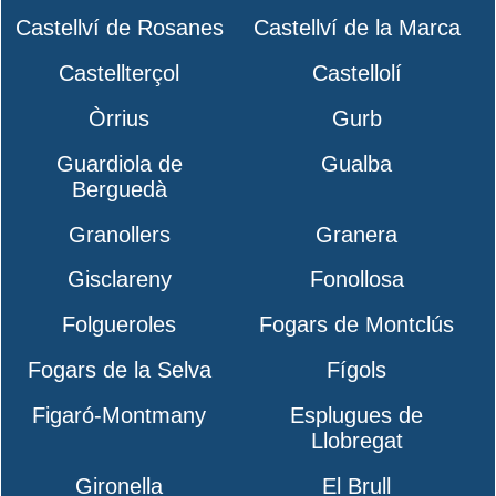
Castellví de Rosanes
Castellví de la Marca
Castellterçol
Castellolí
Òrrius
Gurb
Guardiola de
Gualba
Berguedà
Granollers
Granera
Gisclareny
Fonollosa
Folgueroles
Fogars de Montclús
Fogars de la Selva
Fígols
Figaró-Montmany
Esplugues de
Llobregat
Gironella
El Brull