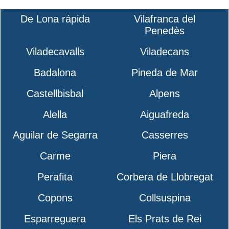
De Lona rápida
Vilafranca del
Penedès
Viladecavalls
Viladecans
Badalona
Pineda de Mar
Castellbisbal
Alpens
Alella
Aiguafreda
Aguilar de Segarra
Casserres
Carme
Piera
Perafita
Corbera de Llobregat
Copons
Collsuspina
Esparreguera
Els Prats de Rei