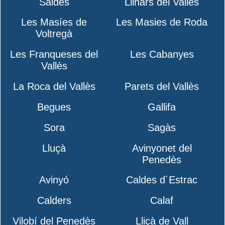
Saldes
Llinars del Vallès
Les Masíes de
Les Masies de Roda
Voltregà
Les Franqueses del
Les Cabanyes
Vallès
La Roca del Vallès
Parets del Vallès
Begues
Gallifa
Sora
Sagàs
Lluçà
Avinyonet del
Penedès
Avinyó
Caldes d´Estrac
Calders
Calaf
Vilobí del Penedès
Lliçà de Vall