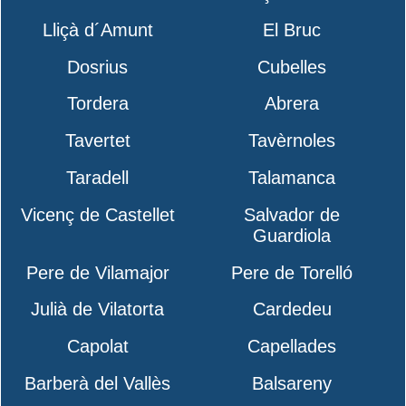
Lliçà d´Amunt
El Bruc
Dosrius
Cubelles
Tordera
Abrera
Tavertet
Tavèrnoles
Taradell
Talamanca
Vicenç de Castellet
Salvador de
Guardiola
Pere de Vilamajor
Pere de Torelló
Julià de Vilatorta
Cardedeu
Capolat
Capellades
Barberà del Vallès
Balsareny