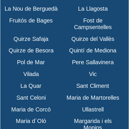
La Nou de Berguedà
La Llagosta
Fruitós de Bages
Fost de
Campsentelles
Quirze Safaja
Quirze del Vallès
Quirze de Besora
Quintí de Mediona
Pol de Mar
Pere Sallavinera
Vilada
Vic
La Quar
Sant Climent
Sant Celoni
Maria de Martorelles
Maria de Corcó
Ullastrell
Maria d´Oló
Margarida i els
Monjos