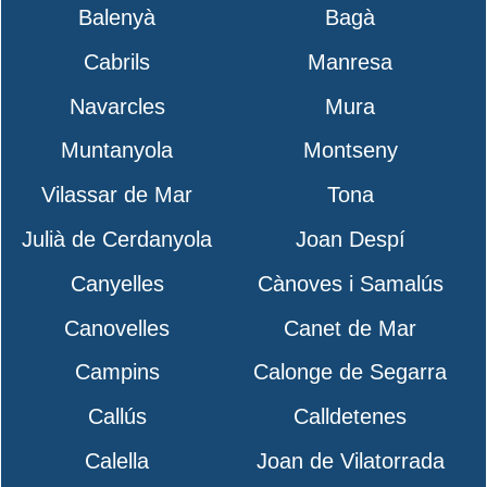
Balenyà
Bagà
Cabrils
Manresa
Navarcles
Mura
Muntanyola
Montseny
Vilassar de Mar
Tona
Julià de Cerdanyola
Joan Despí
Canyelles
Cànoves i Samalús
Canovelles
Canet de Mar
Campins
Calonge de Segarra
Callús
Calldetenes
Calella
Joan de Vilatorrada