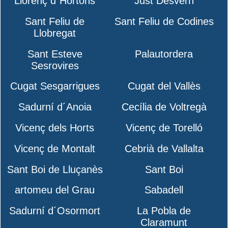
Llorenç d´Hortons
Just Desvern
Sant Feliu de
Sant Feliu de Codines
Llobregat
Sant Esteve
Palautordera
Sesrovires
Cugat Sesgarrigues
Cugat del Vallès
Sadurní d´Anoia
Cecília de Voltregà
Vicenç dels Horts
Vicenç de Torelló
Vicenç de Montalt
Cebrià de Vallalta
Sant Boi de Lluçanès
Sant Boi
artomeu del Grau
Sabadell
Sadurní d´Osormort
La Pobla de
Claramunt