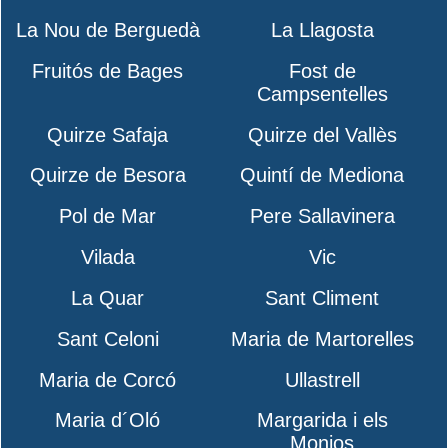
La Nou de Berguedà
La Llagosta
Fruitós de Bages
Fost de
Campsentelles
Quirze Safaja
Quirze del Vallès
Quirze de Besora
Quintí de Mediona
Pol de Mar
Pere Sallavinera
Vilada
Vic
La Quar
Sant Climent
Sant Celoni
Maria de Martorelles
Maria de Corcó
Ullastrell
Maria d´Oló
Margarida i els
Monjos