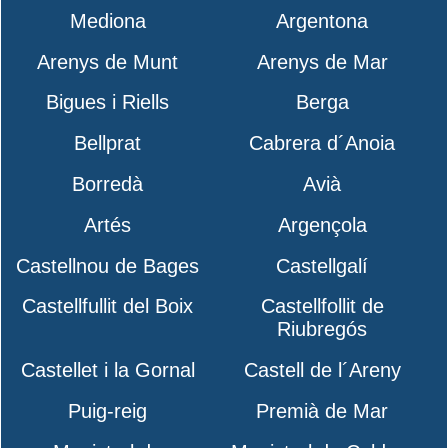
Mediona
Argentona
Arenys de Munt
Arenys de Mar
Bigues i Riells
Berga
Bellprat
Cabrera d´Anoia
Borredà
Avià
Artés
Argençola
Castellnou de Bages
Castellgalí
Castellfullit del Boix
Castellfollit de
Riubregós
Castellet i la Gornal
Castell de l´Areny
Puig-reig
Premià de Mar