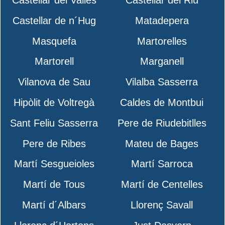
Castellar de n´Hug
Matadepera
Masquefa
Martorelles
Martorell
Marganell
Vilanova de Sau
Vilalba Sasserra
Hipòlit de Voltregà
Caldes de Montbui
Sant Feliu Sasserra
Pere de Riudebitlles
Pere de Ribes
Mateu de Bages
Martí Sesgueioles
Martí Sarroca
Martí de Tous
Martí de Centelles
Martí d´Albars
Llorenç Savall