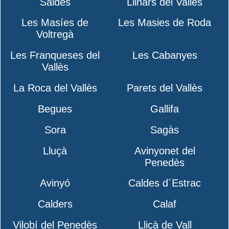
Saldes
Llinars del Vallès
Les Masíes de
Les Masies de Roda
Voltregà
Les Franqueses del
Les Cabanyes
Vallès
La Roca del Vallès
Parets del Vallès
Begues
Gallifa
Sora
Sagàs
Lluçà
Avinyonet del
Penedès
Avinyó
Caldes d´Estrac
Calders
Calaf
Vilobí del Penedès
Lliçà de Vall