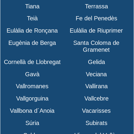
Tiana
Terrassa
Teià
Fe del Penedès
Eulàlia de Ronçana
Eulàlia de Riuprimer
Eugènia de Berga
Santa Coloma de
Gramenet
Cornellà de Llobregat
Gelida
Gavà
Veciana
Vallromanes
Vallirana
Vallgorguina
Vallcebre
Vallbona d´Anoia
Vacarisses
Súria
Subirats