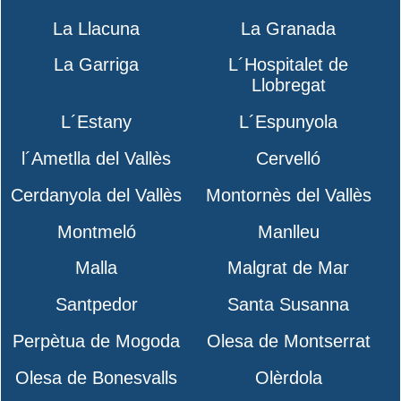
La Llacuna
La Granada
La Garriga
L´Hospitalet de
Llobregat
L´Estany
L´Espunyola
l´Ametlla del Vallès
Cervelló
Cerdanyola del Vallès
Montornès del Vallès
Montmeló
Manlleu
Malla
Malgrat de Mar
Santpedor
Santa Susanna
Perpètua de Mogoda
Olesa de Montserrat
Olesa de Bonesvalls
Olèrdola