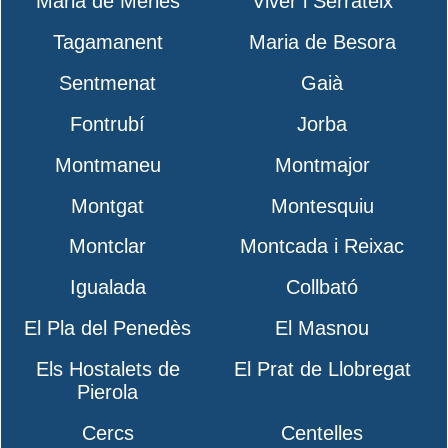
Maria de Merlès
Viver i Serrateix
Tagamanent
Maria de Besora
Sentmenat
Gaià
Fontrubí
Jorba
Montmaneu
Montmajor
Montgat
Montesquiu
Montclar
Montcada i Reixac
Igualada
Collbató
El Pla del Penedès
El Masnou
Els Hostalets de
El Prat de Llobregat
Pierola
Cercs
Centelles