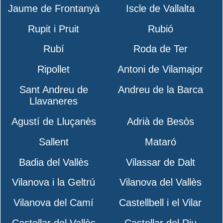
Jaume de Frontanyà
Iscle de Vallalta
Rupit i Pruit
Rubió
Rubí
Roda de Ter
Ripollet
Antoni de Vilamajor
Sant Andreu de
Andreu de la Barca
Llavaneres
Agustí de Lluçanès
Adrià de Besòs
Sallent
Mataró
Badia del Vallès
Vilassar de Dalt
Vilanova i la Geltrú
Vilanova del Vallès
Vilanova del Camí
Castellbell i el Vilar
Castellar del Vallès
Castellar del Riu