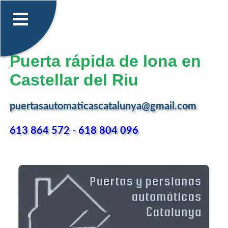
Puerta rápida de lona en
Castellar del Riu
puertasautomaticascatalunya@gmail.com
613 864 572
-
618 804 096