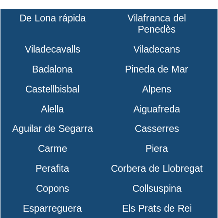
De Lona rápida
Vilafranca del
Penedès
Viladecavalls
Viladecans
Badalona
Pineda de Mar
Castellbisbal
Alpens
Alella
Aiguafreda
Aguilar de Segarra
Casserres
Carme
Piera
Perafita
Corbera de Llobregat
Copons
Collsuspina
Esparreguera
Els Prats de Rei