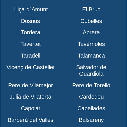
Lliçà d´Amunt
El Bruc
Dosrius
Cubelles
Tordera
Abrera
Tavertet
Tavèrnoles
Taradell
Talamanca
Vicenç de Castellet
Salvador de
Guardiola
Pere de Vilamajor
Pere de Torelló
Julià de Vilatorta
Cardedeu
Capolat
Capellades
Barberà del Vallès
Balsareny