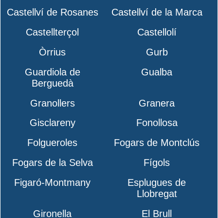
Castellví de Rosanes
Castellví de la Marca
Castellterçol
Castellolí
Òrrius
Gurb
Guardiola de
Gualba
Berguedà
Granollers
Granera
Gisclareny
Fonollosa
Folgueroles
Fogars de Montclús
Fogars de la Selva
Fígols
Figaró-Montmany
Esplugues de
Llobregat
Gironella
El Brull