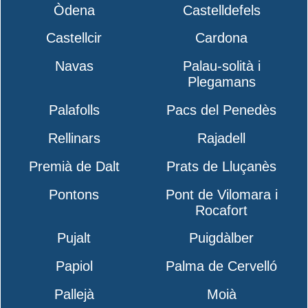
Òdena
Castelldefels
Castellcir
Cardona
Navas
Palau-solità i
Plegamans
Palafolls
Pacs del Penedès
Rellinars
Rajadell
Premià de Dalt
Prats de Lluçanès
Pontons
Pont de Vilomara i
Rocafort
Pujalt
Puigdàlber
Papiol
Palma de Cervelló
Pallejà
Moià