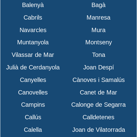
Balenyà
Bagà
Cabrils
Manresa
Navarcles
Mura
Muntanyola
Montseny
Vilassar de Mar
Tona
Julià de Cerdanyola
Joan Despí
Canyelles
Cànoves i Samalús
Canovelles
Canet de Mar
Campins
Calonge de Segarra
Callús
Calldetenes
Calella
Joan de Vilatorrada