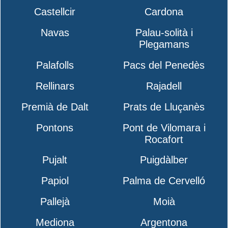
Castellcir
Cardona
Navas
Palau-solità i
Plegamans
Palafolls
Pacs del Penedès
Rellinars
Rajadell
Premià de Dalt
Prats de Lluçanès
Pontons
Pont de Vilomara i
Rocafort
Pujalt
Puigdàlber
Papiol
Palma de Cervelló
Pallejà
Moià
Mediona
Argentona