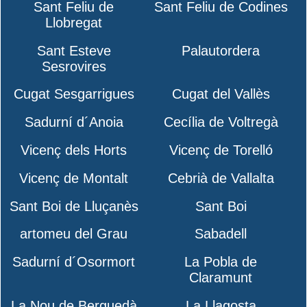
Sant Feliu de
Sant Feliu de Codines
Llobregat
Sant Esteve
Palautordera
Sesrovires
Cugat Sesgarrigues
Cugat del Vallès
Sadurní d´Anoia
Cecília de Voltregà
Vicenç dels Horts
Vicenç de Torelló
Vicenç de Montalt
Cebrià de Vallalta
Sant Boi de Lluçanès
Sant Boi
artomeu del Grau
Sabadell
Sadurní d´Osormort
La Pobla de
Claramunt
La Nou de Berguedà
La Llagosta