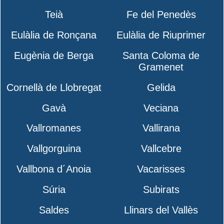
Teià
Fe del Penedès
Eulàlia de Ronçana
Eulàlia de Riuprimer
Eugènia de Berga
Santa Coloma de
Gramenet
Cornellà de Llobregat
Gelida
Gavà
Veciana
Vallromanes
Vallirana
Vallgorguina
Vallcebre
Vallbona d´Anoia
Vacarisses
Súria
Subirats
Saldes
Llinars del Vallès