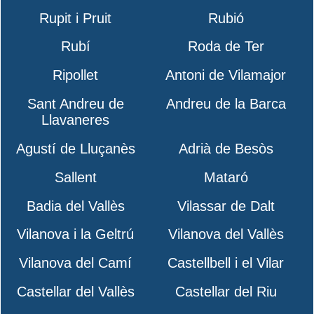
Rupit i Pruit
Rubió
Rubí
Roda de Ter
Ripollet
Antoni de Vilamajor
Sant Andreu de
Andreu de la Barca
Llavaneres
Agustí de Lluçanès
Adrià de Besòs
Sallent
Mataró
Badia del Vallès
Vilassar de Dalt
Vilanova i la Geltrú
Vilanova del Vallès
Vilanova del Camí
Castellbell i el Vilar
Castellar del Vallès
Castellar del Riu