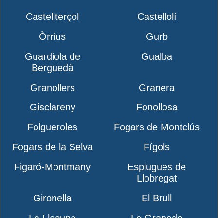
Castellterçol
Castellolí
Òrrius
Gurb
Guardiola de
Gualba
Berguedà
Granollers
Granera
Gisclareny
Fonollosa
Folgueroles
Fogars de Montclús
Fogars de la Selva
Fígols
Figaró-Montmany
Esplugues de
Llobregat
Gironella
El Brull
La Llacuna
La Granada