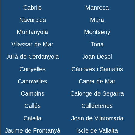
Cabrils
Manresa
Navarcles
Mura
Muntanyola
Montseny
Vilassar de Mar
Tona
Julià de Cerdanyola
Joan Despí
Canyelles
Cànoves i Samalús
Canovelles
Canet de Mar
Campins
Calonge de Segarra
Callús
Calldetenes
Calella
Joan de Vilatorrada
Jaume de Frontanyà
Iscle de Vallalta