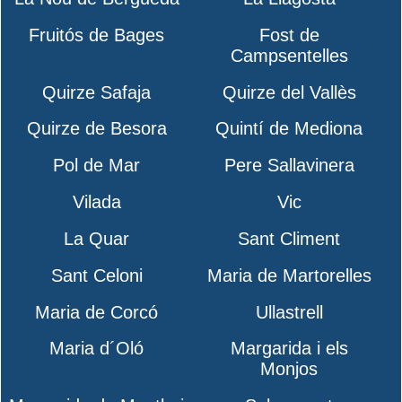
Fruitós de Bages
Fost de
Campsentelles
Quirze Safaja
Quirze del Vallès
Quirze de Besora
Quintí de Mediona
Pol de Mar
Pere Sallavinera
Vilada
Vic
La Quar
Sant Climent
Sant Celoni
Maria de Martorelles
Maria de Corcó
Ullastrell
Maria d´Oló
Margarida i els
Monjos