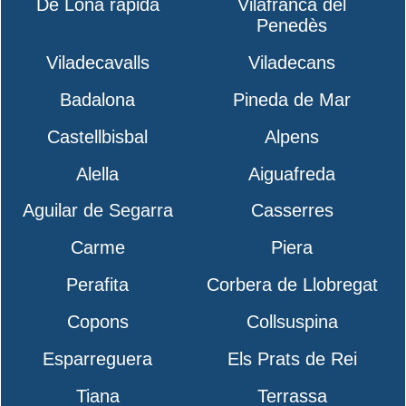
De Lona rápida
Vilafranca del
Penedès
Viladecavalls
Viladecans
Badalona
Pineda de Mar
Castellbisbal
Alpens
Alella
Aiguafreda
Aguilar de Segarra
Casserres
Carme
Piera
Perafita
Corbera de Llobregat
Copons
Collsuspina
Esparreguera
Els Prats de Rei
Tiana
Terrassa