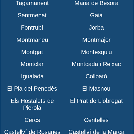
Tagamanent
Maria de Besora
Sentmenat
Gaià
Fontrubí
Jorba
Montmaneu
Montmajor
Montgat
Montesquiu
Montclar
Montcada i Reixac
Igualada
Collbató
El Pla del Penedès
El Masnou
Els Hostalets de
El Prat de Llobregat
Pierola
Cercs
Centelles
Castellví de Rosanes
Castellví de la Marca