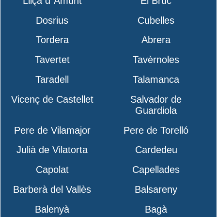
Lliçà d´Amunt
El Bruc
Dosrius
Cubelles
Tordera
Abrera
Tavertet
Tavèrnoles
Taradell
Talamanca
Vicenç de Castellet
Salvador de
Guardiola
Pere de Vilamajor
Pere de Torelló
Julià de Vilatorta
Cardedeu
Capolat
Capellades
Barberà del Vallès
Balsareny
Balenyà
Bagà