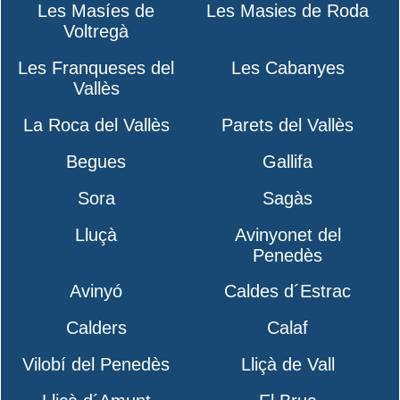
Les Masíes de
Les Masies de Roda
Voltregà
Les Franqueses del
Les Cabanyes
Vallès
La Roca del Vallès
Parets del Vallès
Begues
Gallifa
Sora
Sagàs
Lluçà
Avinyonet del
Penedès
Avinyó
Caldes d´Estrac
Calders
Calaf
Vilobí del Penedès
Lliçà de Vall