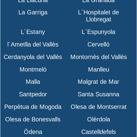
La Garriga
L´Hospitalet de
Llobregat
L´Estany
L´Espunyola
l´Ametlla del Vallès
Cervelló
Cerdanyola del Vallès
Montornès del Vallès
Montmeló
Manlleu
Malla
Malgrat de Mar
Santpedor
Santa Susanna
Perpètua de Mogoda
Olesa de Montserrat
Olesa de Bonesvalls
Olèrdola
Òdena
Castelldefels