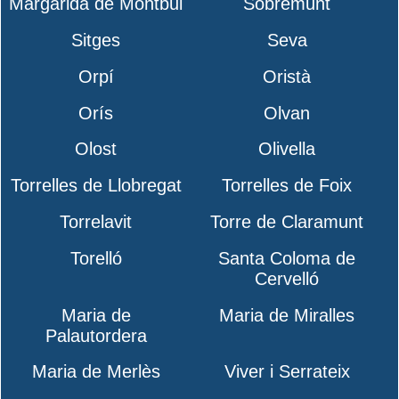
Margarida de Montbui
Sobremunt
Sitges
Seva
Orpí
Oristà
Orís
Olvan
Olost
Olivella
Torrelles de Llobregat
Torrelles de Foix
Torrelavit
Torre de Claramunt
Torelló
Santa Coloma de
Cervelló
Maria de
Maria de Miralles
Palautordera
Maria de Merlès
Viver i Serrateix