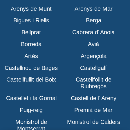
Arenys de Munt
Arenys de Mar
Bigues i Riells
Berga
Bellprat
Cabrera d´Anoia
Borredà
Avià
Artés
Argençola
Castellnou de Bages
Castellgalí
Castellfullit del Boix
Castellfollit de
Riubregós
Castellet i la Gornal
Castell de l´Areny
Puig-reig
Premià de Mar
Monistrol de
Monistrol de Calders
Montserrat