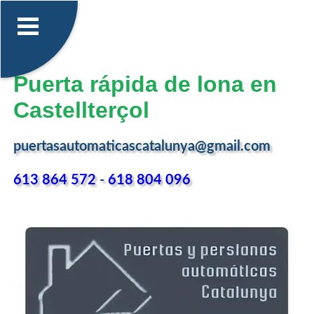
Puerta rápida de lona en
Castellterçol
puertasautomaticascatalunya@gmail.com
613 864 572
-
618 804 096