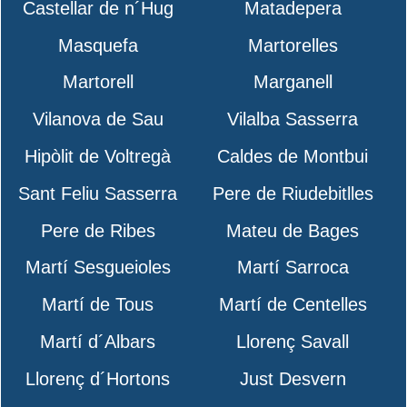
Castellar de n´Hug
Matadepera
Masquefa
Martorelles
Martorell
Marganell
Vilanova de Sau
Vilalba Sasserra
Hipòlit de Voltregà
Caldes de Montbui
Sant Feliu Sasserra
Pere de Riudebitlles
Pere de Ribes
Mateu de Bages
Martí Sesgueioles
Martí Sarroca
Martí de Tous
Martí de Centelles
Martí d´Albars
Llorenç Savall
Llorenç d´Hortons
Just Desvern