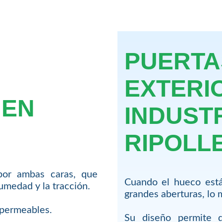
PUERTA
EXTERI
 EN
INDUST
RIPOLL
por ambas caras, que
Cuando el hueco está
humedad y la tracción.
grandes aberturas, lo 
impermeables.
Su diseño permite q