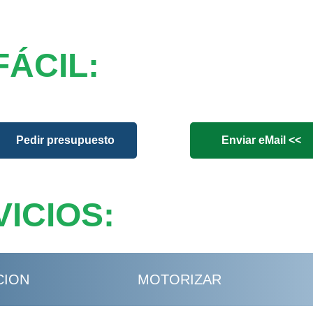
FÁCIL:
Pedir presupuesto
Enviar eMail <<
ICIOS:
CION
MOTORIZAR