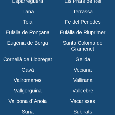
Esparreguera
Els Prats de Rei
Tiana
Terrassa
Teià
Fe del Penedès
Eulàlia de Ronçana
Eulàlia de Riuprimer
Eugènia de Berga
Santa Coloma de
Gramenet
Cornellà de Llobregat
Gelida
Gavà
Veciana
Vallromanes
Vallirana
Vallgorguina
Vallcebre
Vallbona d´Anoia
Vacarisses
Súria
Subirats