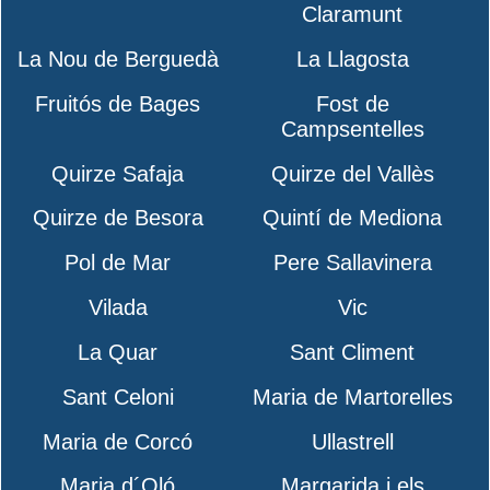
Claramunt
La Nou de Berguedà
La Llagosta
Fruitós de Bages
Fost de
Campsentelles
Quirze Safaja
Quirze del Vallès
Quirze de Besora
Quintí de Mediona
Pol de Mar
Pere Sallavinera
Vilada
Vic
La Quar
Sant Climent
Sant Celoni
Maria de Martorelles
Maria de Corcó
Ullastrell
Maria d´Oló
Margarida i els