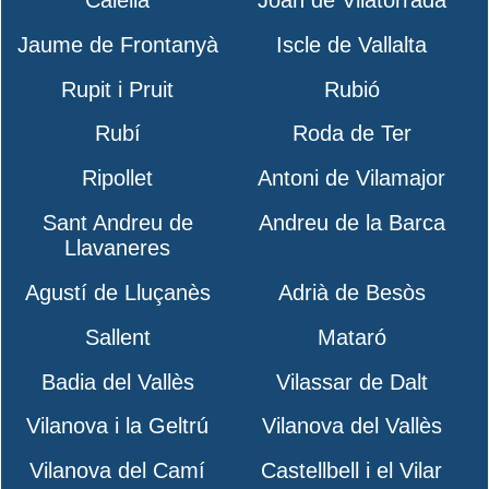
Calella
Joan de Vilatorrada
Jaume de Frontanyà
Iscle de Vallalta
Rupit i Pruit
Rubió
Rubí
Roda de Ter
Ripollet
Antoni de Vilamajor
Sant Andreu de
Andreu de la Barca
Llavaneres
Agustí de Lluçanès
Adrià de Besòs
Sallent
Mataró
Badia del Vallès
Vilassar de Dalt
Vilanova i la Geltrú
Vilanova del Vallès
Vilanova del Camí
Castellbell i el Vilar