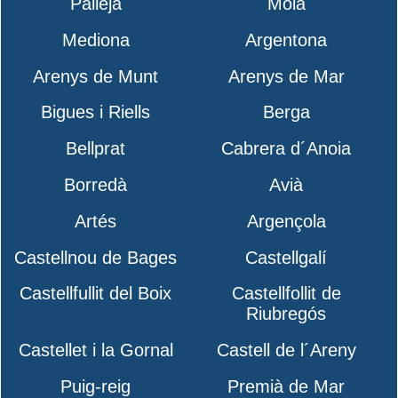
Pallejà
Moià
Mediona
Argentona
Arenys de Munt
Arenys de Mar
Bigues i Riells
Berga
Bellprat
Cabrera d´Anoia
Borredà
Avià
Artés
Argençola
Castellnou de Bages
Castellgalí
Castellfullit del Boix
Castellfollit de
Riubregós
Castellet i la Gornal
Castell de l´Areny
Puig-reig
Premià de Mar