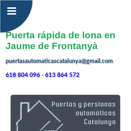
Puerta rápida de lona en
Jaume de Frontanyà
puertasautomaticascatalunya@gmail.com
618 804 096
-
613 864 572