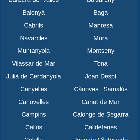
Balenyà
Bagà
Cabrils
Manresa
Navarcles
Mura
Muntanyola
Montseny
Vilassar de Mar
Tona
Julià de Cerdanyola
Joan Despí
Canyelles
Cànoves i Samalús
Canovelles
Canet de Mar
Campins
Calonge de Segarra
Callús
Calldetenes