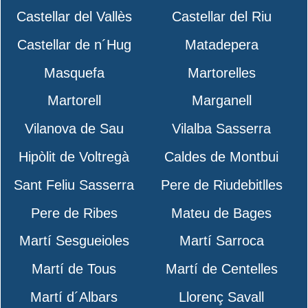
Castellar del Vallès
Castellar del Riu
Castellar de n´Hug
Matadepera
Masquefa
Martorelles
Martorell
Marganell
Vilanova de Sau
Vilalba Sasserra
Hipòlit de Voltregà
Caldes de Montbui
Sant Feliu Sasserra
Pere de Riudebitlles
Pere de Ribes
Mateu de Bages
Martí Sesgueioles
Martí Sarroca
Martí de Tous
Martí de Centelles
Martí d´Albars
Llorenç Savall