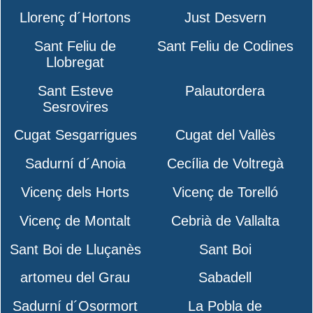
Llorenç d´Hortons
Just Desvern
Sant Feliu de
Sant Feliu de Codines
Llobregat
Sant Esteve
Palautordera
Sesrovires
Cugat Sesgarrigues
Cugat del Vallès
Sadurní d´Anoia
Cecília de Voltregà
Vicenç dels Horts
Vicenç de Torelló
Vicenç de Montalt
Cebrià de Vallalta
Sant Boi de Lluçanès
Sant Boi
artomeu del Grau
Sabadell
Sadurní d´Osormort
La Pobla de