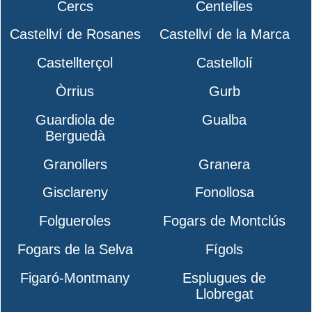
Cercs
Centelles
Castellví de Rosanes
Castellví de la Marca
Castellterçol
Castellolí
Òrrius
Gurb
Guardiola de
Gualba
Berguedà
Granollers
Granera
Gisclareny
Fonollosa
Folgueroles
Fogars de Montclús
Fogars de la Selva
Fígols
Figaró-Montmany
Esplugues de
Llobregat