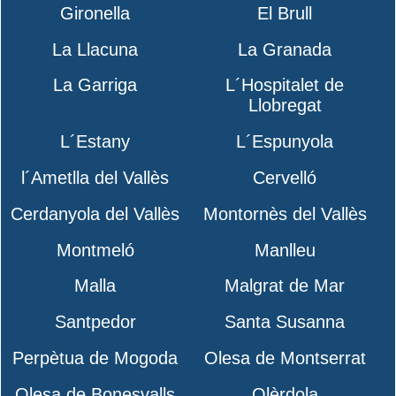
Gironella
El Brull
La Llacuna
La Granada
La Garriga
L´Hospitalet de
Llobregat
L´Estany
L´Espunyola
l´Ametlla del Vallès
Cervelló
Cerdanyola del Vallès
Montornès del Vallès
Montmeló
Manlleu
Malla
Malgrat de Mar
Santpedor
Santa Susanna
Perpètua de Mogoda
Olesa de Montserrat
Olesa de Bonesvalls
Olèrdola