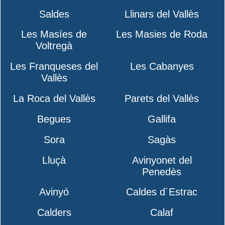
Saldes
Llinars del Vallès
Les Masíes de
Les Masies de Roda
Voltregà
Les Franqueses del
Les Cabanyes
Vallès
La Roca del Vallès
Parets del Vallès
Begues
Gallifa
Sora
Sagàs
Lluçà
Avinyonet del
Penedès
Avinyó
Caldes d´Estrac
Calders
Calaf