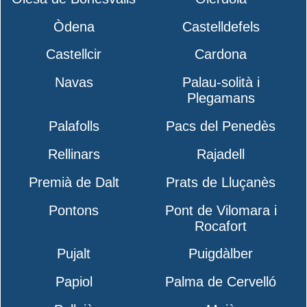
Òdena
Castelldefels
Castellcir
Cardona
Navas
Palau-solità i
Plegamans
Palafolls
Pacs del Penedès
Rellinars
Rajadell
Premià de Dalt
Prats de Lluçanès
Pontons
Pont de Vilomara i
Rocafort
Pujalt
Puigdàlber
Papiol
Palma de Cervelló