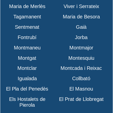
Maria de Merlès
Viver i Serrateix
Tagamanent
Maria de Besora
Sentmenat
Gaià
Fontrubí
Jorba
Montmaneu
Montmajor
Montgat
Montesquiu
Montclar
Montcada i Reixac
Igualada
Collbató
El Pla del Penedès
El Masnou
Els Hostalets de
El Prat de Llobregat
Pierola