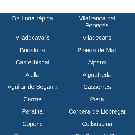
De Lona rápida
Vilafranca del
Penedès
Viladecavalls
Viladecans
Badalona
Pineda de Mar
Castellbisbal
Alpens
Alella
Aiguafreda
Aguilar de Segarra
Casserres
Carme
Piera
Perafita
Corbera de Llobregat
Copons
Collsuspina