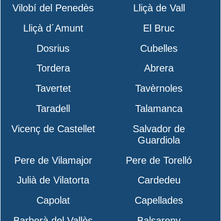
Vilobí del Penedès
Lliçà de Vall
Lliçà d´Amunt
El Bruc
Dosrius
Cubelles
Tordera
Abrera
Tavertet
Tavèrnoles
Taradell
Talamanca
Vicenç de Castellet
Salvador de
Guardiola
Pere de Vilamajor
Pere de Torelló
Julià de Vilatorta
Cardedeu
Capolat
Capellades
Barberà del Vallès
Balsareny