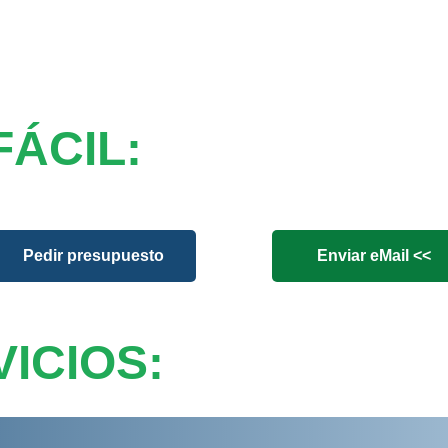
FÁCIL:
Pedir presupuesto
Enviar eMail <<
ICIOS: