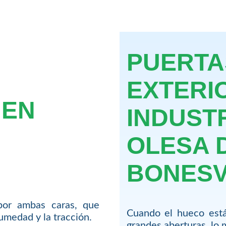
PUERTA
EXTERI
 EN
INDUST
OLESA 
BONESV
por ambas caras, que
Cuando el hueco está
humedad y la tracción.
grandes aberturas, lo 