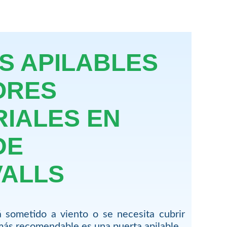
S APILABLES
ORES
RIALES EN
DE
ALLS
 sometido a viento o se necesita cubrir
más recomendable es una puerta apilable.