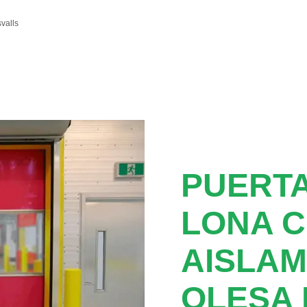
valls
PUERTA
LONA 
AISLAM
OLESA 