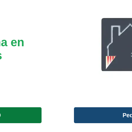
na en
s
Ped