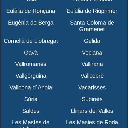
Eulàlia de Ronçana
Eulàlia de Riuprimer
Eugènia de Berga
Santa Coloma de
Gramenet
Cornellà de Llobregat
Gelida
Gavà
Veciana
Vallromanes
Vallirana
Vallgorguina
Vallcebre
Vallbona d´Anoia
Vacarisses
Súria
Subirats
Saldes
Llinars del Vallès
Les Masíes de
Les Masies de Roda