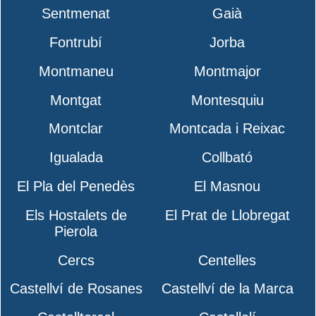
Sentmenat
Gaià
Fontrubí
Jorba
Montmaneu
Montmajor
Montgat
Montesquiu
Montclar
Montcada i Reixac
Igualada
Collbató
El Pla del Penedès
El Masnou
Els Hostalets de
El Prat de Llobregat
Pierola
Cercs
Centelles
Castellví de Rosanes
Castellví de la Marca