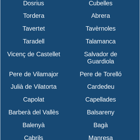
Dosrius
Cubelles
Tordera
Abrera
Tavertet
Tavèrnoles
Taradell
Talamanca
Vicenç de Castellet
Salvador de
Guardiola
Pere de Vilamajor
Pere de Torelló
Julià de Vilatorta
Cardedeu
Capolat
Capellades
Barberà del Vallès
Balsareny
Balenyà
Bagà
Cabrils
Manresa