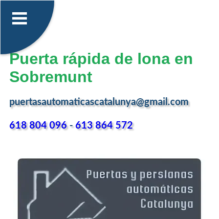
Puerta rápida de lona en
Sobremunt
puertasautomaticascatalunya@gmail.com
618 804 096
-
613 864 572