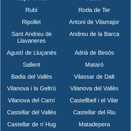
Rubí
Roda de Ter
Ripollet
Antoni de Vilamajor
Sant Andreu de
Andreu de la Barca
Llavaneres
Agustí de Lluçanès
Adrià de Besòs
Sallent
Mataró
Badia del Vallès
Vilassar de Dalt
Vilanova i la Geltrú
Vilanova del Vallès
Vilanova del Camí
Castellbell i el Vilar
Castellar del Vallès
Castellar del Riu
Castellar de n´Hug
Matadepera