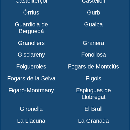
Castellterçol
Castellolí
Òrrius
Gurb
Guardiola de
Gualba
Berguedà
Granollers
Granera
Gisclareny
Fonollosa
Folgueroles
Fogars de Montclús
Fogars de la Selva
Fígols
Figaró-Montmany
Esplugues de
Llobregat
Gironella
El Brull
La Llacuna
La Granada