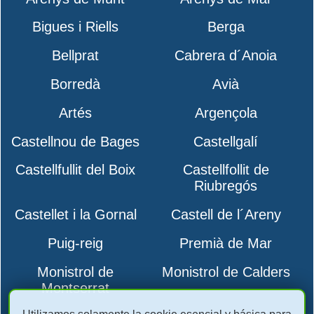
Bigues i Riells
Berga
Bellprat
Cabrera d´Anoia
Borredà
Avià
Artés
Argençola
Castellnou de Bages
Castellgalí
Castellfullit del Boix
Castellfollit de
Riubregós
Castellet i la Gornal
Castell de l´Areny
Puig-reig
Premià de Mar
Monistrol de
Monistrol de Calders
Montserrat