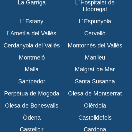
La Garriga
L´Hospitalet de
Llobregat
L´Estany
L´Espunyola
l´Ametlla del Vallès
Cervelló
Cerdanyola del Vallès
Montornès del Vallès
Montmeló
Manlleu
Malla
Malgrat de Mar
Santpedor
Santa Susanna
Perpètua de Mogoda
Olesa de Montserrat
Olesa de Bonesvalls
Olèrdola
Òdena
Castelldefels
Castellcir
Cardona