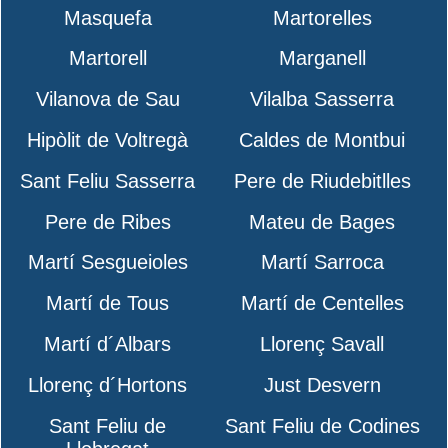
Masquefa
Martorelles
Martorell
Marganell
Vilanova de Sau
Vilalba Sasserra
Hipòlit de Voltregà
Caldes de Montbui
Sant Feliu Sasserra
Pere de Riudebitlles
Pere de Ribes
Mateu de Bages
Martí Sesgueioles
Martí Sarroca
Martí de Tous
Martí de Centelles
Martí d´Albars
Llorenç Savall
Llorenç d´Hortons
Just Desvern
Sant Feliu de
Sant Feliu de Codines