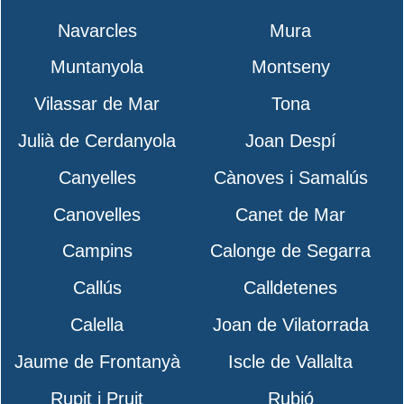
Navarcles
Mura
Muntanyola
Montseny
Vilassar de Mar
Tona
Julià de Cerdanyola
Joan Despí
Canyelles
Cànoves i Samalús
Canovelles
Canet de Mar
Campins
Calonge de Segarra
Callús
Calldetenes
Calella
Joan de Vilatorrada
Jaume de Frontanyà
Iscle de Vallalta
Rupit i Pruit
Rubió