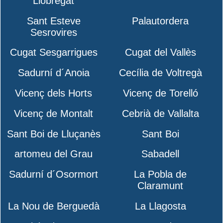
Llobregat
Sant Esteve
Palautordera
Sesrovires
Cugat Sesgarrigues
Cugat del Vallès
Sadurní d´Anoia
Cecília de Voltregà
Vicenç dels Horts
Vicenç de Torelló
Vicenç de Montalt
Cebrià de Vallalta
Sant Boi de Lluçanès
Sant Boi
artomeu del Grau
Sabadell
Sadurní d´Osormort
La Pobla de
Claramunt
La Nou de Berguedà
La Llagosta