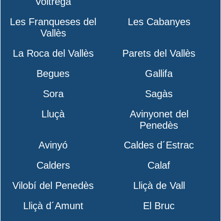
Voltregà
Les Franqueses del
Les Cabanyes
Vallès
La Roca del Vallès
Parets del Vallès
Begues
Gallifa
Sora
Sagàs
Lluçà
Avinyonet del
Penedès
Avinyó
Caldes d´Estrac
Calders
Calaf
Vilobí del Penedès
Lliçà de Vall
Lliçà d´Amunt
El Bruc