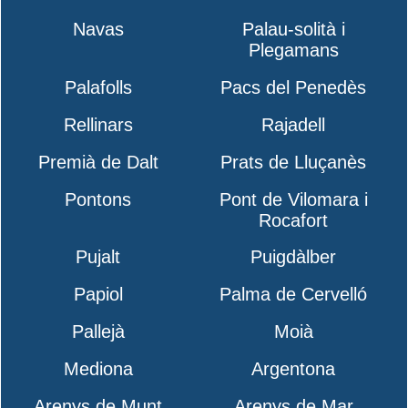
Navas
Palau-solità i
Plegamans
Palafolls
Pacs del Penedès
Rellinars
Rajadell
Premià de Dalt
Prats de Lluçanès
Pontons
Pont de Vilomara i
Rocafort
Pujalt
Puigdàlber
Papiol
Palma de Cervelló
Pallejà
Moià
Mediona
Argentona
Arenys de Munt
Arenys de Mar