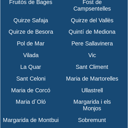
Fruitós de Bages
Fost de
Campsentelles
Quirze Safaja
Quirze del Vallès
Quirze de Besora
Quintí de Mediona
Pol de Mar
Pere Sallavinera
Vilada
Vic
La Quar
Sant Climent
Sant Celoni
Maria de Martorelles
Maria de Corcó
Ullastrell
Maria d´Oló
Margarida i els
Monjos
Margarida de Montbui
Sobremunt