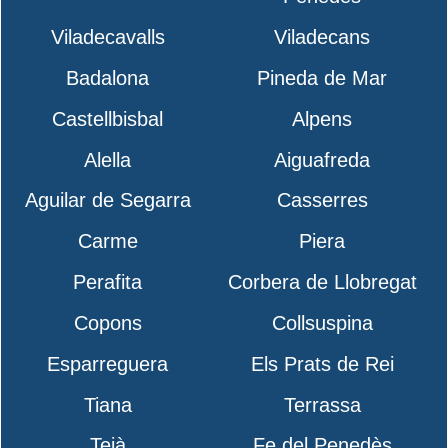
Viladecavalls
Viladecans
Badalona
Pineda de Mar
Castellbisbal
Alpens
Alella
Aiguafreda
Aguilar de Segarra
Casserres
Carme
Piera
Perafita
Corbera de Llobregat
Copons
Collsuspina
Esparreguera
Els Prats de Rei
Tiana
Terrassa
Teià
Fe del Penedès