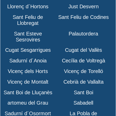
Llorenç d´Hortons
Just Desvern
Sant Feliu de
Sant Feliu de Codines
Llobregat
Sant Esteve
Palautordera
Sesrovires
Cugat Sesgarrigues
Cugat del Vallès
Sadurní d´Anoia
Cecília de Voltregà
Vicenç dels Horts
Vicenç de Torelló
Vicenç de Montalt
Cebrià de Vallalta
Sant Boi de Lluçanès
Sant Boi
artomeu del Grau
Sabadell
Sadurní d´Osormort
La Pobla de