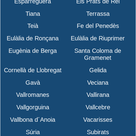
Esparreguera
Els Prats de Rei
Tiana
Terrassa
Teià
Fe del Penedès
Eulàlia de Ronçana
Eulàlia de Riuprimer
Eugènia de Berga
Santa Coloma de
Gramenet
Cornellà de Llobregat
Gelida
Gavà
Veciana
Vallromanes
Vallirana
Vallgorguina
Vallcebre
Vallbona d´Anoia
Vacarisses
Súria
Subirats