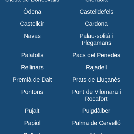
Òdena
Castelldefels
Castellcir
Cardona
Navas
Palau-solità i
Plegamans
Palafolls
Pacs del Penedès
Rellinars
Rajadell
Premià de Dalt
Prats de Lluçanès
Pontons
Pont de Vilomara i
Rocafort
Pujalt
Puigdàlber
Papiol
Palma de Cervelló