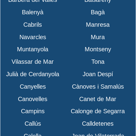
Balenyà
Bagà
Cabrils
Manresa
Navarcles
Mura
Muntanyola
Montseny
Vilassar de Mar
Tona
Julià de Cerdanyola
Joan Despí
Canyelles
Cànoves i Samalús
Canovelles
Canet de Mar
Campins
Calonge de Segarra
Callús
Calldetenes