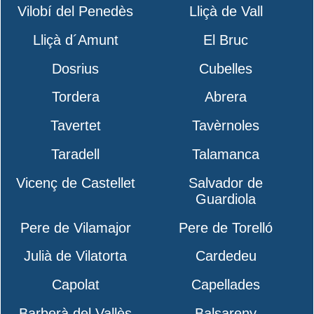
Vilobí del Penedès
Lliçà de Vall
Lliçà d´Amunt
El Bruc
Dosrius
Cubelles
Tordera
Abrera
Tavertet
Tavèrnoles
Taradell
Talamanca
Vicenç de Castellet
Salvador de
Guardiola
Pere de Vilamajor
Pere de Torelló
Julià de Vilatorta
Cardedeu
Capolat
Capellades
Barberà del Vallès
Balsareny