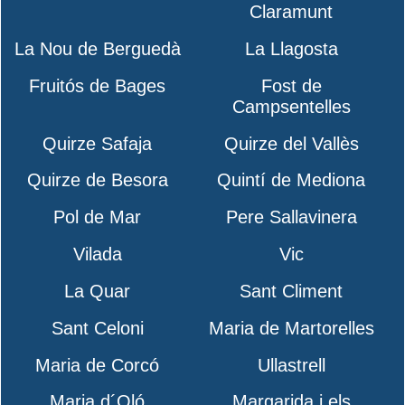
Claramunt
La Nou de Berguedà
La Llagosta
Fruitós de Bages
Fost de
Campsentelles
Quirze Safaja
Quirze del Vallès
Quirze de Besora
Quintí de Mediona
Pol de Mar
Pere Sallavinera
Vilada
Vic
La Quar
Sant Climent
Sant Celoni
Maria de Martorelles
Maria de Corcó
Ullastrell
Maria d´Oló
Margarida i els