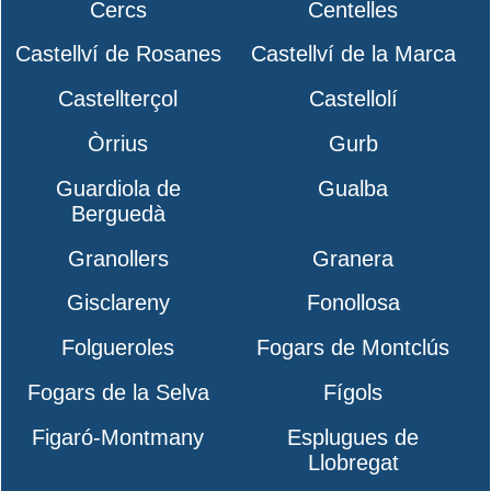
Cercs
Centelles
Castellví de Rosanes
Castellví de la Marca
Castellterçol
Castellolí
Òrrius
Gurb
Guardiola de
Gualba
Berguedà
Granollers
Granera
Gisclareny
Fonollosa
Folgueroles
Fogars de Montclús
Fogars de la Selva
Fígols
Figaró-Montmany
Esplugues de
Llobregat