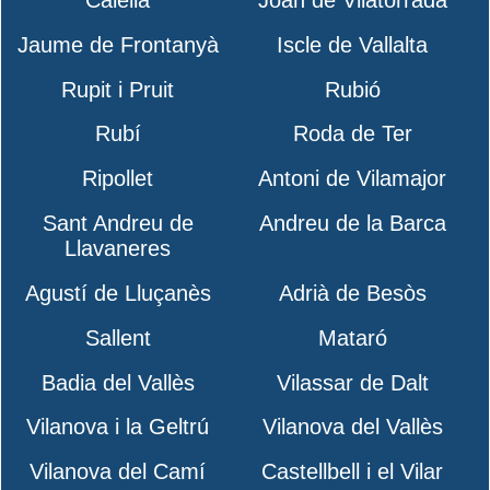
Calella
Joan de Vilatorrada
Jaume de Frontanyà
Iscle de Vallalta
Rupit i Pruit
Rubió
Rubí
Roda de Ter
Ripollet
Antoni de Vilamajor
Sant Andreu de
Andreu de la Barca
Llavaneres
Agustí de Lluçanès
Adrià de Besòs
Sallent
Mataró
Badia del Vallès
Vilassar de Dalt
Vilanova i la Geltrú
Vilanova del Vallès
Vilanova del Camí
Castellbell i el Vilar