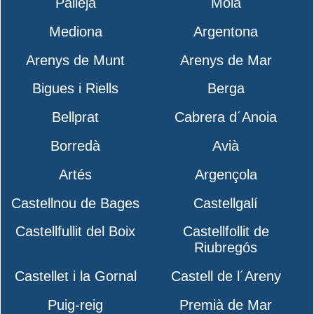
Pallejà
Moià
Mediona
Argentona
Arenys de Munt
Arenys de Mar
Bigues i Riells
Berga
Bellprat
Cabrera d´Anoia
Borredà
Avià
Artés
Argençola
Castellnou de Bages
Castellgalí
Castellfullit del Boix
Castellfollit de
Riubregós
Castellet i la Gornal
Castell de l´Areny
Puig-reig
Premià de Mar