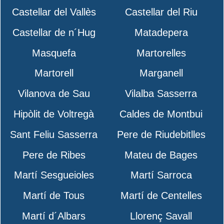
Castellar del Vallès
Castellar del Riu
Castellar de n´Hug
Matadepera
Masquefa
Martorelles
Martorell
Marganell
Vilanova de Sau
Vilalba Sasserra
Hipòlit de Voltregà
Caldes de Montbui
Sant Feliu Sasserra
Pere de Riudebitlles
Pere de Ribes
Mateu de Bages
Martí Sesgueioles
Martí Sarroca
Martí de Tous
Martí de Centelles
Martí d´Albars
Llorenç Savall