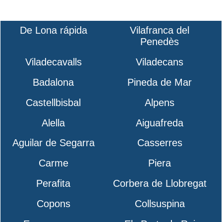
De Lona rápida
Vilafranca del
Penedès
Viladecavalls
Viladecans
Badalona
Pineda de Mar
Castellbisbal
Alpens
Alella
Aiguafreda
Aguilar de Segarra
Casserres
Carme
Piera
Perafita
Corbera de Llobregat
Copons
Collsuspina