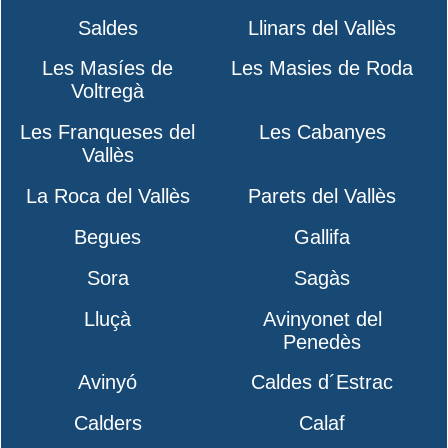
Saldes
Llinars del Vallès
Les Masíes de
Les Masies de Roda
Voltregà
Les Franqueses del
Les Cabanyes
Vallès
La Roca del Vallès
Parets del Vallès
Begues
Gallifa
Sora
Sagàs
Lluçà
Avinyonet del
Penedès
Avinyó
Caldes d´Estrac
Calders
Calaf