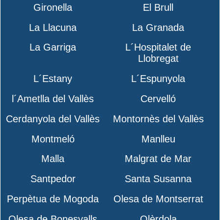
Gironella
El Brull
La Llacuna
La Granada
La Garriga
L´Hospitalet de
Llobregat
L´Estany
L´Espunyola
l´Ametlla del Vallès
Cervelló
Cerdanyola del Vallès
Montornès del Vallès
Montmeló
Manlleu
Malla
Malgrat de Mar
Santpedor
Santa Susanna
Perpètua de Mogoda
Olesa de Montserrat
Olesa de Bonesvalls
Olèrdola