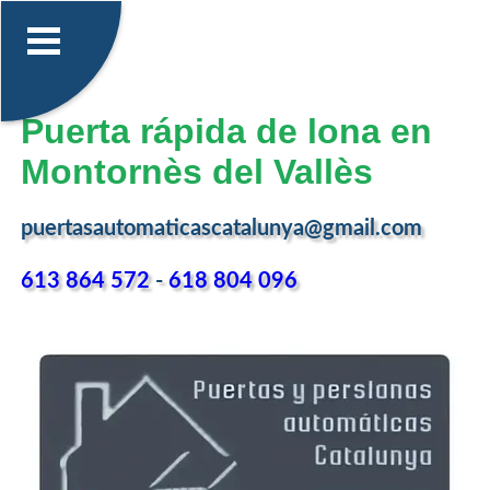
Puerta rápida de lona en
Montornès del Vallès
puertasautomaticascatalunya@gmail.com
613 864 572
-
618 804 096