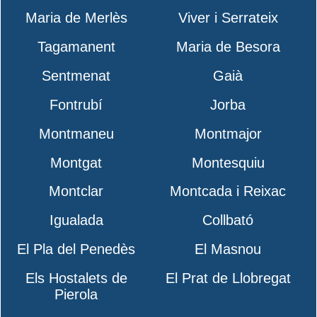
Maria de Merlès
Viver i Serrateix
Tagamanent
Maria de Besora
Sentmenat
Gaià
Fontrubí
Jorba
Montmaneu
Montmajor
Montgat
Montesquiu
Montclar
Montcada i Reixac
Igualada
Collbató
El Pla del Penedès
El Masnou
Els Hostalets de
El Prat de Llobregat
Pierola