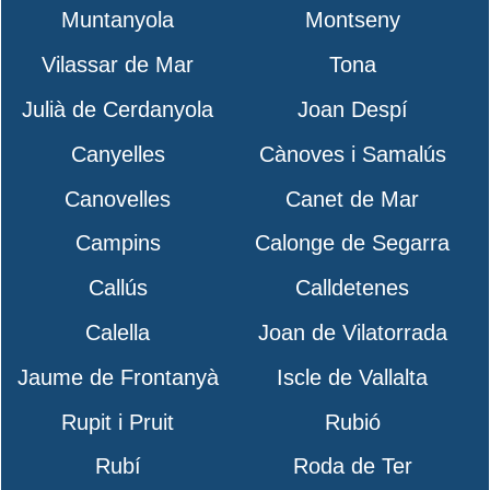
Muntanyola
Montseny
Vilassar de Mar
Tona
Julià de Cerdanyola
Joan Despí
Canyelles
Cànoves i Samalús
Canovelles
Canet de Mar
Campins
Calonge de Segarra
Callús
Calldetenes
Calella
Joan de Vilatorrada
Jaume de Frontanyà
Iscle de Vallalta
Rupit i Pruit
Rubió
Rubí
Roda de Ter