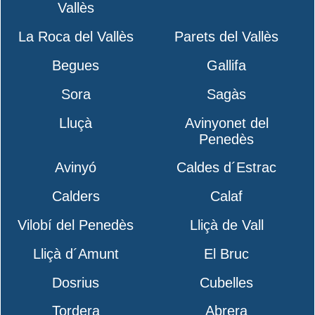
Vallès
La Roca del Vallès
Parets del Vallès
Begues
Gallifa
Sora
Sagàs
Lluçà
Avinyonet del
Penedès
Avinyó
Caldes d´Estrac
Calders
Calaf
Vilobí del Penedès
Lliçà de Vall
Lliçà d´Amunt
El Bruc
Dosrius
Cubelles
Tordera
Abrera