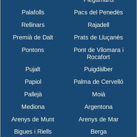
Palafolls
Pacs del Penedès
Rellinars
Rajadell
Premià de Dalt
Prats de Lluçanès
Pontons
Pont de Vilomara i
Rocafort
Pujalt
Puigdàlber
Papiol
Palma de Cervelló
Pallejà
Moià
Mediona
Argentona
Arenys de Munt
Arenys de Mar
Bigues i Riells
Berga