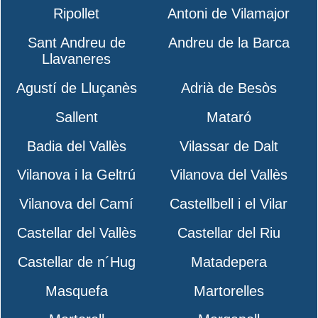
Ripollet
Antoni de Vilamajor
Sant Andreu de
Andreu de la Barca
Llavaneres
Agustí de Lluçanès
Adrià de Besòs
Sallent
Mataró
Badia del Vallès
Vilassar de Dalt
Vilanova i la Geltrú
Vilanova del Vallès
Vilanova del Camí
Castellbell i el Vilar
Castellar del Vallès
Castellar del Riu
Castellar de n´Hug
Matadepera
Masquefa
Martorelles