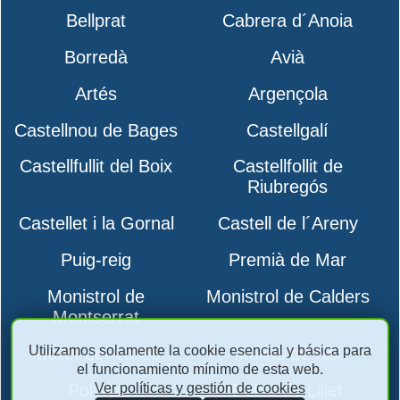
Bellprat
Cabrera d´Anoia
Borredà
Avià
Artés
Argençola
Castellnou de Bages
Castellgalí
Castellfullit del Boix
Castellfollit de
Riubregós
Castellet i la Gornal
Castell de l´Areny
Puig-reig
Premià de Mar
Monistrol de
Monistrol de Calders
Montserrat
Utilizamos solamente la cookie esencial y básica para
Mollet del Vallès
Molins de Rei
el funcionamiento mínimo de esta web.
Ver políticas y gestión de cookies
Polinyà
Pobla de Lillet