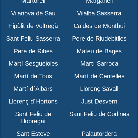
Martorell
Marganell
Vilanova de Sau
Vilalba Sasserra
Hipòlit de Voltregà
Caldes de Montbui
Sant Feliu Sasserra
Pere de Riudebitlles
Pere de Ribes
Mateu de Bages
Martí Sesgueioles
Martí Sarroca
Martí de Tous
Martí de Centelles
Martí d´Albars
Llorenç Savall
Llorenç d´Hortons
Just Desvern
Sant Feliu de
Sant Feliu de Codines
Llobregat
Sant Esteve
Palautordera