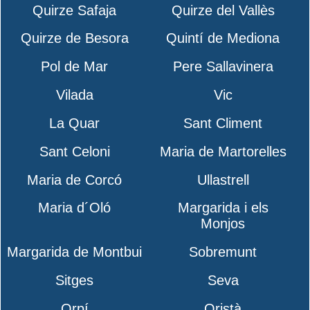
Quirze Safaja
Quirze del Vallès
Quirze de Besora
Quintí de Mediona
Pol de Mar
Pere Sallavinera
Vilada
Vic
La Quar
Sant Climent
Sant Celoni
Maria de Martorelles
Maria de Corcó
Ullastrell
Maria d´Oló
Margarida i els
Monjos
Margarida de Montbui
Sobremunt
Sitges
Seva
Orpí
Oristà