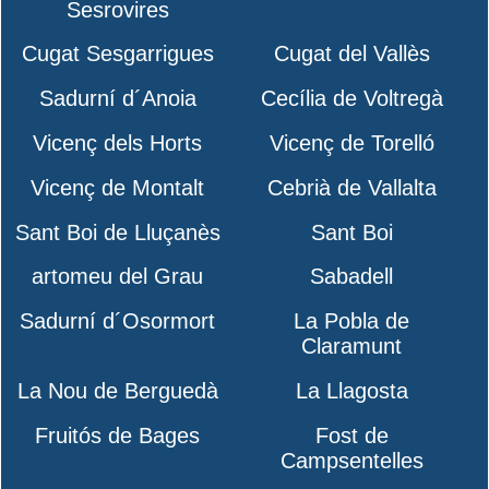
Sesrovires
Cugat Sesgarrigues
Cugat del Vallès
Sadurní d´Anoia
Cecília de Voltregà
Vicenç dels Horts
Vicenç de Torelló
Vicenç de Montalt
Cebrià de Vallalta
Sant Boi de Lluçanès
Sant Boi
artomeu del Grau
Sabadell
Sadurní d´Osormort
La Pobla de
Claramunt
La Nou de Berguedà
La Llagosta
Fruitós de Bages
Fost de
Campsentelles