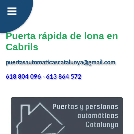
Puerta rápida de lona en
Cabrils
puertasautomaticascatalunya@gmail.com
618 804 096
-
613 864 572