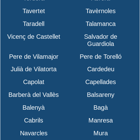
Tavertet
Tavèrnoles
Taradell
Talamanca
Vicenç de Castellet
Salvador de
Guardiola
Pere de Vilamajor
Pere de Torelló
Julià de Vilatorta
Cardedeu
Capolat
Capellades
Barberà del Vallès
Balsareny
Balenyà
Bagà
Cabrils
Manresa
Navarcles
Mura