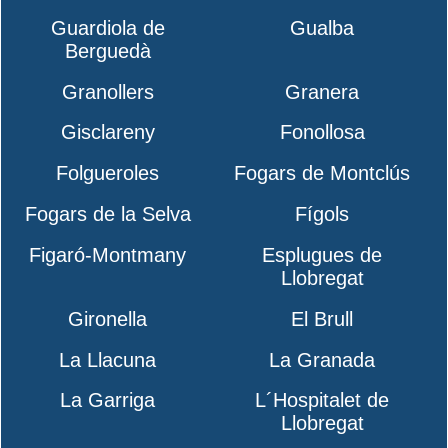
Guardiola de
Gualba
Berguedà
Granollers
Granera
Gisclareny
Fonollosa
Folgueroles
Fogars de Montclús
Fogars de la Selva
Fígols
Figaró-Montmany
Esplugues de
Llobregat
Gironella
El Brull
La Llacuna
La Granada
La Garriga
L´Hospitalet de
Llobregat