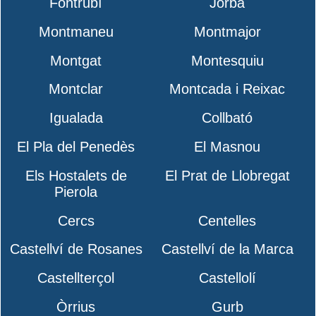
Fontrubí
Jorba
Montmaneu
Montmajor
Montgat
Montesquiu
Montclar
Montcada i Reixac
Igualada
Collbató
El Pla del Penedès
El Masnou
Els Hostalets de
El Prat de Llobregat
Pierola
Cercs
Centelles
Castellví de Rosanes
Castellví de la Marca
Castellterçol
Castellolí
Òrrius
Gurb