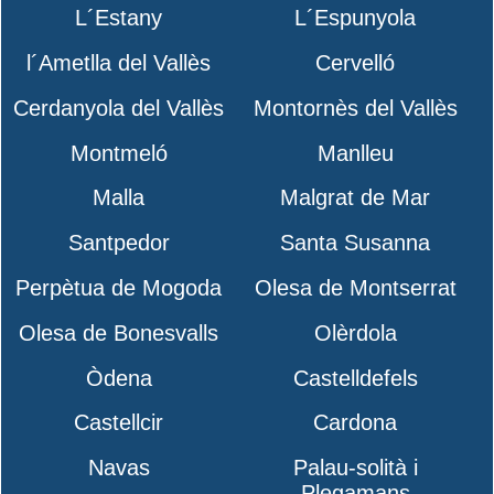
L´Estany
L´Espunyola
l´Ametlla del Vallès
Cervelló
Cerdanyola del Vallès
Montornès del Vallès
Montmeló
Manlleu
Malla
Malgrat de Mar
Santpedor
Santa Susanna
Perpètua de Mogoda
Olesa de Montserrat
Olesa de Bonesvalls
Olèrdola
Òdena
Castelldefels
Castellcir
Cardona
Navas
Palau-solità i
Plegamans