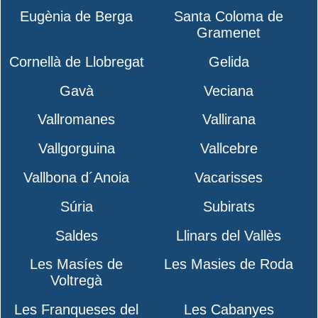
Eugènia de Berga
Santa Coloma de
Gramenet
Cornellà de Llobregat
Gelida
Gavà
Veciana
Vallromanes
Vallirana
Vallgorguina
Vallcebre
Vallbona d´Anoia
Vacarisses
Súria
Subirats
Saldes
Llinars del Vallès
Les Masíes de
Les Masies de Roda
Voltregà
Les Franqueses del
Les Cabanyes