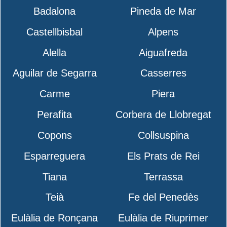
Badalona
Pineda de Mar
Castellbisbal
Alpens
Alella
Aiguafreda
Aguilar de Segarra
Casserres
Carme
Piera
Perafita
Corbera de Llobregat
Copons
Collsuspina
Esparreguera
Els Prats de Rei
Tiana
Terrassa
Teià
Fe del Penedès
Eulàlia de Ronçana
Eulàlia de Riuprimer