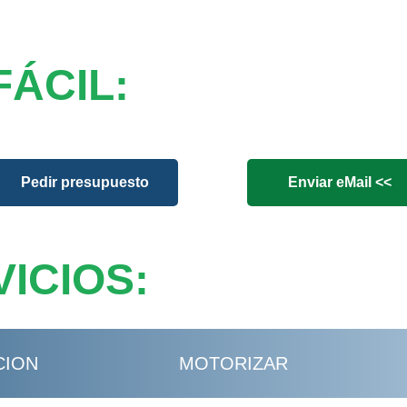
FÁCIL:
Pedir presupuesto
Enviar eMail <<
ICIOS:
CION
MOTORIZAR