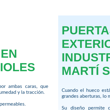
PUERTA
EXTERI
 EN
INDUST
IOLES
MARTÍ 
por ambas caras, que
Cuando el hueco está
humedad y la tracción.
grandes aberturas, lo 
impermeables.
Su diseño permite q