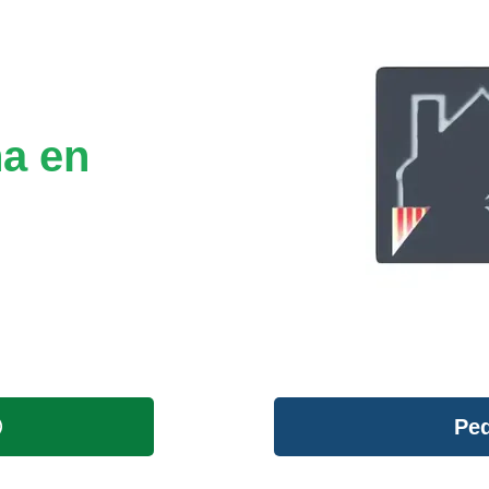
na en
Ped