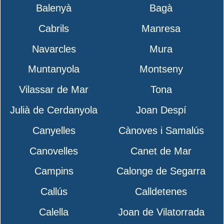
Balenyà
Bagà
Cabrils
Manresa
Navarcles
Mura
Muntanyola
Montseny
Vilassar de Mar
Tona
Julià de Cerdanyola
Joan Despí
Canyelles
Cànoves i Samalús
Canovelles
Canet de Mar
Campins
Calonge de Segarra
Callús
Calldetenes
Calella
Joan de Vilatorrada