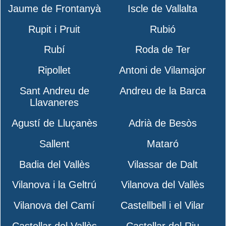
Jaume de Frontanyà
Iscle de Vallalta
Rupit i Pruit
Rubió
Rubí
Roda de Ter
Ripollet
Antoni de Vilamajor
Sant Andreu de
Andreu de la Barca
Llavaneres
Agustí de Lluçanès
Adrià de Besòs
Sallent
Mataró
Badia del Vallès
Vilassar de Dalt
Vilanova i la Geltrú
Vilanova del Vallès
Vilanova del Camí
Castellbell i el Vilar
Castellar del Vallès
Castellar del Riu