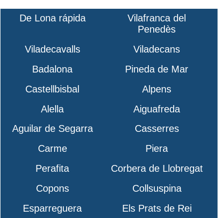
De Lona rápida
Vilafranca del
Penedès
Viladecavalls
Viladecans
Badalona
Pineda de Mar
Castellbisbal
Alpens
Alella
Aiguafreda
Aguilar de Segarra
Casserres
Carme
Piera
Perafita
Corbera de Llobregat
Copons
Collsuspina
Esparreguera
Els Prats de Rei