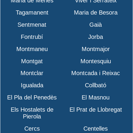
Maria de Merlès
Viver i Serrateix
Tagamanent
Maria de Besora
Sentmenat
Gaià
Fontrubí
Jorba
Montmaneu
Montmajor
Montgat
Montesquiu
Montclar
Montcada i Reixac
Igualada
Collbató
El Pla del Penedès
El Masnou
Els Hostalets de
El Prat de Llobregat
Pierola
Cercs
Centelles