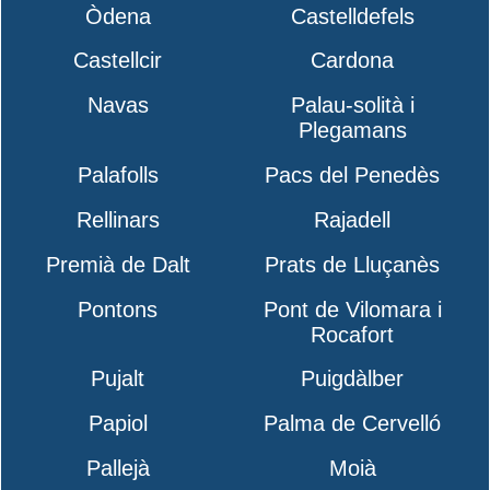
Òdena
Castelldefels
Castellcir
Cardona
Navas
Palau-solità i
Plegamans
Palafolls
Pacs del Penedès
Rellinars
Rajadell
Premià de Dalt
Prats de Lluçanès
Pontons
Pont de Vilomara i
Rocafort
Pujalt
Puigdàlber
Papiol
Palma de Cervelló
Pallejà
Moià