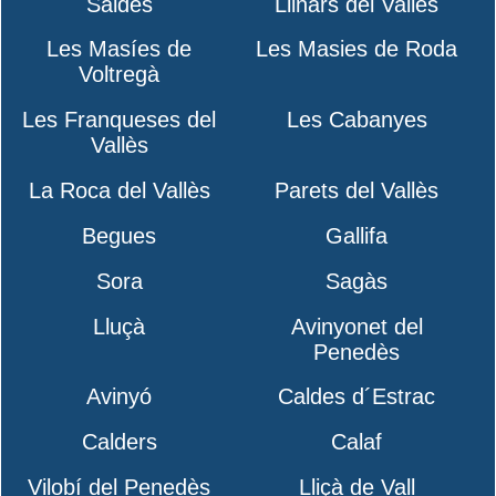
Saldes
Llinars del Vallès
Les Masíes de
Les Masies de Roda
Voltregà
Les Franqueses del
Les Cabanyes
Vallès
La Roca del Vallès
Parets del Vallès
Begues
Gallifa
Sora
Sagàs
Lluçà
Avinyonet del
Penedès
Avinyó
Caldes d´Estrac
Calders
Calaf
Vilobí del Penedès
Lliçà de Vall