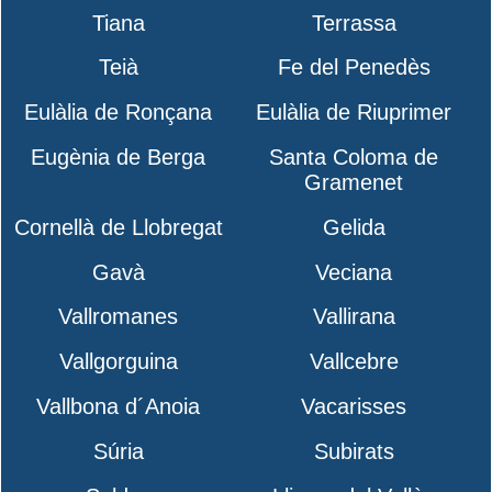
Tiana
Terrassa
Teià
Fe del Penedès
Eulàlia de Ronçana
Eulàlia de Riuprimer
Eugènia de Berga
Santa Coloma de
Gramenet
Cornellà de Llobregat
Gelida
Gavà
Veciana
Vallromanes
Vallirana
Vallgorguina
Vallcebre
Vallbona d´Anoia
Vacarisses
Súria
Subirats