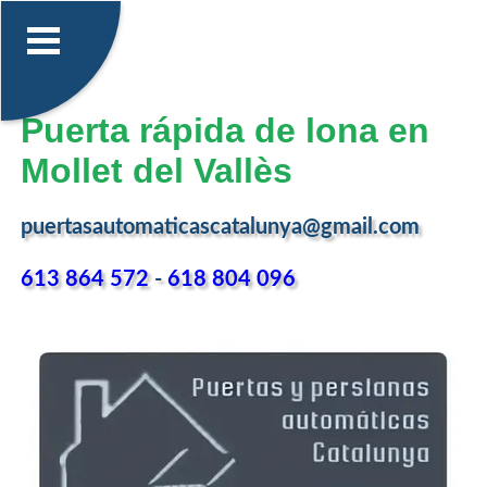
Puerta rápida de lona en
Mollet del Vallès
puertasautomaticascatalunya@gmail.com
613 864 572
-
618 804 096