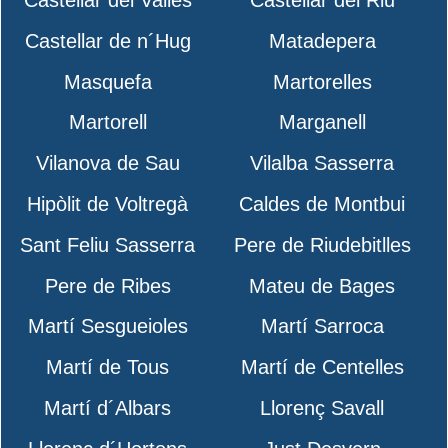
Castellar de n´Hug
Matadepera
Masquefa
Martorelles
Martorell
Marganell
Vilanova de Sau
Vilalba Sasserra
Hipòlit de Voltregà
Caldes de Montbui
Sant Feliu Sasserra
Pere de Riudebitlles
Pere de Ribes
Mateu de Bages
Martí Sesgueioles
Martí Sarroca
Martí de Tous
Martí de Centelles
Martí d´Albars
Llorenç Savall