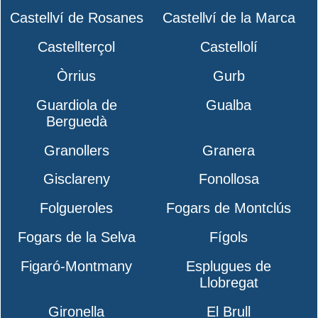
Castellví de Rosanes
Castellví de la Marca
Castellterçol
Castellolí
Òrrius
Gurb
Guardiola de
Gualba
Berguedà
Granollers
Granera
Gisclareny
Fonollosa
Folgueroles
Fogars de Montclús
Fogars de la Selva
Fígols
Figaró-Montmany
Esplugues de
Llobregat
Gironella
El Brull