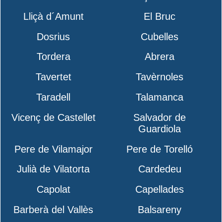
Lliçà d´Amunt
El Bruc
Dosrius
Cubelles
Tordera
Abrera
Tavertet
Tavèrnoles
Taradell
Talamanca
Vicenç de Castellet
Salvador de
Guardiola
Pere de Vilamajor
Pere de Torelló
Julià de Vilatorta
Cardedeu
Capolat
Capellades
Barberà del Vallès
Balsareny