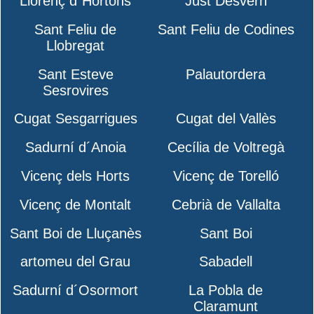
Llorenç d´Hortons
Just Desvern
Sant Feliu de
Sant Feliu de Codines
Llobregat
Sant Esteve
Palautordera
Sesrovires
Cugat Sesgarrigues
Cugat del Vallès
Sadurní d´Anoia
Cecília de Voltregà
Vicenç dels Horts
Vicenç de Torelló
Vicenç de Montalt
Cebrià de Vallalta
Sant Boi de Lluçanès
Sant Boi
artomeu del Grau
Sabadell
Sadurní d´Osormort
La Pobla de
Claramunt