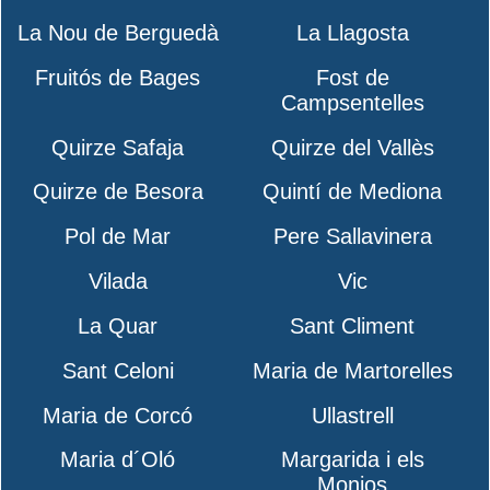
La Nou de Berguedà
La Llagosta
Fruitós de Bages
Fost de
Campsentelles
Quirze Safaja
Quirze del Vallès
Quirze de Besora
Quintí de Mediona
Pol de Mar
Pere Sallavinera
Vilada
Vic
La Quar
Sant Climent
Sant Celoni
Maria de Martorelles
Maria de Corcó
Ullastrell
Maria d´Oló
Margarida i els
Monjos