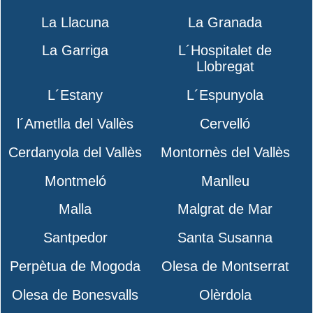
La Llacuna
La Granada
La Garriga
L´Hospitalet de
Llobregat
L´Estany
L´Espunyola
l´Ametlla del Vallès
Cervelló
Cerdanyola del Vallès
Montornès del Vallès
Montmeló
Manlleu
Malla
Malgrat de Mar
Santpedor
Santa Susanna
Perpètua de Mogoda
Olesa de Montserrat
Olesa de Bonesvalls
Olèrdola