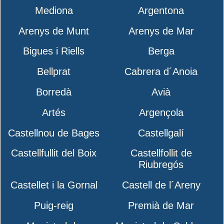
Mediona
Argentona
Arenys de Munt
Arenys de Mar
Bigues i Riells
Berga
Bellprat
Cabrera d´Anoia
Borredà
Avià
Artés
Argençola
Castellnou de Bages
Castellgalí
Castellfullit del Boix
Castellfollit de
Riubregós
Castellet i la Gornal
Castell de l´Areny
Puig-reig
Premià de Mar