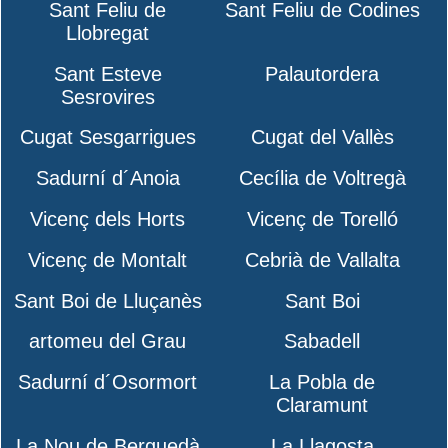
Sant Feliu de
Sant Feliu de Codines
Llobregat
Sant Esteve
Palautordera
Sesrovires
Cugat Sesgarrigues
Cugat del Vallès
Sadurní d´Anoia
Cecília de Voltregà
Vicenç dels Horts
Vicenç de Torelló
Vicenç de Montalt
Cebrià de Vallalta
Sant Boi de Lluçanès
Sant Boi
artomeu del Grau
Sabadell
Sadurní d´Osormort
La Pobla de
Claramunt
La Nou de Berguedà
La Llagosta