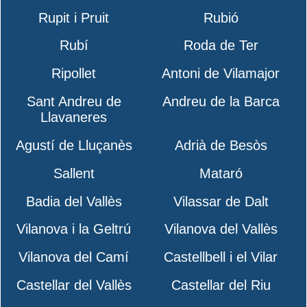
Rupit i Pruit
Rubió
Rubí
Roda de Ter
Ripollet
Antoni de Vilamajor
Sant Andreu de
Andreu de la Barca
Llavaneres
Agustí de Lluçanès
Adrià de Besòs
Sallent
Mataró
Badia del Vallès
Vilassar de Dalt
Vilanova i la Geltrú
Vilanova del Vallès
Vilanova del Camí
Castellbell i el Vilar
Castellar del Vallès
Castellar del Riu