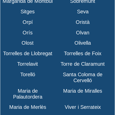
Margarida de Montbui
Sobremunt
Sitges
Seva
Orpí
Oristà
Orís
Olvan
Olost
Olivella
Torrelles de Llobregat
Torrelles de Foix
Torrelavit
Torre de Claramunt
Torelló
Santa Coloma de
Cervelló
Maria de
Maria de Miralles
Palautordera
Maria de Merlès
Viver i Serrateix