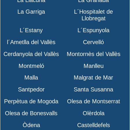
La Garriga
L´Hospitalet de
Llobregat
L´Estany
L´Espunyola
l´Ametlla del Vallès
Cervelló
Cerdanyola del Vallès
Montornès del Vallès
Montmeló
Manlleu
Malla
Malgrat de Mar
Santpedor
Santa Susanna
Perpètua de Mogoda
Olesa de Montserrat
Olesa de Bonesvalls
Olèrdola
Òdena
Castelldefels