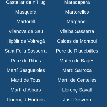
Castellar de n´Hug
Matadepera
Masquefa
Martorelles
Martorell
Marganell
Vilanova de Sau
Vilalba Sasserra
Hipòlit de Voltregà
Caldes de Montbui
Sant Feliu Sasserra
Pere de Riudebitlles
Pere de Ribes
Mateu de Bages
Martí Sesgueioles
Martí Sarroca
Martí de Tous
Martí de Centelles
Martí d´Albars
Llorenç Savall
Llorenç d´Hortons
Just Desvern