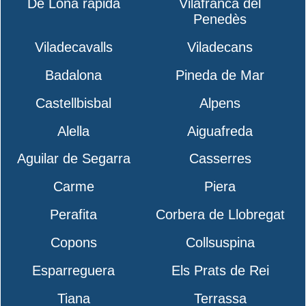
De Lona rápida
Vilafranca del
Penedès
Viladecavalls
Viladecans
Badalona
Pineda de Mar
Castellbisbal
Alpens
Alella
Aiguafreda
Aguilar de Segarra
Casserres
Carme
Piera
Perafita
Corbera de Llobregat
Copons
Collsuspina
Esparreguera
Els Prats de Rei
Tiana
Terrassa