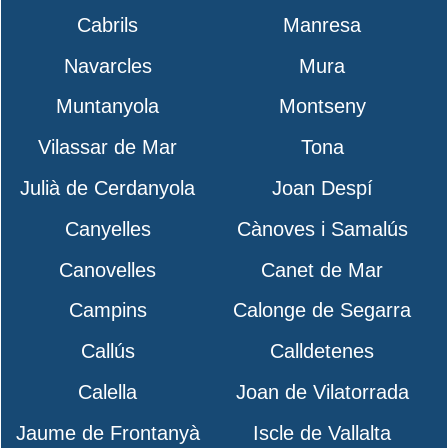
Cabrils
Manresa
Navarcles
Mura
Muntanyola
Montseny
Vilassar de Mar
Tona
Julià de Cerdanyola
Joan Despí
Canyelles
Cànoves i Samalús
Canovelles
Canet de Mar
Campins
Calonge de Segarra
Callús
Calldetenes
Calella
Joan de Vilatorrada
Jaume de Frontanyà
Iscle de Vallalta