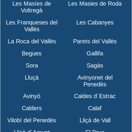
Les Masíes de
Les Masies de Roda
Voltregà
Les Franqueses del
Les Cabanyes
Vallès
La Roca del Vallès
Parets del Vallès
Begues
Gallifa
Sora
Sagàs
Lluçà
Avinyonet del
Penedès
Avinyó
Caldes d´Estrac
Calders
Calaf
Vilobí del Penedès
Lliçà de Vall