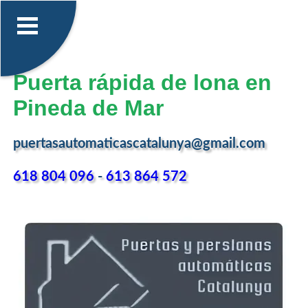
Puerta rápida de lona en
Pineda de Mar
puertasautomaticascatalunya@gmail.com
618 804 096
-
613 864 572