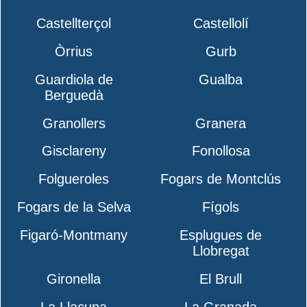
Castellterçol
Castellolí
Òrrius
Gurb
Guardiola de
Gualba
Berguedà
Granollers
Granera
Gisclareny
Fonollosa
Folgueroles
Fogars de Montclús
Fogars de la Selva
Fígols
Figaró-Montmany
Esplugues de
Llobregat
Gironella
El Brull
La Llacuna
La Granada