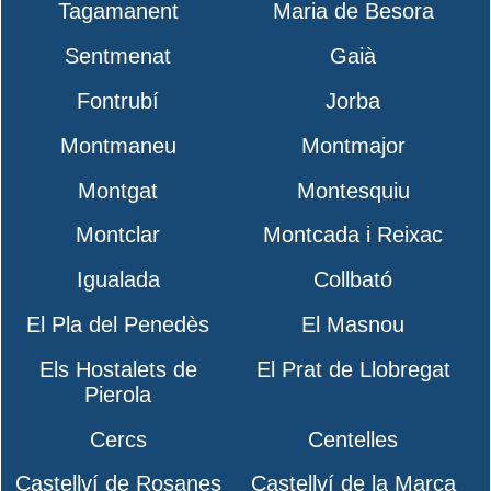
Tagamanent
Maria de Besora
Sentmenat
Gaià
Fontrubí
Jorba
Montmaneu
Montmajor
Montgat
Montesquiu
Montclar
Montcada i Reixac
Igualada
Collbató
El Pla del Penedès
El Masnou
Els Hostalets de
El Prat de Llobregat
Pierola
Cercs
Centelles
Castellví de Rosanes
Castellví de la Marca