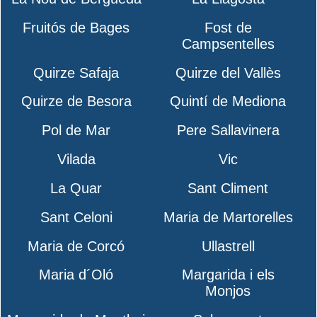
Fruitós de Bages
Fost de
Campsentelles
Quirze Safaja
Quirze del Vallès
Quirze de Besora
Quintí de Mediona
Pol de Mar
Pere Sallavinera
Vilada
Vic
La Quar
Sant Climent
Sant Celoni
Maria de Martorelles
Maria de Corcó
Ullastrell
Maria d´Oló
Margarida i els
Monjos