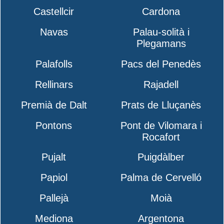
Castellcir
Cardona
Navas
Palau-solità i
Plegamans
Palafolls
Pacs del Penedès
Rellinars
Rajadell
Premià de Dalt
Prats de Lluçanès
Pontons
Pont de Vilomara i
Rocafort
Pujalt
Puigdàlber
Papiol
Palma de Cervelló
Pallejà
Moià
Mediona
Argentona