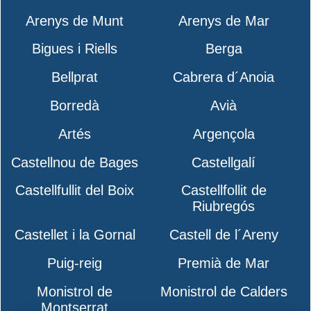
Arenys de Munt
Arenys de Mar
Bigues i Riells
Berga
Bellprat
Cabrera d´Anoia
Borredà
Avià
Artés
Argençola
Castellnou de Bages
Castellgalí
Castellfullit del Boix
Castellfollit de
Riubregós
Castellet i la Gornal
Castell de l´Areny
Puig-reig
Premià de Mar
Monistrol de
Monistrol de Calders
Montserrat