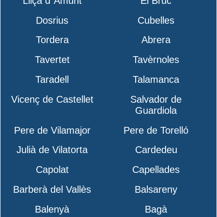
Lliçà d´Amunt
El Bruc
Dosrius
Cubelles
Tordera
Abrera
Tavertet
Tavèrnoles
Taradell
Talamanca
Vicenç de Castellet
Salvador de
Guardiola
Pere de Vilamajor
Pere de Torelló
Julià de Vilatorta
Cardedeu
Capolat
Capellades
Barberà del Vallès
Balsareny
Balenyà
Bagà