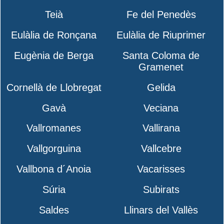
Teià
Fe del Penedès
Eulàlia de Ronçana
Eulàlia de Riuprimer
Eugènia de Berga
Santa Coloma de
Gramenet
Cornellà de Llobregat
Gelida
Gavà
Veciana
Vallromanes
Vallirana
Vallgorguina
Vallcebre
Vallbona d´Anoia
Vacarisses
Súria
Subirats
Saldes
Llinars del Vallès