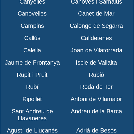
Canyelles
Cànoves i Samalús
Canovelles
Canet de Mar
Campins
Calonge de Segarra
Callús
Calldetenes
Calella
Joan de Vilatorrada
Jaume de Frontanyà
Iscle de Vallalta
Rupit i Pruit
Rubió
Rubí
Roda de Ter
Ripollet
Antoni de Vilamajor
Sant Andreu de
Andreu de la Barca
Llavaneres
Agustí de Lluçanès
Adrià de Besòs