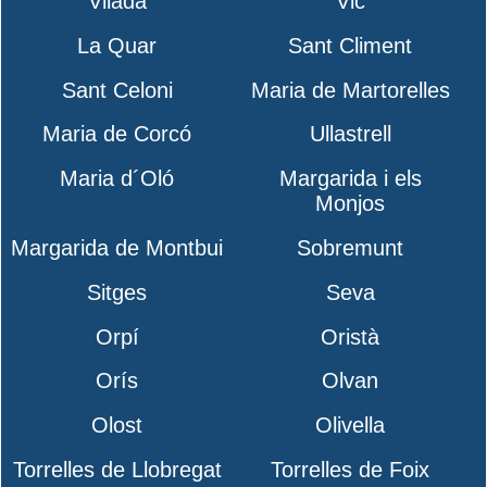
Vilada
Vic
La Quar
Sant Climent
Sant Celoni
Maria de Martorelles
Maria de Corcó
Ullastrell
Maria d´Oló
Margarida i els
Monjos
Margarida de Montbui
Sobremunt
Sitges
Seva
Orpí
Oristà
Orís
Olvan
Olost
Olivella
Torrelles de Llobregat
Torrelles de Foix