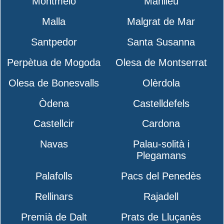
Montmeló
Manlleu
Malla
Malgrat de Mar
Santpedor
Santa Susanna
Perpètua de Mogoda
Olesa de Montserrat
Olesa de Bonesvalls
Olèrdola
Òdena
Castelldefels
Castellcir
Cardona
Navas
Palau-solità i
Plegamans
Palafolls
Pacs del Penedès
Rellinars
Rajadell
Premià de Dalt
Prats de Lluçanès