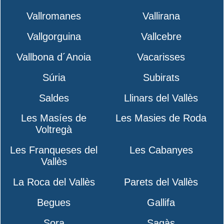
Vallromanes
Vallirana
Vallgorguina
Vallcebre
Vallbona d´Anoia
Vacarisses
Súria
Subirats
Saldes
Llinars del Vallès
Les Masíes de
Les Masies de Roda
Voltregà
Les Franqueses del
Les Cabanyes
Vallès
La Roca del Vallès
Parets del Vallès
Begues
Gallifa
Sora
Sagàs