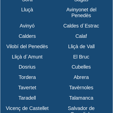
Lluçà
Avinyonet del
Penedès
Avinyó
Caldes d´Estrac
Calders
Calaf
Vilobí del Penedès
Lliçà de Vall
Lliçà d´Amunt
El Bruc
Dosrius
Cubelles
Tordera
Abrera
Tavertet
Tavèrnoles
Taradell
Talamanca
Vicenç de Castellet
Salvador de