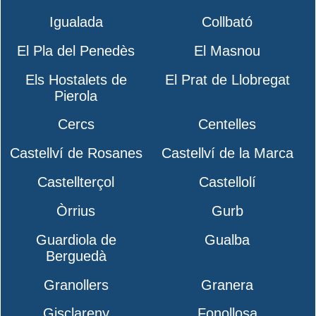
Igualada
Collbató
El Pla del Penedès
El Masnou
Els Hostalets de
El Prat de Llobregat
Pierola
Cercs
Centelles
Castellví de Rosanes
Castellví de la Marca
Castellterçol
Castellolí
Òrrius
Gurb
Guardiola de
Gualba
Berguedà
Granollers
Granera
Gisclareny
Fonollosa