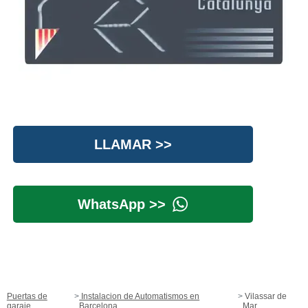
LLAMAR >>
WhatsApp >>
Puertas de
Instalacion de Automatismos en
Vilassar de
garaje
Barcelona
Mar