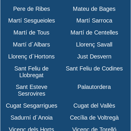
Pere de Ribes
Mateu de Bages
Martí Sesgueioles
Martí Sarroca
Martí de Tous
Martí de Centelles
Martí d´Albars
Llorenç Savall
Llorenç d´Hortons
Just Desvern
Sant Feliu de
Sant Feliu de Codines
Llobregat
Sant Esteve
Palautordera
Sesrovires
Cugat Sesgarrigues
Cugat del Vallès
Sadurní d´Anoia
Cecília de Voltregà
Vicenç dels Horts
Vicenç de Torelló