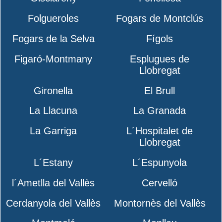
Folgueroles
Fogars de Montclús
Fogars de la Selva
Fígols
Figaró-Montmany
Esplugues de
Llobregat
Gironella
El Brull
La Llacuna
La Granada
La Garriga
L´Hospitalet de
Llobregat
L´Estany
L´Espunyola
l´Ametlla del Vallès
Cervelló
Cerdanyola del Vallès
Montornès del Vallès