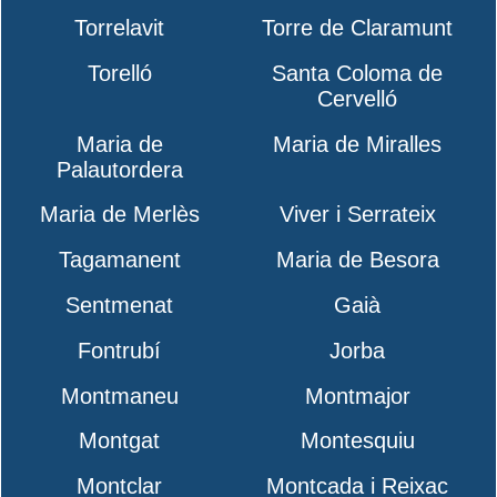
Torrelavit
Torre de Claramunt
Torelló
Santa Coloma de
Cervelló
Maria de
Maria de Miralles
Palautordera
Maria de Merlès
Viver i Serrateix
Tagamanent
Maria de Besora
Sentmenat
Gaià
Fontrubí
Jorba
Montmaneu
Montmajor
Montgat
Montesquiu
Montclar
Montcada i Reixac