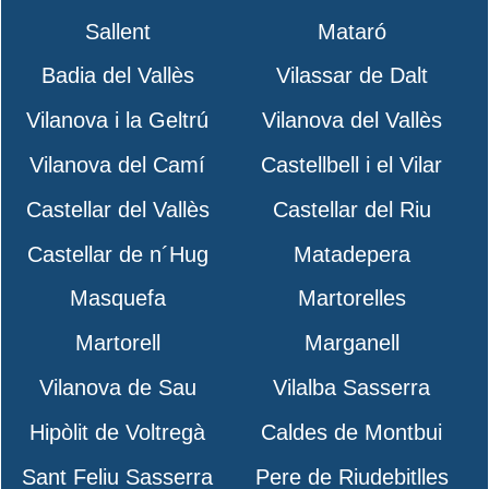
Sallent
Mataró
Badia del Vallès
Vilassar de Dalt
Vilanova i la Geltrú
Vilanova del Vallès
Vilanova del Camí
Castellbell i el Vilar
Castellar del Vallès
Castellar del Riu
Castellar de n´Hug
Matadepera
Masquefa
Martorelles
Martorell
Marganell
Vilanova de Sau
Vilalba Sasserra
Hipòlit de Voltregà
Caldes de Montbui
Sant Feliu Sasserra
Pere de Riudebitlles