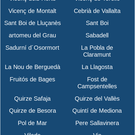
Vicenç de Montalt
Cebrià de Vallalta
Sant Boi de Lluçanès
Sant Boi
artomeu del Grau
Sabadell
Sadurní d´Osormort
La Pobla de
Claramunt
La Nou de Berguedà
La Llagosta
Fruitós de Bages
Fost de
Campsentelles
Quirze Safaja
Quirze del Vallès
Quirze de Besora
Quintí de Mediona
Pol de Mar
Pere Sallavinera