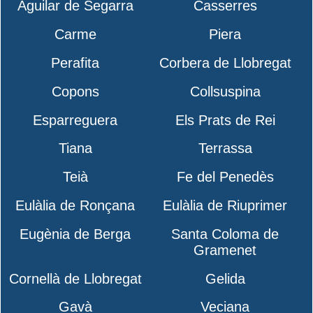
Aguilar de Segarra
Casserres
Carme
Piera
Perafita
Corbera de Llobregat
Copons
Collsuspina
Esparreguera
Els Prats de Rei
Tiana
Terrassa
Teià
Fe del Penedès
Eulàlia de Ronçana
Eulàlia de Riuprimer
Eugènia de Berga
Santa Coloma de
Gramenet
Cornellà de Llobregat
Gelida
Gavà
Veciana