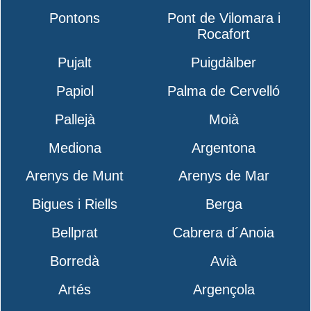
Pontons
Pont de Vilomara i
Rocafort
Pujalt
Puigdàlber
Papiol
Palma de Cervelló
Pallejà
Moià
Mediona
Argentona
Arenys de Munt
Arenys de Mar
Bigues i Riells
Berga
Bellprat
Cabrera d´Anoia
Borredà
Avià
Artés
Argençola