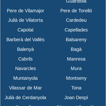
Guardiola
Pere de Vilamajor
Pere de Torelló
Julià de Vilatorta
Cardedeu
Capolat
Capellades
Barberà del Vallès
Balsareny
Balenyà
Bagà
Cabrils
Manresa
Navarcles
Mura
Muntanyola
Montseny
Vilassar de Mar
Tona
Julià de Cerdanyola
Joan Despí