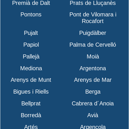
Premià de Dalt
Prats de Lluçanès
Pontons
Pont de Vilomara i
Rocafort
Pujalt
Puigdàlber
Papiol
Palma de Cervelló
Pallejà
Moià
Mediona
Argentona
Arenys de Munt
Arenys de Mar
Bigues i Riells
Berga
Bellprat
Cabrera d´Anoia
Borredà
Avià
Artés
Argençola