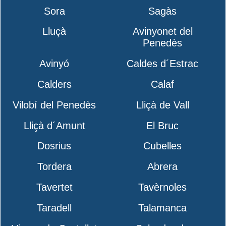
Sora
Sagàs
Lluçà
Avinyonet del
Penedès
Avinyó
Caldes d´Estrac
Calders
Calaf
Vilobí del Penedès
Lliçà de Vall
Lliçà d´Amunt
El Bruc
Dosrius
Cubelles
Tordera
Abrera
Tavertet
Tavèrnoles
Taradell
Talamanca