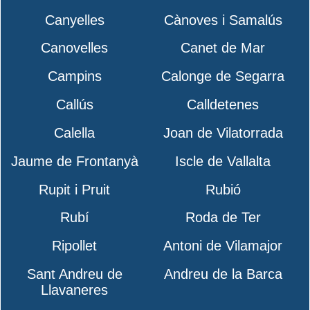
Canyelles
Cànoves i Samalús
Canovelles
Canet de Mar
Campins
Calonge de Segarra
Callús
Calldetenes
Calella
Joan de Vilatorrada
Jaume de Frontanyà
Iscle de Vallalta
Rupit i Pruit
Rubió
Rubí
Roda de Ter
Ripollet
Antoni de Vilamajor
Sant Andreu de
Andreu de la Barca
Llavaneres