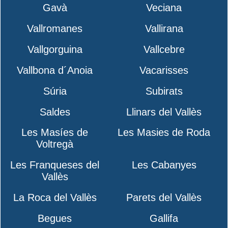
Gavà
Veciana
Vallromanes
Vallirana
Vallgorguina
Vallcebre
Vallbona d´Anoia
Vacarisses
Súria
Subirats
Saldes
Llinars del Vallès
Les Masíes de
Les Masies de Roda
Voltregà
Les Franqueses del
Les Cabanyes
Vallès
La Roca del Vallès
Parets del Vallès
Begues
Gallifa