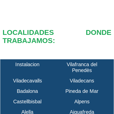
LOCALIDADES DONDE
TRABAJAMOS:
Instalacion
Vilafranca del
Penedès
Viladecavalls
Viladecans
Badalona
Pineda de Mar
Castellbisbal
Alpens
Alella
Aiguafreda