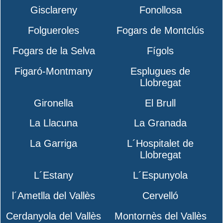
Gisclareny
Fonollosa
Folgueroles
Fogars de Montclús
Fogars de la Selva
Fígols
Figaró-Montmany
Esplugues de
Llobregat
Gironella
El Brull
La Llacuna
La Granada
La Garriga
L´Hospitalet de
Llobregat
L´Estany
L´Espunyola
l´Ametlla del Vallès
Cervelló
Cerdanyola del Vallès
Montornès del Vallès