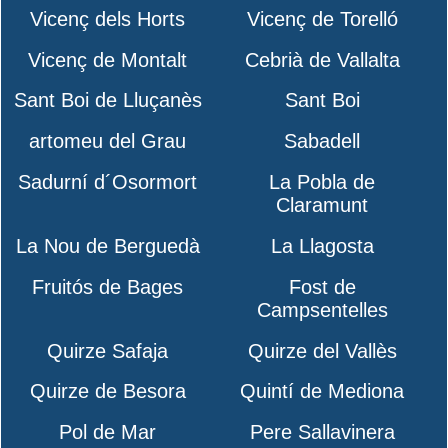
Vicenç dels Horts
Vicenç de Torelló
Vicenç de Montalt
Cebrià de Vallalta
Sant Boi de Lluçanès
Sant Boi
artomeu del Grau
Sabadell
Sadurní d´Osormort
La Pobla de
Claramunt
La Nou de Berguedà
La Llagosta
Fruitós de Bages
Fost de
Campsentelles
Quirze Safaja
Quirze del Vallès
Quirze de Besora
Quintí de Mediona
Pol de Mar
Pere Sallavinera