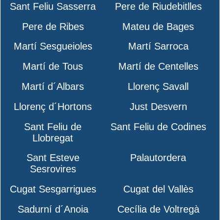
Sant Feliu Sasserra
Pere de Riudebitlles
Pere de Ribes
Mateu de Bages
Martí Sesgueioles
Martí Sarroca
Martí de Tous
Martí de Centelles
Martí d´Albars
Llorenç Savall
Llorenç d´Hortons
Just Desvern
Sant Feliu de
Sant Feliu de Codines
Llobregat
Sant Esteve
Palautordera
Sesrovires
Cugat Sesgarrigues
Cugat del Vallès
Sadurní d´Anoia
Cecília de Voltregà