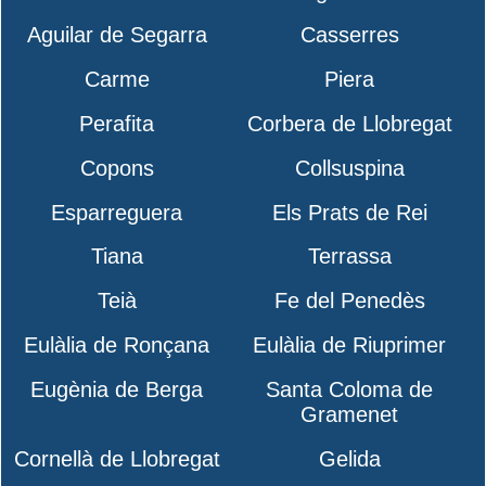
Aguilar de Segarra
Casserres
Carme
Piera
Perafita
Corbera de Llobregat
Copons
Collsuspina
Esparreguera
Els Prats de Rei
Tiana
Terrassa
Teià
Fe del Penedès
Eulàlia de Ronçana
Eulàlia de Riuprimer
Eugènia de Berga
Santa Coloma de
Gramenet
Cornellà de Llobregat
Gelida