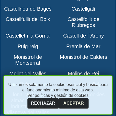
Castellnou de Bages
Castellgalí
Castellfullit del Boix
Castellfollit de
Riubregós
Castellet i la Gornal
Castell de l´Areny
Puig-reig
Premià de Mar
Monistrol de
Monistrol de Calders
Montserrat
Mollet del Vallès
Molins de Rei
Polinyà
Pobla de Lillet
Utilizamos solamente la cookie esencial y básica para
el funcionamiento mínimo de esta web.
lona-rapidas-
Políticas y cookies
Ver políticas y gestión de cookies
almacen-nave-
RECHAZAR
ACEPTAR
industriales-en
Vilanova del Vallès