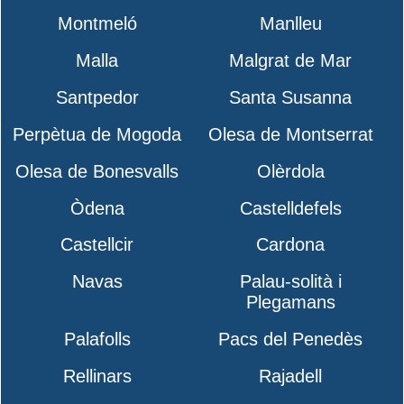
Montmeló
Manlleu
Malla
Malgrat de Mar
Santpedor
Santa Susanna
Perpètua de Mogoda
Olesa de Montserrat
Olesa de Bonesvalls
Olèrdola
Òdena
Castelldefels
Castellcir
Cardona
Navas
Palau-solità i
Plegamans
Palafolls
Pacs del Penedès
Rellinars
Rajadell