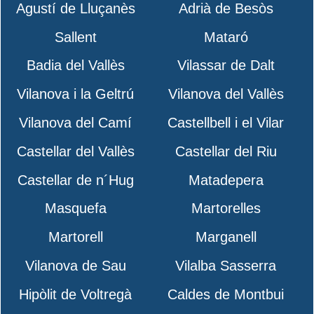
Agustí de Lluçanès
Adrià de Besòs
Sallent
Mataró
Badia del Vallès
Vilassar de Dalt
Vilanova i la Geltrú
Vilanova del Vallès
Vilanova del Camí
Castellbell i el Vilar
Castellar del Vallès
Castellar del Riu
Castellar de n´Hug
Matadepera
Masquefa
Martorelles
Martorell
Marganell
Vilanova de Sau
Vilalba Sasserra
Hipòlit de Voltregà
Caldes de Montbui