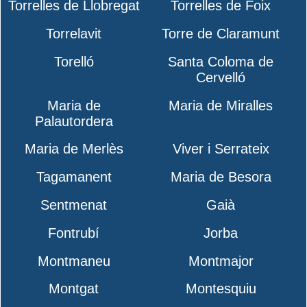
Torrelles de Llobregat
Torrelles de Foix
Torrelavit
Torre de Claramunt
Torelló
Santa Coloma de
Cervelló
Maria de
Maria de Miralles
Palautordera
Maria de Merlès
Viver i Serrateix
Tagamanent
Maria de Besora
Sentmenat
Gaià
Fontrubí
Jorba
Montmaneu
Montmajor
Montgat
Montesquiu