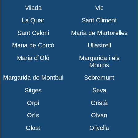
Vilada
Vic
La Quar
Sant Climent
Sant Celoni
Maria de Martorelles
Maria de Corcó
Ullastrell
Maria d´Oló
Margarida i els
Monjos
Margarida de Montbui
Sobremunt
Sitges
Seva
Orpí
Oristà
Orís
Olvan
Olost
Olivella