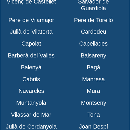
Vicenç de Castellet
Salvador de
Guardiola
Pere de Vilamajor
Pere de Torelló
Julià de Vilatorta
Cardedeu
Capolat
Capellades
Barberà del Vallès
Balsareny
Balenyà
Bagà
Cabrils
Manresa
Navarcles
Mura
Muntanyola
Montseny
Vilassar de Mar
Tona
Julià de Cerdanyola
Joan Despí