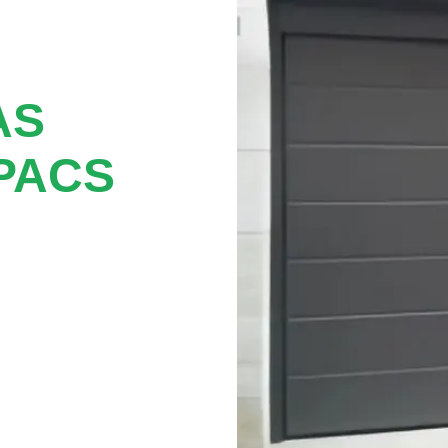
AS
PACS