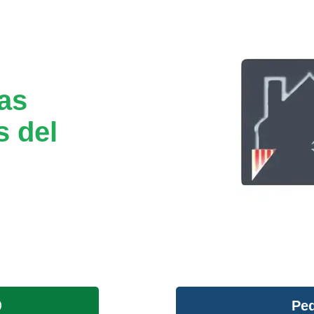
tas
s del
Ped