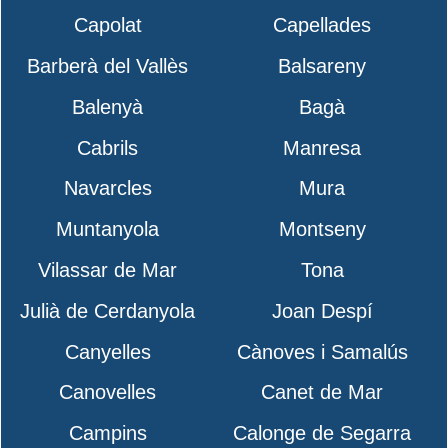
Capolat
Capellades
Barberà del Vallès
Balsareny
Balenyà
Bagà
Cabrils
Manresa
Navarcles
Mura
Muntanyola
Montseny
Vilassar de Mar
Tona
Julià de Cerdanyola
Joan Despí
Canyelles
Cànoves i Samalús
Canovelles
Canet de Mar
Campins
Calonge de Segarra