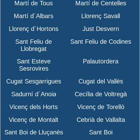
Martí de Tous
Martí de Centelles
Martí d´Albars
Llorenç Savall
Llorenç d´Hortons
Just Desvern
Sant Feliu de
Sant Feliu de Codines
Llobregat
Sant Esteve
Palautordera
Sesrovires
Cugat Sesgarrigues
Cugat del Vallès
Sadurní d´Anoia
Cecília de Voltregà
Vicenç dels Horts
Vicenç de Torelló
Vicenç de Montalt
Cebrià de Vallalta
Sant Boi de Lluçanès
Sant Boi