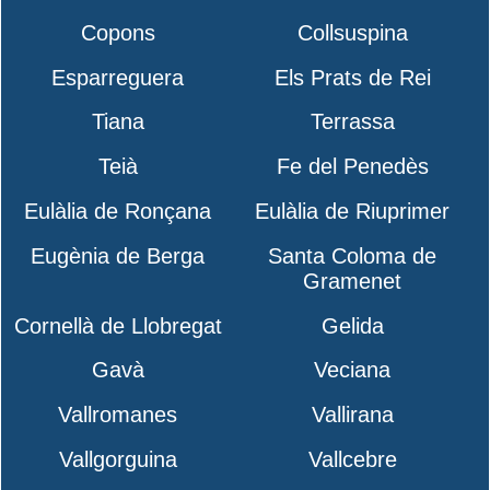
Copons
Collsuspina
Esparreguera
Els Prats de Rei
Tiana
Terrassa
Teià
Fe del Penedès
Eulàlia de Ronçana
Eulàlia de Riuprimer
Eugènia de Berga
Santa Coloma de
Gramenet
Cornellà de Llobregat
Gelida
Gavà
Veciana
Vallromanes
Vallirana
Vallgorguina
Vallcebre