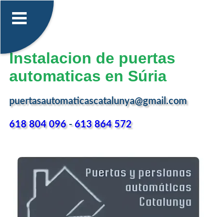
Instalacion de puertas
automaticas en Súria
puertasautomaticascatalunya@gmail.com
618 804 096
-
613 864 572