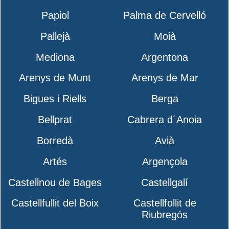
Papiol
Palma de Cervelló
Pallejà
Moià
Mediona
Argentona
Arenys de Munt
Arenys de Mar
Bigues i Riells
Berga
Bellprat
Cabrera d´Anoia
Borredà
Avià
Artés
Argençola
Castellnou de Bages
Castellgalí
Castellfullit del Boix
Castellfollit de
Riubregós