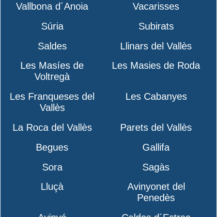
Vallbona d´Anoia
Vacarisses
Súria
Subirats
Saldes
Llinars del Vallès
Les Masíes de
Les Masies de Roda
Voltregà
Les Franqueses del
Les Cabanyes
Vallès
La Roca del Vallès
Parets del Vallès
Begues
Gallifa
Sora
Sagàs
Lluçà
Avinyonet del
Penedès