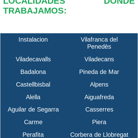
LOCALIDADES DONDE
TRABAJAMOS:
Instalacion
Vilafranca del
Penedès
Viladecavalls
Viladecans
Badalona
Pineda de Mar
Castellbisbal
Alpens
Alella
Aiguafreda
Aguilar de Segarra
Casserres
Carme
Piera
Perafita
Corbera de Llobregat