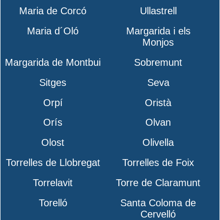
Maria de Corcó
Ullastrell
Maria d´Oló
Margarida i els
Monjos
Margarida de Montbui
Sobremunt
Sitges
Seva
Orpí
Oristà
Orís
Olvan
Olost
Olivella
Torrelles de Llobregat
Torrelles de Foix
Torrelavit
Torre de Claramunt
Torelló
Santa Coloma de
Cervelló