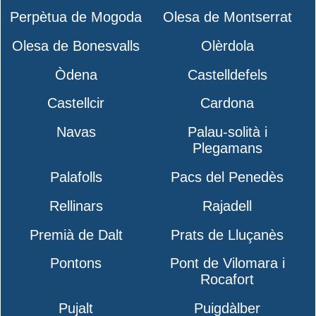
Perpètua de Mogoda
Olesa de Montserrat
Olesa de Bonesvalls
Olèrdola
Òdena
Castelldefels
Castellcir
Cardona
Navas
Palau-solità i
Plegamans
Palafolls
Pacs del Penedès
Rellinars
Rajadell
Premià de Dalt
Prats de Lluçanès
Pontons
Pont de Vilomara i
Rocafort
Pujalt
Puigdàlber