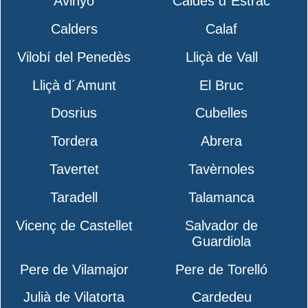
Avinyó
Caldes d´Estrac
Calders
Calaf
Vilobí del Penedès
Lliçà de Vall
Lliçà d´Amunt
El Bruc
Dosrius
Cubelles
Tordera
Abrera
Tavertet
Tavèrnoles
Taradell
Talamanca
Vicenç de Castellet
Salvador de
Guardiola
Pere de Vilamajor
Pere de Torelló
Julià de Vilatorta
Cardedeu