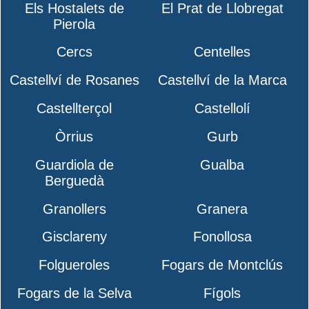
Els Hostalets de
El Prat de Llobregat
Pierola
Cercs
Centelles
Castellví de Rosanes
Castellví de la Marca
Castellterçol
Castellolí
Òrrius
Gurb
Guardiola de
Gualba
Berguedà
Granollers
Granera
Gisclareny
Fonollosa
Folgueroles
Fogars de Montclús
Fogars de la Selva
Fígols