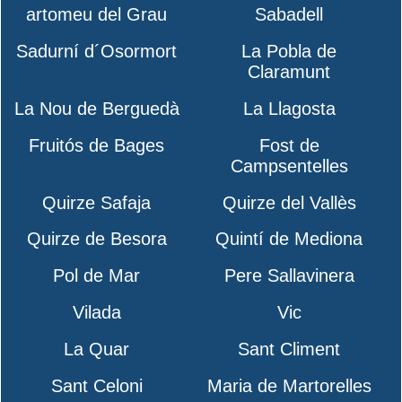
artomeu del Grau
Sabadell
Sadurní d´Osormort
La Pobla de
Claramunt
La Nou de Berguedà
La Llagosta
Fruitós de Bages
Fost de
Campsentelles
Quirze Safaja
Quirze del Vallès
Quirze de Besora
Quintí de Mediona
Pol de Mar
Pere Sallavinera
Vilada
Vic
La Quar
Sant Climent
Sant Celoni
Maria de Martorelles