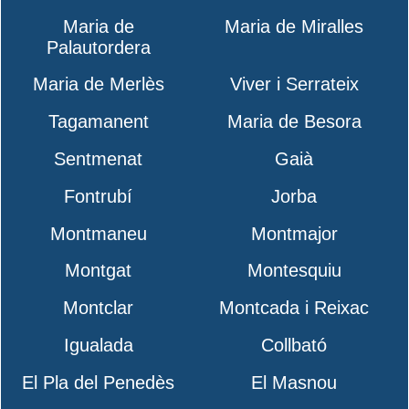
Maria de
Maria de Miralles
Palautordera
Maria de Merlès
Viver i Serrateix
Tagamanent
Maria de Besora
Sentmenat
Gaià
Fontrubí
Jorba
Montmaneu
Montmajor
Montgat
Montesquiu
Montclar
Montcada i Reixac
Igualada
Collbató
El Pla del Penedès
El Masnou