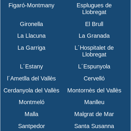
Figaró-Montmany
Esplugues de
Llobregat
Gironella
El Brull
La Llacuna
La Granada
La Garriga
L´Hospitalet de
Llobregat
L´Estany
L´Espunyola
l´Ametlla del Vallès
Cervelló
Cerdanyola del Vallès
Montornès del Vallès
Montmeló
Manlleu
Malla
Malgrat de Mar
Santpedor
Santa Susanna