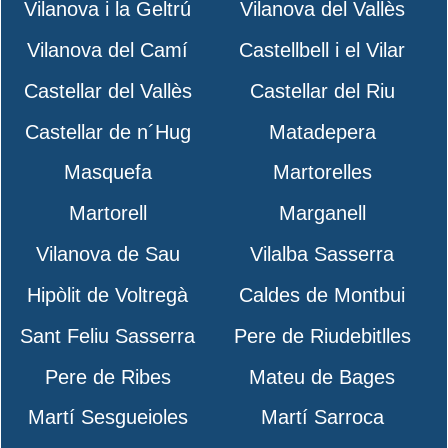
Vilanova i la Geltrú
Vilanova del Vallès
Vilanova del Camí
Castellbell i el Vilar
Castellar del Vallès
Castellar del Riu
Castellar de n´Hug
Matadepera
Masquefa
Martorelles
Martorell
Marganell
Vilanova de Sau
Vilalba Sasserra
Hipòlit de Voltregà
Caldes de Montbui
Sant Feliu Sasserra
Pere de Riudebitlles
Pere de Ribes
Mateu de Bages
Martí Sesgueioles
Martí Sarroca