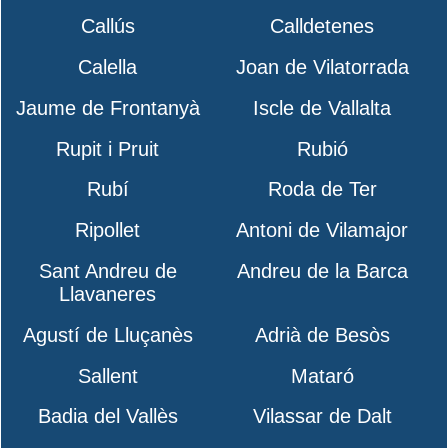
Callús
Calldetenes
Calella
Joan de Vilatorrada
Jaume de Frontanyà
Iscle de Vallalta
Rupit i Pruit
Rubió
Rubí
Roda de Ter
Ripollet
Antoni de Vilamajor
Sant Andreu de
Andreu de la Barca
Llavaneres
Agustí de Lluçanès
Adrià de Besòs
Sallent
Mataró
Badia del Vallès
Vilassar de Dalt