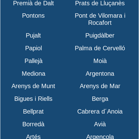
Premià de Dalt
Prats de Lluçanès
Pontons
Pont de Vilomara i
Rocafort
Pujalt
Puigdàlber
Papiol
Palma de Cervelló
Pallejà
Moià
Mediona
Argentona
Arenys de Munt
Arenys de Mar
Bigues i Riells
Berga
Bellprat
Cabrera d´Anoia
Borredà
Avià
Artés
Argençola