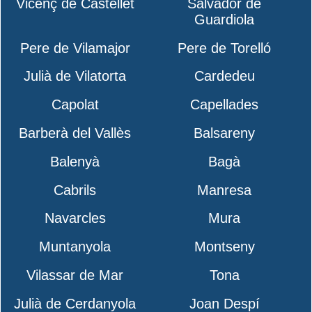
Vicenç de Castellet
Salvador de
Guardiola
Pere de Vilamajor
Pere de Torelló
Julià de Vilatorta
Cardedeu
Capolat
Capellades
Barberà del Vallès
Balsareny
Balenyà
Bagà
Cabrils
Manresa
Navarcles
Mura
Muntanyola
Montseny
Vilassar de Mar
Tona
Julià de Cerdanyola
Joan Despí