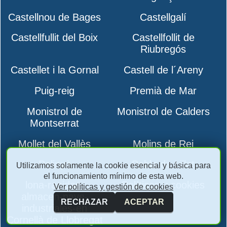
Castellnou de Bages
Castellgalí
Castellfullit del Boix
Castellfollit de
Riubregós
Castellet i la Gornal
Castell de l´Areny
Puig-reig
Premià de Mar
Monistrol de
Monistrol de Calders
Montserrat
Mollet del Vallès
Molins de Rei
Polinyà
Pobla de Lillet
Utilizamos solamente la cookie esencial y básica para
el funcionamiento mínimo de esta web.
lona-rapidas-
Políticas y cookies
Ver políticas y gestión de cookies
almacen-nave-
RECHAZAR
ACEPTAR
industriales-en
Cornellà de Llobregat