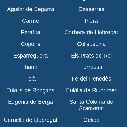
Aguilar de Segarra
Casserres
Carme
Piera
Perafita
Corbera de Llobregat
Copons
Collsuspina
Esparreguera
Els Prats de Rei
Tiana
Terrassa
Teià
Fe del Penedès
Eulàlia de Ronçana
Eulàlia de Riuprimer
Eugènia de Berga
Santa Coloma de
Gramenet
Cornellà de Llobregat
Gelida