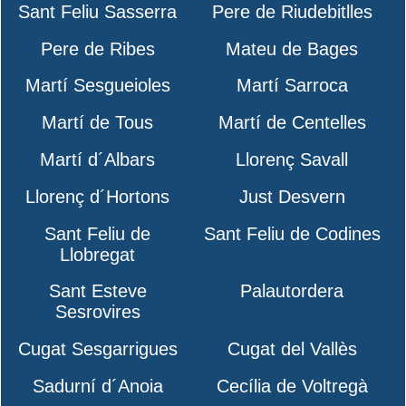
Sant Feliu Sasserra
Pere de Riudebitlles
Pere de Ribes
Mateu de Bages
Martí Sesgueioles
Martí Sarroca
Martí de Tous
Martí de Centelles
Martí d´Albars
Llorenç Savall
Llorenç d´Hortons
Just Desvern
Sant Feliu de
Sant Feliu de Codines
Llobregat
Sant Esteve
Palautordera
Sesrovires
Cugat Sesgarrigues
Cugat del Vallès
Sadurní d´Anoia
Cecília de Voltregà