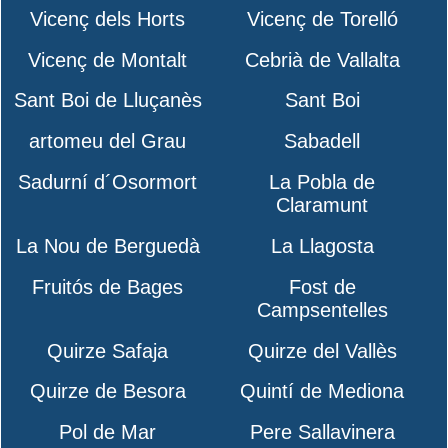
Vicenç dels Horts
Vicenç de Torelló
Vicenç de Montalt
Cebrià de Vallalta
Sant Boi de Lluçanès
Sant Boi
artomeu del Grau
Sabadell
Sadurní d´Osormort
La Pobla de
Claramunt
La Nou de Berguedà
La Llagosta
Fruitós de Bages
Fost de
Campsentelles
Quirze Safaja
Quirze del Vallès
Quirze de Besora
Quintí de Mediona
Pol de Mar
Pere Sallavinera