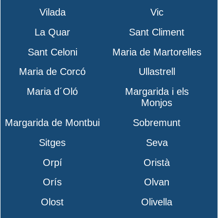
Vilada
Vic
La Quar
Sant Climent
Sant Celoni
Maria de Martorelles
Maria de Corcó
Ullastrell
Maria d´Oló
Margarida i els
Monjos
Margarida de Montbui
Sobremunt
Sitges
Seva
Orpí
Oristà
Orís
Olvan
Olost
Olivella