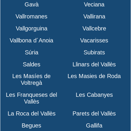
Gavà
Veciana
Vallromanes
Vallirana
Vallgorguina
Vallcebre
Vallbona d´Anoia
Vacarisses
Súria
Subirats
Saldes
Llinars del Vallès
Les Masíes de
Les Masies de Roda
Voltregà
Les Franqueses del
Les Cabanyes
Vallès
La Roca del Vallès
Parets del Vallès
Begues
Gallifa