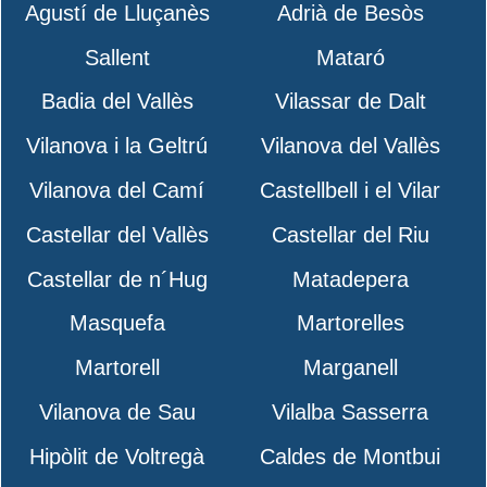
Agustí de Lluçanès
Adrià de Besòs
Sallent
Mataró
Badia del Vallès
Vilassar de Dalt
Vilanova i la Geltrú
Vilanova del Vallès
Vilanova del Camí
Castellbell i el Vilar
Castellar del Vallès
Castellar del Riu
Castellar de n´Hug
Matadepera
Masquefa
Martorelles
Martorell
Marganell
Vilanova de Sau
Vilalba Sasserra
Hipòlit de Voltregà
Caldes de Montbui