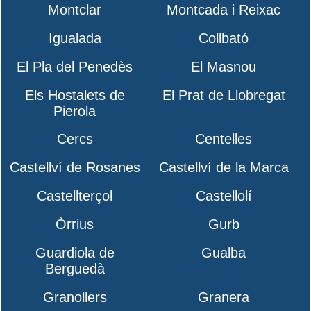
Montclar
Montcada i Reixac
Igualada
Collbató
El Pla del Penedès
El Masnou
Els Hostalets de
El Prat de Llobregat
Pierola
Cercs
Centelles
Castellví de Rosanes
Castellví de la Marca
Castellterçol
Castellolí
Òrrius
Gurb
Guardiola de
Gualba
Berguedà
Granollers
Granera