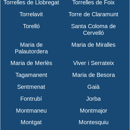
Torrelles de Llobregat
Torrelles de Foix
Torrelavit
Torre de Claramunt
Torelló
Santa Coloma de
Cervelló
Maria de
Maria de Miralles
Palautordera
Maria de Merlès
Viver i Serrateix
Tagamanent
Maria de Besora
Sentmenat
Gaià
Fontrubí
Jorba
Montmaneu
Montmajor
Montgat
Montesquiu