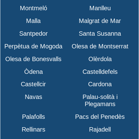
Montmeló
Manlleu
Malla
Malgrat de Mar
Santpedor
Santa Susanna
Perpètua de Mogoda
Olesa de Montserrat
Olesa de Bonesvalls
Olèrdola
Òdena
Castelldefels
Castellcir
Cardona
Navas
Palau-solità i
Plegamans
Palafolls
Pacs del Penedès
Rellinars
Rajadell