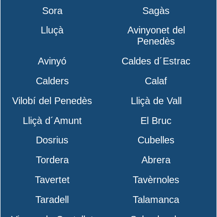
Sora
Sagàs
Lluçà
Avinyonet del
Penedès
Avinyó
Caldes d´Estrac
Calders
Calaf
Vilobí del Penedès
Lliçà de Vall
Lliçà d´Amunt
El Bruc
Dosrius
Cubelles
Tordera
Abrera
Tavertet
Tavèrnoles
Taradell
Talamanca