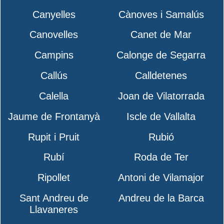
Canyelles
Cànoves i Samalús
Canovelles
Canet de Mar
Campins
Calonge de Segarra
Callús
Calldetenes
Calella
Joan de Vilatorrada
Jaume de Frontanyà
Iscle de Vallalta
Rupit i Pruit
Rubió
Rubí
Roda de Ter
Ripollet
Antoni de Vilamajor
Sant Andreu de
Andreu de la Barca
Llavaneres