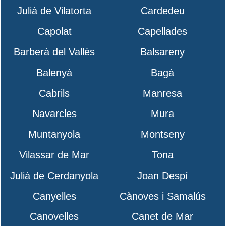
Julià de Vilatorta
Cardedeu
Capolat
Capellades
Barberà del Vallès
Balsareny
Balenyà
Bagà
Cabrils
Manresa
Navarcles
Mura
Muntanyola
Montseny
Vilassar de Mar
Tona
Julià de Cerdanyola
Joan Despí
Canyelles
Cànoves i Samalús
Canovelles
Canet de Mar