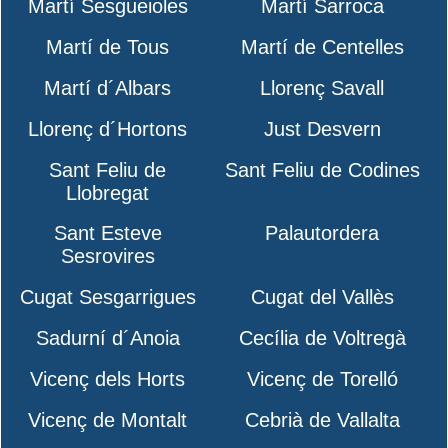
Martí Sesgueioles
Martí Sarroca
Martí de Tous
Martí de Centelles
Martí d´Albars
Llorenç Savall
Llorenç d´Hortons
Just Desvern
Sant Feliu de
Sant Feliu de Codines
Llobregat
Sant Esteve
Palautordera
Sesrovires
Cugat Sesgarrigues
Cugat del Vallès
Sadurní d´Anoia
Cecília de Voltregà
Vicenç dels Horts
Vicenç de Torelló
Vicenç de Montalt
Cebrià de Vallalta