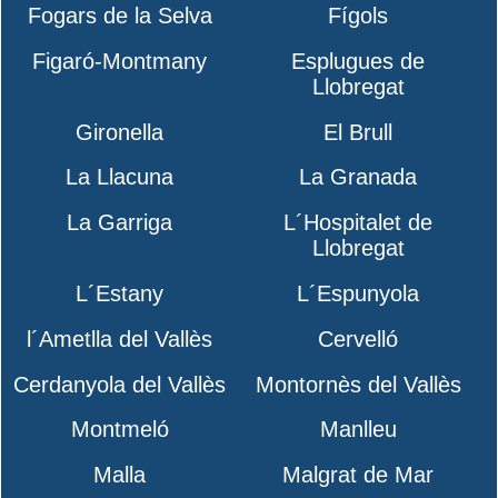
Fogars de la Selva
Fígols
Figaró-Montmany
Esplugues de
Llobregat
Gironella
El Brull
La Llacuna
La Granada
La Garriga
L´Hospitalet de
Llobregat
L´Estany
L´Espunyola
l´Ametlla del Vallès
Cervelló
Cerdanyola del Vallès
Montornès del Vallès
Montmeló
Manlleu
Malla
Malgrat de Mar