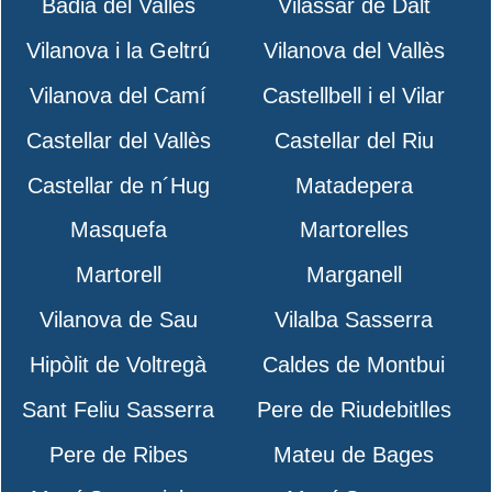
Badia del Vallès
Vilassar de Dalt
Vilanova i la Geltrú
Vilanova del Vallès
Vilanova del Camí
Castellbell i el Vilar
Castellar del Vallès
Castellar del Riu
Castellar de n´Hug
Matadepera
Masquefa
Martorelles
Martorell
Marganell
Vilanova de Sau
Vilalba Sasserra
Hipòlit de Voltregà
Caldes de Montbui
Sant Feliu Sasserra
Pere de Riudebitlles
Pere de Ribes
Mateu de Bages