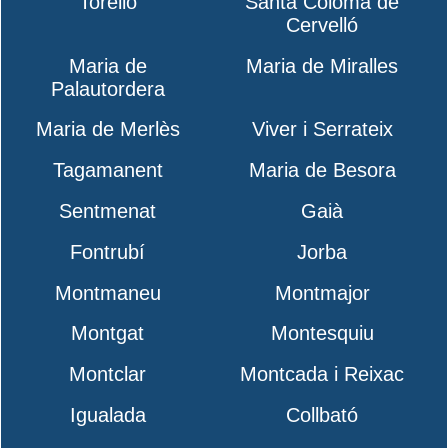
Torelló
Santa Coloma de
Cervelló
Maria de
Maria de Miralles
Palautordera
Maria de Merlès
Viver i Serrateix
Tagamanent
Maria de Besora
Sentmenat
Gaià
Fontrubí
Jorba
Montmaneu
Montmajor
Montgat
Montesquiu
Montclar
Montcada i Reixac
Igualada
Collbató