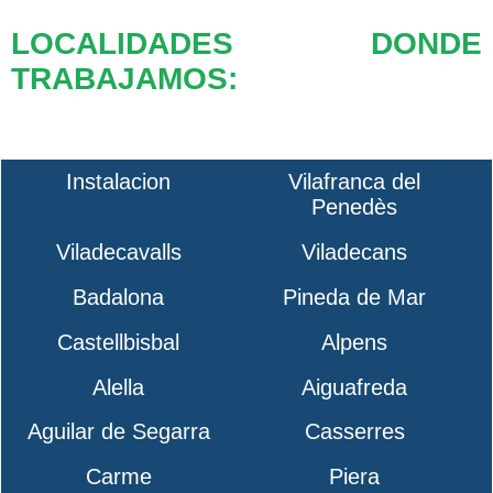
LOCALIDADES DONDE
TRABAJAMOS:
Instalacion
Vilafranca del
Penedès
Viladecavalls
Viladecans
Badalona
Pineda de Mar
Castellbisbal
Alpens
Alella
Aiguafreda
Aguilar de Segarra
Casserres
Carme
Piera