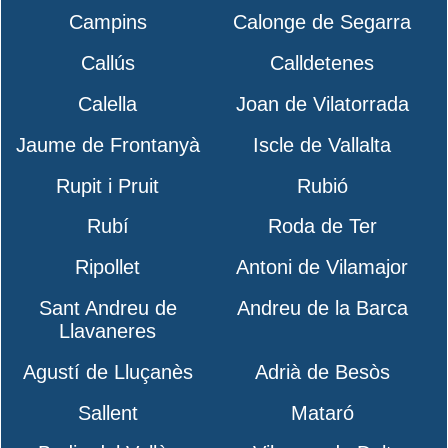
Campins
Calonge de Segarra
Callús
Calldetenes
Calella
Joan de Vilatorrada
Jaume de Frontanyà
Iscle de Vallalta
Rupit i Pruit
Rubió
Rubí
Roda de Ter
Ripollet
Antoni de Vilamajor
Sant Andreu de
Andreu de la Barca
Llavaneres
Agustí de Lluçanès
Adrià de Besòs
Sallent
Mataró