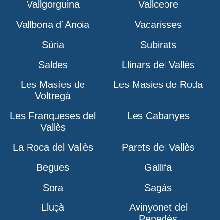
Vallgorguina
Vallcebre
Vallbona d´Anoia
Vacarisses
Súria
Subirats
Saldes
Llinars del Vallès
Les Masíes de
Les Masies de Roda
Voltregà
Les Franqueses del
Les Cabanyes
Vallès
La Roca del Vallès
Parets del Vallès
Begues
Gallifa
Sora
Sagàs
Lluçà
Avinyonet del
Penedès