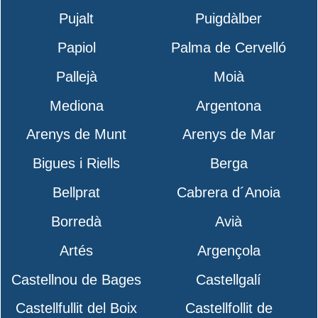
Pujalt
Puigdàlber
Papiol
Palma de Cervelló
Pallejà
Moià
Mediona
Argentona
Arenys de Munt
Arenys de Mar
Bigues i Riells
Berga
Bellprat
Cabrera d´Anoia
Borredà
Avià
Artés
Argençola
Castellnou de Bages
Castellgalí
Castellfullit del Boix
Castellfollit de