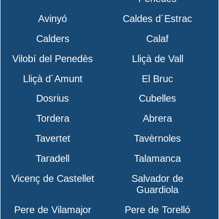
Avinyó
Caldes d´Estrac
Calders
Calaf
Vilobí del Penedès
Lliçà de Vall
Lliçà d´Amunt
El Bruc
Dosrius
Cubelles
Tordera
Abrera
Tavertet
Tavèrnoles
Taradell
Talamanca
Vicenç de Castellet
Salvador de
Guardiola
Pere de Vilamajor
Pere de Torelló