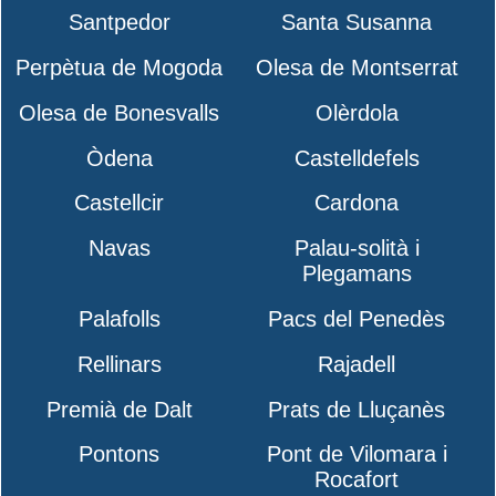
Santpedor
Santa Susanna
Perpètua de Mogoda
Olesa de Montserrat
Olesa de Bonesvalls
Olèrdola
Òdena
Castelldefels
Castellcir
Cardona
Navas
Palau-solità i
Plegamans
Palafolls
Pacs del Penedès
Rellinars
Rajadell
Premià de Dalt
Prats de Lluçanès
Pontons
Pont de Vilomara i
Rocafort