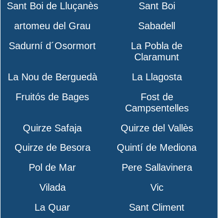
Sant Boi de Lluçanès
Sant Boi
artomeu del Grau
Sabadell
Sadurní d´Osormort
La Pobla de
Claramunt
La Nou de Berguedà
La Llagosta
Fruitós de Bages
Fost de
Campsentelles
Quirze Safaja
Quirze del Vallès
Quirze de Besora
Quintí de Mediona
Pol de Mar
Pere Sallavinera
Vilada
Vic
La Quar
Sant Climent