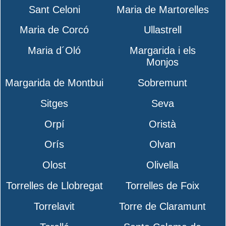
Sant Celoni
Maria de Martorelles
Maria de Corcó
Ullastrell
Maria d´Oló
Margarida i els
Monjos
Margarida de Montbui
Sobremunt
Sitges
Seva
Orpí
Oristà
Orís
Olvan
Olost
Olivella
Torrelles de Llobregat
Torrelles de Foix
Torrelavit
Torre de Claramunt