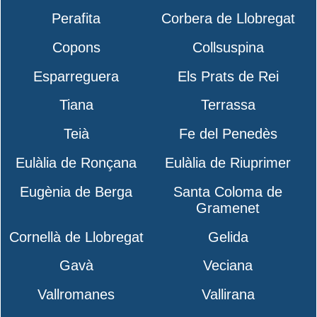
Perafita
Corbera de Llobregat
Copons
Collsuspina
Esparreguera
Els Prats de Rei
Tiana
Terrassa
Teià
Fe del Penedès
Eulàlia de Ronçana
Eulàlia de Riuprimer
Eugènia de Berga
Santa Coloma de
Gramenet
Cornellà de Llobregat
Gelida
Gavà
Veciana
Vallromanes
Vallirana