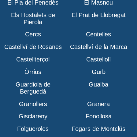
El Pla del Penedès
El Masnou
Els Hostalets de
El Prat de Llobregat
Pierola
Cercs
Centelles
Castellví de Rosanes
Castellví de la Marca
Castellterçol
Castellolí
Òrrius
Gurb
Guardiola de
Gualba
Berguedà
Granollers
Granera
Gisclareny
Fonollosa
Folgueroles
Fogars de Montclús