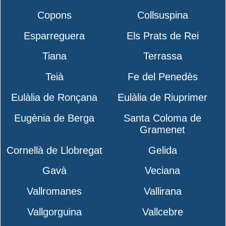
Copons
Collsuspina
Esparreguera
Els Prats de Rei
Tiana
Terrassa
Teià
Fe del Penedès
Eulàlia de Ronçana
Eulàlia de Riuprimer
Eugènia de Berga
Santa Coloma de
Gramenet
Cornellà de Llobregat
Gelida
Gavà
Veciana
Vallromanes
Vallirana
Vallgorguina
Vallcebre