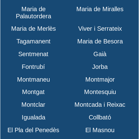
Maria de
Maria de Miralles
Palautordera
Maria de Merlès
Viver i Serrateix
Tagamanent
Maria de Besora
Sentmenat
Gaià
Fontrubí
Jorba
Montmaneu
Montmajor
Montgat
Montesquiu
Montclar
Montcada i Reixac
Igualada
Collbató
El Pla del Penedès
El Masnou