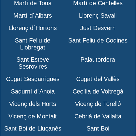
Martí de Tous
Martí de Centelles
Martí d´Albars
Llorenç Savall
Llorenç d´Hortons
Just Desvern
Sant Feliu de
Sant Feliu de Codines
Llobregat
Sant Esteve
Palautordera
Sesrovires
Cugat Sesgarrigues
Cugat del Vallès
Sadurní d´Anoia
Cecília de Voltregà
Vicenç dels Horts
Vicenç de Torelló
Vicenç de Montalt
Cebrià de Vallalta
Sant Boi de Lluçanès
Sant Boi