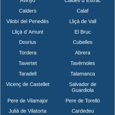
Avinyó
Caldes d´Estrac
Calders
Calaf
Vilobí del Penedès
Lliçà de Vall
Lliçà d´Amunt
El Bruc
Dosrius
Cubelles
Tordera
Abrera
Tavertet
Tavèrnoles
Taradell
Talamanca
Vicenç de Castellet
Salvador de
Guardiola
Pere de Vilamajor
Pere de Torelló
Julià de Vilatorta
Cardedeu