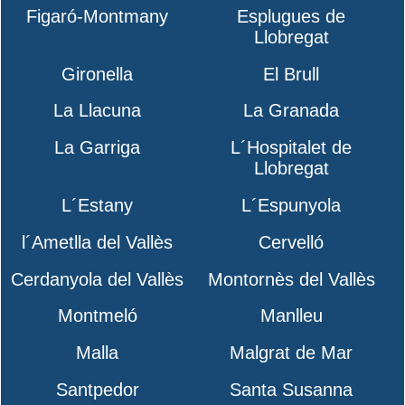
Figaró-Montmany
Esplugues de
Llobregat
Gironella
El Brull
La Llacuna
La Granada
La Garriga
L´Hospitalet de
Llobregat
L´Estany
L´Espunyola
l´Ametlla del Vallès
Cervelló
Cerdanyola del Vallès
Montornès del Vallès
Montmeló
Manlleu
Malla
Malgrat de Mar
Santpedor
Santa Susanna