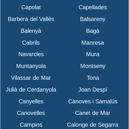
Capolat
Capellades
Barberà del Vallès
Balsareny
Balenyà
Bagà
Cabrils
Manresa
Navarcles
Mura
Muntanyola
Montseny
Vilassar de Mar
Tona
Julià de Cerdanyola
Joan Despí
Canyelles
Cànoves i Samalús
Canovelles
Canet de Mar
Campins
Calonge de Segarra