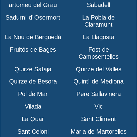
artomeu del Grau
Sabadell
Sadurní d´Osormort
La Pobla de
Claramunt
La Nou de Berguedà
La Llagosta
Fruitós de Bages
Fost de
Campsentelles
Quirze Safaja
Quirze del Vallès
Quirze de Besora
Quintí de Mediona
Pol de Mar
Pere Sallavinera
Vilada
Vic
La Quar
Sant Climent
Sant Celoni
Maria de Martorelles