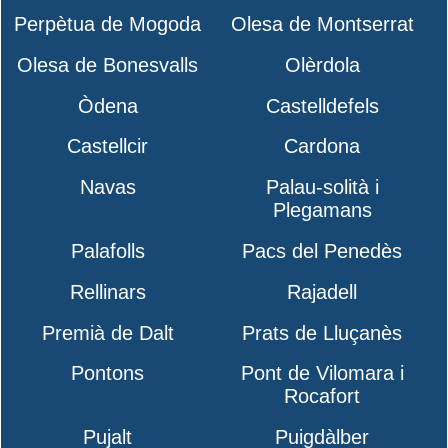
Perpètua de Mogoda
Olesa de Montserrat
Olesa de Bonesvalls
Olèrdola
Òdena
Castelldefels
Castellcir
Cardona
Navas
Palau-solità i
Plegamans
Palafolls
Pacs del Penedès
Rellinars
Rajadell
Premià de Dalt
Prats de Lluçanès
Pontons
Pont de Vilomara i
Rocafort
Pujalt
Puigdàlber