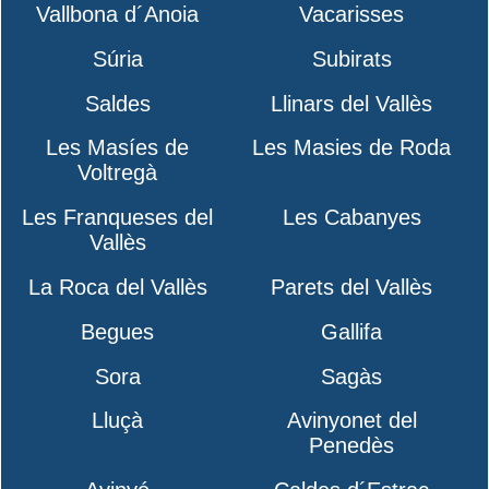
Vallbona d´Anoia
Vacarisses
Súria
Subirats
Saldes
Llinars del Vallès
Les Masíes de
Les Masies de Roda
Voltregà
Les Franqueses del
Les Cabanyes
Vallès
La Roca del Vallès
Parets del Vallès
Begues
Gallifa
Sora
Sagàs
Lluçà
Avinyonet del
Penedès