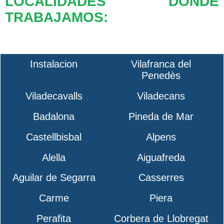
LOCALIDADES DONDE
TRABAJAMOS:
Instalacion
Vilafranca del
Penedès
Viladecavalls
Viladecans
Badalona
Pineda de Mar
Castellbisbal
Alpens
Alella
Aiguafreda
Aguilar de Segarra
Casserres
Carme
Piera
Perafita
Corbera de Llobregat