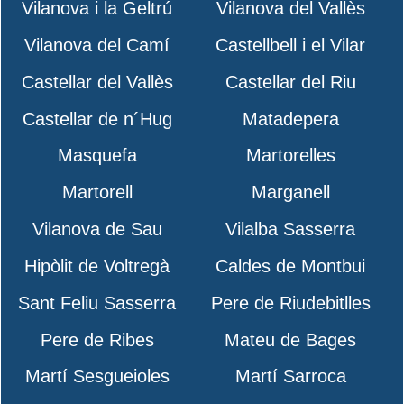
Vilanova i la Geltrú
Vilanova del Vallès
Vilanova del Camí
Castellbell i el Vilar
Castellar del Vallès
Castellar del Riu
Castellar de n´Hug
Matadepera
Masquefa
Martorelles
Martorell
Marganell
Vilanova de Sau
Vilalba Sasserra
Hipòlit de Voltregà
Caldes de Montbui
Sant Feliu Sasserra
Pere de Riudebitlles
Pere de Ribes
Mateu de Bages
Martí Sesgueioles
Martí Sarroca