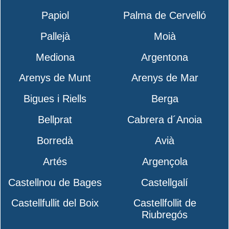
Papiol
Palma de Cervelló
Pallejà
Moià
Mediona
Argentona
Arenys de Munt
Arenys de Mar
Bigues i Riells
Berga
Bellprat
Cabrera d´Anoia
Borredà
Avià
Artés
Argençola
Castellnou de Bages
Castellgalí
Castellfullit del Boix
Castellfollit de
Riubregós