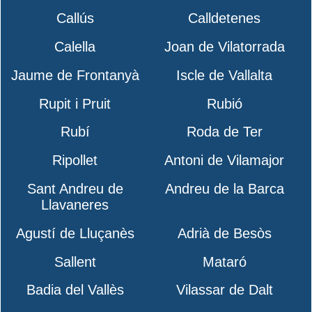
Callús
Calldetenes
Calella
Joan de Vilatorrada
Jaume de Frontanyà
Iscle de Vallalta
Rupit i Pruit
Rubió
Rubí
Roda de Ter
Ripollet
Antoni de Vilamajor
Sant Andreu de
Andreu de la Barca
Llavaneres
Agustí de Lluçanès
Adrià de Besòs
Sallent
Mataró
Badia del Vallès
Vilassar de Dalt