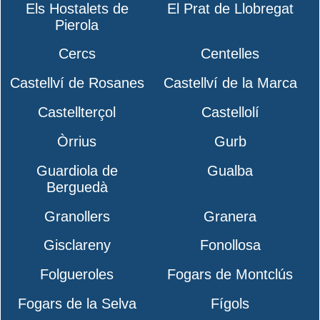
Els Hostalets de
El Prat de Llobregat
Pierola
Cercs
Centelles
Castellví de Rosanes
Castellví de la Marca
Castellterçol
Castellolí
Òrrius
Gurb
Guardiola de
Gualba
Berguedà
Granollers
Granera
Gisclareny
Fonollosa
Folgueroles
Fogars de Montclús
Fogars de la Selva
Fígols