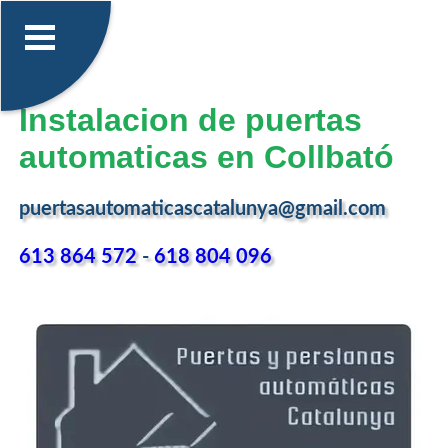
Instalacion de puertas
automaticas en Collbató
puertasautomaticascatalunya@gmail.com
613 864 572
-
618 804 096