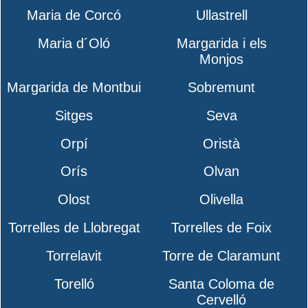
Maria de Corcó
Ullastrell
Maria d´Oló
Margarida i els
Monjos
Margarida de Montbui
Sobremunt
Sitges
Seva
Orpí
Oristà
Orís
Olvan
Olost
Olivella
Torrelles de Llobregat
Torrelles de Foix
Torrelavit
Torre de Claramunt
Torelló
Santa Coloma de
Cervelló