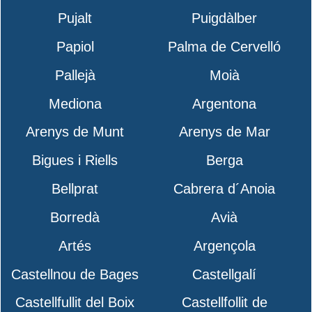
Pujalt
Puigdàlber
Papiol
Palma de Cervelló
Pallejà
Moià
Mediona
Argentona
Arenys de Munt
Arenys de Mar
Bigues i Riells
Berga
Bellprat
Cabrera d´Anoia
Borredà
Avià
Artés
Argençola
Castellnou de Bages
Castellgalí
Castellfullit del Boix
Castellfollit de