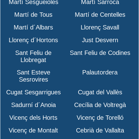
Martí Sesgueioles
Martí Sarroca
Martí de Tous
Martí de Centelles
Martí d´Albars
Llorenç Savall
Llorenç d´Hortons
Just Desvern
Sant Feliu de
Sant Feliu de Codines
Llobregat
Sant Esteve
Palautordera
Sesrovires
Cugat Sesgarrigues
Cugat del Vallès
Sadurní d´Anoia
Cecília de Voltregà
Vicenç dels Horts
Vicenç de Torelló
Vicenç de Montalt
Cebrià de Vallalta