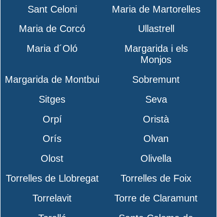
Sant Celoni
Maria de Martorelles
Maria de Corcó
Ullastrell
Maria d´Oló
Margarida i els
Monjos
Margarida de Montbui
Sobremunt
Sitges
Seva
Orpí
Oristà
Orís
Olvan
Olost
Olivella
Torrelles de Llobregat
Torrelles de Foix
Torrelavit
Torre de Claramunt