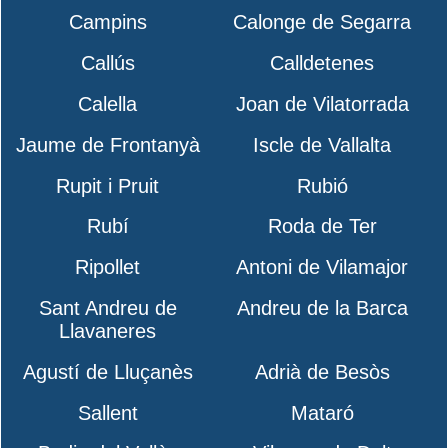
Campins
Calonge de Segarra
Callús
Calldetenes
Calella
Joan de Vilatorrada
Jaume de Frontanyà
Iscle de Vallalta
Rupit i Pruit
Rubió
Rubí
Roda de Ter
Ripollet
Antoni de Vilamajor
Sant Andreu de
Andreu de la Barca
Llavaneres
Agustí de Lluçanès
Adrià de Besòs
Sallent
Mataró