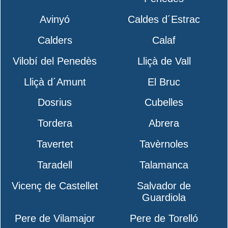
Avinyó
Caldes d´Estrac
Calders
Calaf
Vilobí del Penedès
Lliçà de Vall
Lliçà d´Amunt
El Bruc
Dosrius
Cubelles
Tordera
Abrera
Tavertet
Tavèrnoles
Taradell
Talamanca
Vicenç de Castellet
Salvador de
Guardiola
Pere de Vilamajor
Pere de Torelló