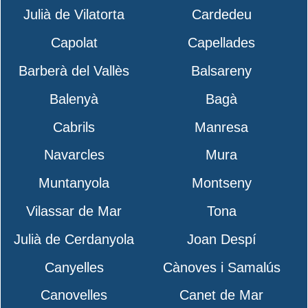
Julià de Vilatorta
Cardedeu
Capolat
Capellades
Barberà del Vallès
Balsareny
Balenyà
Bagà
Cabrils
Manresa
Navarcles
Mura
Muntanyola
Montseny
Vilassar de Mar
Tona
Julià de Cerdanyola
Joan Despí
Canyelles
Cànoves i Samalús
Canovelles
Canet de Mar