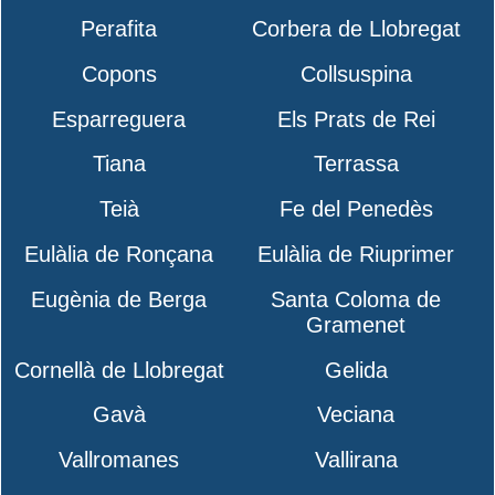
Perafita
Corbera de Llobregat
Copons
Collsuspina
Esparreguera
Els Prats de Rei
Tiana
Terrassa
Teià
Fe del Penedès
Eulàlia de Ronçana
Eulàlia de Riuprimer
Eugènia de Berga
Santa Coloma de
Gramenet
Cornellà de Llobregat
Gelida
Gavà
Veciana
Vallromanes
Vallirana