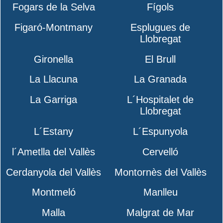
Fogars de la Selva
Fígols
Figaró-Montmany
Esplugues de
Llobregat
Gironella
El Brull
La Llacuna
La Granada
La Garriga
L´Hospitalet de
Llobregat
L´Estany
L´Espunyola
l´Ametlla del Vallès
Cervelló
Cerdanyola del Vallès
Montornès del Vallès
Montmeló
Manlleu
Malla
Malgrat de Mar