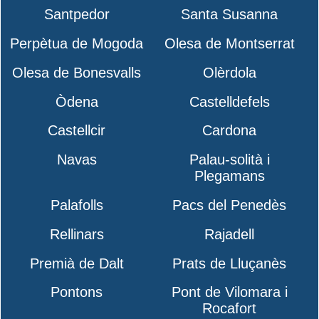
Santpedor
Santa Susanna
Perpètua de Mogoda
Olesa de Montserrat
Olesa de Bonesvalls
Olèrdola
Òdena
Castelldefels
Castellcir
Cardona
Navas
Palau-solità i
Plegamans
Palafolls
Pacs del Penedès
Rellinars
Rajadell
Premià de Dalt
Prats de Lluçanès
Pontons
Pont de Vilomara i
Rocafort