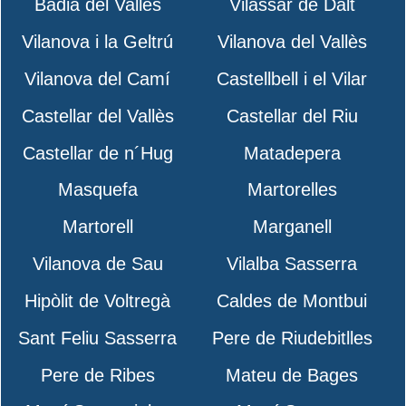
Badia del Vallès
Vilassar de Dalt
Vilanova i la Geltrú
Vilanova del Vallès
Vilanova del Camí
Castellbell i el Vilar
Castellar del Vallès
Castellar del Riu
Castellar de n´Hug
Matadepera
Masquefa
Martorelles
Martorell
Marganell
Vilanova de Sau
Vilalba Sasserra
Hipòlit de Voltregà
Caldes de Montbui
Sant Feliu Sasserra
Pere de Riudebitlles
Pere de Ribes
Mateu de Bages