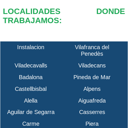
LOCALIDADES DONDE
TRABAJAMOS:
Instalacion
Vilafranca del
Penedès
Viladecavalls
Viladecans
Badalona
Pineda de Mar
Castellbisbal
Alpens
Alella
Aiguafreda
Aguilar de Segarra
Casserres
Carme
Piera