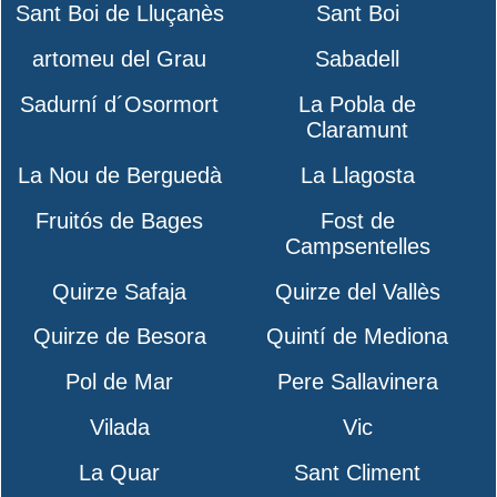
Sant Boi de Lluçanès
Sant Boi
artomeu del Grau
Sabadell
Sadurní d´Osormort
La Pobla de
Claramunt
La Nou de Berguedà
La Llagosta
Fruitós de Bages
Fost de
Campsentelles
Quirze Safaja
Quirze del Vallès
Quirze de Besora
Quintí de Mediona
Pol de Mar
Pere Sallavinera
Vilada
Vic
La Quar
Sant Climent