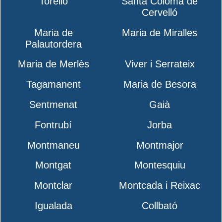
Torelló
Santa Coloma de
Cervelló
Maria de
Maria de Miralles
Palautordera
Maria de Merlès
Viver i Serrateix
Tagamanent
Maria de Besora
Sentmenat
Gaià
Fontrubí
Jorba
Montmaneu
Montmajor
Montgat
Montesquiu
Montclar
Montcada i Reixac
Igualada
Collbató