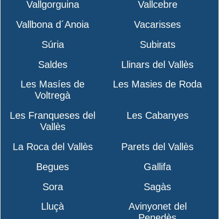
Vallgorguina
Vallcebre
Vallbona d´Anoia
Vacarisses
Súria
Subirats
Saldes
Llinars del Vallès
Les Masíes de
Les Masies de Roda
Voltregà
Les Franqueses del
Les Cabanyes
Vallès
La Roca del Vallès
Parets del Vallès
Begues
Gallifa
Sora
Sagàs
Lluçà
Avinyonet del
Penedès