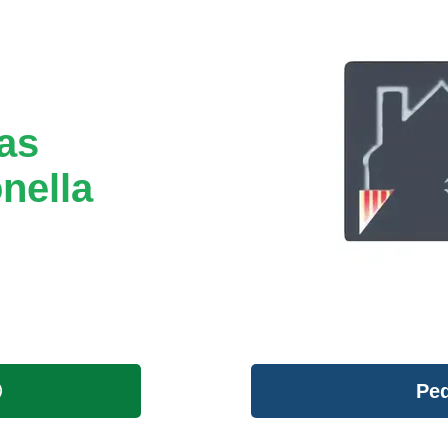
tas
nella
Ped