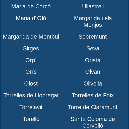
Maria de Corcó
Ullastrell
Maria d´Oló
Margarida i els
Monjos
Margarida de Montbui
Sobremunt
Sitges
Seva
Orpí
Oristà
Orís
Olvan
Olost
Olivella
Torrelles de Llobregat
Torrelles de Foix
Torrelavit
Torre de Claramunt
Torelló
Santa Coloma de
Cervelló