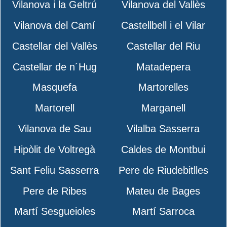
Vilanova i la Geltrú
Vilanova del Vallès
Vilanova del Camí
Castellbell i el Vilar
Castellar del Vallès
Castellar del Riu
Castellar de n´Hug
Matadepera
Masquefa
Martorelles
Martorell
Marganell
Vilanova de Sau
Vilalba Sasserra
Hipòlit de Voltregà
Caldes de Montbui
Sant Feliu Sasserra
Pere de Riudebitlles
Pere de Ribes
Mateu de Bages
Martí Sesgueioles
Martí Sarroca