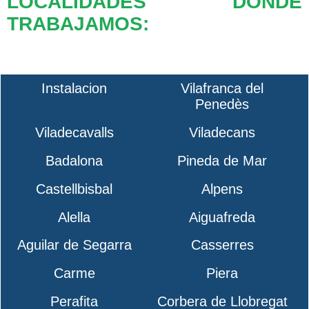
LOCALIDADES DONDE
TRABAJAMOS:
Instalacion
Vilafranca del
Penedès
Viladecavalls
Viladecans
Badalona
Pineda de Mar
Castellbisbal
Alpens
Alella
Aiguafreda
Aguilar de Segarra
Casserres
Carme
Piera
Perafita
Corbera de Llobregat