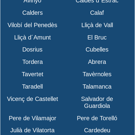
Avinyó
Caldes d´Estrac
Calders
Calaf
Vilobí del Penedès
Lliçà de Vall
Lliçà d´Amunt
El Bruc
Dosrius
Cubelles
Tordera
Abrera
Tavertet
Tavèrnoles
Taradell
Talamanca
Vicenç de Castellet
Salvador de
Guardiola
Pere de Vilamajor
Pere de Torelló
Julià de Vilatorta
Cardedeu