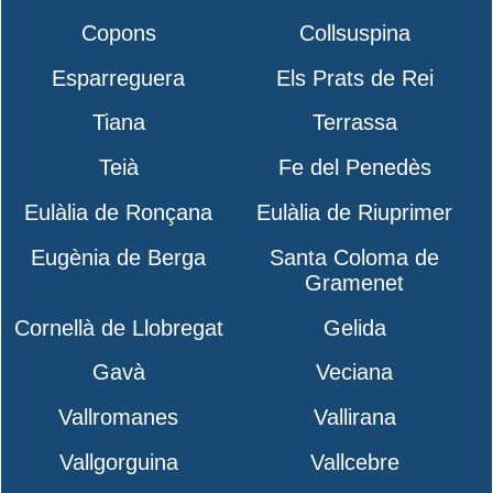
Copons
Collsuspina
Esparreguera
Els Prats de Rei
Tiana
Terrassa
Teià
Fe del Penedès
Eulàlia de Ronçana
Eulàlia de Riuprimer
Eugènia de Berga
Santa Coloma de
Gramenet
Cornellà de Llobregat
Gelida
Gavà
Veciana
Vallromanes
Vallirana
Vallgorguina
Vallcebre