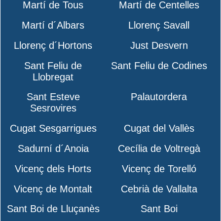
Martí de Tous
Martí de Centelles
Martí d´Albars
Llorenç Savall
Llorenç d´Hortons
Just Desvern
Sant Feliu de
Sant Feliu de Codines
Llobregat
Sant Esteve
Palautordera
Sesrovires
Cugat Sesgarrigues
Cugat del Vallès
Sadurní d´Anoia
Cecília de Voltregà
Vicenç dels Horts
Vicenç de Torelló
Vicenç de Montalt
Cebrià de Vallalta
Sant Boi de Lluçanès
Sant Boi