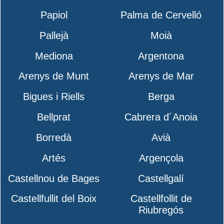
Papiol
Palma de Cervelló
Pallejà
Moià
Mediona
Argentona
Arenys de Munt
Arenys de Mar
Bigues i Riells
Berga
Bellprat
Cabrera d´Anoia
Borredà
Avià
Artés
Argençola
Castellnou de Bages
Castellgalí
Castellfullit del Boix
Castellfollit de
Riubregós