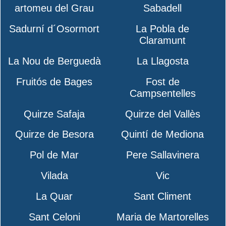
artomeu del Grau
Sabadell
Sadurní d´Osormort
La Pobla de
Claramunt
La Nou de Berguedà
La Llagosta
Fruitós de Bages
Fost de
Campsentelles
Quirze Safaja
Quirze del Vallès
Quirze de Besora
Quintí de Mediona
Pol de Mar
Pere Sallavinera
Vilada
Vic
La Quar
Sant Climent
Sant Celoni
Maria de Martorelles