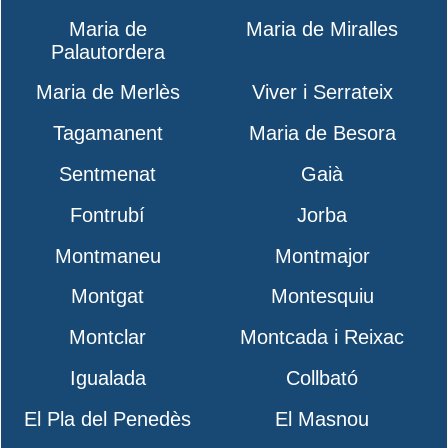
Maria de
Maria de Miralles
Palautordera
Maria de Merlès
Viver i Serrateix
Tagamanent
Maria de Besora
Sentmenat
Gaià
Fontrubí
Jorba
Montmaneu
Montmajor
Montgat
Montesquiu
Montclar
Montcada i Reixac
Igualada
Collbató
El Pla del Penedès
El Masnou