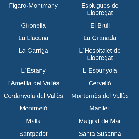
Figaró-Montmany
Esplugues de
Llobregat
Gironella
El Brull
La Llacuna
La Granada
La Garriga
L´Hospitalet de
Llobregat
L´Estany
L´Espunyola
l´Ametlla del Vallès
Cervelló
Cerdanyola del Vallès
Montornès del Vallès
Montmeló
Manlleu
Malla
Malgrat de Mar
Santpedor
Santa Susanna