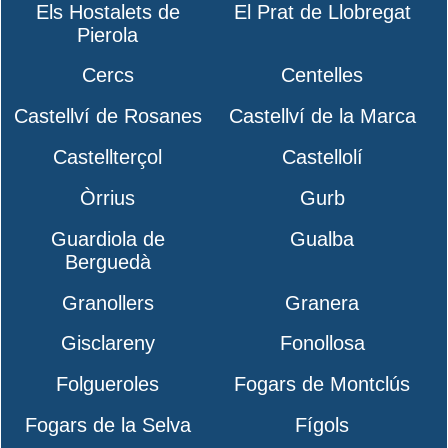
Els Hostalets de
El Prat de Llobregat
Pierola
Cercs
Centelles
Castellví de Rosanes
Castellví de la Marca
Castellterçol
Castellolí
Òrrius
Gurb
Guardiola de
Gualba
Berguedà
Granollers
Granera
Gisclareny
Fonollosa
Folgueroles
Fogars de Montclús
Fogars de la Selva
Fígols