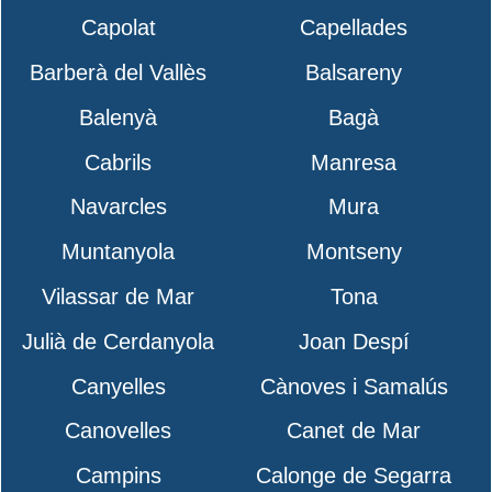
Capolat
Capellades
Barberà del Vallès
Balsareny
Balenyà
Bagà
Cabrils
Manresa
Navarcles
Mura
Muntanyola
Montseny
Vilassar de Mar
Tona
Julià de Cerdanyola
Joan Despí
Canyelles
Cànoves i Samalús
Canovelles
Canet de Mar
Campins
Calonge de Segarra