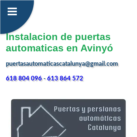
Instalacion de puertas
automaticas en Avinyó
puertasautomaticascatalunya@gmail.com
618 804 096
-
613 864 572