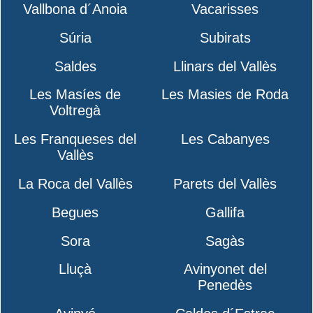
Vallbona d´Anoia
Vacarisses
Súria
Subirats
Saldes
Llinars del Vallès
Les Masíes de
Les Masies de Roda
Voltregà
Les Franqueses del
Les Cabanyes
Vallès
La Roca del Vallès
Parets del Vallès
Begues
Gallifa
Sora
Sagàs
Lluçà
Avinyonet del
Penedès