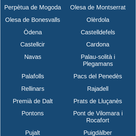
Perpètua de Mogoda
Olesa de Montserrat
Olesa de Bonesvalls
Olèrdola
Òdena
Castelldefels
Castellcir
Cardona
Navas
Palau-solità i
Plegamans
Palafolls
Pacs del Penedès
Rellinars
Rajadell
Premià de Dalt
Prats de Lluçanès
Pontons
Pont de Vilomara i
Rocafort
Pujalt
Puigdàlber