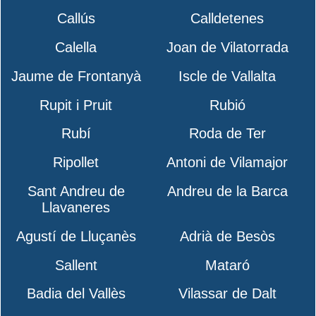
Callús
Calldetenes
Calella
Joan de Vilatorrada
Jaume de Frontanyà
Iscle de Vallalta
Rupit i Pruit
Rubió
Rubí
Roda de Ter
Ripollet
Antoni de Vilamajor
Sant Andreu de
Andreu de la Barca
Llavaneres
Agustí de Lluçanès
Adrià de Besòs
Sallent
Mataró
Badia del Vallès
Vilassar de Dalt